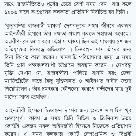
সাথে রাজনীতিতেও পূর্বের চেয়ে বেশী সময় দেন। যার ফলে
১৯০৬ সালে কংগ্রেসের কলকাতা প্রতিনিধি নির্বাচিত হন তিনি।
‘কুতুবদিয়া রাজবন্দী মামলা’ দেশবন্ধুকে প্রথম জীবনে একজন
আইনজীবী হিসাবে তাঁর দক্ষতা প্রমাণ করতে সহায়তা করেছে।
অন্তরীণ-স্থল ত্যাগ করে চট্টগ্রাম যাওয়া ছিল এই মামলায় ১৭ জন
অভিযুক্তের বিরুদ্ধে অভিযোগ । চিত্তরঞ্জন দাস তাঁদের জন্য
বিনা ফি’তে কাজ করেন। মামলাটি পরিচালনার জন্য এ সময়
তিনি প্রায় পক্ষকালব্যাপী চট্টগ্রামে অবস্থান করেন । দেশবন্ধু
যুক্তি দেখান যে, রাজবন্দীরা পালিয়ে যাননি বরং জেলা
ম্যাজিট্রেটের কাছে কিছু যুক্তিসঙ্গত ও আইনগত দাবীর জন্যে
গিয়েছিলেন। তাঁর চমৎকার কৌশলের কারণে বন্দীদের মাত্র দুই
মাসের সাজা হয়েছিল।
আইনজীবী হিসেবে চিত্তরঞ্জন দাশের জন্য ১৯০৭ সাল ছিল খুব
গুরুত্বপূর্ণ। কারণ এ সময় তিনি সিভিল ও ক্রিমিনাল উভয়
কোর্টেই একজন সফল আইনজীবী হিসেবে নিজেকে প্রতিস্থাপন
করেন। এ সময় কলকাতা কোর্টে দেশপ্রেমিক ও বিপ্লবী