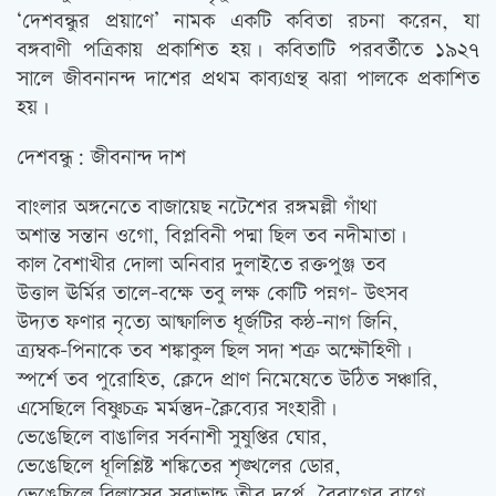
‘দেশবন্ধুর প্রয়াণে’ নামক একটি কবিতা রচনা করেন, যা
বঙ্গবাণী পত্রিকায় প্রকাশিত হয়। কবিতাটি পরবর্তীতে ১৯২৭
সালে জীবনানন্দ দাশের প্রথম কাব্যগ্রন্থ ঝরা পালকে প্রকাশিত
হয়।
দেশবন্ধু: জীবনান্দ দাশ
বাংলার অঙ্গনেতে বাজায়েছ নটেশের রঙ্গমল্লী গাঁথা
অশান্ত সন্তান ওগো, বিপ্লবিনী পদ্মা ছিল তব নদীমাতা।
কাল বৈশাখীর দোলা অনিবার দুলাইতে রক্তপুঞ্জ তব
উত্তাল ঊর্মির তালে-বক্ষে তবু লক্ষ কোটি পন্নগ- উৎসব
উদ্যত ফণার নৃত্যে আষ্ফালিত ধূর্জটির কন্ঠ-নাগ জিনি,
ত্র্যম্বক-পিনাকে তব শঙ্কাকুল ছিল সদা শত্রু অক্ষৌহিণী।
স্পর্শে তব পুরোহিত, ক্লেদে প্রাণ নিমেষেতে উঠিত সঞ্চারি,
এসেছিলে বিষ্ণুচক্র মর্মন্তুদ-ক্লৈব্যের সংহারী।
ভেঙেছিলে বাঙালির সর্বনাশী সুষুপ্তির ঘোর,
ভেঙেছিলে ধূলিশ্লিষ্ট শঙ্কিতের শৃঙ্খলের ডোর,
ভেঙেছিলে বিলাসের সুরাভান্ড তীব্র দর্পে, বৈরাগের রাগে,