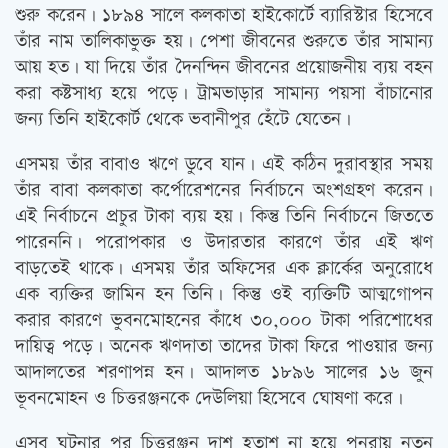
শুরু করেন। ১৮৯৪ সালে কলকাতা হাইকোর্টে ব্যারিস্টার হিসেবে
তাঁর নাম তালিকাভুক্ত হয়। পেশা জীবনের শুরুতে তাঁর সামান্য
আয় হত। যা দিয়ে তাঁর দৈনন্দিন জীবনের প্রয়োজনীয় ব্যয় বহন
করা কষ্টসাধ্য হয়ে পড়ে। ট্রামভাড়ার সামান্য পয়সা বাঁচানোর
জন্য তিনি হাইকোর্ট থেকে ভবানীপুর হেঁটে যেতেন।
এসময় তাঁর বাবাও ঋণে ডুবে যান। এই কঠিন দুরাবস্থার সময়
তাঁর বাবা কলকাতা কর্পোরেশনের নির্বাচনে অংশগ্রহণ করেন।
এই নির্বাচনে প্রচুর টাকা ব্যয় হয়। কিন্তু তিনি নির্বাচনে জিততে
পারেননি। পরোপকার ও উদারতার কারণে তাঁর এই ঋণ
বাড়তেই থাকে। এসময় তাঁর অফিসের এক ক্লার্কের অনুরোধে
এক ব্যক্তির জামিন হন তিনি। কিন্তু ওই ব্যক্তিটি আত্মগোপন
করার কারণে ভুবনমোহনের কাঁধে ৩০,০০০ টাকা পরিশোধের
দায়িত্ব পড়ে। অনেক ঋণদাতা তাদের টাকা ফিরে পাওয়ার জন্য
আদালতের শরণাপন্ন হন। আদালত ১৮৯৬ সালের ১৬ জুন
ভূবনমোহন ও চিত্তরঞ্জনকে দেউলিয়া হিসেবে ঘোষণা করে।
এসব ঘটনার পর চিত্তরঞ্জন দাশ হতাশ না হয়ে পুনরায় নুতন