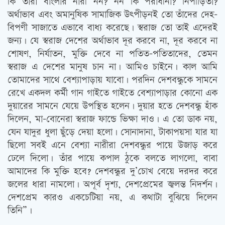
কি তাঁরা বাংলার নারী নন? নন কি পরাধীনা? নিপীড়িতা?
অর্থাভাব এবং অমানুষিক সামাজিক উৎপীড়নই তো তাঁদের দেহ-
বিপণী সাজাতে এভাবে বাধ্য করেছে। স্বরাজ তো তাই এদেরই
জন্য। যে স্বরাজ দেশের অর্থাভাব দূর করবে না, দূর করবে না
শোষণ, নির্যাতন, মুক্তি দেবে না পতিত-পতিতাদের, তেমন
স্বরাজ এ দেশের মানুষ চান না। আমিও চাইনে। কাল আমি
তোমাদের সাথে বেশ্যাপাড়ায় যাবো। পরদিন দেশবন্ধুকে সামনে
রেখে একদল কর্মী গান গাইতে গাইতে বেশ্যাপাড়ার কোনো এক
দুয়ারের সামনে যেয়ে উপস্থিত হলেন। দুয়ার হতে দেশবন্ধু হাঁক
দিলেন, মা-বোনেরা স্বরাজ ফান্ডে ভিক্ষা দাও। এ তো ডাক নয়,
যেন যাদুর ধুলা ছুঁড়ে দেয়া হলো। সোনাদানা, টাকাপয়সা যার যা
ছিলো সবই এনে বেশ্যা নারীরা দেশবন্ধুর পায়ে উজাড় করে
ঢেলে দিলো। তাঁর পায়ে কপাল ঠুকে বলতে লাগলো, বাবা
আমাদের কি মুক্তি হবে? দেশবন্ধুর দু’চোখ বেয়ে দরদর করে
জলের ধারা নামলো। অপূর্ব দৃশ্য, দেশপ্রেমের জ্বলন্ত নিদর্শন।
দেশপ্রেম কারও একচেটিয়া নয়, এ কথাটা বুঝিয়ে দিলেন
তিনি”।