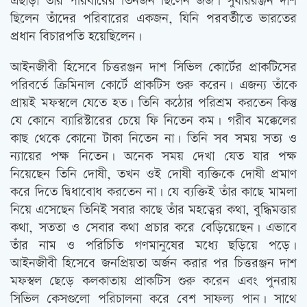
এছাড়া তাঁর পরিবারের তিনজন ছিলেন জজ। সুধীররঞ্জন দাশ
ছিলেন তাঁদের পরিবারের একজন, যিনি পরবর্তীতে ভারতের
প্রধান বিচারপতি হয়েছিলেন।
আইনজীবী হিসেবে চিত্তরঞ্জন দাশ সিভিল কোর্টের প্রাকটিসের
পরিবর্তে ক্রিমিনাল কোর্টে প্রাকটিস শুরু করেন। এজন্য তাঁকে
প্রায়ই মফস্বলে যেতে হত। তিনি কঠোর পরিশ্রম করতেন কিন্তু
যে কোনে ব্যারিস্টারের চেয়ে ফি নিতেন কম। গরীব মক্কেলের
কাছ থেকে কোনো টাকা নিতেন না। তিনি সব সময় সত্য ও
ন্যায়ের পক্ষ নিতেন। অনেক সময় দেখা যেত যার পক্ষ
নিয়েছেন তিনি দোষী, তখন ওই দোষী ব্যক্তিকে দোষী প্রমাণ
করে দিতে দ্বিধাবোধ করতেন না। যে ব্যক্তিই তাঁর কাছে মামলা
নিয়ে এসেছেন তিনিই সবার কাছে তাঁর মহত্বের কথা, বুদ্ধিমত্তার
কথা, সততা ও সেবার কথা প্রচার করে বেড়িয়েছেন। এভাবে
তাঁর নাম ও পরিচিতি গণমানুষের মধ্যে ছড়িয়ে পড়ে।
আইনজীবী হিসেবে জনপ্রিয়তা অর্জন করার পর চিত্তরঞ্জন দাশ
মফস্বল ছেড়ে কলকাতায় প্রাকটিস শুরু করেন এবং পুনরায়
সিভিল কেসগুলো পরিচালনা করে বেশ সাফল্য পান। সাথে