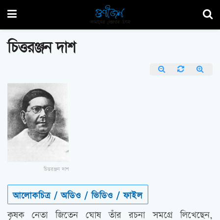
চিত্তরঞ্জন দাশ
চিত্তরঞ্জন দাশ
আলোকচিত্র / অডিও / ভিডিও / ফাইল
কৃষক নেতা জিতেন ঘোষ তাঁর রচনা সমগ্রে লিখেছেন,