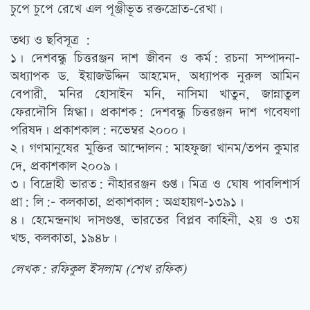
চুপে চুপে রেখে এল পূঞ্জীভূত রক্তস্রোত-রেখা।
তথ্য ও ছবিসূত্র :
১। দেশবন্ধু চিত্তরঞ্জন দাশ জীবন ও কর্ম: রচনা সম্পাদনা-
অধ্যাপক ড. ইয়াজউদ্দিন আহমেদ, অধ্যাপক নুরুল আমিন
বেপারী, মনির হোসাইন মনি, নাসিমা খাতুন, জান্নাতুল
ফেরদৌসি স্নিগ্ধা। প্রকাশক: দেশবন্ধু চিত্তরঞ্জন দাশ গবেষণা
পরিষদ। প্রকাশকাল: নভেম্বর ২০০০।
২। গণমানুষের মুক্তির আন্দোলন: মাহফুজা খানম/তপন কুমার
দে, প্রকাশকাল ২০০৯।
৩। বিদ্রোহী ভারত: নীহাররঞ্জন গুপ্ত। মিত্র ও ঘোষ পাবলিশার্স
প্রা: লি:- কলকাতা, প্রকাশকাল: অগ্রহায়ণ-১৩৯১।
৪। হেমেন্দ্রনাথ দাসগুপ্ত, ভারতের বিপ্লব কাহিনী, ২য় ও ৩য়
খন্ড, কলকাতা, ১৯৪৮।
লেখক: রফিকুল ইসলাম (শেখ রফিক)