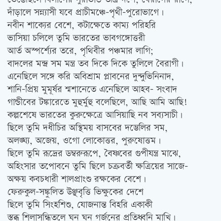
দাঁড়ালে সন্ন্যাসী যবে প্রাচীমঞ্চে-পৃথী-পুরোভাগে।
নবীন শাক্যের বেশে, কটাক্ষেতে কাম্য পরিহরি
ভাসিয়া চলিলে তুমি ভারতের ভাবগঙ্গোত্তরী
আর্ত অস্পর্শ্যের তরে, পৃথিবীর পঞ্চমার লাগি;
বাদলের মন্দ্র সম মন্ত্র তব দিকে দিকে তুলিলে বৈরাগী।
এনেছিলে সঙ্গে করি অবিশ্রাম প্লাবনের দুন্দুভিনিনাদ,
শানি-প্রিয় মুমূর্ষর শ্মশানেতে এনেছিলে আহব- সংবাদ
গান্ডীবের টঙ্কারেতে মুহুর্মুহু বলেছিলে, আছি আমি আছি!
কল্পশেষে ভারতের কুরুক্ষেত্রে আসিয়াছি নব সব্যসাচী।
ছিলে তুমি দধীচির অস্থিময় বাসবের দম্ভেলির সম,
অলঙ্ঘ্য, অজেয়, ওগো লোকোত্তর, পুরুষোত্তম।
ছিলে তুমি রূদ্রের ডম্বরুরূপে, বৈষ্ণবের গুপীযন্ত্র মাঝে,
অহিংসার তপোবনে তুমি ছিলে চক্রবর্তী ক্ষত্রিয়ের সাজে-
অক্ষয় কবচধারী শালপ্রাংশু রক্ষকের বেশে।
ফেরুকুল-সঙ্কুলিত উঞ্ছবৃত্তি ভিক্ষুকের দেশে
ছিলে তুমি সিংহশিশু, যোজনান্ত বিহরি একাকী
স্তব্ধ শিলাসন্ধিতলে ঘন ঘন গর্জনের প্রতিধ্বনি মাখি।