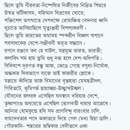
ছিলে তুমি নীরবতা-নিষ্পেষিত নির্জীবের নিদ্রিত শিয়রে
উন্মত্ত ঝটিকাসম, বহ্নিমান বিপ্লবের ঘোরে;
শক্তিশেল অপঘাতে দেশবক্ষে রোমাঞ্চিত বেদনার ধ্বনি
ঘুচাতে আসিয়াছিলে মৃত্যুঞ্জয়ী বিশল্যকরণী।
ছিলে তুমি ভারতের অমাময় স্পন্দহীন বিহ্বল শ্মশানে
শবসাধকের বেশে-সঞ্জীবনী অমৃত সন্ধানে।
রণনে রঞ্জনে তব হে বাউল, মন্ত্রমুগ্ধ ভারত, ভারতী;
কলাবিৎ সম হায় তুমি শুধু দগ্ধ হলে দেশ-অধিপতি।
বিবিবশে দূরগত বন্ধু আজ, ভেঙে গেছে বসুধা-নির্মোক,
অন্ধকার দিবাভাগে বাজে তাই কাজরীর শ্লোকে।
মল্লারে কাঁদিছে আজ বিমানের বৃন্তহারা মেঘছত্রীদল,
গিরিতটে, ভূমিগর্ভ ছায়াচ্ছন্ন-উচ্ছ্বাসউচ্ছল।
যৌবনের জলরঙ্গ এসেছিল ঘনস্বনে দরিয়ার দেশে,
তৃষ্ণাপাংশু অধরেতে এসেছিল ভোগবতী ধারার আশ্লেষে।
অর্চনার হোমকুন্ডে হবি সম প্রাণবিন্দু বারংবার ঢালি,
বামদেবতার পদে অকাতরে দিয়ে গেল মেধ্য হিয়া ডালি।
গৌরকানি- শঙ্করের অম্বিকার বেদীতলে একা