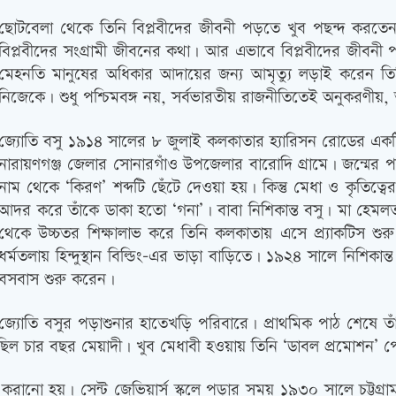
ছোটবেলা থেকে তিনি বিপ্লবীদের জীবনী পড়তে খুব পছন্দ করতে
বিপ্লবীদের সংগ্রামী জীবনের কথা। আর এভাবে বিপ্লবীদের জী
মেহনতি মানুষের অধিকার আদায়ের জন্য আমৃত্যু লড়াই করেন তিন
নিজেকে। শুধু পশ্চিমবঙ্গ নয়, সর্বভারতীয় রাজনীতিতেই অনুকরণীয়, অন
জ্যোতি বসু ১৯১৪ সালের ৮ জুলাই কলকাতার হ্যারিসন রোডের একটি 
নারায়ণগঞ্জ জেলার সোনারগাঁও উপজেলার বারোদি গ্রামে। জন্মের পর 
নাম থেকে ‘কিরণ’ শব্দটি ছেঁটে দেওয়া হয়। কিন্তু মেধা ও কৃতিত্ব
আদর করে তাঁকে ডাকা হতো ‘গনা’। বাবা নিশিকান্ত বসু। মা হেমলতা বসু
থেকে উচ্চতর শিক্ষালাভ করে তিনি কলকাতায় এসে প্র্যাকটিস শ
ধর্মতলায় হিন্দুস্থান বিল্ডিং-এর ভাড়া বাড়িতে। ১৯২৪ সালে নিশিকান্
বসবাস শুরু করেন।
জ্যোতি বসুর পড়াশুনার হাতেখড়ি পরিবারে। প্রাথমিক পাঠ শেষে তা
িল চার বছর মেয়াদী। খুব মেধাবী হওয়ায় তিনি ‘ডাবল প্রমোশন’ পেয়
র্তি করানো হয়। সেন্ট জেভিয়ার্স স্কুলে পড়ার সময় ১৯৩০ সালে চট্টগ্