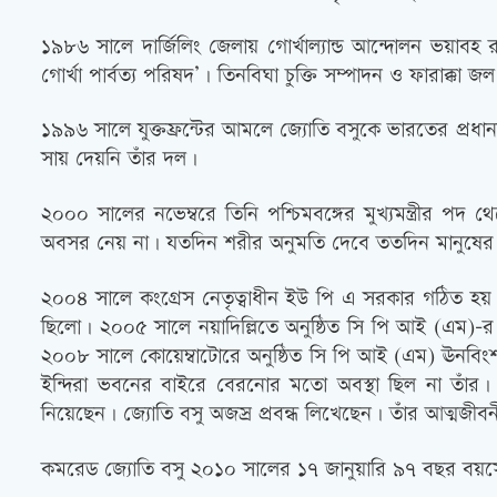
১৯৮৬ সালে দার্জিলিং জেলায় গোর্খাল্যান্ড আন্দোলন ভয়াবহ 
গোর্খা পার্বত্য পরিষদ’। তিনবিঘা চুক্তি সম্পাদন ও ফারাক্কা জ
১৯৯৬ সালে যুক্তফ্রন্টের আমলে জ্যোতি বসুকে ভারতের প্রধানমন্
সায় দেয়নি তাঁর দল।
২০০০ সালের নভেম্বরে তিনি পশ্চিমবঙ্গের মুখ্যমন্ত্রীর 
অবসর নেয় না। যতদিন শরীর অনুমতি দেবে ততদিন মানুষের ম
২০০৪ সালে কংগ্রেস নেতৃত্বাধীন ইউ পি এ সরকার গঠিত হয় ব
ছিলো। ২০০৫ সালে নয়াদিল্লিতে অনুষ্ঠিত সি পি আই (এম)-র অ
২০০৮ সালে কোয়েম্বাটোরে অনুষ্ঠিত সি পি আই (এম) ঊনবিংশ কং
ইন্দিরা ভবনের বাইরে বেরনোর মতো অবস্থা ছিল না তাঁর। ত
নিয়েছেন। জ্যোতি বসু অজস্র প্রবন্ধ লিখেছেন। তাঁর আত্মজীবন
কমরেড জ্যোতি বসু ২০১০ সালের ১৭ জানুয়ারি ৯৭ বছর বয়স