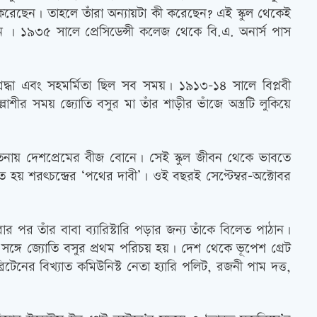
হ করেছেন। তাহলে তাঁরা অন্যায়টা কী করেছেন? এই স্কুল থেকেই
 হন । ১৯৩৫ সালে প্রেসিডেন্সী কলেজ থেকে বি.এ. অনার্স পাস
্রদ্ধা এবং সহমর্মিতা ছিল সব সময়। ১৯১৩-১৪ সালে বিপ্লবী
ীর সময় জ্যোতি বসুর মা তাঁর শাড়ীর ভাঁজে অস্ত্রটি লুকিয়ে
েতনায় দেশপ্রেমের বীজ বোনে। সেই স্কুল জীবন থেকে ভাবতে
হয় শরৎচন্দ্রের ‘পথের দাবী’। ওই বছরই সেপ্টেম্বর-অক্টোবর
 পর তাঁর বাবা ব্যারিস্টারি পড়ার জন্য তাঁকে বিলেত পাঠান।
্গে জ্যোতি বসুর প্রথম পরিচয় হয়। দেশ থেকে ভূপেশ গ্রেট
রিটেনের বিখ্যাত কমিউনিস্ট নেতা হ্যারি পলিট, রজনী পাম দত্ত,