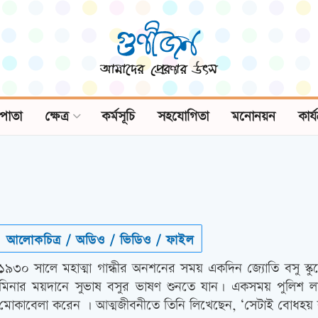
পাতা
ক্ষেত্র
কর্মসূচি
সহযোগিতা
মনোনয়ন
কার্
আলোকচিত্র / অডিও / ভিডিও / ফাইল
১৯৩০ সালে মহাত্মা গান্ধীর অনশনের সময় একদিন জ্যোতি বসু স্
মিনার ময়দানে সুভাষ বসুর ভাষণ শুনতে যান। একসময় পুলিশ লাঠ
মোকাবেলা করেন । আত্মজীবনীতে তিনি লিখেছেন, ‘সেটাই বোধহয় রাজশ