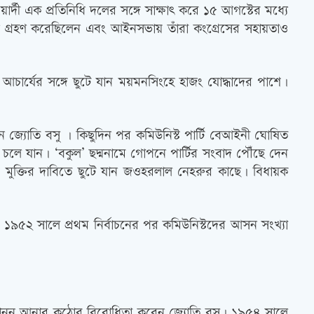
ওয়ার্দী এক প্রতিনিধি দলের সঙ্গে সাক্ষাৎ করে ১৫ আগস্টের মধ্যে
উদ্যোগ গ্রহণ করেছিলেন এবং আইনসভায় তাঁরা কংগ্রেসের সহায়তাও
ু আচার্যের সঙ্গে ছুটে যান ময়মনসিংহে হাজং যোদ্ধাদের পাশে।
জ্যোতি বসু । কিছুদিন পর কমিউনিস্ট পার্টি বেআইনী ঘোষিত
 চলে যান। ‘বকুল’ ছদ্মনামে গোপনে পার্টির সংবাদ পৌঁছে দেন
দের মুক্তির দাবিতে ছুটে যান জওহরলাল নেহরুর কাছে। বিধায়ক
তে ১৯৫২ সালে প্রথম নির্বাচনের পর কমিউনিস্টদের আসন সংখ্যা
 কালাকানুন আনার কঠোর বিরোধিতা করেন জ্যোতি বসু। ১৯৫৪ সালে