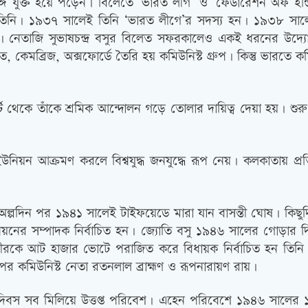
ে যুক্ত হয়ে পড়েন। বিলেতে ‘ভারত লীগ’ ও ‘ফেডারেশন অফ ইন্ডিয়া
 তিনি। ১৯৩৭ সালেই তিনি ‘ভারত লীগে’র সদস্য হন। ১৯৩৮ সালে 
াজি সুভাষচন্দ্র বসুর বিলেত সফরকালেও একই ধরনের উদ্যোগ ন
্রিজ, অক্সফোর্ডে তৈরি হয় কমিউনিস্ট গ্রুপ। কিন্তু ভারতে কমিউনিস্
র্টি থেকে তাঁকে শ্রমিক আন্দোলন গড়ে তোলার দায়িত্ব দেয়া হয়। শুর
ইউনিয়ন আক্রমণ করলে বিশ্বযুদ্ধ জনযুদ্ধে রূপ নেয়। কলকাতায় প্র
অল্পদিন পর ১৯৪১ সালেই টাইফয়েডে মারা যান বাসন্তী ঘোষ। কিছু
ের সম্পাদক নির্বাচিত হন। জ্যোতি বসু ১৯৪৬ সালের গোড়ার দিকে অনুষ
য়ুন কবীরকে আট হাজার ভোটে পরাজিত করে বিধায়ক নির্বাচিত হন তিন
ন অপর কমিউনিস্ট নেতা রতনলাল ব্রাহ্মণ ও রূপনারায়ণ রায়।
আলি দিবস সব মিলিয়ে উত্তপ্ত পরিবেশ। এহেন পরিবেশে ১৯৪৬ সাল