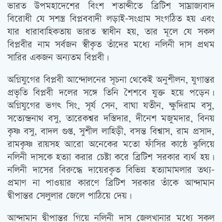
ভারত উপমহাদেশের বিংশ শতাব্দীতে ব্রিটিশ সাম্রাজ্যবাদ
বিরোধী যে সশস্ত্র বিপ্লববাদী লড়াই-সংগ্রাম সংগঠিত হয় এবং
যার ধারাবাহিকতায় ভারত স্বাধীন হয়, তার মূলে যে সকল
বিপ্লবীর নাম সর্বজন স্বীকৃত তাঁদের মধ্যে নলিনী দাস প্রথম
সারির একজন অন্যতম বিপ্লবী।
অগ্নিযুগের বিপ্লবী আন্দোলনের সূচনা থেকেই অনুশীলন, যুগান্তর
প্রভৃতি বিপ্লবী দলের সঙ্গে তিনি শৈশবে যুক্ত হয়ে পড়েন।
অগ্নিযুগের ভগৎ সিং, সূর্য সেন, বাঘা যতীন, ক্ষুদিরাম বসু,
সত্যেন্দ্রনাথ বসু, তারেকশ্বর দস্তিদার, দীনেশ মজুমদার, বিনয়
কৃষ্ণ বসু, বাদল গুপ্ত, সুশীল লাহিড়ী, বসন্ত বিশ্বাস, রাম প্রসাদ,
রামকৃষ্ণ রায়সহ আরো অনেকের মতো ফাঁসির কাষ্ঠে ঝুলিয়ে
নলিনী দাসকে হত্যা করার চেষ্টা করে ব্রিটিশ সরকার ব্যর্থ হয়।
নলিনী দাসের বিরুদ্ধে দায়েরকৃত বিভিন্ন হত্যামামলার তথ্য-
প্রমাণ না পাওয়ার কারণে ব্রিটিশ সরকার তাঁকে আন্দামান
দ্বীপান্তর সেলুলার জেলে পাঠিয়ে দেয়।
আন্দামান দ্বীপান্তর গিয়ে নলিনী দাস জেলখানার মধ্যে সকল