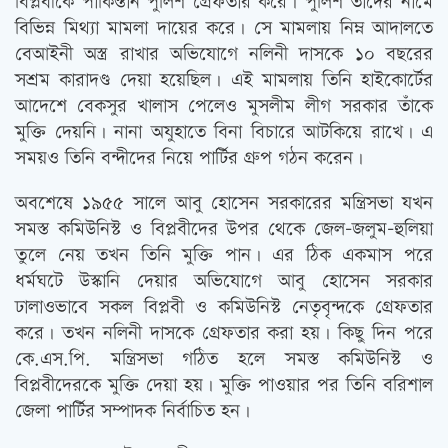
বিপ্লবীকে পাকিস্তান পুলিশ গ্রেফতার করে। পুলিশ তাঁদের নামে
বিভিন্ন মিথ্যা মামলা দায়ের করে। সে মামলায় নিম্ন আদালতে
বেআইনী অস্ত্র রাখার অভিযোগে নলিনী দাসকে ১০ বছরের
সশ্রম কারাদণ্ড দেয়া হয়েছিল। এই মামলায় তিনি হাইকোর্টের
আদেশে বেকসুর খালাস পেলেও মুসলীম লীগ সরকার তাঁকে
মুক্তি দেয়নি। নানা অযুহাতে বিনা বিচারে আটকিয়ে রাখে। এ
সময়ও তিনি বন্দীদের নিয়ে পার্টির গ্রুপ গঠন করেন।
অবশেষে ১৯৫৫ সালে আবু হোসেন সরকারের মন্ত্রিসভা যখন
সমস্ত কমিউনিস্ট ও বিপ্লবীদের উপর থেকে জেল-জলুম-হুলিয়া
তুলে নেয় তখন তিনি মুক্তি পান। এর ঠিক একমাস পরে
ধর্মঘটে উস্কানি দেয়ার অভিযোগে আবু হোসেন সরকার
ঢালাওভাবে সকল বিপ্লবী ও কমিউনিস্ট নেতৃবৃন্দকে গ্রেফতার
করে। তখন নলিনী দাসকে গ্রেফতার করা হয়। কিছু দিন পরে
কে.এস.পি. মন্ত্রিসভা গঠিত হলে সমস্ত কমিউনিস্ট ও
বিপ্লবীদেরকে মুক্তি দেয়া হয়। মুক্তি পাওয়ার পর তিনি বরিশাল
জেলা পার্টির সম্পাদক নির্বাচিত হন।