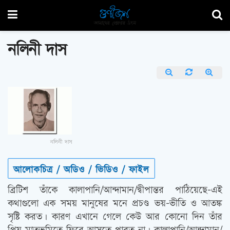
নলিনী দাস
নলিনী দাস
আলোকচিত্র / অডিও / ভিডিও / ফাইল
ব্রিটিশ তাঁকে কালাপানি/আন্দামান/দ্বীপান্তর পাঠিয়েছে-এই
কথাগুলো এক সময় মানুষের মনে প্রচণ্ড ভয়-ভীতি ও আতঙ্ক
সৃষ্টি করত। কারণ এখানে গেলে কেউ আর কোনো দিন তাঁর