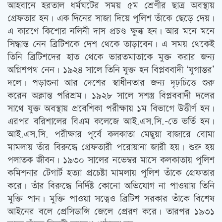
আহবানে হরতাল ধর্মঘটের সময় ৫ম শ্রেণীর ছাত্র অবস্থায়
গ্রেফতার হন। এক দিনের সাজা দিয়ে পুলিশ তাঁকে ছেড়ে দেয়।
এ কারণে কিশোর নলিনী দাস প্রচণ্ড ক্ষুব্ধ হন। আর মনে মনে
সিদ্ধান্ত নেন ব্রিটিশকে দেশ থেকে তাড়াবেন। এ সময় থেকেই
তিনি ব্রিটিশদের হাত থেকে ভারতমাতাকে মুক্ত করার জন্য
অগ্নিশপথ নেন। ১৯২৪ সালে তিনি যুক্ত হন বিপ্লববাদী ‘যুগান্তর’
দলে। পড়াশুনা আর দেশের স্বাধীনতার জন্য দৃঢ়চিত্তে শুরু
করেন অক্লান্ত পরিশ্রম। ১৯২৮ সালে সশস্ত্র বিপ্লববাদী দলের
সাথে যুক্ত অবস্থায় প্রবেশিকা পরীক্ষায় ১ম বিভাগে উত্তীর্ণ হন।
এরপর বরিশালের বিএম কলেজে আই.এস.সি.-তে ভর্তি হন।
আই.এস.সি. পরীক্ষার পূর্বে কলকাতা মেছুয়া বাজারে বোমা
মামলায় তাঁর বিরুদ্ধে গ্রেফতারী পরোয়ানা জারী হয়। শুরু হয়
পলাতক জীবন। ১৯৩০ সালের নভেম্বর মাসে কলকাতায় পুলিশ
কমিশনার টেগার্ট হত্যা প্রচেষ্টা মামলায় পুলিশ তাঁকে গ্রেফতার
করে। তাঁর বিরুদ্ধে নির্দিষ্ট কোনো অভিযোগ না পাওয়ায় তিনি
মুক্তি পান। মুক্তি পাওয়া সত্বেও ব্রিটিশ সরকার তাঁকে বিশেষ
আইনের বলে প্রেসিডান্সি জেলে প্রেরণ করে। তারপর ১৯৩১