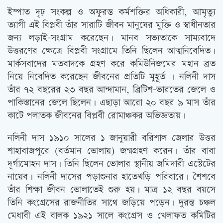
ইস্পাত দৃঢ় সংকল্প ও অফুরন্ত কর্মশক্তির অধিকারী, আমৃত্যু
ত্যাগী এই বিপ্লবী তাঁর সারাটি জীবন মানুষের মুক্তি ও স্বাধীনতার
জন্য লড়াই-সংগ্রাম করেছেন। মানব সভ্যতাকে সাম্যবাদে
উত্তরণের ক্ষেত্রে বিপ্লবী সংগ্রামে তিনি ছিলেন আত্মনিবেদিত।
মার্কসবাদের মতবাদকে গ্রহণ করে কমিউনিজমের মহান ব্রত
নিয়ে নিবেদিত করেছেন জীবনের প্রতিটি মুহূর্ত । নলিনী দাস
তাঁর ৭২ বছরের ২৩ বছর আন্দামান, ব্রিটিশ-ভারতের জেলে ও
পাকিস্তানের জেলে ছিলেন। এছাড়া আরো ২০ বছর ৯ মাস তাঁর
কাটে পলাতক জীবনের বিপ্লবী রোমাঞ্চকর অভিজ্ঞতায়।
নলিনী দাস ১৯১০ সালের ১ জানুয়ারী বরিশাল জেলার উত্তর
শাহাবাজপুরে (বর্তমান ভোলায়) জন্মগ্রহণ করেন। তাঁর বাবা
দূর্গামোহন দাস। তিনি ছিলেন ভোলার স্থানীয় জমিদারী এস্টেটের
নায়েব। নলিনী দাসের পড়াশুনার হাতেখড়ি পরিবারে। শৈশবে
তাঁর শিক্ষা জীবন ভোলাতেই শুরু হয়। মাত্র ১২ বছর বয়সে
তিনি কংগ্রেসের রাজনীতির সাথে জড়িয়ে পড়েন। দুরন্ত চঞ্চল
মেধাবী এই বালক ১৯২১ সালে কংগ্রেস ও খেলাফত কমিটির