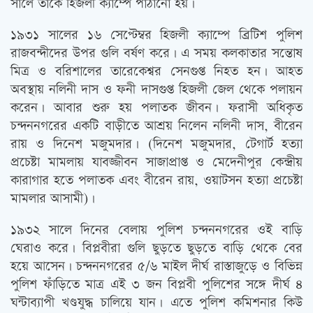
সালে তাঁকে হিজলী ক্যাম্পে পাঠানো হয়।
১৯৩১ সালের ১৬ সেপ্টেম্বর হিজলী ক্যাম্পে ব্রিটিশ পুলিশ
রাজবন্দীদের উপর গুলি বর্ষণ করে। এ সময় কলকাতার সন্তোষ
মিত্র ও বরিশালের তারেকেশ্বর সেনগুপ্ত নিহত হন। আহত
অবস্থায় নলিনী দাস ও ফনী দাসগুপ্ত হিজলী জেল থেকে পলায়ন
করেন। আবার শুরু হয় পলাতক জীবন। ফরাসী অধিকৃত
চন্দননগরের একটি বাড়ীতে আশ্রয় নিলেন নলিনী দাস, বীরেন
রায় ও দিনেশ মজুমদার। (দিনেশ মজুমদার, টেগার্ট হত্যা
প্রচেষ্টা মামলায় যাবজ্জীবন সাজাপ্রাপ্ত ও মেদেনীপুর কেন্দ্রীয়
কারাগার হতে পলাতক এবং বীরেন রায়, ওয়াটসন হত্যা প্রচেষ্টা
মামলার আসামী)।
১৯৩২ সালে দিনের বেলায় পুলিশ চন্দননগরের ওই বাড়ি
ঘেরাও করে। বিপ্লবীরা গুলি ছুড়তে ছুড়তে বাড়ি থেকে বের
হয়ে আসেন। চন্দননগরের ৫/৬ মাইল দীর্ঘ রাস্তাজুড়ে ও বিভিন্ন
পুলিশ ফাঁড়িতে মাত্র এই ৩ জন বিপ্লবী পুলিশের সঙ্গে দীর্ঘ ৪
ঘন্টাব্যাপী খণ্ডযুদ্ধ চালিয়ে যান। এতে পুলিশ কমিশনার কিউ