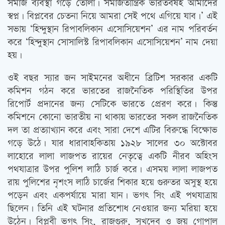
সমাজ ব্যবস্থা গড়ে তোলা। সমাজতান্ত্রিক ভারতবর্ষই আমাদের
স্বপ্ন। বিপ্লবের চেতনা নিয়ে আমরা সেই পথে এগিয়ে যাব।’ এই
সভায় ‘হিন্দুস্থান রিপাবলিকান এসোসিয়েশন’ এর নাম পরিবর্তন
করে ‘হিন্দুস্থান সোসালিস্ট রিপাবলিকান এসোসিয়েশন’ নাম দেয়া
হয়।
ওই বছর স্যার জন সাইমনের অধীনে ব্রিটিশ সরকার একটি
কমিশন গঠন করে ভারতের রাজনৈতিক পরিস্থিতির উপর
রিপোর্ট প্রদানের জন্য সেটিকে ভারতে প্রেরণ করে। কিন্তু
কমিশনে কোনো ভারতীয় না থাকায় ভারতের সকল রাজনৈতিক
দল তা প্রত্যাখ্যান করে এবং সারা দেশে এটির বিরুদ্ধে বিক্ষোভ
গড়ে উঠে। যার ধারাবাহকিতায় ১৯২৮ সালের ৩০ অক্টোবর
লাহোরে লালা লাজপত রায়ের নেতৃত্বে একটি নীরব অহিংস
পথযাত্রার উপর পুলিশ লাঠি চার্জ করে। এসময় লালা লাজপত
রায় পুলিশের নৃশংস লাঠি চার্জের শিকার হয়ে গুরুতর অসুস্থ হয়ে
পড়েন এবং একপর্যায়ে মারা যান। ভগৎ সিং এই পথযাত্রায়
ছিলেন। তিনি এই ঘটনার প্রতিশোধ নেওয়ার জন্য মরিয়া হয়ে
উঠেন। বিপ্লবী ভগৎ সিং, রাজগুরু, সুখদেব ও জয় গোপাল