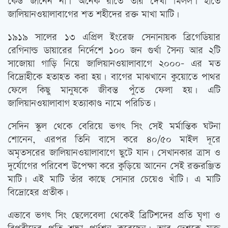
কেউ জানেন না। অনেক রাতে তাঁর দেখা মিলল। হাতে
জালিয়ানওয়ালাবাগের শত শহীদের রক্ত মাখা মাটি।
১৯১৯ সালের ১৩ এপ্রিল ইংরেজ সেনানায়ক ব্রিগেডিয়ার
রেগিনাল্ড ডায়ারের নির্দেশে ১০০ জন গুর্খা সৈন্য আর ২টি
সাজোয়া গাড়ি নিয়ে জালিয়ানওয়ালাবাগে ২০০০- এর মত
বিদ্রোহীকে হতাহত করা হয়। বাগের মাঝখানে কুয়োতে পাথর
ফেলে কিছু মানুষকে জীবন্ত পুঁতে ফেলা হয়। এটি
জালিয়ানওয়ালাবাগ হত্যাকাণ্ড নামে পরিচিত।
সেদিন স্কুল থেকে বেরিয়ে ভগৎ সিং সেই মর্মান্তিক ঘটনা
শোনেন, এরপর তিনি বাসে করে ৪০/৫০ মাইল দূরে
অমৃতসরের জালিয়ানওয়ালাবাগে ছুটে যান। সেখানকার ত্রাস ও
দুর্যোগের পরিবেশ উপেক্ষা করে কুড়িয়ে আনেন সেই রক্তরঞ্জিত
মাটি। এই মাটি তাঁর কাছে সোনার চেয়েও খাঁটি। এ মাটি
বিদ্রোহের প্রতীক।
এভাবে ভগৎ সিং ছেলেবেলা থেকেই ব্রিটিশদের প্রতি ঘৃণা ও