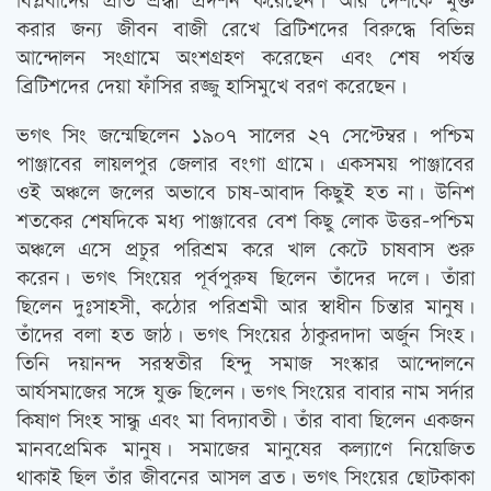
বিপ্লবীদের প্রতি শ্রদ্ধা প্রর্দশন করেছেন। আর দেশকে মুক্ত
করার জন্য জীবন বাজী রেখে ব্রিটিশদের বিরুদ্ধে বিভিন্ন
আন্দোলন সংগ্রামে অংশগ্রহণ করেছেন এবং শেষ পর্যন্ত
ব্রিটিশদের দেয়া ফাঁসির রজ্জু হাসিমুখে বরণ করেছেন।
ভগৎ সিং জন্মেছিলেন ১৯০৭ সালের ২৭ সেপ্টেম্বর। পশ্চিম
পাঞ্জাবের লায়লপুর জেলার বংগা গ্রামে। একসময় পাঞ্জাবের
ওই অঞ্চলে জলের অভাবে চাষ-আবাদ কিছুই হত না। উনিশ
শতকের শেষদিকে মধ্য পাঞ্জাবের বেশ কিছু লোক উত্তর-পশ্চিম
অঞ্চলে এসে প্রচুর পরিশ্রম করে খাল কেটে চাষবাস শুরু
করেন। ভগৎ সিংয়ের পূর্বপুরুষ ছিলেন তাঁদের দলে। তাঁরা
ছিলেন দুঃসাহসী, কঠোর পরিশ্রমী আর স্বাধীন চিন্তার মানুষ।
তাঁদের বলা হত জাঠ। ভগৎ সিংয়ের ঠাকুরদাদা অর্জুন সিংহ।
তিনি দয়ানন্দ সরস্বতীর হিন্দু সমাজ সংস্কার আন্দোলনে
আর্যসমাজের সঙ্গে যুক্ত ছিলেন। ভগৎ সিংয়ের বাবার নাম সর্দার
কিষাণ সিংহ সান্ধু এবং মা বিদ্যাবতী। তাঁর বাবা ছিলেন একজন
মানবপ্রেমিক মানুষ। সমাজের মানুষের কল্যাণে নিয়েজিত
থাকাই ছিল তাঁর জীবনের আসল ব্রত। ভগৎ সিংয়ের ছোটকাকা