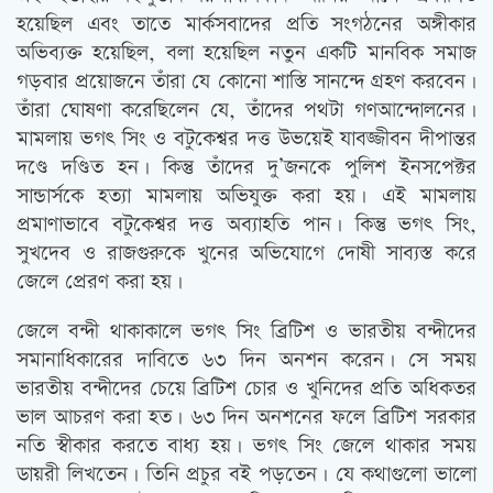
হয়েছিল এবং তাতে মার্কসবাদের প্রতি সংগঠনের অঙ্গীকার
অভিব্যক্ত হয়েছিল, বলা হয়েছিল নতুন একটি মানবিক সমাজ
গড়বার প্রয়োজনে তাঁরা যে কোনো শাস্তি সানন্দে গ্রহণ করবেন।
তাঁরা ঘোষণা করেছিলেন যে, তাঁদের পথটা গণআন্দোলনের।
মামলায় ভগৎ সিং ও বটুকেশ্বর দত্ত উভয়েই যাবজ্জীবন দীপান্তর
দণ্ডে দণ্ডিত হন। কিন্তু তাঁদের দু’জনকে পুলিশ ইনসপেক্টর
সান্ডার্সকে হত্যা মামলায় অভিযুক্ত করা হয়। এই মামলায়
প্রমাণাভাবে বটুকেশ্বর দত্ত অব্যাহতি পান। কিন্তু ভগৎ সিং,
সুখদেব ও রাজগুরুকে খুনের অভিযোগে দোষী সাব্যস্ত করে
জেলে প্রেরণ করা হয়।
জেলে বন্দী থাকাকালে ভগৎ সিং ব্রিটিশ ও ভারতীয় বন্দীদের
সমানাধিকারের দাবিতে ৬৩ দিন অনশন করেন। সে সময়
ভারতীয় বন্দীদের চেয়ে ব্রিটিশ চোর ও খুনিদের প্রতি অধিকতর
ভাল আচরণ করা হত। ৬৩ দিন অনশনের ফলে ব্রিটিশ সরকার
নতি স্বীকার করতে বাধ্য হয়। ভগৎ সিং জেলে থাকার সময়
ডায়রী লিখতেন। তিনি প্রচুর বই পড়তেন। যে কথাগুলো ভালো