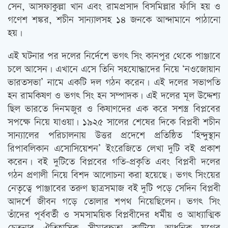
সেন, আসফাকুল্লা খান এবং রামপ্রসাদ বিসমিল্লার ফাঁসি হয় ও
গণেশ শঙ্কর, শচীন সান্যালসহ ১৪ জনকে আন্দামানে পাঠানো
হয়।
এই ঘটনার পর দলের নির্দেশে ভগৎ সিং কানপুর থেকে পাঞ্জাবে
চলে আসেন। এখানে এসে তিনি সহযোদ্ধাদের নিয়ে ‘নওজোয়ান
ভারতসভা’ নামে একটি দল গঠন করেন। এই দলের সভাপতি
হন রামকিষণ ও ভগৎ সিং হন সম্পাদক। এই দলের মূল উদ্দেশ্য
ছিল ভারতে দিনমজুর ও কিষাণদের এক করে সশস্ত্র বিপ্লবের
সপক্ষে নিয়ে যাওয়া। ১৯২৫ সালের শেষের দিকে বিপ্লবী শচীন
সান্যালের পরিচালনায় উত্তর প্রদেশে প্রতিষ্ঠিত ‘হিন্দুস্থান
রিপাবলিকান এসোসিয়েশন’ ইংরেজিতে লেখা দুটি বই প্রকাশ
করেন। বই দুটিতে বিপ্লবের গতি-প্রকৃতি এবং বিপ্লবী দলের
গঠন প্রণালী নিয়ে বিশদ আলোচনা করা হয়েছে। ভগৎ সিংয়ের
নেতৃত্বে পাঞ্জাবের তরুণ ছাত্রসমাজ বই দুটি পড়ে সেদিন বিপ্লবী
আদর্শে জীবন গড়ে তোলার শপথ নিয়েছিলেন। ভগৎ সিং
তাঁদের পূর্ববর্তী ও সমসাময়িক বিপ্লবীদের ধর্মীয় ও আধ্যাত্মিক