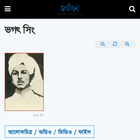
ভগৎ সিং
ভগৎ সিং
আলোকচিত্র / অডিও / ভিডিও / ফাইল