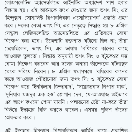
লেজিসলেটিভ অ্যাসেম্বলিতে আইনটির অধ্যাদেশ পাশ হবার
সিদ্ধান্ত হয়। এই আইনকে রুখে দেওয়ার জন্য ভগৎ সিং এর
‘হিন্দুস্থান সোসালিস্ট রিপাবলিকান এসোসিয়েশন’ প্রস্তুতি গ্রহণ
করে। দলের নেতা ভগৎ সিং এর নেতৃত্বে সিদ্ধান্ত হয় ৮ এপ্রিল
সেন্ট্রাল লেজিসলেটিভ অ্যাসেম্বলিতে এর প্রতিবাদে বোমা
নিক্ষেপ করা হবে। উদ্দেশ্যটা রক্তপাত ঘটানো ছিল না; তাঁরা
চেয়েছিলেন, ভগৎ সিং এর ভাষায় ‘বধিরের কানের কাছে
আওয়াজ তুলতে’। সিদ্ধান্ত অনুযায়ী ভগৎ সিং ও বটুকেশ্বর দত্ত
বোমা নিক্ষেপ করবেন আর দলের অন্যরা তাঁদেরকে ঘটনাস্থল
থেকে সরিয়ে নিবেন। ৮ এপ্রিল যথাসময়ে ‘বধিরের কানের
কাছে আওয়াজ পৌঁছানোর’ জন্য ভগৎ সিং ও বটুকেশ্বর বোমা
নিক্ষেপ করে ‘ইনকিলাব জিন্দাবাদ’, ‘সাম্রাজ্যবাদ নিপাত যাক’,
‘দুনিয়ার মজদুর এক হও’ শ্লোগান দেন, যে-আওয়াজ ওইভাবে
এর আগে কখনো শোনা যায়নি। পলায়নের চেষ্টা না-করে তাঁরা
নির্ভয়ে ইস্তাহার বিলি করতে থাকেন। এসময় পুলিশ তাঁদের
গ্রেফতার করে।
এই ইস্তাহার হিন্দুস্তান রিপাবলিকান আর্মির নামে প্রকাশিত