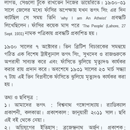
লাগত, সেগুলো টুকে রাখতেন নিজের ডায়েরিতে। ১৯৩০-৩১
সালে জেলের মধ্যে ফাঁসির অপেক্ষায় যখন ভগৎ সিং এর দিন
কাটছিল সে সময় তিনি
প্রবন্ধটি
‘why I am An Atheist’
লিখেছিলেন। ফাঁসির কয়েক মাস পরে
‘The People’ (Lahore, 27
নামক পত্রিকায় প্রবন্ধটি প্রকাশিত হয়।
Sept. 1931)
১৯৩০ সালের ৭ অক্টোবর। তিন ব্রিটিশ বিচারকের সমন্বয়ে
গঠিত এক বিশেষ ট্রাইব্যুনাল ভগৎ সিং, সুখদেব ও রাজগুরুকে
অপরাধী সাব্যস্ত করে এবং ফাঁসিতে ঝুলিয়ে মৃত্যুদণ্ড কার্যকর
করার রায় প্রদান করে। অবশেষে ১৯৩১ সালের ২৩ মার্চ সন্ধ্যা
৭ টায় এই তিন বিপ্লবীকে ফাঁসিতে ঝুলিয়ে মৃত্যুদণ্ড কার্যকর করা
হয়।
তথ্য ও ছবিসূত্র :
১। আমাদের ভগৎ : বিশ্বনাথ গঙ্গোপাধ্যায়। র‌্যাডিক্যাল
প্রকাশনী, কলকাতা। প্রকাশকাল: জানুয়ারী ২০১১ সাল। ছবি
এই বই থেকে নেয়া।
২। অগ্নিযুগের ইতিহাস: ব্রজেন্দ্রনাথ অর্জুন। প্রকাশক: