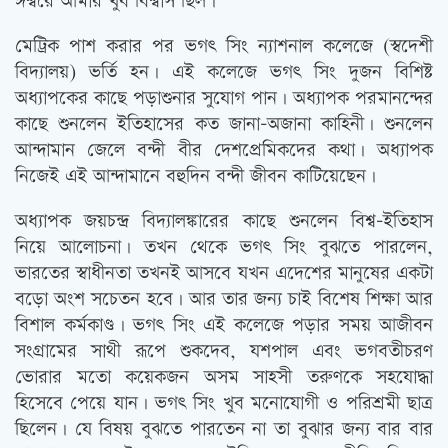
ঈশ্বরে আমার খুব বিশ্বাস ছিল।’
মেট্রিক পাশ করার পর ভগৎ সিং ন্যাশনাল কলেজে (স্বদেশী
বিদ্যালয়) ভর্তি হন। এই কলেজে ভগৎ সিং দুজন বিশিষ্ট
অধ্যাপকের কাছে পড়াশুনার সুযোগ পান। অধ্যাপক পরমানন্দের
কাছে শুনলেন ইতিহাসের কত জানা-অজানা কাহিনী। শুনলেন
আন্দামান জেলে বন্দী বীর দেশপ্রেমিকদের কথা। অধ্যাপক
নিজেই এই আন্দামানে বহুদিন বন্দী জীবন কাটিয়েছেন।
অধ্যাপক জয়চন্দ্র বিদ্যালঙ্কারের কাছে শুনলেন বিশ্ব-ইতিহাস
নিয়ে আলোচনা। তখন থেকে ভগৎ সিং বুঝতে পারলেন,
ভারতের স্বাধীনতা তখনই আসবে যখন এদেশের মানুষের একটা
বড়ো অংশ সচেতন হবে। আর তার জন্য চাই বিশেষ শিক্ষা আর
বিশাল কর্মকাণ্ড। ভগৎ সিং এই কলেজে পড়ার সময় আজীবন
সংগ্রামের সাথী রূপে শুকদেব, যশপাল এবং ভগবতীচরণ
ভোরার মতো কয়েকজন অসম সাহসী তরুণকে সহযোদ্ধা
হিসেবে পেয়ে যান। ভগৎ সিং খুব মনোযোগী ও পরিশ্রমী ছাত্র
ছিলেন। যে বিষয় বুঝতে পারতেন না তা বুঝার জন্য বার বার