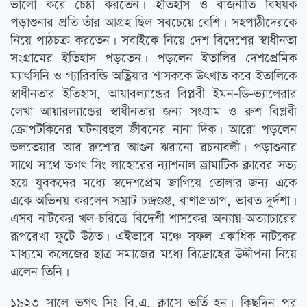
ভালো করে চেষ্টা করতেন। ইতিহাস ও রাজনীতি বিষয়ক
পড়াশুনার প্রতি তাঁর আগ্রহ ছিল সবচেয়ে বেশি। সহপাঠীদেরকে
নিয়ে পাঠচক্র করতেন। সবাইকে নিয়ে দেশ বিদেশের স্বাধীনতা
সংগ্রামের ইতিহাস পড়তেন। পড়লেন ইতালির দেশপ্রেমিক
ম্যাৎসিনি ও গ্যারিবল্ডি অস্ট্রিয়ার শাসককে উৎখাত করে ইতালিকে
স্বাধীনতার ইতিহাস, আয়ারল্যান্ডের বিপ্লবী ইমন-ডি-ভ্যালেরার
লেখা আয়ারল্যান্ডের স্বাধীনতার জন্য সংগ্রাম ও রুশ বিপ্লবী
ক্রোপটকিনের ঘটনাবহুল জীবনের নানা দিক। আরো পড়লেন
ভলতেয়ার আর রুশোর আগুন ঝরানো রচনাবলী। পড়াশুনার
সাথে সাথে ভগৎ সিং লাহোরের ন্যাশনাল ড্রামাটিক ক্লাবের সভ্য
হয়ে যুবকদের মধ্যে স্বদেশপ্রেম জাগিয়ে তোলার জন্য একে
একে অভিনয় করলেন সম্রাট চন্দ্রগুপ্ত, রাণাপ্রতাপ, ভারত দুর্দশা।
এসব নাটকের খল-চরিত্রে বিদেশী শাসকের অন্যায়-অত্যাচারের
রূপরেখা ফুটে উঠত। এইভাবে মঞ্চে সফল একাধিক নাটকের
মাধ্যমে কলেজের ছাত্র সমাজের মধ্যে বিদ্রোহের উদ্দীপনা নিয়ে
এলেন তিনি।
১৯২৩ সালে ভগৎ সিং বি.এ. ক্লাসে ভর্তি হন। কিছুদিন পর