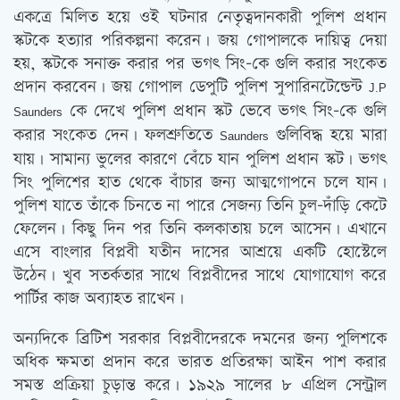
একত্রে মিলিত হয়ে ওই ঘটনার নেতৃত্বদানকারী পুলিশ প্রধান
স্কটকে হত্যার পরিকল্পনা করেন। জয় গোপালকে দায়িত্ব দেয়া
হয়, স্কটকে সনাক্ত করার পর ভগৎ সিং-কে গুলি করার সংকেত
প্রদান করবেন। জয় গোপাল ডেপুটি পুলিশ সুপারিনটেন্ডেন্ট
J.P
কে দেখে পুলিশ প্রধান স্কট ভেবে ভগৎ সিং-কে গুলি
Saunders
করার সংকেত দেন। ফলশ্রুতিতে
গুলিবিদ্ধ হয়ে মারা
Saunders
যায়। সামান্য ভুলের কারণে বেঁচে যান পুলিশ প্রধান স্কট। ভগৎ
সিং পুলিশের হাত থেকে বাঁচার জন্য আত্মগোপনে চলে যান।
পুলিশ যাতে তাঁকে চিনতে না পারে সেজন্য তিনি চুল-দাঁড়ি কেটে
ফেলেন। কিছু দিন পর তিনি কলকাতায় চলে আসেন। এখানে
এসে বাংলার বিপ্লবী যতীন দাসের আশ্রয়ে একটি হোস্টেলে
উঠেন। খুব সতর্কতার সাথে বিপ্লবীদের সাথে যোগাযোগ করে
পার্টির কাজ অব্যাহত রাখেন।
অন্যদিকে ব্রিটিশ সরকার বিপ্লবীদেরকে দমনের জন্য পুলিশকে
অধিক ক্ষমতা প্রদান করে ভারত প্রতিরক্ষা আইন পাশ করার
সমস্ত প্রক্রিয়া চুড়ান্ত করে। ১৯২৯ সালের ৮ এপ্রিল সেন্ট্রাল