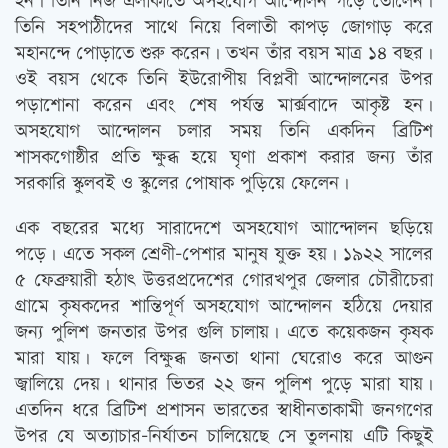
হন। তিনি নিজ এলাকাতে অসহযোগ আন্দোলন গড়ে তোলেন।
তিনি সহপাঠীদের সাথে নিয়ে বিলাতী কাপড় জোগাড় করে
মহানন্দে পোড়াতে শুরু করেন। তখন তাঁর বয়স মাত্র ১৪ বছর।
ওই বয়স থেকে তিনি ইউরোপীয় বিপ্লবী আন্দোলনের উপর
পড়াশোনা করেন এবং শেষ পর্যন্ত মার্ক্সবাদে আকৃষ্ট হন।
অসহযোগ আন্দোলন চলার সময় তিনি একদিন ব্রিটিশ
শাসকগোষ্ঠীর প্রতি ক্ষুব্ধ হয়ে ঘৃণা প্রকাশ করার জন্য তাঁর
সরকারি স্কুলবই ও স্কুলের পোষাক পুড়িয়ে ফেলেন।
এক বছরের মধ্যে সারাদেশে অসহযোগ আান্দোলন ছড়িয়ে
পড়ে। এতে সকল শ্রেণী-পেশার মানুষ যুক্ত হয়। ১৯২২ সালের
৫ ফেব্রুয়ারী হঠাৎ উত্তরপ্রদেশের গোরখপুর জেলার চৌরীচেরা
গ্রামে কৃষকদের শান্তিপূর্ণ অসহযোগ আন্দোলন হঠিয়ে দেয়ার
জন্য পুলিশ জনতার উপর গুলি চালায়। এতে কয়েকজন কৃষক
মারা যায়। ফলে বিক্ষুব্ধ জনতা থানা ঘেরোও করে আগুন
জ্বালিয়ে দেয়। থানার ভিতর ২২ জন পুলিশ পুড়ে মারা যায়।
এতদিন ধরে ব্রিটিশ প্রশাসন ভারতের স্বাধীনতাকামী জনগণের
উপর যে অত্যাচার-নির্যাতন চালিয়েছে সে তুলনায় এটি কিছুই