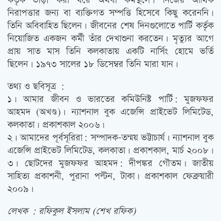
কর্তৃক ভাড়া করা ঘরে অথবা কর্মস্থলে। নিজের আর্থিক
নিরাপত্তার জন্য বা ব্যক্তিগত সম্পত্তি হিসেবে কিছু করেননি।
তিনি অবিবাহিত ছিলেন। জীবনের শেষ দিনগুলোতে পার্টি কর্তৃক
নিয়োজিত একজন কর্মী তাঁর দেখাশুনা করতেন। মৃত্যুর আগে
প্রায় সাত মাস তিনি কলকাতায় একটি নার্সিং হোমে ভর্তি
ছিলেন। ১৯৭৩ সালের ১৮ ডিসেম্বর তিনি মারা যান।
তথ্য ও ছবিসূত্র :
১। আমার জীবন ও ভারতের কমিউনিষ্ট পার্টি: মুজফফর
আহমদ (অখণ্ড)। ন্যাশনাল বুক এজেন্সি প্রাইভেট লিমিটেড,
কলকাতা। প্রকাশকাল ২০০৬।
২। আমাদের পূর্বসূরিরা: সম্পাদক-তন্ময় ভট্টাচার্য। ন্যাশনাল বুক
এজেন্সি প্রাইভেট লিমিটেড, কলকাতা। প্রকাশকাল, মার্চ ২০০৮।
৩। ছোটদের মুজফফর আহমদ: দীপঙ্কর গৌতম। জাতীয়
সাহিত্য প্রকাশনী, পুরানা পল্টন, টাকা। প্রকাশকাল ফেব্রুয়ারী
২০০৯।
লেখক : রফিকুল ইসলাম (শেখ রফিক)