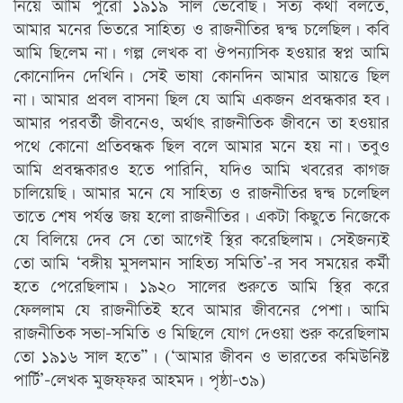
নিয়ে আমি পুরো ১৯১৯ সাল ভেবেছি। সত্য কথা বলতে,
আমার মনের ভিতরে সাহিত্য ও রাজনীতির দ্বন্দ্ব চলেছিল। কবি
আমি ছিলেম না। গল্প লেখক বা ঔপন্যাসিক হওয়ার স্বপ্ন আমি
কোনোদিন দেখিনি। সেই ভাষা কোনদিন আমার আয়ত্তে ছিল
না। আমার প্রবল বাসনা ছিল যে আমি একজন প্রবন্ধকার হব।
আমার পরবর্তী জীবনেও, অর্থাৎ রাজনীতিক জীবনে তা হওয়ার
পথে কোনো প্রতিবন্ধক ছিল বলে আমার মনে হয় না। তবুও
আমি প্রবন্ধকারও হতে পারিনি, যদিও আমি খবরের কাগজ
চালিয়েছি। আমার মনে যে সাহিত্য ও রাজনীতির দ্বন্দ্ব চলেছিল
তাতে শেষ পর্যন্ত জয় হলো রাজনীতির। একটা কিছুতে নিজেকে
যে বিলিয়ে দেব সে তো আগেই স্থির করেছিলাম। সেইজন্যই
তো আমি ‘বঙ্গীয় মুসলমান সাহিত্য সমিতি’-র সব সময়ের কর্মী
হতে পেরেছিলাম। ১৯২০ সালের শুরুতে আমি স্থির করে
ফেললাম যে রাজনীতিই হবে আমার জীবনের পেশা। আমি
রাজনীতিক সভা-সমিতি ও মিছিলে যোগ দেওয়া শুরু করেছিলাম
তো ১৯১৬ সাল হতে”। (‘আমার জীবন ও ভারতের কমিউনিষ্ট
পার্টি’-লেখক মুজফ্ফর আহমদ। পৃষ্ঠা-৩৯)