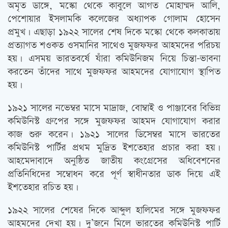
অমৃত ডাঙ্গে, মস্কো থেকে কাবুলে আগত মোহাম্মদ আলি,
পেশোয়ার ইসলামকি কলেজের অধ্যাপক গোলাম হোসেন
প্রমুখ। এছাড়া ১৯২২ সালের শেষ দিকে মস্কো থেকে কলকাতায়
প্রত্যাগত শওকত ওসমানির সাথেও মুজফফর আহমদের পরিচয়
হয়। এসময় ভারতবর্ষে যাঁরা কমিউনিজম নিয়ে চিন্তা-ভাবনা
করতেন তাঁদের সাথে মুজফফর আহমদের যোগাযোগ স্থাপিত
হয়।
১৯২১ সালের নভেম্বর মাসে মাদ্রাজ, বোম্বাই ও পাঞ্জাবের বিভিন্ন
কমিউনিস্ট গ্রুপের সঙ্গে মুজফফর আহমদ যোগাযোগ করার
কাজ শুরু করেন। ১৯২১ সালের ডিসেম্বর মাসে ভারতের
কমিউনিস্ট পার্টির প্রথম মুদ্রিত ইশতেহার প্রচার করা হয়।
আহমেদাবাদে অনুষ্ঠিত জাতীয় কংগ্রেসের অধিবেশনের
প্রতিনিধিদের সম্বোধন করে পূর্ণ স্বাধীনতার ডাক দিয়ে এই
ইশতেহার রচিত হয়।
১৯২২ সালের শেষের দিকে আব্দুল হালিমের সঙ্গে মুজফফর
আহমদের দেখা হয়। দু’জনে মিলে ভারতের কমিউনিস্ট পার্টি