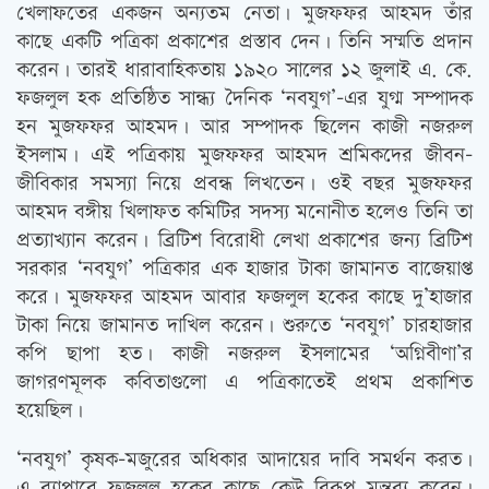
খেলাফতের একজন অন্যতম নেতা। মুজফফর আহমদ তাঁর
কাছে একটি পত্রিকা প্রকাশের প্রস্তাব দেন। তিনি সম্মতি প্রদান
করেন। তারই ধারাবাহিকতায় ১৯২০ সালের ১২ জুলাই এ. কে.
ফজলুল হক প্রতিষ্ঠিত সান্ধ্য দৈনিক ‘নবযুগ’-এর যুগ্ম সম্পাদক
হন মুজফফর আহমদ। আর সম্পাদক ছিলেন কাজী নজরুল
ইসলাম। এই পত্রিকায় মুজফফর আহমদ শ্রমিকদের জীবন-
জীবিকার সমস্যা নিয়ে প্রবন্ধ লিখতেন। ওই বছর মুজফফর
আহমদ বঙ্গীয় খিলাফত কমিটির সদস্য মনোনীত হলেও তিনি তা
প্রত্যাখ্যান করেন। ব্রিটিশ বিরোধী লেখা প্রকাশের জন্য ব্রিটিশ
সরকার ‘নবযুগ’ পত্রিকার এক হাজার টাকা জামানত বাজেয়াপ্ত
করে। মুজফফর আহমদ আবার ফজলুল হকের কাছে দু’হাজার
টাকা নিয়ে জামানত দাখিল করেন। শুরুতে ‘নবযুগ’ চারহাজার
কপি ছাপা হত। কাজী নজরুল ইসলামের ‘অগ্নিবীণা’র
জাগরণমূলক কবিতাগুলো এ পত্রিকাতেই প্রথম প্রকাশিত
হয়েছিল।
‘নবযুগ’ কৃষক-মজুরের অধিকার আদায়ের দাবি সমর্থন করত।
এ ব্যাপারে ফজলুল হকের কাছে কেউ বিরূপ মন্তব্য করেন।