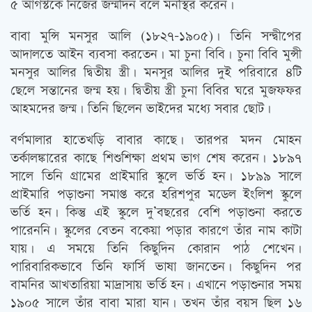
৫ আগস্টকে নিজের জন্মদিন বলে মনস্থির করেন।
বাবা মুন্সি মনসুর আলি (১৮২৭-১৯০৫)। তিনি সন্দ্বীপের
আদালতে আইন ব্যবসা করতেন। মা চুনা বিবি। চুনা বিবি মুন্সী
মনসুর আলির দ্বিতীয় স্ত্রী। মনসুর আলির দুই পরিবারে ৪টি
ছেলে সন্তানের জন্ম হয়। দ্বিতীয় স্ত্রী চুনা বিবির ঘরে মুজফফর
আহমদের জন্ম। তিনি ছিলেন ভাইদের মধ্যে সবার ছোট।
বর্ণমালার হাতেখড়ি বাবার কাছে। তারপর মদন মোহন
তর্কালঙ্কারের কাছে শিশুশিক্ষা প্রথম ভাগ শেষ করেন। ১৮৯৭
সালে তিনি গ্রামের প্রাইমারি স্কুলে ভর্তি হন। ১৮৯৯ সালে
প্রাইমারি পড়াশুনা সমাপ্ত করে হরিশপুর মডেল ইংলিশ স্কুলে
ভর্তি হন। কিন্তু এই স্কুলে দু’বছরের বেশি পড়াশুনা করতে
পারেননি। স্কুলের বেতন বকেয়া পড়ার কারণে তাঁর নাম কাটা
যায়। এ সময়ে তিনি কিছুদিন কোরান পাঠ শেখেন।
পারিবারিকভাবে তিনি ফার্সি ভাষা জানতেন। কিছুদিন পর
বামনির আখতারিয়া মাদ্রাসায় ভর্তি হন। এখানে পড়াশুনার সময়
১৯০৫ সালে তাঁর বাবা মারা যান। তখন তাঁর বয়স ছিল ১৬