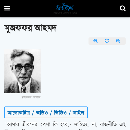
মুজফফর আহমদ
মুজফফর আহমদ
আলোকচিত্র / অডিও / ভিডিও / ফাইল
“আমার জীবনের পেশা কি হবে,- সাহিত্য, না, রাজনীতি এই