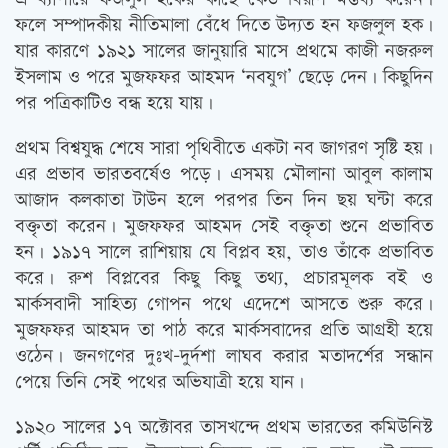
ফলে সম্পাদকীয় নীতিমালা বেঁধে দিতে উদ্যত হন ফজলুল হক।
যার কারণে ১৯২১ সালের জানুয়ারি মাসে প্রথমে কাজী নজরুল
ইসলাম ও পরে মুজফফর আহমদ ‘নবযুগ’ ছেড়ে দেন। কিছুদিন
পর পত্রিকাটিও বন্ধ হয়ে যায়।
প্রথম বিশ্বযুদ্ধ শেষে সারা পৃথিবীতে একটা নব জাগরণ সৃষ্টি হয়।
এর প্রভাব ভারতবর্ষেও পড়ে। এসময় মৌলানা আবুল কালাম
আজাদ কলকাতা টাউন হলে পরপর তিন দিন ছয় ঘন্টা করে
বক্তৃতা করেন। মুজফফর আহমদ সেই বক্তৃতা শুনে প্রভাবিত
হন। ১৯১৭ সালে রাশিয়ায় যে বিপ্লব হয়, তাও তাঁকে প্রভাবিত
করে। রুশ বিপ্লবের কিছু কিছু তথ্য, প্রচারমূলক বই ও
মার্কসবাদী সাহিত্য গোপন পথে এদেশে আসতে শুরু করে।
মুজফফর আহমদ তা পাঠ করে মার্কসবাদের প্রতি আগ্রহী হয়ে
ওঠেন। জনগণের দুঃখ-দুর্দশা লাঘব করার মতাদর্শের সন্ধান
পেয়ে তিনি সেই পথের অভিযাত্রী হয়ে যান।
১৯২০ সালের ১৭ অক্টোবর তাসখন্দে প্রথম ভারতের কমিউনিস্ট