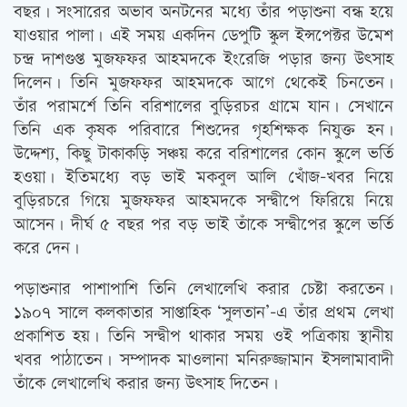
বছর। সংসারের অভাব অনটনের মধ্যে তাঁর পড়াশুনা বন্ধ হয়ে
যাওয়ার পালা। এই সময় একদিন ডেপুটি স্কুল ইন্সপেক্টর উমেশ
চন্দ্র দাশগুপ্ত মুজফফর আহমদকে ইংরেজি পড়ার জন্য উৎসাহ
দিলেন। তিনি মুজফফর আহমদকে আগে থেকেই চিনতেন।
তাঁর পরামর্শে তিনি বরিশালের বুড়িরচর গ্রামে যান। সেখানে
তিনি এক কৃষক পরিবারে শিশুদের গৃহশিক্ষক নিযুক্ত হন।
উদ্দেশ্য, কিছু টাকাকড়ি সঞ্চয় করে বরিশালের কোন স্কুলে ভর্তি
হওয়া। ইতিমধ্যে বড় ভাই মকবুল আলি খোঁজ-খবর নিয়ে
বুড়িরচরে গিয়ে মুজফফর আহমদকে সন্দ্বীপে ফিরিয়ে নিয়ে
আসেন। দীর্ঘ ৫ বছর পর বড় ভাই তাঁকে সন্দ্বীপের স্কুলে ভর্তি
করে দেন।
পড়াশুনার পাশাপাশি তিনি লেখালেখি করার চেষ্টা করতেন।
১৯০৭ সালে কলকাতার সাপ্তাহিক ‘সুলতান’-এ তাঁর প্রথম লেখা
প্রকাশিত হয়। তিনি সন্দ্বীপ থাকার সময় ওই পত্রিকায় স্থানীয়
খবর পাঠাতেন। সম্পাদক মাওলানা মনিরুজ্জামান ইসলামাবাদী
তাঁকে লেখালেখি করার জন্য উৎসাহ দিতেন।