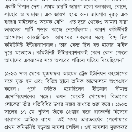
একটি বিশাল দেশ। প্রথম চারটি জায়গা হলো কলকাতা, বোম্বে,
লাহোর ও মাদ্রাজ। এক জায়গা হতে অন্য জায়গার দূরত্ব এক
হাজার মাইলেরও অনেক বেশি। এত দূরে থেকেও আমরা সারা
ভারতের পার্টি গড়ার কাজে নেমেছিলাম। কারণ কমিউনিস্ট
আন্দোলন আন্তর্জাতিক। আমাদের সকলের মধ্যে বিন্দু ছিল
কমিউনিস্ট ইন্টারন্যাশনাল। তার কেন্দ্র ছিল বহু হাজার মাইল
দূরে মস্কোতে। কমিউনিষ্ট ইন্টারন্যাশনালই কোন কোন ক্ষেত্রে
আমাদের একজনের সঙ্গে অপরের পরিচয় ঘটিয়ে দিয়েছিলেন”।
১৯২৩ সাল থেকে মুজফফর আহমদ ট্রেড ইউনিয়ন কংগ্রেসের
সঙ্গে যুক্ত হন এবং বিভিন্ন স্থানে শ্রমিক আন্দোলনে অংশগ্রহণ
করেন। পূর্বে জড়িত হয়েছিলেন ইন্ডিয়ান সীমান্ত
এসোসিয়েশনের সঙ্গে। তখন থেকেই গোয়েন্দা বিভাগের
লোকেরা তাঁর গতিবিধির উপর নজর রাখতে শুরু করে। ১৯২৩
সালের ১৭ মে পুলিশ তাঁকে গ্রেপ্তার করে রাজবন্দী হিসেবে
কারাগার আটকে রাখে। ওই সময় ভারতবর্ষের পেশোয়ারে
প্রথম কমিউনিস্ট ষড়যন্ত্র মামলা চলছিল। ওই মামলায় মুজফফর