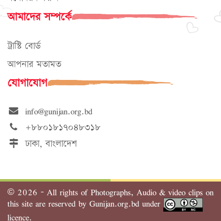
আমাদের সম্পর্কে
ট্রাস্টি বোর্ড
আপনার মতামত
যোগাযোগ
info@gunijan.org.bd
+৮৮০১৮১৭০৪৮৩১৮
ঢাকা, বাংলাদেশ
©
2026 - All rights of Photographs, Audio & video clips on
this site are reserved by Gunijan.org.bd under
licence.