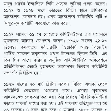
মজুর ধর্মঘট ইত্যাদিতে তিনি প্রত্যক্ষ ভূমিকা পালন করেন।
১৯২৭ ও ১৯২৮ সালে ভারতের বিভিন্ন স্থানে শ্রমিকদের
আন্দোলন জোরদার হয়। এসব আন্দোলনে কমিউনিস্ট পার্টি ও
‘মজুর-কৃষক পার্টি’ একযোগে কাজ করে।
১৯২৭ সালের ৩১ মে বোম্বেতে কমিউনিস্টদের এক সম্মেলনে
মুজফফর আহমদ যোগদান করেন। ১৯২৮ সালের ২২-২৩
ডিসেম্বর কলকাতায় সর্বভারতীয় ‘ওয়ার্কার্স অ্যান্ড পিজেন্টস
পার্টি’র সম্মেলন অনুষ্ঠানের প্রধান উদ্যোক্তা ছিলেন তিনি। এর
তিন দিন আগে ঝরিয়ায় অনুষ্ঠিত আইটিইউসি’র অধিবেশনে
প্রতিনিধিদের ভোটে মুজফফর আহমদসহ তিনজন কমিউনিস্ট
সভাপতি নির্বাচিত হন।
১৯২৯ সালের ২০ মার্চ ব্রিটিশ সরকার বিভিন্ন এলাকা থেকে
কমিউনিস্ট নেতাদের গ্রেফতার করে। এসময় মুজফফর
আহমদকেও গ্রেফতার করা হয়। তাঁর বিরুদ্ধে ‘মীরাট কমিউনিস্ট
ষড়যন্ত্র মামলা’ দায়ের করা হয়। এই মামলায় অভিযুক্ত করা হয়
৩১ জনকে। ৪ বছর ধরে চলে এ মামলা। ১৯৩৩ সালের ৯