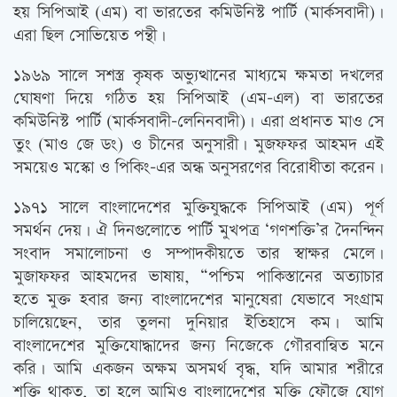
হয় সিপিআই (এম) বা ভারতের কমিউনিস্ট পার্টি (মার্কসবাদী)।
এরা ছিল সোভিয়েত পন্থী।
১৯৬৯ সালে সশস্ত্র কৃষক অভ্যুত্থানের মাধ্যমে ক্ষমতা দখলের
ঘোষণা দিয়ে গঠিত হয় সিপিআই (এম-এল) বা ভারতের
কমিউনিস্ট পার্টি (মার্কসবাদী-লেনিনবাদী)। এরা প্রধানত মাও সে
তুং (মাও জে ডং) ও চীনের অনুসারী। মুজফফর আহমদ এই
সময়েও মস্কো ও পিকিং-এর অন্ধ অনুসরণের বিরোধীতা করেন।
১৯৭১ সালে বাংলাদেশের মুক্তিযুদ্ধকে সিপিআই (এম) পূর্ণ
সমর্থন দেয়। ঐ দিনগুলোতে পার্টি মুখপত্র ‘গণশক্তি’র দৈনন্দিন
সংবাদ সমালোচনা ও সম্পাদকীয়তে তার স্বাক্ষর মেলে।
মুজাফফর আহমদের ভাষায়, “পশ্চিম পাকিস্তানের অত্যাচার
হতে মুক্ত হবার জন্য বাংলাদেশের মানুষেরা যেভাবে সংগ্রাম
চালিয়েছেন, তার তুলনা দুনিয়ার ইতিহাসে কম। আমি
বাংলাদেশের মুক্তিযোদ্ধাদের জন্য নিজেকে গৌরবান্বিত মনে
করি। আমি একজন অক্ষম অসমর্থ বৃদ্ধ, যদি আমার শরীরে
শক্তি থাকত, তা হলে আমিও বাংলাদেশের মুক্তি ফৌজে যোগ