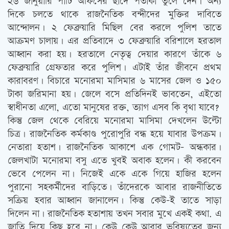
২৬ জানুয়ারি পার্টি অফিসের ছাদে পতাকা তুলে দেন। অন্য
দিকে চলতে থাকে রাজনৈতিক বন্দীদের মুক্তির দাবিতে
আন্দোলন। ২ ফেব্রুয়ারি মিছিল বের করলে পুলিশ তাতে
আক্রমণ চালায়। এর প্রতিবাদে ৩ ফেব্রুয়ারি বরিশালে হরতাল
আহ্বান করা হয়। হরতালে নেতৃত্ব দেয়ার কারণে তাঁকে ৬
ফেব্রুয়ারি গ্রেফতার করে পুলিশ। এটাই তাঁর জীবনে প্রথম
কারাবরণ। বিচারে মনোরমা মাসিমার ৬ মাসের জেল ও ১৫০
টাকা জরিমানা হয়। জেলে বসে প্রতিদিনই ভাবতেন, এইতো
স্বাধীনতা এলো, এতো মানুষের রক্ত, ত্যাগ এসব কি বৃথা যাবে?
কিন্তু জেল থেকে বেরিয়ে মনোরমা মাসিমা দেখলেন উল্টো
চিত্র। রাজনৈতিক কর্মকাণ্ড পুরোপুরি বন্ধ হয়ে যাবার উপক্রম।
নেতারা হতাশ। রাজনৈতিক আকাশে এক গোমট- অন্ধকার।
জেলখাটা মনোরমা বসু এতে খুবই অবাক হলেন। কী করবেন
ভেবে পেলেন না। নিজেই একে একে গিয়ে হাজির হলেন
পুরানো সহকর্মীদের বাড়িতে। তাঁদেরকে আবার রাজনীতিতে
সক্রিয় হবার আহ্বান জানালেন। কিন্তু কেউ-ই তাতে সাড়া
দিলেন না। রাজনৈতিক হতাশায় তখন সবার মুখে একই কথা. এ
জাতি দিয়ে কিছু হবে না। কেউ কেউ আবার ভবিষ্যতের জন্য