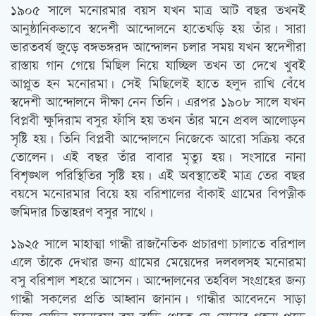
১৯০৫ সালে মনোরমার বয়স যখন মাত্র আট বছর তখনই
আনুষ্ঠানিকভাবে স্বদেশী আন্দোলনে হাতেখড়ি হয় তাঁর। সারা
ভারতবর্ষ জুড়ে বঙ্গভঙ্গরদ আন্দোলন চলার সময় যখন স্বদেশীরা
রাস্তায় গান গেয়ে মিছিল নিয়ে যাচ্ছিল তখন তা দেখে খুবই
আপ্লুত হন মনোরমা। সেই মিছিলেই হাতে হলুদ রাখি বেঁধে
স্বদেশী আন্দোলনে দীক্ষা নেন তিনি। এরপর ১৯০৮ সালে যখন
বিপ্লবী ক্ষুদিরাম বসুর ফাঁসি হয় তখন তাঁর মনে প্রবল আলোড়ন
সৃষ্টি হয়। তিনি বিপ্লবী আন্দোলনে নিজেকে আরো সক্রিয় করে
তোলেন। এই বছর তাঁর বাবার মৃত্যু হয়। সংসারে নানা
বিশৃঙ্খল পরিস্থিতির সৃষ্টি হয়। এই অবস্থাতেই মাত্র তের বছর
বয়সে মনোরমার বিয়ে হয় বরিশালের বাঁকাই গ্রামের বিপত্নীক
জমিদার চিন্তাহরণ বসুর সাথে।
১৯২৫ সালে মাহাত্মা গান্ধী রাজনৈতিক প্রচারণা চালাতে বরিশাল
এলে তাঁকে দেখার জন্য গ্রামের মেয়েদের দলবলসহ মনোরমা
বসু বরিশাল শহরে আসেন। আন্দোলনের তহবিল সংগ্রহের জন্য
গান্ধী সকলের প্রতি আহ্বান জানান। গান্ধীর আবেদনে সাড়া