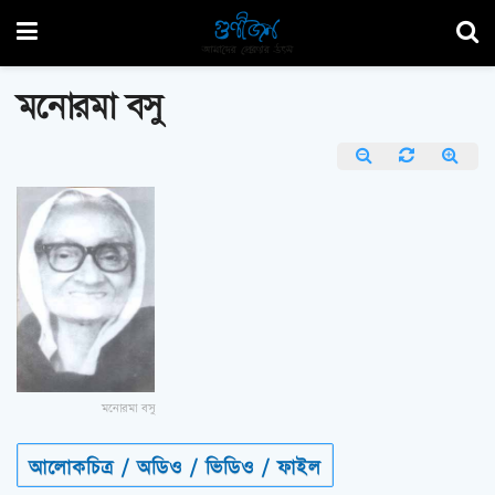
মনোরমা বসু
মনোরমা বসু
আলোকচিত্র / অডিও / ভিডিও / ফাইল