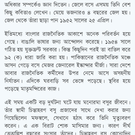
অধিকার সম্পর্কেও জ্ঞান দিতেন। জেলে বসে এসময় তিনি বেশ
কিছু কবিতাও লেখেন। মেয়ে ভজনারও ৪ বছরের জেল হয়।
জেল থেকে তাঁরা ছাড়া পান ১৯৫২ সালের ২৫ এপ্রিল।
ইতিমধ্যে বাংলার রাজনৈতিক আকাশে অনেক পরিবর্তন হয়ে
গেছে। বাঙালি ভাষার জন্য আন্দোলন করেছে। ১৯৫৪ সালে
গঠিত হয় যুক্তফ্রন্ট সরকার। কিন্তু কিছুদিন পরই তা বাতিল করে
৯২ (ক) ধারা জারি করা হয়। পাকিস্তানের রাজনৈতিক মঞ্চে
আসন গেড়ে বসে মেজর জেনারেল ইস্কান্দার মীর্জা। সারা দেশে
আবার রাজনৈতিক কর্মীদের উপর নেমে আসে অসহনীয়
নির্যাতন। এদিকে ঘরবাড়ি সব ভেঙ্গে পড়েছে। স্থবির হয়ে
পড়েছে মাতৃমন্দিরের কাজ।
এই সময় একটি বড় দুর্ঘটনা ঘটে যায় মনোরমা বসুর জীবনে।
তাঁর স্বামী চিন্তাহরণ বসু প্রজাদের সাথে দেখা করার জন্য
গিয়েছিলেন মফস্বলে, সেখানে হঠাৎ করে তিনি মৃত্যুবরণ
করেন। এ এক বিরাট শোক মাসিমার জন্য। কারণ দীর্ঘ
তেতাল্লিশ বছরের সংসার তাঁদের। চিন্তাহরণ বসু কোনোদিন