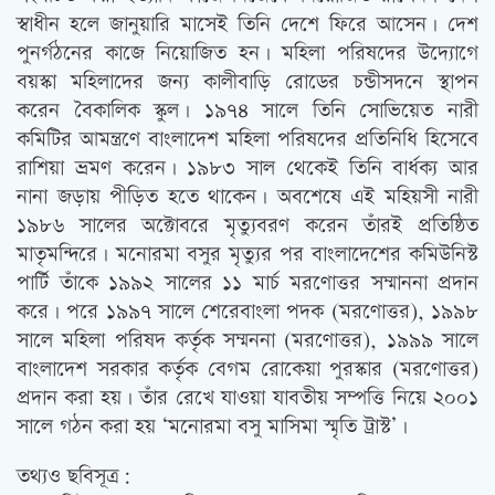
স্বাধীন হলে জানুয়ারি মাসেই তিনি দেশে ফিরে আসেন। দেশ
পুনর্গঠনের কাজে নিয়োজিত হন। মহিলা পরিষদের উদ্যোগে
বয়স্কা মহিলাদের জন্য কালীবাড়ি রোডের চন্ডীসদনে স্থাপন
করেন বৈকালিক স্কুল। ১৯৭৪ সালে তিনি সোভিয়েত নারী
কমিটির আমন্ত্রণে বাংলাদেশ মহিলা পরিষদের প্রতিনিধি হিসেবে
রাশিয়া ভ্রমণ করেন। ১৯৮৩ সাল থেকেই তিনি বার্ধক্য আর
নানা জড়ায় পীড়িত হতে থাকেন। অবশেষে এই মহিয়সী নারী
১৯৮৬ সালের অক্টোবরে মৃত্যুবরণ করেন তাঁরই প্রতিষ্ঠিত
মাতৃমন্দিরে। মনোরমা বসুর মৃত্যুর পর বাংলাদেশের কমিউনিস্ট
পার্টি তাঁকে ১৯৯২ সালের ১১ মার্চ মরণোত্তর সম্মাননা প্রদান
করে। পরে ১৯৯৭ সালে শেরেবাংলা পদক (মরণোত্তর), ১৯৯৮
সালে মহিলা পরিষদ কর্তৃক সম্মননা (মরণোত্তর), ১৯৯৯ সালে
বাংলাদেশ সরকার কর্তৃক বেগম রোকেয়া পুরস্কার (মরণোত্তর)
প্রদান করা হয়। তাঁর রেখে যাওয়া যাবতীয় সম্পত্তি নিয়ে ২০০১
সালে গঠন করা হয় ‘মনোরমা বসু মাসিমা স্মৃতি ট্রাস্ট’।
তথ্যও ছবিসূত্র: