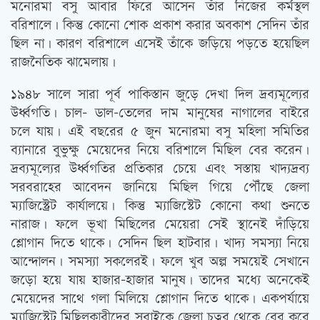
মনোরমা বসু আবার ফিরে আসেন তাঁর নিজের কর্মস্থল
বরিশালে। কিন্তু কোনো শোক প্রকাশ করার অবকাশ সেদিন তাঁর
ছিল না। কারণ বরিশালে এসেই তাঁকে জড়িয়ে পড়তে হয়েছিল
রাজনৈতিক ঝামেলায়।
১৯৪৮ সালে সারা পূর্ব পাকিস্তান জুড়ে দেখা দিল দ্রব্যমূল্যের
উর্ধ্বগতি। চাল- ডাল-তেলের দাম মানুষের নাগালের বাইরে
চলে যায়। এই বছরের ৫ জুন মনোরমা বসু মহিলা সমিতির
ব্যানারে বুভুক্ষু মেয়েদের নিয়ে বরিশালে মিছিল বের করেন।
দ্রব্যমূল্যের উর্ধ্বগতির প্রতিকার চেয়ে এবং সস্তায় খাদ্যদ্রব্য
সরবরাহের আবেদন জানিয়ে মিছিল গিয়ে পৌঁছে জেলা
ম্যাজিস্ট্রেট কার্যালয়ে। কিন্তু ম্যাজিস্টেট কোনো কথা শুনতে
নারাজ। ফলে ভূখা মিছিলের মেয়েরা সেই স্থানেই দাঁড়িয়ে
শ্লোগান দিতে থাকে। সেদিন ছিল হাটবার। খাদ্য সমস্যা নিয়ে
আন্দোলন। সমস্যা সকলেরই। ফলে খুব অল্প সময়েই সেখানে
জড়ো হয়ে যায় হাজার-হাজার মানুষ। তাদের মধ্যে অনেকেই
মেয়েদের সাথে গলা মিলিয়ে শ্লোগান দিতে থাকে। একপর্যায়ে
ম্যাজিস্টেট মিছিলকারীদের সবাইকে জেলা চত্বর থেকে বের করে