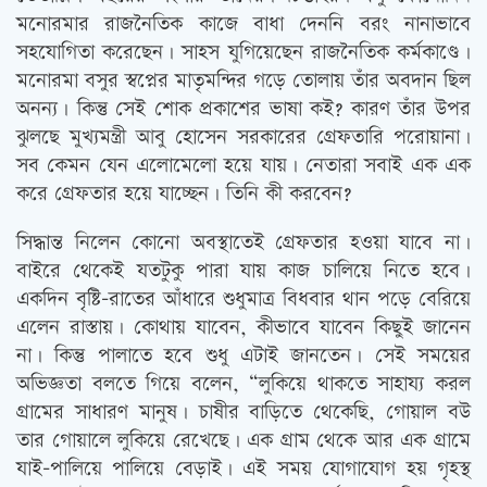
মনোরমার রাজনৈতিক কাজে বাধা দেননি বরং নানাভাবে
সহযোগিতা করেছেন। সাহস যুগিয়েছেন রাজনৈতিক কর্মকাণ্ডে।
মনোরমা বসুর স্বপ্নের মাতৃমন্দির গড়ে তোলায় তাঁর অবদান ছিল
অনন্য। কিন্তু সেই শোক প্রকাশের ভাষা কই? কারণ তাঁর উপর
ঝুলছে মুখ্যমন্ত্রী আবু হোসেন সরকারের গ্রেফতারি পরোয়ানা।
সব কেমন যেন এলোমেলো হয়ে যায়। নেতারা সবাই এক এক
করে গ্রেফতার হয়ে যাচ্ছেন। তিনি কী করবেন?
সিদ্ধান্ত নিলেন কোনো অবস্থাতেই গ্রেফতার হওয়া যাবে না।
বাইরে থেকেই যতটুকু পারা যায় কাজ চালিয়ে নিতে হবে।
একদিন বৃষ্টি-রাতের আঁধারে শুধুমাত্র বিধবার থান পড়ে বেরিয়ে
এলেন রাস্তায়। কোথায় যাবেন, কীভাবে যাবেন কিছুই জানেন
না। কিন্তু পালাতে হবে শুধু এটাই জানতেন। সেই সময়ের
অভিজ্ঞতা বলতে গিয়ে বলেন, “লুকিয়ে থাকতে সাহায্য করল
গ্রামের সাধারণ মানুষ। চাষীর বাড়িতে থেকেছি, গোয়াল বউ
তার গোয়ালে লুকিয়ে রেখেছে। এক গ্রাম থেকে আর এক গ্রামে
যাই-পালিয়ে পালিয়ে বেড়াই। এই সময় যোগাযোগ হয় গৃহস্থ