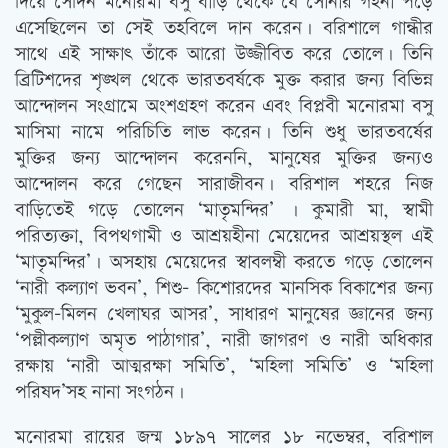
দিয়ে সেদিন মনোরমা বসু বাড়ি থেকে যে সোনার গহনা পড়ে
এসেছিলেন তা সেই তহবিলে দান করেন। বরিশালে গান্ধীর
সাথে এই সাক্ষাৎ তাঁকে আরো উজ্জীবিত করে তোলে। তিনি
ব্রিটিশদের শৃঙ্খল থেকে ভারতবর্ষকে মুক্ত করার জন্য বিভিন্ন
আন্দোলন সংগ্রামে অংশগ্রহণ করেন এবং বিপ্লবী মনোরমা বসু
মাসিমা নামে পরিচিতি লাভ করেন। তিনি শুধু ভারতবর্ষের
মুক্তির জন্য আন্দোলন করেননি, মানুষের মুক্তির জন্যও
আন্দোলন করে গেছেন সারাজীবন। বরিশাল শহরে নিজ
বাড়িতেই গড়ে তোলেন ‘মাতৃমন্দির’ । কুমারী মা, স্বামী
পরিত্যক্তা, বিপথগামী ও আশ্রয়হীনা মেয়েদের আশ্রয়স্থল এই
‘মাতৃমন্দির’। অসহায় মেয়েদের স্বাবলম্বী করতে গড়ে তোলেন
‘নারী কল্যাণ ভবন’, শিশু- কিশোরদের মানসিক বিকাশের জন্য
‘মুকুল-মিলন খেলাঘর আসর’, সাধারণ মানুষের জ্ঞানের জন্য
‘পল্লীকল্যাণ অমৃত পাঠাগার’, নারী জাগরণ ও নারী অধিকার
রক্ষায় ‘নারী আত্মরক্ষা সমিতি’, ‘মহিলা সমিতি’ ও ‘মহিলা
পরিষদ’সহ নানা সংগঠন।
মনোরমা রায়ের জন্ম ১৮৯৭ সালের ১৮ নভেম্বর, বরিশাল