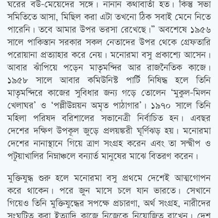
ঘরের বউ-মেয়েদের সঙ্গে। নানান কথাবার্তা হত। কিন্তু সভা
সমিতিতে আসা, মিছিল করা এটা তখনো ঠিক সবাই মেনে নিতে
পারেনি। তবে আমার উপর ভরসা রেখেছে।” অবশেষে ১৯৫৬
সালে পাকিস্তান সরকার সকল নেতাদের উপর থেকে গ্রেফতারি
পরোয়ানা প্রত্যাহার করে নেয়। মনোরমা বসু প্রকাশ্যে আসেন।
আবার ঝাঁপিয়ে পড়েন মাতৃমন্দির আর রাজনৈতিক কাজে।
১৯৫৮ সালে আবার কমিউনিস্ট পার্টি নিষিদ্ধ হলে তিনি
মাতৃমন্দিরে কাজের সুবিধার জন্য গড়ে তোলেন ‘মুকুল-মিলন
খেলাঘর’ ও ‘পল্লীউন্নয়ন অমৃত পাঠাগার’। ১৯৭০ সালে তিনি
মহিলা পরিষদ বরিশালের সভানেত্রী নির্বাচিত হন। এবছর
দেশের দক্ষিণ উপকূল জুড়ে প্রলয়ঙ্করী ঘূর্ণিঝড় হয়। মনোরমা
দেশের নানাস্থানে গিয়ে ত্রাণ সংগ্রহ করেন এবং তা সন্দ্বীপ ও
পটুয়াখালির নিম্নাঞ্চলে বন্যার্ত মানুষের মাঝে বিতরণ করেন।
মুক্তিযুদ্ধ শুরু হলে মনোরমা বসু প্রথমে দেশেই আত্মগোপন
করে থাকেন। পরে জুন মাসে চলে যান ভারতে। সেখানে
গিয়েও তিনি মুক্তিযুদ্ধের সপক্ষে প্রচারণা, অর্থ সংগ্রহ, নারীদের
সংঘটিত করা ইত্যাদি কাজে নিজেকে নিয়োজিত রাখেন। দেশ