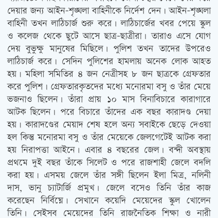
দেয়ার জন্য আইন-শৃঙ্ঘলা বাহিনীকে নির্দেশ দেন। আইন-শৃঙ্ঘলা
বাহিনী তখন লাঠিচার্জ শুরু করে। লাঠিচার্জের খবর পেয়ে স্কুল
ও কলেজ থেকে ছুটে আসে ছাত্র-ছাত্রীরা। তারাও এসে যোগ
দেয় বুভুক্ষু মানুষের মিছিলে। পুলিশ তখন তাদের উপরেও
লাঠিচার্জ করে। সেদিন পুলিশের হামলায় অনেক লোক আহত
হয়। মহিলা সমিতির ৪ জন নেত্রীসহ ৮ জন ছাত্রকে গ্রেফতার
করে পুলিশ। গ্রেফতারকৃতদের মধ্যে মনোরমা বসু ও তাঁর মেয়ে
ভজনাও ছিলেন। তাঁরা প্রায় ১০ মাস বিনাবিচারে কারাগারে
আটক ছিলেন। পরে বিচারে তাঁদের এক বছর কারাদণ্ড দেয়া
হয়। কারাদণ্ডের মেয়াদ শেষ হলে অন্য সবাইকে ছেড়ে দেওয়া
হল কিন্তু মনোরমা বসু ও তাঁর মেয়েকে জেলগেটেই আটক করা
হয় নিরাপত্তা আইনে। এবার ৪ বছরের জেল। বন্দী অবস্থায়
প্রথমে দুই বছর তাঁকে সিলেট ও পরে রাজশাহী জেলে বদলি
করা হয়। এসময় জেলে তাঁর সঙ্গী ছিলেন ইলা মিত্র, নলিনী
দাস, ভানু চ্যাটার্জি প্রমুখ। জেলে বসেও তিনি তাঁর কাজ
করেছেন নির্বিঘ্নে। সেখানে কয়েদি মেয়েদের স্কুল খোলেন
তিনি। সেইসব মেয়েদের তিনি রাজনৈতিক শিক্ষা ও নারী