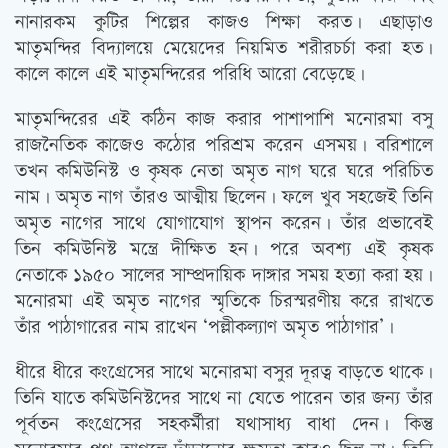
নানারকম কুটির শিল্পের কাজও শিক্ষা করত। এছাড়াও
মাতৃমন্দির বিদ্যালয়ে মেয়েদের নিয়মিত শরীরচর্চা করা হত।
কালে কালে এই মাতৃমন্দিরের পরিধি আরো বেড়েছে।
মাতৃমন্দিরের এই কঠিন কাজ করার পাশাপাশি মনোরমা বসু
রাজনৈতিক কাজেও কঠোর পরিশ্রম করেন এসময়। বরিশালে
তখন কমিউনিস্ট ও কৃষক নেতা অমৃত নাগ ঘরে ঘরে পরিচিত
নাম। অমৃত নাগ তাঁরও আত্মীয় ছিলেন। ফলে খুব সহজেই তিনি
অমৃত নাগের সাথে যোগাযোগ স্থাপন করেন। তাঁর প্রভাবেই
তিন কমিউনিস্ট মন্ত্রে দীক্ষিত হন। পরে অবশ্য এই কৃষক
নেতাকে ১৯৫০ সালের সাম্প্রদায়িক দাঙ্গার সময় হত্যা করা হয়।
মনোরমা এই অমৃত নাগের স্মৃতিকে চিরস্মরণীয় করে রাখতে
তাঁর পাঠাগারের নাম রাখেন ‘পল্লীকল্যাণ অমৃত পাঠাগার’।
ধীরে ধীরে কংগ্রেসের সাথে মনোরমা বসুর দূরত্ব বাড়তে থাকে।
তিনি যাতে কমিউনিস্টদের সাথে না যেতে পারেন তার জন্য তাঁর
পূর্বতন কংগ্রেসের সহকর্মীরা যথাসাধ্য বাধা দেন। কিন্তু