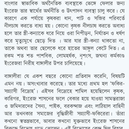
বাংলার স্বাভাবিক অর্থনৈতিক ব্যবস্থাকে ভেঙ্গে ফেলার জন্য
ইংরেজ তার স্বার্থের অর্থনীতি ও উৎপাদন ব্যবস্থা চালু করে। যে
কারণে এক পর্যায়ে কৃষকরা ধান, পাট ও সব্জির পরিবর্তে
নীলচাষ করতে বাধ্য হয়। কোনো কৃষক নীলচাষ করতে অবাধ্য
হলে তার স্ত্রী-কন্যাকে ধরে নিয়ে ওরা নিপীড়ন, নির্যাতন ও ধর্ষণ
করে মৃত্যুমুখে ছেড়ে দিত । আর যার স্ত্রী-কন্যা থাকতো না,
তাকে অথবা তার ছেলেকে ধরে হাতের আঙ্গুল কেটে দিত। এ
রকম শত শত পাশবিক, লোমহর্ষক, নৃশংস, জঘন্য কর্মকাণ্ড
ইংরেজরা নিরীহ বাঙ্গালীর উপর চালিয়েছে।
বাঙ্গালীরা যে একশ বছরে কোনো প্রতিবাদ করেনি, বিষয়টি
এমন নয়। অসংখ্যবার করেছে। তার মধ্যে প্রথম হল ‘ফকির-
সন্ন্যাসী বিদ্রোহ’। এইসব বিদ্রোহে শামিল হয়েছিলেন কৃষক,
কারিগর, ইংরেজ শাসনের ফলে বেকার হয়ে যাওয়া সামন্তরাজা
ও জমিদারদের সৈন্য, পাইক, বরকন্দাজ এবং লাঠিয়াল বাহিনী
আর তখনকার সমাজের বুদ্ধিজীবী সন্ন্যাসী-ফকিরেরা। তাঁরা
কখনো স্বতন্ত্রভাবে, আবার কখনো যুক্তভাবে ইংরেজ শাসনের
বিরুদ্ধে বিদ্রোহ গড়ে তোলেন। এই বিদ্রোহের কেন্দ্র ছিল বিহার,