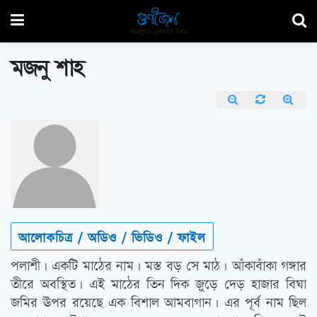
মজনু শাহ
আলোকচিত্র / অডিও / ভিডিও / ফাইল
পলাশী। একটি মাঠের নাম। মস্ত বড় সে মাঠ। আঁকাবাঁকা গঙ্গার
তীরে অবস্থিত। এই মাঠের তিন দিক জ়ুড়ে দেড় হাজার বিঘা
জমির ঊপর রয়েছে এক বিশাল আমবাগান। এর পূর্ব নাম ছিল