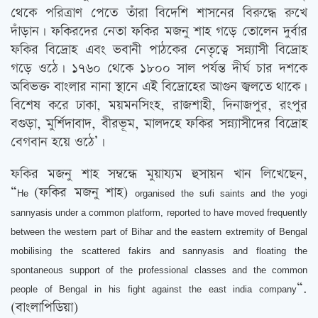
থেকে পরিত্রাণ পেতে তাঁরা বিদেশি শাসনের বিরুদ্ধে রুখে
দাঁড়ান। ফকিরদের নেতা ফকির মজনু শাহ গড়ে তোলেন দুর্বার
ফকির বিদ্রোহ এবং ভবানী পাঠকের নেতৃত্বে সন্ন্যাসী বিদ্রোহ
গড়ে ওঠে। ১৭৬০ থেকে ১৮০০ সাল পর্যন্ত দীর্ঘ চার দশকে
অবিভক্ত বাংলার নানা স্থানে এই বিদ্রোহের আগুন জ্বলতে থাকে।
বিশেষ করে ঢাকা, ময়মনসিংহ, রাজশাহী, দিনাজপুর, রংপুর
বগুড়া, মুর্শিদাবাদ, বীরভূম, মালদহে ফকির সন্ন্যাসীদের বিদ্রোহ
বেগবান হয়ে ওঠে’।
ফকির মজনু শাহ সম্বন্ধে মুয়ায্যম হুসায়ন খান লিখেছেন,
“
(ফকির মজনু শাহ)
He
organised the sufi saints and the yogi
sannyasis under a common platform, reported to have moved frequently
between the western part of Bihar and the eastern extremity of Bengal
mobilising the scattered fakirs and sannyasis and floating the
spontaneous support of the professional classes and the common
“.
people of Bengal in his fight against the east india company
(বাংলাপিডিয়া)