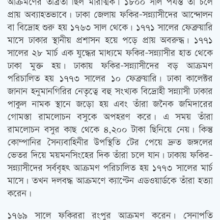
আক্রমণের তীব্রতা ছিল মারাত্মক। ১৮০০ সাল পর্যন্ত তা চলে
প্রায় অব্যাহতভাবে। ঢাকা জেলায় ফকির-সন্ন্যাসীদের আন্দোলন
বা বিদ্রোহ শুরু হয় ১৭৬৩ সাল থেকে। ১৭৭১ সালের ফেব্রুয়ারি
মাসে ঢাকার স্থানীয় প্রশাসন হয়ে পড়ে প্রায় অবরুদ্ধ। ১৭৭১
সালের ২৮ মার্চ এক যুদ্ধের মাধ্যমে ফকির-সন্ন্যাসীর হাত থেকে
ঢাকা মুক্ত হয়। ঢাকায় ফকির-সন্ন্যাসীদের বড় আক্রমণ
পরিচালিত হয় ১৭৭৩ সালের ১০ ফেব্রুয়ারি। ঢাকা কালেক্টর
জানান হনুমানগিরির নেতৃত্বে বহু সংখ্যক বিদ্রোহী সন্ন্যাসী ঢাকার
পাকুল নামক স্থানে জড়ো হয় এবং তাঁরা জনৈক জমিদারের
গোমস্তা রামলোচন বসুকে অপহরণ করে। এ সময় তাঁরা
রামলোচন বসুর কাছ থেকে ৪,২০০ টাকা ছিনিয়ে নেয়। কিন্তু
কোম্পানির সৈন্যবাহিনীর উপস্থিতি টের পেয়ে দ্রুত জঙ্গলের
ভেতর দিয়ে ময়মনসিংহের দিক তাঁরা চলে যান। ঢাকায় ফকির-
সন্ন্যাসীদের সর্ববৃহৎ আক্রমণ পরিচালিত হয় ১৭৭৩ সালের মার্চ
মাসে। তখন দলবদ্ধ আক্রমণে ক্যাপ্টেন এডওয়ার্ডকে তাঁরা হত্যা
করেন।
১৭৬৯ সালে ফকিররা রংপুর আক্রমণ করেন। সেনাপতি