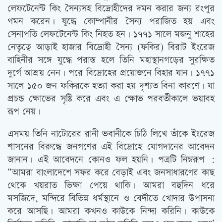
লেফটেনেন্ট কিং সৈন্যসহ বিদ্রোহীদের দমন করার জন্য রংপুর
গমন করেন। যুদ্ধে কোম্পানীর সৈন্য পরাজিত হয় এবং
সেনাপতি লেফটেনেন্ট কিং নিহত হন। ১৭৭১ সালে মজনু শাহের
নেতৃত্বে আড়াই হাজার বিদ্রোহী সৈন্য (ফকির) বিরাট ইংরেজ
বাহিনীর সঙ্গে যুদ্ধে পরাস্ত হলে তিনি মহাস্থানগড়ের সুরক্ষিত
দুর্গে আশ্রয় নেন। পরে বিদ্রোহের প্রয়োজনে বিহার যান। ১৭৭১
সালে ১৫০ জন ফকিরকে হত্যা করা হয় দৃশ্যত বিনা কারণে। যা
প্রচন্ড ক্ষোভের সৃষ্টি করে এবং এ ক্ষোভ পরবর্তীকালে ভয়াবহ
রূপ নেয়।
এসময় তিনি নাটোরের রানী ভবানীকে চিঠি লিখে তাঁকে ইংরেজ
শাসনের বিরুদ্ধে জনগণের এই বিদ্রোহে যোগদানের আবেদন
জানান। এই আবেদনে কোনও ফল হয়নি। পত্রটি নিম্নরূপ :
“আমরা বাংলাদেশে সফর করে বেড়াই এবং জনসাধারণের কাছ
থেকে খয়রাত ভিক্ষা পেয়ে থাকি। আমরা বহুদিন ধরে
মসজিদে, মন্দিরে বিভিন্ন ধর্মস্থানে ও বেদীতে খোদার উপাসনা
করে আসছি। আমরা কখনও কাউকে নিন্দা করিনি। কাউকে