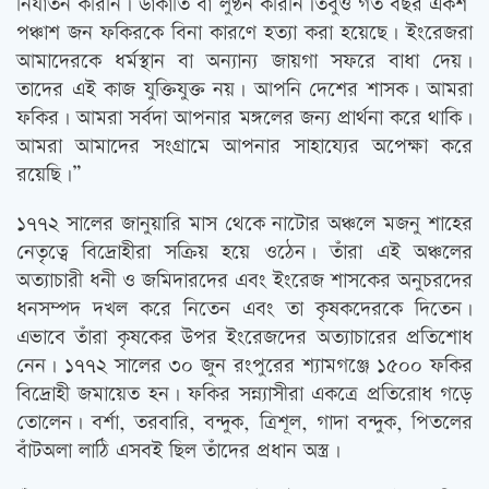
নির্যাতন করিনি। ডাকাতি বা লুণ্ঠন করিনি।তবুও গত বছর একশ’
পঞ্চাশ জন ফকিরকে বিনা কারণে হত্যা করা হয়েছে। ইংরেজরা
আমাদেরকে ধর্মস্থান বা অন্যান্য জায়গা সফরে বাধা দেয়।
তাদের এই কাজ যুক্তিযুক্ত নয়। আপনি দেশের শাসক। আমরা
ফকির। আমরা সর্বদা আপনার মঙ্গলের জন্য প্রার্থনা করে থাকি।
আমরা আমাদের সংগ্রামে আপনার সাহায্যের অপেক্ষা করে
রয়েছি।”
১৭৭২ সালের জানুয়ারি মাস থেকে নাটোর অঞ্চলে মজনু শাহের
নেতৃত্বে বিদ্রোহীরা সক্রিয় হয়ে ওঠেন। তাঁরা এই অঞ্চলের
অত্যাচারী ধনী ও জমিদারদের এবং ইংরেজ শাসকের অনুচরদের
ধনসম্পদ দখল করে নিতেন এবং তা কৃষকদেরকে দিতেন।
এভাবে তাঁরা কৃষকের উপর ইংরেজদের অত্যাচারের প্রতিশোধ
নেন। ১৭৭২ সালের ৩০ জুন রংপুরের শ্যামগঞ্জে ১৫০০ ফকির
বিদ্রোহী জমায়েত হন। ফকির সন্ন্যাসীরা একত্রে প্রতিরোধ গড়ে
তোলেন। বর্শা, তরবারি, বন্দুক, ত্রিশূল, গাদা বন্দুক, পিতলের
বাঁটঅলা লাঠি এসবই ছিল তাঁদের প্রধান অস্ত্র।