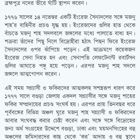
ব্রহ্মপুত্র নদের তীরে ঘাঁটি স্থাপন করেন।
১৭৭৬ সালের ১৪ নভেম্বর একটি ইংরেজ সৈন্যদলের সঙ্গে মজনু
শাহ’র বাহিনীর প্রচণ্ড যুদ্ধ হয়। ইংরেজদের গুলির হাত থেকে
বাঁচতে মজনু শাহ সদলবলে জঙ্গলের মধ্যে পালাতে বাধ্য হন।
শত্রুরা তাঁদের পিছু নিলে বিদ্রোহীরা হঠাৎ পিছন ফিরে ইংরেজ
সৈন্যদলের ওপর ঝাঁপিয়ে পড়েন। এই আক্রমণে কয়েকজন
ইংরেজ সেনা নিহত হন এবং সেনাপতি লেফটেনান্ট রবার্টসন
গুলির আঘাতে পঙ্গু হয়ে পড়েন। এরপর মজনু শাহ সদলে
জঙ্গলে আত্মগোপন করেন।
এই সময় সন্ন্যাসী ও ফকিরদের আত্মকলহ সশস্ত্ররূপ ধারণ করে
১৭৭৭ সালে বগুড়া জেলায় একদল সন্ন্যাসীর সঙ্গে মজনু শাহের
ফকির সম্প্রদায়ের প্রচণ্ড সংঘর্ষ হয়। এরপর প্রায় তিনবছর ধরে
পূর্ববঙ্গের বিভিন্ন অঞ্চল ঘুরে মজনু শাহ সন্ন্যাসী ও ফকিরদের
আবার সংঘবদ্ধ করার চেষ্টা করেন এবং সঙ্গে সঙ্গে বিদ্রোহের
জন্য অর্থ সংগ্রহের উদ্দেশে বগুড়া, ঢাকা এবং ময়মনসিংহের বহু
অঞ্চলের জমিদারদের কাছ থেকে ‘কর’ আদায় ও বহু স্থানে