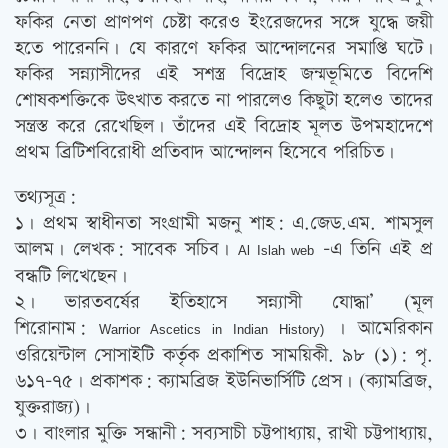
ফকির নেতা প্রাণপণ চেষ্টা করেও ইংরেজদের সঙ্গে যুদ্ধে জয়ী
হতে পারেননি। যে কারণে ফকির আন্দোলনের সমাপ্তি ঘটে।
ফকির সন্ন্যাসীদের এই সশস্ত্র বিদ্রোহ জন্মভূমিতে বিদেশি
শোষকশক্তিকে উৎখাত করতে না পারলেও কিছুটা হলেও তাদের
সন্ত্রস্ত করে রেখেছিল। তাঁদের এই বিদ্রোহ মূলত উপমহাদেশে
প্রথম ব্রিটিশবিরোধী প্রতিবাদ আন্দোলন হিসেবে পরিচিত।
তথ্যসূত্র:
১। প্রথম স্বাধীনতা সংগ্রামী মজনু শাহ: এ.জেড.এম. শামসুল
আলম। লেখক: সাবেক সচিব।
-এ তিনি এই প্র
Al Islah web
বন্ধটি লিখেছেন।
২। ভারতবর্ষের ইতিহাসে সন্ন্যাসী যোদ্ধা’ (মূল
শিরোনাম:
। আমেরিকান
Warrior Ascetics in Indian History)
ওরিয়েন্টাল সোসাইটি কর্তৃক প্রকাশিত সাময়িকী. ৯৮ (১): পৃ.
৬১৭-৭৫। প্রকাশক: ক্যামব্রিজ ইউনিভার্সিটি প্রেস। (ক্যামব্রিজ,
যুক্তরাজ্য)।
৩। বাংলার মুক্তি সন্ধানী: সব্যসাচী চট্টপাধ্যায়, রাখী চট্টপাধ্যায়,