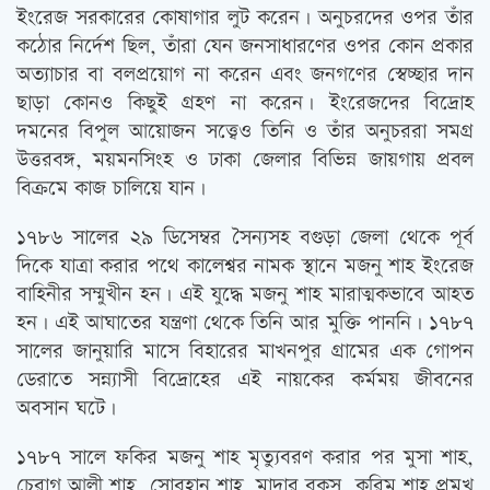
ইংরেজ সরকারের কোষাগার লুট করেন। অনুচরদের ওপর তাঁর
কঠোর নির্দেশ ছিল, তাঁরা যেন জনসাধারণের ওপর কোন প্রকার
অত্যাচার বা বলপ্রয়োগ না করেন এবং জনগণের স্বেচ্ছার দান
ছাড়া কোনও কিছুই গ্রহণ না করেন। ইংরেজদের বিদ্রোহ
দমনের বিপুল আয়োজন সত্ত্বেও তিনি ও তাঁর অনুচররা সমগ্র
উত্তরবঙ্গ, ময়মনসিংহ ও ঢাকা জেলার বিভিন্ন জায়গায় প্রবল
বিক্রমে কাজ চালিয়ে যান।
১৭৮৬ সালের ২৯ ডিসেম্বর সৈন্যসহ বগুড়া জেলা থেকে পূর্ব
দিকে যাত্রা করার পথে কালেশ্বর নামক স্থানে মজনু শাহ ইংরেজ
বাহিনীর সম্মুখীন হন। এই যুদ্ধে মজনু শাহ মারাত্মকভাবে আহত
হন। এই আঘাতের যন্ত্রণা থেকে তিনি আর মুক্তি পাননি। ১৭৮৭
সালের জানুয়ারি মাসে বিহারের মাখনপুর গ্রামের এক গোপন
ডেরাতে সন্ন্যাসী বিদ্রোহের এই নায়কের কর্মময় জীবনের
অবসান ঘটে।
১৭৮৭ সালে ফকির মজনু শাহ মৃত্যুবরণ করার পর মুসা শাহ,
চেরাগ আলী শাহ, সোবহান শাহ, মাদার বকস, করিম শাহ প্রমুখ