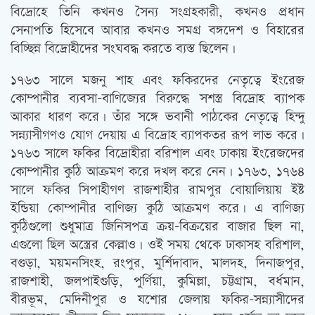
বিদ্রোহে তিনি কখনও সৈন্য সংগ্রহকারী, কখনও প্রধান
সেনাপতি হিসেবে আবার কখনও সমগ্র বঙ্গদেশ ও বিহারের
বিচ্ছিন্ন বিদ্রোহীদের সংঘবদ্ধ করতে ব্যস্ত ছিলেন।
১৭৬৩ সালে মজনু শাহ এবং ফকিরদের নেতৃত্বে ইংরেজ
কোম্পানীর ব্যবসা-বাণিজ্যের বিরুদ্ধে সশস্ত্র বিদ্রোহ ব্যাপক
আকার ধারণ করে। তাঁর সঙ্গে ভবানী পাঠকের নেতৃত্বে হিন্দু
সন্ন্যাসীগণও যোগ দেয়ায় এ বিদ্রোহ ব্যাপকতর রূপ লাভ করে।
১৭৬৩ সালে ফকির বিদ্রোহীরা বরিশাল এবং ঢাকায় ইংরেজদের
কোম্পানীর কুঠি আক্রমণ করে দখল করে নেন। ১৭৬৩, ১৭৬৪
সালে ফকির সিপাহীগণ রাজশাহীর রামপুর বোয়ালিয়ায় ইষ্ট
ইন্ডিয়া কোম্পানীর বাণিজ্য কুঠি আক্রমণ করে। এ বাণিজ্য
কুঠিগুলো শুধুমাত্র জিনিসপত্র ক্রয়-বিক্রয়ের বাজার ছিল না,
এগুলো ছিল অস্ত্রের কেল্লাও। ওই সময় থেকে ঢাকাসহ বরিশাল,
বগুড়া, ময়মনসিংহ, রংপুর, মুর্শিদাবাদ, মালদহ, দিনাজপুর,
রাজশাহী, জলপাইগুড়ি, পুর্ণিয়া, কুমিল্লা, চট্টগ্রাম, বর্ধমান,
বীরভূম, মেদিনীপুর ও যশোর জেলায় ফকির-সন্ন্যাসীদের