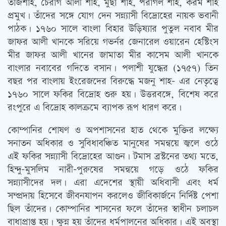
তাজশাহ, চেরাগ আলী শাহ, মুছা শাহ, পরাগল শাহ, করম শাহ
প্রমুখ। তাঁদের সঙ্গে যোগ দেন সন্ন্যাসী বিদ্রোহের নায়ক ভবানী
পাঠক। ১৭৬০ সালে বাংলা বিহার উড়িষ্যার পুতুল নবাব মীর
জাফর আলী খানকে সরিয়ে গভর্নর জেনারেল ওয়ারেন হেস্টিংস
মীর জাফর আলী খানের জামাতা মীর কাসেম আলী খানকে
বাংলার নবাবের গদিতে বসান। পলাশী যুদ্ধের (১৭৫৭) তিন
বছর পর বাংলায় ইংরেজদের বিরুদ্ধে মজনু শাহ- এর নেতৃত্বে
১৭৬০ সালে ফকির বিদ্রোহ শুরু হয়। উত্তরবঙ্গে, বিশেষ করে
রংপুরে এ বিদ্রোহ কালক্রমে ব্যাপক রূপ ধারণ করে।
কোম্পানির শোষণ ও অপশাসনের হাত থেকে মুক্তির লক্ষ্যে
সনাতন অধিকার ও সুবিধাবঞ্চিত মানুষের সমন্বয়ে জ্বলে ওঠে
এই ফকির সন্ন্যাসী বিদ্রোহের আগুন। টমাস ব্রস্টনের তথ্য মতে,
হিন্দু-মুসলিম নারী-পুরুষের সমন্বয়ে গড়ে ওঠে ফকির
সন্ন্যাসীদের দল। এরা এদেশের স্থায়ী অধিবাসী এবং ধর্ম
সম্প্রদায় হিসেবে জীবনযাপন করলেও জীবিকার্জনে নির্দিষ্ট পেশা
ছিল তাঁদের। কোম্পানির শাসনের ফলে তাঁদের স্বাধীন চলাচল
বাধাপ্রাপ্ত হয়। ক্ষুন্ন হয় তাঁদের ধর্মপালনের অধিকার। এই অবস্থা