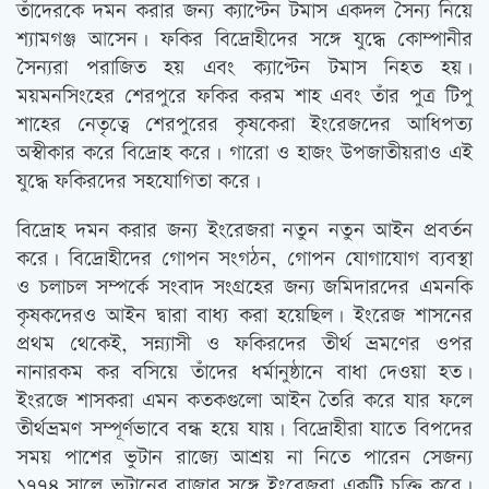
তাঁদেরকে দমন করার জন্য ক্যাপ্টেন টমাস একদল সৈন্য নিয়ে
শ্যামগঞ্জ আসেন। ফকির বিদ্রোহীদের সঙ্গে যুদ্ধে কোম্পানীর
সৈন্যরা পরাজিত হয় এবং ক্যাপ্টেন টমাস নিহত হয়।
ময়মনসিংহের শেরপুরে ফকির করম শাহ এবং তাঁর পুত্র টিপু
শাহের নেতৃত্বে শেরপুরের কৃষকেরা ইংরেজদের আধিপত্য
অস্বীকার করে বিদ্রোহ করে। গারো ও হাজং উপজাতীয়রাও এই
যুদ্ধে ফকিরদের সহযোগিতা করে।
বিদ্রোহ দমন করার জন্য ইংরেজরা নতুন নতুন আইন প্রবর্তন
করে। বিদ্রোহীদের গোপন সংগঠন, গোপন যোগাযোগ ব্যবস্থা
ও চলাচল সম্পর্কে সংবাদ সংগ্রহের জন্য জমিদারদের এমনকি
কৃষকদেরও আইন দ্বারা বাধ্য করা হয়েছিল। ইংরেজ শাসনের
প্রথম থেকেই, সন্ন্যাসী ও ফকিরদের তীর্থ ভ্রমণের ওপর
নানারকম কর বসিয়ে তাঁদের ধর্মানুষ্ঠানে বাধা দেওয়া হত।
ইংরজে শাসকরা এমন কতকগুলো আইন তৈরি করে যার ফলে
তীর্থভ্রমণ সম্পূর্ণভাবে বন্ধ হয়ে যায়। বিদ্রোহীরা যাতে বিপদের
সময় পাশের ভুটান রাজ্যে আশ্রয় না নিতে পারেন সেজন্য
১৭৭৪ সালে ভুটানের রাজার সঙ্গে ইংরেজরা একটি চুক্তি করে।