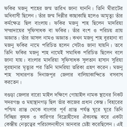
ফকির মজনু শাহের জন্ম তারিখ জানা যাননি। তিনি মীরাটের
অধিবাসী ছিলেন। তাঁর জন্ম দিল্লীর কাছাকাছি হলেও আমৃত্যু তাঁর
কর্মক্ষেত্র ছিল বাংলায়। ফকির মজনু শাহ ছিলেন মাদরিয়া
সম্প্রদায়ের সূফিসাধক বা ফকির। তাঁর বংশ ও পরিচয় প্রায়
অজ্ঞাত। তাঁর আসল নামও অজ্ঞাত। কখন মজনু শাহ বুরহানা বা
মজনু ফকির নামে পরিচিত হলেন সেটাও জানা যায়নি। তবে
তিনি ফকির মজনু শাহ নামেই সমাধিক পরিচিত ছিলেন বলে
জানা যায়। বাংলার মাদরিয়া সূফিসাধক সুলতান হাসান সুরিয়া
বুরহানার মৃত্যুর পর তিনি মাদরিয়া তরিকা গ্রহণ করেন। মজনু
শাহ সাধারণত দিনাজপুর জেলার বালিয়াকান্দিতে বসবাস
করতেন।
বগুড়া জেলার বারো মাইল দক্ষিণে গোয়াইল নামক স্থানের নিকট
সদরগঞ্জ ও মহাস্থানগড় ছিল তাঁর কাজের প্রধান কেন্দ্র। বিহারের
পশ্চিম প্রান্ত থেকে বাংলার পূর্ব প্রান্ত পর্যন্ত ঘুরে ঘুরে তিনি
বিচ্ছিন্ন কৃষক ও কারিগর বিদ্রোহীদের ঐক্যবদ্ধ করে একটা
কেন্দ্রীয় নেতৃত্বের পরিচালনাধীনে আনবার চেষ্টা করেছিলেন। এই