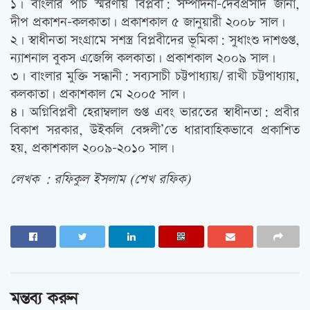
১। বাংলার পাচ স্মরণীয় বিপ্লবী: সম্পাদনা-দেবপ্রসাদ জানা,
দীপ প্রকাশন-কলকাতা। প্রকাশকাল ৫ জানুয়ারী ২০০৮ সাল।
২। স্বাধীনতা সংগ্রামে সশস্ত্র বিপ্লবীদের ভূমিকা: সুধাংশু দাশগুপ্ত,
ন্যাশনাল বুকস এজেন্সি কলকাতা। প্রকাশকাল ২০০৯ সাল।
৩। বাংলার মুক্তি সন্ধানী: সব্যসাচী চট্টপাধ্যায়/ রাখী চট্টপাধ্যায়,
কলকাতা। প্রকাশকাল মে ২০০৫ সাল।
৪। অগ্নিবিপ্লবী হেরাম্বলাল গুপ্ত এবং ভারতের স্বাধীনতা: প্রবীর
বিকাশ সরকার, উইকলি বেঙ্গলী’তে ধারাবাহিকভাবে প্রকাশিত
হয়, প্রকাশকাল ২০০৯-২০১০ সাল।
লেখক : রফিকুল ইসলাম (শেখ রফিক)
মন্তব্য করুন