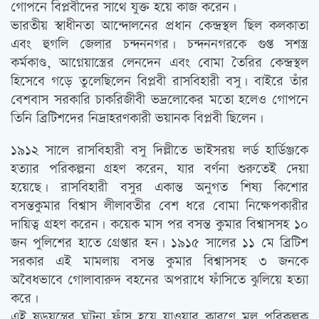
গোপনে বিপ্লবীদের সাথে যুক্ত হয়ে কাজ করেন।
ভারতীয় স্বাধীনতা আন্দোলনের প্রধান কেন্দ্রস্থল ছিল কলকাতা
এবং হুগলি জেলার চন্দননগর। চন্দননগরকে গুপ্ত সশস্ত্র
কর্মকাণ্ড, আগ্নেয়াস্ত্রের লেনদেন এবং বোমা তৈরির কেন্দ্রস্থল
হিসেবে গড়ে তুলেছিলেন বিপ্লবী রাসবিহারী বসু। বাইরে তাঁর
বেশবাস সরকারি চাকরিজীবী ভদ্রলোকের মতো হলেও গোপনে
তিনি ব্রিটিশদের নিদ্রাহরণকারী ভয়ানক বিপ্লবী ছিলেন।
১৯১২ সালে রাসবিহারী বসু দিল্লীতে ভাইসরয় লর্ড হার্ডিঞ্জকে
হত্যার পরিকল্পনা গ্রহণ করেন, যার বর্ণনা শুরুতেই দেয়া
হয়েছে। রাসবিহারী বসুর একান্ত অনুগত শিষ্য কিশোর
বসন্তকুমার বিশ্বাস লীলাবতীর বেশ ধরে বোমা নিক্ষেপকারীর
দায়িত্ব গ্রহণ করেন। কয়েক মাস পর বসন্ত কুমার বিশ্বাসসহ ১০
জন পুলিশের হাতে গ্রেপ্তার হন। ১৯১৫ সালের ১১ মে ব্রিটিশ
সরকার এই মামলায় বসন্ত কুমার বিশ্বাসসহ ৩ জনকে
অবৈধভাবে গোলাবারুদ বহনের অপরাধে ফাঁসিতে ঝুলিয়ে হত্যা
করে।
এই ষড়যন্ত্রের ঘটনা ফাঁস হয়ে যাওয়ার কারণে মূল পরিকল্পক