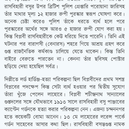
রাসবিহারী বসুর উপর ব্রিটিশ পুলিশ গ্রেপ্তারি পরোয়ানা জারিসহ
তাঁর মাথার মূল্য ১২ হাজার রুপী পুরস্কার স্বরূপ ঘোষণা করে।
অনেক চেষ্টা করেও পুলিশ তাঁকে ধরতে ব্যর্থ হলে পরে
পুরস্কারের অর্থের সঙ্গে আরও ৫ হাজার রুপী যোগ করা হয়।
কিন্তু বিপ্লবী রাসবিহারীকে কেউ ধরিয়ে দিতে পারেনি। তিনি এই
ঘটনার পর বারাণসী (বেনারস) শহরে গিয়ে আশ্রয় গ্রহণ করে
গুপ্ত রাজনৈতিক কর্মকাণ্ড চালিয়ে যেতে থাকেন। কিন্তু তিনি
বাইরে বেরুতে পারতেন না। কেননা তাঁর ছবিসহ পোস্টার
ছড়িয়ে দেয়া হয়েছিল সর্বত্র।
দিল্লীতে লর্ড হার্ডিঞ্জ-হত্যা পরিকল্পনা ছিল বিপ্লবীদের প্রথম সশস্ত্র
বিপ্লবের পদক্ষেপ কিন্তু সেটা ব্যর্থ হওয়ার পর দ্বিতীয় সুযোগ
তাঁরা খুঁজে পেলেন লাহোরে। বিপ্লবী শচীন্দ্রনাথ সান্যালের
গুপ্তদলের সঙ্গে যৌথভাবে ১৯১৩ সালে রাসবিহারী বসু পাঞ্জাবের
ক্যাপ্টেন গর্ডনকে হত্যা করার পরিকল্পনা নেন। এজন্য চন্দননগর
হতে কয়েকটি বোমা আনেন। ১৩ মে লাহোরের লরেন্স পার্কে
গর্ডন সাহেবের আসার কথা ছিল। রাসবিহারী বসন্তগুপ্ত নামক