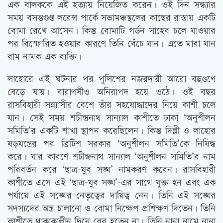
এক বালককে এই হত্যায় নিয়েজিত করেন। ওই দিন সন্ধ্যার
সময় বসন্তগুপ্ত লরেন্স পার্কে সভামঞ্চস্থলের কাছের রাস্তায় একটি
বোমা রেখে আসেন। কিন্তু বোমাটি গর্ডন সাহেব চলে যাওয়ার
পর বিস্ফোরিত হওয়ার কারণে তিনি বেঁচে যান। এতে মারা যান
রাম নামক এক ব্যক্তি।
লাহোরে এই ঘটনার পর পুলিশের নজরদারী আরো বহুগুণে
বেড়ে যায়। বারাণসীও অনিরাপদ হয়ে ওঠে। ওই বছর
রাসবিহারী সন্ন্যাসীর বেশে তাঁর সহযোদ্ধাদের নিয়ে কাশী চলে
যান। সেই সময় শচীন্দ্রনাথ সান্যাল কাশীতে ঢাকা ‘অনুশীলন
সমিতি’র একটি শাখা স্থাপন করেছিলেন। কিন্তু দিল্লী ও লাহোর
ষড়যন্ত্রের পর ব্রিটিশ সরকার ‘অনুশীলন সমিতি’কে নিষিদ্ধ
করে। যার কারণে শচীন্দ্রনাথ সান্যাল ‘অনুশীলন সমিতি’র নাম
পরিবর্তন করে ‘ছাত্র-যুব সঙ্ঘ’ নামকরণ করেন। রাসবিহারী
কাশীতে এসে এই ‘ছাত্র-যুব সঙ্ঘ’-এর সাথে যুক্ত হন এবং এক
পর্যায়ে এই সঙ্ঘের নেতৃত্বের দায়িত্ব নেন। তিনি এই সঙ্ঘের
সদস্যদের অস্ত্র চালানো ও বোমা নিক্ষেপ প্রশিক্ষণ দিতেন। তিনি
কাশীতে থাকাকালীন দিনে বের হতেন না। তিনি নানা নামে নানা