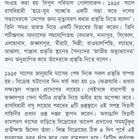
সংগ্রহ করা হয় বিপুল পরিমাণ গোলাবারুদ। ১৯১৫ সালে
রাসবিহারী ‘ছাত্র-যুব সঙ্ঘে’র একটি সভা করে দলের
সভ্যদেরকে ‘দেশের জন্য মৃত্যুবরণ করার প্রস্তুতি নিতে বলেন’।
তিনি সমগ্র ভারত নিয়ে একটি বিপ্লবের চিন্তা করেন। তিনি
শচীন্দ্রণাথ সান্যালের সহযোগিতায় বেনারস, দানাপুর, সিকোল,
এলাহাবাদ, জব্বলপুর, মীরাট, দিল্লী, রাওয়ালপিন্ডি, লাহোর,
আম্বালা, পাঞ্জাব প্রভৃতি স্থানের সৈন্যদের ‘জাতীয় অভ্যুত্থানের’
জন্য অনুপ্রাণিত করে তাঁদেরকে প্রস্তুতি নিতে বলেন।
১৯১৫ সালের জানুয়ারি মাসের শেষ দিকে সকল প্রস্তুতি সম্পন্ন
হয়। বিদ্রোহ ঘটানোর দিন ধার্য করা হয় ১৯ ফেব্রুয়ারি। প্রধান
লক্ষ্যস্থল পাঞ্জাব প্রদেশের লাহোর। সেইসঙ্গে বারাণসী ও
জব্বলপুর সেনা ঘাঁটিও প্রস্তুতি নিয়ে অধীর হয়ে অপেক্ষা করে।
রাসবিহারী বসু লাহোর শহরের ৪টি গুপ্তস্থানে এই সশস্ত্র বিপ্লবী
বাহিনীর প্রধান গুপ্ত দপ্তর স্থাপন করেন। অবাঙালি বিপ্লবী
রামশরণ দাসের বাড়িতে বিদ্রোহের আদেশ প্রদানের সময়টুকুর
প্রতীক্ষায় ছিলেন তাঁরা। কিন্তু বিদ্রোহের ঠিক ৪ দিন পূর্বে এই
ষড়যন্ত্রের খবর ফাঁস করে দেয় রামশরণ দাস। ব্রিটিশ কর্তৃপক্ষ