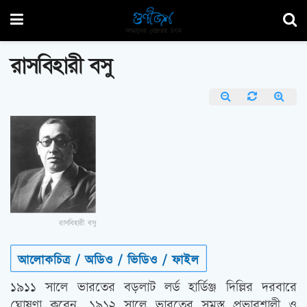
রাসবিহারী বসু
রাসবিহারী বসু
আলোকচিত্র / অডিও / ভিডিও / ফাইল
১৯১১ সালে ভারতের বড়লাট লর্ড হার্ডিঞ্জ দিল্লির দরবারে
ঘোষণা করেন, ১৯১২ সালে ভারতের সমস্ত প্রভাবশালী ও