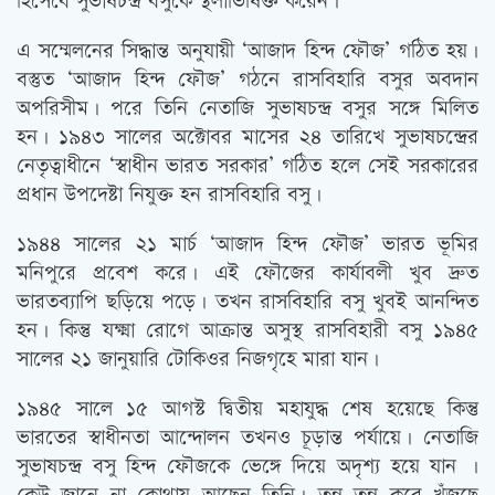
হিসেবে সুভাষচন্দ্র বসুকে স্থলাভিষিক্ত করেন।
এ সম্মেলনের সিদ্ধান্ত অনুযায়ী ‘আজাদ হিন্দ ফৌজ’ গঠিত হয়।
বস্তুত ‘আজাদ হিন্দ ফৌজ’ গঠনে রাসবিহারি বসুর অবদান
অপরিসীম। পরে তিনি নেতাজি সুভাষচন্দ্র বসুর সঙ্গে মিলিত
হন। ১৯৪৩ সালের অক্টোবর মাসের ২৪ তারিখে সুভাষচন্দ্রের
নেতৃত্বাধীনে ‘স্বাধীন ভারত সরকার’ গঠিত হলে সেই সরকারের
প্রধান উপদেষ্টা নিযুক্ত হন রাসবিহারি বসু।
১৯৪৪ সালের ২১ মার্চ ‘আজাদ হিন্দ ফৌজ’ ভারত ভূমির
মনিপুরে প্রবেশ করে। এই ফৌজের কার্যাবলী খুব দ্রুত
ভারতব্যাপি ছড়িয়ে পড়ে। তখন রাসবিহারি বসু খুবই আনন্দিত
হন। কিন্তু যক্ষ্মা রোগে আক্রান্ত অসুস্থ রাসবিহারী বসু ১৯৪৫
সালের ২১ জানুয়ারি টোকিওর নিজগৃহে মারা যান।
১৯৪৫ সালে ১৫ আগস্ট দ্বিতীয় মহাযুদ্ধ শেষ হয়েছে কিন্তু
ভারতের স্বাধীনতা আন্দোলন তখনও চূড়ান্ত পর্যায়ে। নেতাজি
সুভাষচন্দ্র বসু হিন্দ ফৌজকে ভেঙ্গে দিয়ে অদৃশ্য হয়ে যান ।