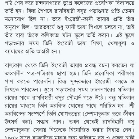
পাঠ শেষ করে চন্দননগরের ডুপ্লে কলেজের প্রবেশিকা বিদ্যালয়ে
ভর্তি হন। কিন্তু শৈশবে রাসবিহারী বসুর পড়াশুনার প্রতি তেমন
মনোযোগ ছিল না। তবে ইংরেজী-ফার্সী ভাষার প্রতি তাঁর
অনুরাগ ছিল। ভারতবর্ষে শুধু ফার্সী ভাষা শিখলে চলবে না, তাই
তাঁর বাবা তাঁকে কলিকাতা মটন স্কুলে ভর্তি করান। এই স্কুলে
পড়াশুনার সময় তিনি ইংরেজী ভাষা শিক্ষা, খেলাধুলা ও
ব্যায়ামের প্রতি আগ্রহী হন।
বাল্যকাল থেকে তিনি ইংরেজী ভাষায় প্রবন্ধ রচনা করতেন যা
তৎকালীন পত্র-পত্রিকায় ছাপা হত। তিনি প্রবেশিকা পরীক্ষায়
পাশ করতে পারেননি। কিন্তু সুন্দরভাবে ইংরেজী বলতে ও
লিখতে পারতেন। স্কুলে পড়াশুনার সময় চন্দননগরের মতিলাল
রায়ের সাথে রাসবিহারী বসুর সৌহার্দ গড়ে উঠে। বন্ধু মতিলাল
রায়ের মাধ্যমে তিনি অরবিন্দ ঘোষের সাথে পরিচিত হন। শ্রী
অরবিন্দের সংস্পর্শে তিনি যোগতত্ত্বের (দেশমাতৃকার তরে জীবন
উৎসর্গ করা) সন্ধান পান। তখন থেকেই রাসবিহারী বসু
দেশমাতৃকার সেবায় নিজেকে নিয়োজিত করার সিদ্বান্ত নেন।
১৯০৮ সালে বড়লাটকে মারার জন্য ক্ষুদিরাম বসু ও প্রফুল্ল চাকী