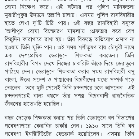
বোমা নিক্ষেপ করে। এই ঘটনার পর পুলিশ মানিকতলা
মুরারীপুকুর উদ্যানে তল্লাশি চালায়। এসময় পুলিশ রাসবিহারীর
হাতে লেখা দু’টি চিঠি পায়। ওই বছর রাসবিহারী বসুকে
‘আলীপুর বোমা বিস্ফোরণ মামলা’য় গ্রেফতার করে বেশ
কিছুদিন কারাগারে রাখা হয়। তাঁর বিরুদ্ধে অভিযোগ প্রমাণ না
হওয়ায় তিনি মুক্তি পান। ওই সময় শশীভূষণ রায় চৌধুরী নামে
এক দেশপ্রেমিক ডেরাডুনে শিক্ষকতা করতেন। তিনি
রাসবিহারীর বিপদ দেখে নিজের চাকরিটি তাঁকে দিয়ে ডেরাডুনে
পাঠিয়ে দেন। ডেরাডুনে শিক্ষকতা করার সময় রাসবিহারী বসু
বাংলা, উত্তর প্রদেশ ও পাঞ্জাবের বিপ্লবীদের মধ্যে সম্পর্ক গড়ে
তোলেন। তবে ছুটি পেলেই তিনি চন্দনগরে চলে আসতেন। এই
চন্দননগরেই বাল্য বয়সে তাঁর সশস্ত্র বিপ্লববাদী রাজনৈতিক
জীবনের হাতেখড়ি হয়েছিল।
বছর দেড়েক শিক্ষকতা করার পর তিনি ডেরাডুনে বন বিভাগের
গবেষণাগারে কেরানির চাকরি নেন। ১৯১০ সালে তিনি বন
গবেষণা ইনস্টিটিউটের হেডক্লার্ক হয়েছিলেন। এসময় তিনি