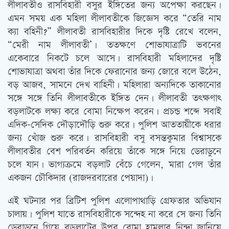
লীলাবতীও রাসবিহারী বসুর ইঙ্গিতের জন্য অপেক্ষা করছেন।
এমন সময় এক মহিলা লীলাবতীকে জিজ্ঞেস করে “তেরি নাম
ক্যা বহিনী?” লীলাবতী রাসবিহারীর দিকে দৃষ্টি রেখে বলেন,
“মেরী নাম লীলাবতী’। ততক্ষণে শোভাযাত্রাটি ভবনের
একেবারে নিকটে চলে আসে। রাসবিহারী মহিলাদের দৃষ্টি
শোভাযাত্রা অথবা তাঁর দিকে ফেরানোর জন্য জোরে বলে উঠেন,
বড় আজব, সামনে দেখ বাহিনী। মহিলারা অন্যদিকে তাকানোর
সঙ্গে সঙ্গে তিনি লীলাবতীকে ইঙ্গিত দেন। লীলাবতী তৎক্ষণাৎ
বড়লাটকে লক্ষ্য করে বোমা নিক্ষেপ করেন। প্রচন্ড শব্দে সবাই
এদিক-সেদিক দৌড়াদৌড়ি শুরু করে। পুলিশ আততায়ীকে ধরার
জন্য খোঁজ শুরু করে। রাসবিহারী বসু বসন্তকুমার বিশ্বাসকে
লীলাবতীর বেশ পরিবর্তন করিয়ে তাঁকে সঙ্গে নিয়ে ডেরাডুনে
চলে যান। ভাগ্যক্রমে বড়লাট বেঁচে গেলেন, মারা গেল তাঁর
একজন চৌকিদার (রাজদরবারের পেয়াদা)।
এই ঘটনার পর ব্রিটিশ পুলিশ এলোপাথাড়ি গ্রেফতার অভিযান
চালায়। পুলিশ যাতে রাসবিহারীকে সন্দেহ না করে সে জন্য তিনি
ডেরাডুনে গিয়ে বড়লাটের উপর বোমা হামলার নিন্দা জানিয়ে