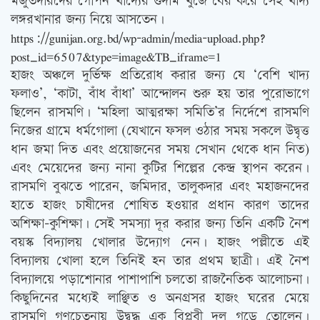
মজুতদারদের গোপন খাদ্যের গুদাম খুঁজে বের করে সেই খাদ্য
লঙ্গরখানার জন্য নিয়ে আসতেন।
https://gunijan.org.bd/wp-admin/media-upload.php?
post_id=6507&type=image&TB_iframe=1
হাজং অঞ্চলে দুর্ভিক্ষ প্রতিরোধ করার জন্য যে ‘বেশি খাদ্য
ফলাও’, ‘কাটা, বাঁধ বাঁধা’ আন্দোলন শুরু হয় তার পুরোভাগে
ছিলেন রাসমণি। ‘মহিলা আত্মরক্ষা সমিতি’র নির্দেশে রাসমণি
নিজের গ্রামে ধর্মগোলা (যেখানে ফসল ওঠার সময় সকলে উদ্বৃত্ত
ধান জমা দিত এবং প্রয়োজনের সময় সেখান থেকে ধান নিত)
এবং মেয়েদের জন্য নানা কুটির শিল্পের কেন্দ্র স্থাপন করেন।
রাসমণি বুঝতে পারেন, জমিদার, তালুকদার এবং মহাজনদের
হাতে হাজং চাষীদের শোষিত হওয়ার প্রধান কারণ তাদের
অশিক্ষা-কুশিক্ষা। সেই সমস্যা দূর করার জন্য তিনি একটি নৈশ
বয়স্ক বিদ্যালয় খোলার উদ্যোগ নেন। হাজং পল্লীতে এই
বিদ্যালয় খোলা হলে তিনিই হন তার প্রথম ছাত্রী। এই নৈশ
বিদ্যালয়ে পড়াশোনার পাশাপাশি চলতো রাজনৈতিক আলোচনা।
কিছুদিনের মধ্যেই লাঞ্ছিত ও অনগ্রসর হাজং ঘরের মেয়ে
রাসমণি গণচেতনায় উদ্বুদ্ধ এক বিপ্লবী দল গড়ে তোলেন।