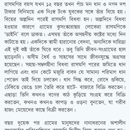
রাসমণির বয়স যখন ১২ বছর তখন পাঁচ মন ধান ও নগদ দশ
টাকার বিনিময়ে এক নিঃস্ব টংক যুবকের সঙ্গে তাঁর বিয়ে হয়।
বিয়ের অল্পদিন পরেই রাসমণি বিধবা হন। অল্পদিনে বিধবা
হওয়ার কারণে গ্রামের কুসংস্কারাছন্ন লোকেরা রাসমণিকে
‘ডাইনি’ বলে ডাকত। এসময় তাঁকে অসহনীয় কষ্টের মধ্যে দিন
কাটাতে হয়। একদিকে স্বামী হারানোর বেদনা, অন্যদিকে দারিদ্র্য
এই দুই কষ্ট তাঁকে ঘিরে ধরে। তবু তিনি জীবন-সংগ্রামের হাল
ছাড়েননি। অসীম ধৈর্য ও সাহসের সাথে জীবনযুদ্ধে অগ্রসর
হয়েছেন। সহায়-সম্বলহীনা বিধবা রাসমণি পরের জমিতে ধান
লাগিয়ে এবং ধান কেটে মজুরি বাবদ যে সামান্য পরিমাণ ধান
পেতেন তাই দিয়ে চলতেন। ধান সিদ্ধ করে, রোদে শুকিয়ে,
ঢেঁকিতে ভেঙে চাল তৈরি করে হাটে- বাজারে বিক্রি করতেন।
এছাড়া তিনি কখনও বনের কাঠ কুড়িয়ে সংগ্রহ করে বিক্রি
করতেন, কখনও কখনও কাপড় ও ওড়না বুনতেন, যা গরীব
হাজং মেয়েদের কাছে বিক্রী করতেন।
বছর দুয়েক পর গ্রামের মানুষদের নানাধরনের অশালীন