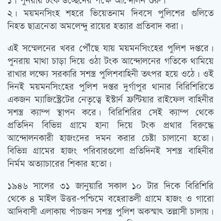
১। পুনরায় টংক উচ্ছেদের পক্ষে আন্দোলন শুরু।
২। ময়মনসিংহ শহরে ভিয়েতনাম দিবসে পুলিশের গুলিতে
নিহত ছাত্রনেতা অমলেন্দু রায়ের হত্যার প্রতিবাদ করা।
এই সম্মেলনের খবর পৌঁছে যায় ময়মনসিংহের পুলিশ দপ্তরে।
পুনরায় মাথা চাড়া দিয়ে ওঠা টংক আন্দোলনের গতিকে থামিয়ে
রাখার লক্ষ্যে সরকারি সশস্ত্র পুলিশবাহিনী তৎপর হয়ে ওঠে। ওই
দিনই ময়মনসিংহের পুলিশ দপ্তর দুর্গাপুর থানার বিরিশিরিতে
একজন ম্যাজিস্ট্রেটের নেতৃত্বে ইস্টার্ন ফ্রন্টিয়ার রাইফেল বাহিনীর
সশস্ত্র ক্যাম্প স্থাপন করে। বিরিশিরির সেই ক্যাম্প থেকে
প্রতিদিন বিভিন্ন গ্রামে হানা দিয়ে টংক প্রথার বিরুদ্ধে
আন্দোলনকারী হাজংদের দমন করার চেষ্টা চালানো হতো।
বিভিন্ন গ্রামের হাজং পরিবারগুলো প্রতিদিনই সশস্ত্র বাহিনীর
নির্মম অত্যাচারের শিকার হতো।
১৯৪৬ সালের ৩১ জানুয়ারি সকাল ১০ টার দিকে বিরিশিরি
থেকে ৪ মাইল উত্তর-পশ্চিমে বহেরাতলী গ্রামে হাজং ও গারো
আদিবাসী এলাকায় পাঁচজন সশস্ত্র পুলিশ অকস্মাৎ তল্লাসী চালায়।