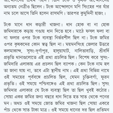
আন্দোলনের প্রথম শহীদ। তিনি টংক ও কৃষক আন্দোলনের
অন্যতম নেত্রীও ছিলেন। টংক আন্দোলনে মণি সিংহের পর যাঁর
নাম চলে আসে তিনি হলেন রাসমণি। তারপর কুমুদিনী হাজং।
টংক মানে ধান কড়ারী খাজনা। ধান হোক বা না হোক
জমিদারকে কড়ায় গণ্ডায় ধান দিতে হবে। মাঠে ফসল ফলা বা
না ফলার ওপর টংক ব্যবস্থা নির্ভরশীল ছিল না। টংক জমির
ওপর কৃষকদের কোন স্বত্ব ছিল না। ময়মনসিংহ জেলার উত্তরে
কলমাকান্দ, সুসং-দূর্গাপুর, হালুয়াঘাট, নালিতাবাড়ি, শ্রীবর্দি
প্রভৃতি থানাগুলোতে এই প্রথা প্রচলিত ছিল। বিশেষ করে সুসং-
জমিদারি এলাকায় এর প্রচলন ছিল ব্যাপক। কেন টংক নাম হল
তা জানা যায় না, তবে এটা স্থানীয় নাম। এই প্রথা বিভিন্ন নামে
ওই সময়ের পূর্ববঙ্গে প্রচলিত ছিল, যেমন চুক্তিবর্গা, ফুরন
প্রভৃতি। ওই সময়ে পশ্চিবঙ্গেও এই প্রথা প্রচলিত ছিল। সুসং
জমিদার এলাকার যে টংক ব্যবস্থা ছিল তা ছিল খুবই কঠোর।
সোয়া একর জমির জন্য বছরে ধান দিতে হত সাত থেকে পনের
মন। অথচ ওই সময়ে জোত জমির খাজনা ছিল সোয়া একরে
পাঁচ থেকে সাত টাকা মাত্র। ওই সময়ে ধানের দর ছিল প্রতিমন