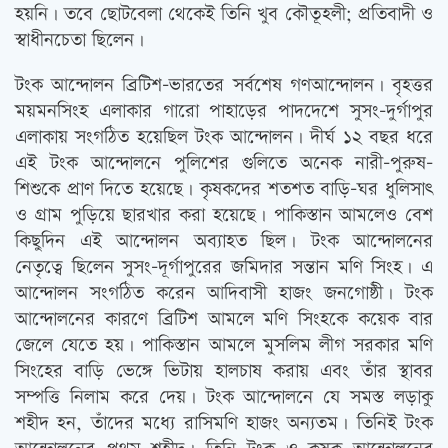
হয়নি। তবে ছোটবেলা থেকেই তিনি খুব কৌতূহলী; প্রতিবাদী ও
স্বাধীনচেতা ছিলেন।
টংক আন্দোলন ব্রিটিশ-ভারতের সর্বশেষ গণআন্দোলন। বৃহত্তর
ময়মনসিংহ এলাকার গারো পাহাড়ের পাদদেশে সুসং-দুর্গাপুর
এলাকায় সংগঠিত হয়েছিল টংক আন্দোলন। দীর্ঘ ১২ বছর ধরে
এই টংক আন্দোলনে পুলিশের গুলিতে অনেক নারী-পুরুষ-
শিশুকে প্রাণ দিতে হয়েছে। কৃষকদের শতশত বাড়ি-ঘর ধুলিসাৎ
ও গ্রাম পুড়িয়ে ছারখার করা হয়েছে। পাকিস্তান আমলেও বেশ
কিছুদিন এই আন্দোলন অব্যাহত ছিল। টংক আন্দোলনের
নেতৃত্বে ছিলেন সুসং-দূর্গাপুরের জমিদার সন্তান মণি সিংহ। এ
আন্দোলন সংগঠিত করেন আদিবাসী হাজং জনগোষ্ঠী। টংক
আন্দোলনের কারণে ব্রিটিশ আমলে মণি সিংহকে কয়েক বার
জেলে যেতে হয়। পাকিস্তান আমলে মুসলিম লীগ সরকার মণি
সিংহের বাড়ি ভেঙ্গে ভিটায় হালচাষ করায় এবং তাঁর স্থাবর
সম্পত্তি নিলাম করে দেয়। টংক আন্দোলনে যে সমস্ত লড়াকু
শহীদ হন, তাঁদের মধ্যে রাসিমণি হাজং অন্যতম। তিনিই টংক