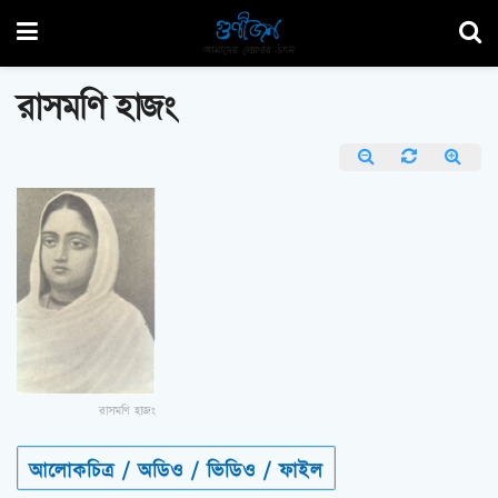
রাসমণি হাজং
রাসমণি হাজং
আলোকচিত্র / অডিও / ভিডিও / ফাইল