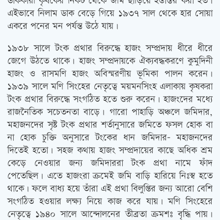
ডাককারী কৃষকের নিকট থেকে জমি ছাড়িয়ে হস্তান্তর করা হত।
এইভাবে নিলাম ডাক বেড়ে গিয়ে ১৯৩৭ সাল থেকে হার সোয়া
একরে পনের মন পর্যন্ত উঠে যায়।
১৯৩৮ সালে টংক প্রথার বিরুদ্ধে হাজং সম্প্রদায় ধীরে ধীরে
জেগে উঠতে থাকে। হাজং সম্প্রদায়কে ঐক্যবদ্ধকরণে কুমুদিনী
হাজং ও রাসমণি হাজং অবিস্মরণীয় ভূমিকা পালন করেন।
১৯৩৯ সালে মণি সিংহের নেতৃত্বে ময়মনসিংহ এলাকায় কৃষকরা
টংক প্রথার বিরুদ্ধে সংগঠিত হতে শুরু করেন। হাজংদের মধ্যে
রাজনৈতিক সচেতনতা বাড়ে। গারো পাহাড়ি অঞ্চলে জমিদার,
মহাজনদের সৃষ্ট টংক প্রথার শর্তানুসারে জমিতে ফসল হোক বা
না হোক চুক্তি অনুসারে টংকের ধান জমিদার- মহাজনদের
দিতেই হতো। সহজ কথায় হাজং সম্প্রদায়ের কাছে অধিক শ্রম
কেড়ে নেওয়ার জন্য জমিদাররা টংক প্রথা নামে ফাঁদ
পেতেছিল। এতে হাজংরা ক্রমেই জমি বাড়ি হারিয়ে নিঃস্ব হতে
থাকে। ফলে বাধ্য হয়ে তাঁরা এই প্রথা বিলুপ্তির জন্য আরো বেশি
সংগঠিত হওয়ার লক্ষ্য নিয়ে কাজ করে যায়। মণি সিংহেরে
নেতৃত্বে ১৯৪০ সালে আন্দোলনের তীব্রতা ক্রমশঃ বৃদ্ধি পায়।