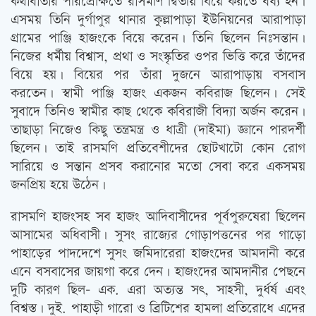
কথাবার্তার পরিপ্রেক্ষিতে রাসমণি দ্বিতীয় বিয়ে করতে বধ্য হন।
এসময় তিনি দুর্গাপুর থানার কুল্লাপাড়া ইউনিয়নের আরাপাড়া
গ্রামের পাঞ্জি হাজংকে বিয়ে করেন। তিনি ছিলেন নিঃসন্তান।
নিজের ধর্মীয় বিশ্বাস, প্রথা ও সংস্কৃতির ওপর ভিত্তি করে তাঁদের
বিয়ে হয়। বিয়ের পর তাঁরা দুজনে আরাপাড়ায় বসবাস
করতেন। স্বামী পাঞ্জি হাজং একজন কবিরাজ ছিলেন। সেই
সুবাদে তিনিও স্বামীর কাছ থেকে কবিরাজী বিদ্যা অর্জন করেন।
তাছাড়া নিজেও কিছু তন্ত্রমন্ত্র ও ধাত্রী (দাইমা) জ্ঞানে পারদর্শী
ছিলেন। তাই রাসমণি প্রতিবেশীদের ছোটখাটো কোন রোগ
সারিয়ে ও সন্তান প্রসব করানোর মতো সেবা করে একসময়
জনপ্রিয় হয়ে উঠেন।
রাসমণি হাজংসহ সব হাজং আদিবাসীদের পূর্বপুরুষেরা ছিলেন
আসামের অধিবাসী। সুসং রাজ্যের গোড়াপত্তনের পর গাড়ো
পাহাড়ের পাদদেশে সুসং জমিদারেরা হাজংদের আমদানী করে
এনে বসবাসের জায়গা করে দেন। হাজংদের আমদানীর পেছনে
দুটি কারণ ছিল- এক. এরা অত্যন্ত সৎ, সাহসী, দুর্ধর্ষ এবং
বিশ্বস্ত। দুই. পাহাড়ী গারো ও ব্রিটিশের হামলা প্রতিরোধে এদের