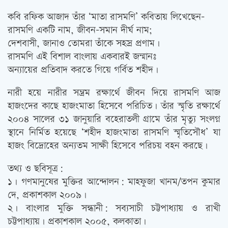
কবি রফিক আজাদ তাঁর ‘মাতা রাসমণি’ কবিতায় লিখেছেন-
রাসমণি একটি নাম, জীবন-সমান দীর্ঘ নাম;
দেশবাসী, জানাও তোমরা তাঁকে সহস্র প্রণাম।
রাসমণি এই বিশাল বাংলায় একবারই জন্মানঃ
অন্যায়ের প্রতিবাদ করতে গিয়ে গর্বিত শহীদ।
নারী হয়ে নারীর সম্ভ্রম রক্ষার্থে জীবন দিয়ে রাসমণি আজ
হাজংদের কাছে হাজংমাতা হিসেবে পরিচিত। তাঁর স্মৃতি রক্ষার্থে
২০০৪ সালের ৩১ জানুয়ারি বহেরাতলী গ্রামে তাঁর মৃত্যু সংলগ্ন
স্থানে নির্মিত হয়েছে ‘শহীদ হাজংমাতা রাসমণি স্মৃতিসৌধ’ যা
হাজং বিদ্রোহের অন্যতম সাক্ষী হিসেবে পরিচয় বহন করছে।
তথ্য ও ছবিসূত্র:
১। গণমানুষের মুক্তির আন্দোলন: মাহফুজা খানম/তপন কুমার
দে, প্রকাশকাল ২০০৯।
২। বাংলার মুক্তি সন্ধানী: সব্যসাচী চট্টপাধ্যায় ও রাখী
চট্টপাধ্যায়। প্রকাশকাল ২০০৫, কলকাতা।