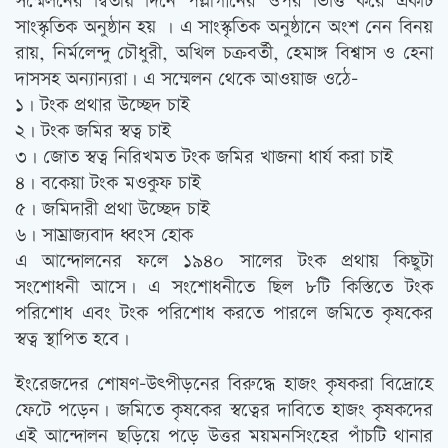
সম্মেলনের দ্বিতীয় দিনে পল্লীগানের ওপর ভিত্তি করে একটি
সাংস্কৃতিক অনুষ্ঠান হয় । এ সাংস্কৃতিক অনুষ্ঠানে অংশ নেন বিনয়
রায়, নির্মলেন্দু চৌধুরী, অখিল চক্রবর্তী, হেমাঙ্গ বিশ্বাস ও হেনা
দাসসহ অন্যান্যরা। এ সম্মেলন থেকে আওয়াজ ওঠে-
১। টংক প্রথার উচ্ছেদ চাই
২। টংক জমির স্বত্ব চাই
৩। জোত স্বত্ব নিরিখমত টংক জমির খাজনা ধার্য করা চাই
৪। বকেয়া টংক মওকুফ চাই
৫। জমিদারী প্রথা উচ্ছেদ চাই
৬। সাম্রাজ্যবাদ ধ্বংস হোক
এ আন্দোলনের ফলে ১৯৪০ সালের টংক প্রথায় কিছুটা
সংশোধনী আসে। এ সংশোধনীতে ছিল ৮টি কিস্তিতে টংক
পরিশোধ এবং টংক পরিশোধ করতে পারলে জমিতে কৃষকের
স্বত্ব স্থাপিত হবে।
ইংরেজদের শোষণ-উৎপীড়নের বিরুদ্ধে হাজং কৃষকরা বিদ্রোহে
ফেটে পড়েন। জমিতে কৃষকের স্বত্বের দাবিতে হাজং কৃষকদের
এই আন্দোলন ছড়িয়ে পড়ে উত্তর ময়মনসিংহের পাঁচটি থানার