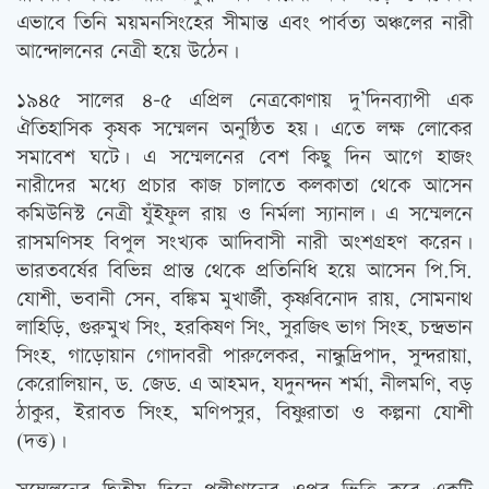
এভাবে তিনি ময়মনসিংহের সীমান্ত এবং পার্বত্য অঞ্চলের নারী
আন্দোলনের নেত্রী হয়ে উঠেন।
১৯৪৫ সালের ৪-৫ এপ্রিল নেত্রকোণায় দু’দিনব্যাপী এক
ঐতিহাসিক কৃষক সম্মেলন অনুষ্ঠিত হয়। এতে লক্ষ লোকের
সমাবেশ ঘটে। এ সম্মেলনের বেশ কিছু দিন আগে হাজং
নারীদের মধ্যে প্রচার কাজ চালাতে কলকাতা থেকে আসেন
কমিউনিস্ট নেত্রী যুঁইফুল রায় ও নির্মলা স্যানাল। এ সম্মেলনে
রাসমণিসহ বিপুল সংখ্যক আদিবাসী নারী অংশগ্রহণ করেন।
ভারতবর্ষের বিভিন্ন প্রান্ত থেকে প্রতিনিধি হয়ে আসেন পি.সি.
যোশী, ভবানী সেন, বঙ্কিম মুখার্জী, কৃষ্ণবিনোদ রায়, সোমনাথ
লাহিড়ি, গুরুমুখ সিং, হরকিষণ সিং, সুরজিৎ ভাগ সিংহ, চন্দ্রভান
সিংহ, গাড়োয়ান গোদাবরী পারুলেকর, নান্ধুদ্রিপাদ, সুন্দরায়া,
কেরোলিয়ান, ড. জেড. এ আহমদ, যদুনন্দন শর্মা, নীলমণি, বড়
ঠাকুর, ইরাবত সিংহ, মণিপসুর, বিষ্ণুরাতা ও কল্পনা যোশী
(দত্ত)।