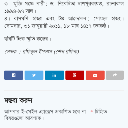
৩। মুক্তি মঞ্চে নারী: ড. নিবেদিতা দাশপুরকায়স্ত, রচনাকাল
১৯৯৪-৯৭ সাল।
৪। রাসমণি হাজং এবং টঙ্ক আন্দোলন: সোহেল হাজং।
সোমবার, ৩১ জানুয়ারী ২০১১, ১৮ মাঘ ১৪১৭ জনকন্ঠ।
ছবিটি টংক স্মৃতি স্তম্ভের।
লেখক : রফিকুল ইসলাম (শেখ রফিক)
মন্তব্য করুন
আপনার ই-মেইল এ্যাড্রেস প্রকাশিত হবে না।
চিহ্নিত
*
বিষয়গুলো আবশ্যক।