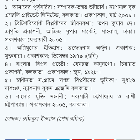
১। আমাদের পূর্বসূরিরা: সম্পাদক-তন্ময় ভট্টাচার্য। ন্যাশনাল বুক
এজেন্সি প্রাইভেট লিমিটেড, কলকাতা। প্রকাশকাল, মার্চ ২০০৮।
২। ব্রিটিশবিরোধী বিপ্লবীদের জীবনকথা: তপন কুমার দে।
জাগৃতি প্রকাশনী, আজিজ সুপার মার্কেট, শাহবাগ, ঢাকা।
প্রকাশকাল ফেব্রুয়ারী ২০০৫।
৩। অগ্নিযুগের ইতিহাস: ব্রজেন্দ্রনাথ অর্জুন। প্রকাশক:
মুক্তধারা। প্রকাশকাল; ডিসেম্বর ১৯৭৯।(ছবি)
৪। বাংলার বিপ্লব প্রচেষ্টা: হেমচন্দ্র কানুনগো। চিরায়ত
প্রকাশনী, কলকাতা। প্রকাশকাল: জুন, ১৯২৮।
৫। স্বাধীনতা সংগ্রামে সশস্ত্র বিপ্লবীদের ভূমিকা: সুধাংশু
দাশগুপ্ত, ন্যাশনাল বুকস এজেন্সি কলকাতা।
৬। বাংলার মুক্তি সন্ধানী: সব্যসাচী চট্টপাধ্যায় ও রাখী
চট্টপাধ্যায়। প্রকাশকাল ২০০৫, কলকাতা।
লেখক: রফিকুল ইসলাম (শেখ রফিক)