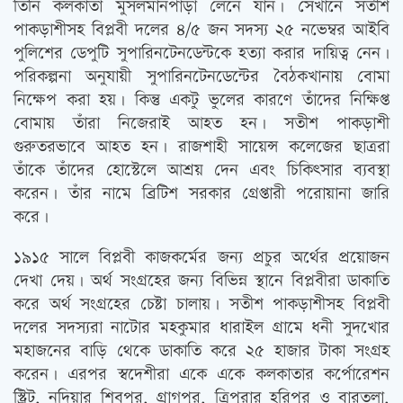
তিনি কলকাতা মুসলমানপাড়া লেনে যান। সেখানে সতীশ
পাকড়াশীসহ বিপ্লবী দলের ৪/৫ জন সদস্য ২৫ নভেম্বর আইবি
পুলিশের ডেপুটি সুপারিনটেনডেন্টকে হত্যা করার দায়িত্ব নেন।
পরিকল্পনা অনুযায়ী সুপারিনটেনডেন্টের বৈঠকখানায় বোমা
নিক্ষেপ করা হয়। কিন্তু একটু ভুলের কারণে তাঁদের নিক্ষিপ্ত
বোমায় তাঁরা নিজেরাই আহত হন। সতীশ পাকড়াশী
গুরুতরভাবে আহত হন। রাজশাহী সায়েন্স কলেজের ছাত্ররা
তাঁকে তাঁদের হোস্টেলে আশ্রয় দেন এবং চিকিৎসার ব্যবস্থা
করেন। তাঁর নামে ব্রিটিশ সরকার গ্রেপ্তারী পরোয়ানা জারি
করে।
১৯১৫ সালে বিপ্লবী কাজকর্মের জন্য প্রচুর অর্থের প্রয়োজন
দেখা দেয়। অর্থ সংগ্রহের জন্য বিভিন্ন স্থানে বিপ্লবীরা ডাকাতি
করে অর্থ সংগ্রহের চেষ্টা চালায়। সতীশ পাকড়াশীসহ বিপ্লবী
দলের সদস্যরা নাটোর মহকুমার ধারাইল গ্রামে ধনী সুদখোর
মহাজনের বাড়ি থেকে ডাকাতি করে ২৫ হাজার টাকা সংগ্রহ
করেন। এরপর স্বদেশীরা একে একে কলকাতার কর্পোরেশন
স্ট্রিট, নদিয়ার শিবপুর, গ্রাগপুর, ত্রিপুরার হরিপুর ও বারতলা,