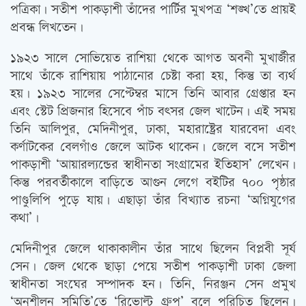
পত্রিকা। সতীশ পাকড়াশী তাঁদের পার্টির মুখপত্র ‘শঙ্খ’তে প্রায়ই
প্রবন্ধ লিখতেন।
১৯২৩ সালে সোভিয়েত রাশিয়া থেকে আগত অবনী মুখার্জীর
সাথে তাঁকে রাশিয়ায় পাঠানোর চেষ্টা করা হয়, কিন্তু তা ব্যর্থ
হয়। ১৯২৩ সালের সেপ্টেম্বর মাসে তিনি আবার গ্রেপ্তার হন
এবং স্টেট প্রিজনার হিসেবে পাঁচ বৎসর জেল খাটেন। এই সময়
তিনি আলিপুর, মেদিনীপুর, ঢাকা, মহারাষ্ট্রের যারবেদা এবং
কর্ণাটকের বেলগাঁও জেলে আটক থাকেন। জেলে বসে সতীশ
পাকড়াশী ‘আয়ারল্যন্ডের স্বাধীনতা সংগ্রামের ইতিহাস’ লেখেন।
কিন্তু পরবর্তীকালে বাড়িতে আগুন লেগে বইটির ৭০০ পৃষ্ঠার
পাণ্ডুলিপি পুড়ে যায়। এছাড়া তাঁর বিখ্যাত রচনা ‘অগ্নিযুগের
কথা’।
মেদিনীপুর জেলে থাকাকালীন তাঁর সাথে ছিলেন বিপ্লবী সূর্য
সেন। জেল থেকে ছাড়া পেয়ে সতীশ পাকড়াশী ঢাকা জেলা
স্বাধীনতা সংঘের সম্পাদক হন। তিনি, নিরঞ্জন সেন প্রমুখ
‘অনুশীলন সমিতি’তে ‘রিভোল্ট গ্রুপ’ বলে পরিচিত ছিলেন।