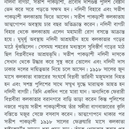
নলিনী বাগচী, সতীশ পাকড়াশী, প্রবোধ দাশগুপ্ত পুলিশ বেষ্টনি
ভেদ করে সরে পড়তে সক্ষম হন। নলিনী বিহারে এবং সতীশ
পাকড়াশী কলকাতায় ফিরে আসেন। সতীশ পাকড়াশী কলকাতায়
আত্মগোপন অবস্থায় চার বছর অতিক্রান্ত করেন। নলিনী বাগচী
বিহার থেকে কলকাতায় এলেন মহামারী রোগ বসন্তে আক্রান্ত
হয়ে। মুমূর্ষু অবস্থায় নলিনী আশ্রয়হীন হয়ে কলকাতার গড়ের
মাঠে ধুঁকছিলেন। সেসময় শহরের মধ্যস্থলে সুবিস্তীর্ণ গড়ের মাঠ
ছিল বিপ্লবীদের আশ্রয়ভূমি। সতীশ পাকড়াশী নলিনী দাসকে
সেখান থেকে উদ্ধার করে সুস্থ করে তোলেন এবং নলিনী দাস
ঢাকার দলের দায়িত্বভার নিয়ে চলে আসেন। ১৯১৮ সালের জুন
মাসে কলকাতা বাজারের সংঘর্ষে বিপ্লবী তারিনী মজুমদার নিহত
হন এবং সশস্ত্র পুলিশের সাথে সম্মুখ যুদ্ধে মারাত্মক আহত হন
নলিনী বাগচী। তিনি একদিন পরে মারা যান। অন্যদিকে ফেরারী
বিপ্লবীরা কলকাতার বরানগরে বাড়ি ভাড়া করেন কিন্তু পুলিশের
নজরে পড়ায় সতীশ পাকড়াশীসহ তাঁর সঙ্গীরা বাগবাজারের কুলি
বস্তিতে মজুর সেজে বসবাস করেন। আত্মগোপনে থাকার পর
সতীশ পাকড়াশী ১৯১৮ সালের ফেব্রুয়ারি মাসে কলকাতা