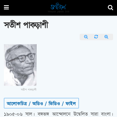
সতীশ পাকড়াশী
সতীশ পাকড়াশী
আলোকচিত্র / অডিও / ভিডিও / ফাইল
১৯০৫-০৬ সাল। বঙ্গভঙ্গ আন্দোলনে উদ্বেলিত সারা বাংলা।