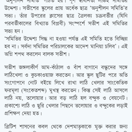
‘অনুশীলন সমিতি’ গঠিত হয়। পূর্ণ স্বাধীনতা লাভই সমিতির
উদ্দেশ্য। সতীশের স্কুলের প্রায় অর্ধেক ছাত্র ‘অনুশীলন সমিতি’র
সভ্য। তাঁর উপরের ক্লাসের ছাত্র ত্রৈলক্য চক্রবর্তীর (যিনি
পরবর্তীকালের বিখ্যাত বিপ্লবী) সংস্পর্শে সতীশ এই সমিতির
সভ্য হন।
‘সমিতির উদ্দেশ্য সিদ্ধ না হওয়া পর্যন্ত এই সমিতি হতে বিচ্ছিন্ন
হব না। সর্বদা সমিতির পরিচালকের আদেশ মানিয়া চলিব’। এই
অগ্নি শপথ করলেন বালক সতীশ।
সতীশ জঙ্গলাকীর্ণ আম-কাঁঠাল ও বাঁশ বাগানে বন্ধুদের সঙ্গে
লাঠিখেলা ও কুচকাওয়াজ করতেন। আর স্কুল ছুটির পরে অতি
সংগোপনে নোট বইয়ে লিখে রাখা লাঠি খেলার সাংকেতিক
ফরমূলা (সংকেতশব্দ) মুখস্থ করতেন। কিন্তু সেই লাঠি আসলে
লাঠি নয়, তলোয়ার। আর বড় লাঠি হল বন্দুক ও বেয়নেট।
প্রকাশ্যে লাঠি ও ছুরি খেলার পিছনে তলোয়ার ও বন্দুকের লড়াই
প্রশিক্ষণ দেয়া হত।
ব্রিটিশ শাসনের কবল থেকে দেশমাতৃকাকে মুক্ত করার জন্য