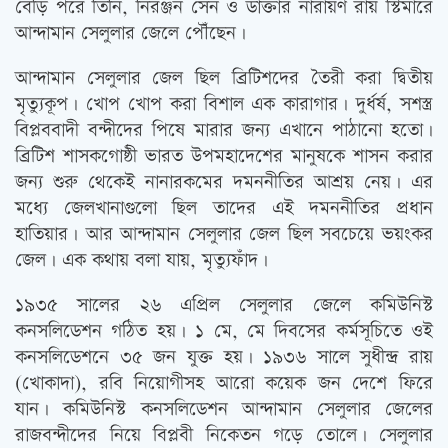
বেড়ি পরে তিনি, নিরঞ্জন সেন ও ডাক্তার নারায়ণ রায় স্টিমারে
আন্দামান সেলুলার জেলে পৌঁছেন।
আন্দামান সেলুলার জেল ছিল ব্রিটিশদের তৈরী করা দ্বিতীয়
মৃত্যুকূপ। খোপ খোপ করা বিশাল এক কারাগার। দুর্ধর্ষ, সশস্ত্র
বিপ্লববাদী বন্দীদের পিষে মারার জন্য এখানে পাঠানো হতো।
ব্রিটিশ শাসকগোষ্ঠী ভারত উপমহাদেশের মানুষকে শাসন করার
জন্য শুরু থেকেই নানারকমের দমননীতির আশ্রয় নেয়। এর
মধ্যে জেলখানাগুলো ছিল তাদের এই দমননীতির প্রধান
হাতিয়ার। আর আন্দামান সেলুলার জেল ছিল সবচেয়ে ভয়ংকর
জেল। এক কথায় বলা যায়, মৃত্যুফাঁদ।
১৯৩৫ সালের ২৬ এপ্রিল সেলুলার জেলে কমিউনিস্ট
কনসলিডেশন গঠিত হয়। ১ মে, মে দিবসের কর্মসূচিতে ওই
কনসলিডেশনে ৩৫ জন যুক্ত হয়। ১৯৩৬ সালে সুধীন্দ্র রায়
(খোকাদা), রবি নিয়োগীসহ আরো কয়েক জন দেশে ফিরে
যান। কমিউনিস্ট কনসলিডেশন আন্দামান সেলুলার জেলের
রাজবন্দীদের নিয়ে বিপ্লবী নিকেতন গড়ে তোলে। সেলুলার