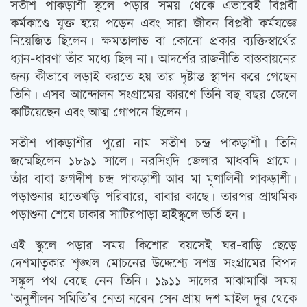
সতীশ পাকড়াশী স্কুলে পড়ার সময় থেকে এভাবেই বিপ্লবী
কর্মকাণ্ডে যুক্ত হয়ে পড়েন এবং সারা জীবন বিপ্লবী কর্মযজ্ঞে
নিয়েজিত ছিলেন। ক্ষমতালাভ বা কোনো প্রকার ব্যক্তিস্বার্থের
ধ্যান-ধারণা তাঁর মধ্যে ছিল না। আদর্শের রাজনীতি বাস্তবায়নের
জন্য কীভাবে লড়াই করতে হয় তার দৃষ্টান্ত স্থাপন করে গেছেন
তিনি। এসব আন্দোলন সংগ্রামের কারণে তিনি বহু বছর জেলে
কাটিয়েছেন এবং আত্ম গোপনে ছিলেন।
সতীশ পাকড়াশীর পুরো নাম সতীশ চন্দ্র পাকড়াশী। তিনি
জন্মেছিলেন ১৮৯১ সালে। নরসিংদি জেলার মাধবদি গ্রামে।
তাঁর বাবা জগদীশ চন্দ্র পাকড়াশী আর মা মৃণালিনী পাকড়াশী।
পড়াশুনার হাতেখড়ি পরিবারে, বাবার কাছে। তারপর প্রাথমিক
পড়াশুনা শেষে ঢাকার সাটিরপাড়া হাইস্কুলে ভর্তি হন।
এই স্কুলে পড়ার সময় কিশোর বয়সেই ঘর-বাড়ি ছেড়ে
দেশমাতৃকার শৃঙ্খল মোচনের উদ্দেশ্যে সশস্ত্র সংগ্রামের বিপদ
সঙ্কুল পথ বেছে নেন তিনি। ১৯১১ সালের মাঝামাঝি সময়
‘অনুশীলন সমিতি’র নেতা নরেন সেন প্রায় দশ মাইল দূর থেকে