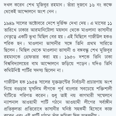
দখল করেন শেখ মুজিবুর রহমান। তাঁরা দুজনে ১৬ নং কক্ষে
থেকেই আন্দোলনে অংশ নেন।
১৯৪৯ সালের অক্টোবরে দেশে দুর্ভিক্ষ দেখা দেয়। এ মাসের ১১
তারিখে ঢাকার আরমানিটোলা ময়দান থেকে মাওলানা ভাসানীর
নেতৃত্বে একটি ভুখা মিছিল বের হয়। এই মিছিলে গাজীউল হকও
শরিক হন। মাওলানা ভাসানীর সঙ্গে তিনি প্রথম সারিতে
ছিলেন। মিছিল থেকে মাওলানা ভাসানী ও বঙ্গবন্ধু শেখ মুজিবুর
রহমানকে গ্রেফতার করা হয়। ১৯৫০ দশকে তিনি ঢাকা
বিশ্ববিদ্যালয়ের বাম আন্দোলনে জড়িয়ে পড়েন। যদিও তিনি
কমিউনিস্ট পার্টির সদস্য ছিলেন না।
গাজীউল হক ১৯৫৪ সালের যুক্তফ্রন্টের নির্বাচনী প্রচারণায় অংশ
নিয়ে বগুড়ার মুসলিম লীগকে পূর্ব বাংলার সবচেয়ে শক্তিশালী
ঘাঁটিতে পরিণত করেন। শুধু তাই নয় কাগমারী সম্মেলনে
ন্যাশনাল আওয়ামী পার্টি গঠনে আওয়ামী লীগের সর্বাঙ্গীন
প্রতিকূলতা প্রতিরোধে ভাসানীর ঘনিষ্ঠ সহকর্মী হিসেবে কাজ
করেন এবং এই পার্টি গঠনে তাঁর ভূমিকা ছিল অতুলনীয়।