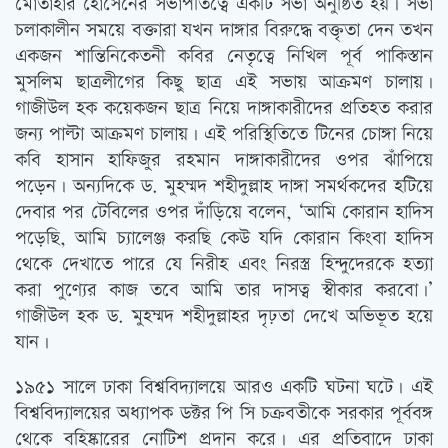
মোতাহার হোসেনের সভাপতিত্বে একটি সভা অনুষ্ঠিত হয়। সভা
চলাকালীন সময়ে বক্তারা যখন দাঙ্গার বিরুদ্ধে বক্তৃতা দেন তখন
একজন শান্তিনিকেতনী কবির নেতৃত্বে নিখিল পূর্ব পাকিস্তান
মুসলিম ছাত্রলীগের কিছু ছাত্র এই সভায় আক্রমণ চালায়।
গাজীউল হক কয়েকজন ছাত্র নিয়ে দাঙ্গাকারীদের প্রতিহত করার
জন্য পাল্টা আক্রমণ চালায়। এই পরিস্থিতিতে টিনের চোঙ্গা নিয়ে
কবি হাসান হাফিজুর রহমান দাঙ্গাকারীদের ওপর ঝাঁপিয়ে
পড়েন। অন্যদিকে ড. মুহম্মদ শহীদুল্লাহ দাঙ্গা সমর্থকদের হটিয়ে
দেবার পর টেবিলের ওপর দাঁড়িয়ে বলেন, ‘আমি কোরান হাদিস
পড়েছি, আমি চ্যালেঞ্জ করছি কেউ যদি কোরান কিংবা হাদিস
থেকে দেখাতে পারে যে নিরীহ এবং নিরস্ত্র হিন্দুদেরকে হত্যা
করা পুণ্যের কাজ তবে আমি তার দাসত্ব স্বীকার করবো।’
গাজীউল হক ড. মুহম্মদ শহীদুল্লাহর দৃঢ়তা দেখে অভিভূত হয়ে
যান।
১৯৫১ সালে ঢাকা বিশ্ববিদ্যালয়ে আরও একটি ঘটনা ঘটে। এই
বিশ্ববিদ্যালয়ের অধ্যাপক ডক্টর পি সি চক্রবতীকে সরকার পূর্ববঙ্গ
থেকে বহিষ্কারের নোটিশ প্রদান করে। এর প্রতিবাদে ঢাকা