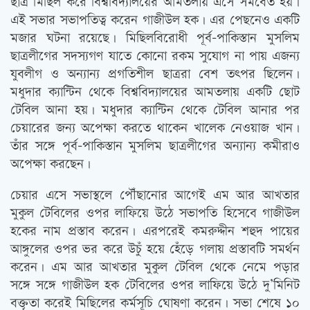
ছাত্র মিছিল করে বিশ্ববিদ্যালয়ের আমতলায় এসে সমবেত হয়।
এই সভার সভাপতিত্ব করেন গাজীউল হক। এর পেছনেও একটি
মজার ঘটনা রয়েছে। মিছিলবিরোধী পূর্ব-পাকিস্তান মুসলিম
ছাত্রলীগের সদস্যগণ যাতে কোনো রকম সুযোগ না পায় এজন্য
যুবলীগ ও অন্যান্য প্রগতিশীল ছাত্ররা বেশ তত্‍পর ছিলেন।
মধুদার ক্যান্টিন থেকে বিশ্ববিদ্যালয়ের আমতলায় একটি ছোট
টেবিল আনা হয়। মধুদার ক্যান্টিন থেকে টেবিল আনার পর
চেয়ারের জন্য অপেক্ষা করতে থাকেন খালেক নেওয়াজ খান।
তাঁর সঙ্গে পূর্ব-পাকিস্তান মুসলিম ছাত্রলীগের অন্যান্য কমীরাও
অপেক্ষা করছেন।
চেয়ার এসে সভাস্থলে পৌঁছানোর আগেই এম আর আখতার
মুকুল টেবিলের ওপর লাফিয়ে উঠে সভাপতি হিসেবে গাজীউল
হকের নাম প্রস্তাব করেন। এরপরেই কমরুদ্দীন শহুদ পায়ের
আঙ্গুলের ওপর ভর করে উচুঁ হয়ে হেঁড়ে গলায় প্রস্তাবটি সমর্থন
করেন। এম আর আখতার মুকুল টেবিল থেকে নেমে পড়ার
সঙ্গে সঙ্গে গাজীউল হক টেবিলের ওপর লাফিয়ে উঠে দু’মিনিট
বক্তৃতা করেই মিছিলের কর্মসূচি ঘোষণা করেন। সভা শেষে ১০