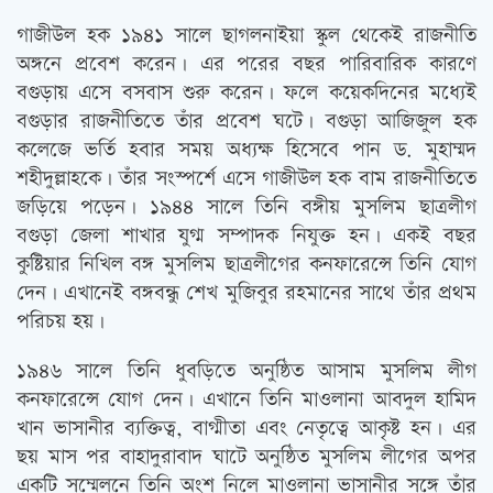
গাজীউল হক ১৯৪১ সালে ছাগলনাইয়া স্কুল থেকেই রাজনীতি
অঙ্গনে প্রবেশ করেন। এর পরের বছর পারিবারিক কারণে
বগুড়ায় এসে বসবাস শুরু করেন। ফলে কয়েকদিনের মধ্যেই
বগুড়ার রাজনীতিতে তাঁর প্রবেশ ঘটে। বগুড়া আজিজুল হক
কলেজে ভর্তি হবার সময় অধ্যক্ষ হিসেবে পান ড. মুহাম্মদ
শহীদুল্লাহকে। তাঁর সংস্পর্শে এসে গাজীউল হক বাম রাজনীতিতে
জড়িয়ে পড়েন। ১৯৪৪ সালে তিনি বঙ্গীয় মুসলিম ছাত্রলীগ
বগুড়া জেলা শাখার যুগ্ম সম্পাদক নিযুক্ত হন। একই বছর
কুষ্টিয়ার নিখিল বঙ্গ মুসলিম ছাত্রলীগের কনফারেন্সে তিনি যোগ
দেন। এখানেই বঙ্গবন্ধু শেখ মুজিবুর রহমানের সাথে তাঁর প্রথম
পরিচয় হয়।
১৯৪৬ সালে তিনি ধুবড়িতে অনুষ্ঠিত আসাম মুসলিম লীগ
কনফারেন্সে যোগ দেন। এখানে তিনি মাওলানা আবদুল হামিদ
খান ভাসানীর ব্যক্তিত্ব, বাগ্মীতা এবং নেতৃত্বে আকৃষ্ট হন। এর
ছয় মাস পর বাহাদুরাবাদ ঘাটে অনুষ্ঠিত মুসলিম লীগের অপর
একটি সম্মেলনে তিনি অংশ নিলে মাওলানা ভাসানীর সঙ্গে তাঁর