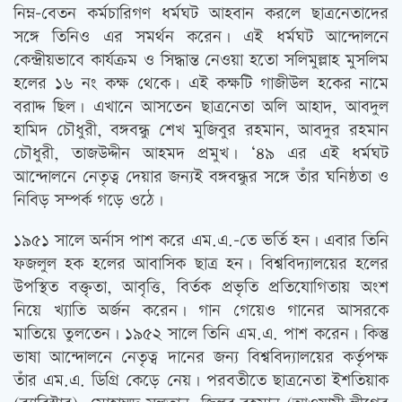
নিম্ন-বেতন কর্মচারিগণ ধর্মঘট আহবান করলে ছাত্রনেতাদের
সঙ্গে তিনিও এর সমর্থন করেন। এই ধর্মঘট আন্দোলনে
কেন্দ্রীয়ভাবে কার্যক্রম ও সিদ্ধান্ত নেওয়া হতো সলিমুল্লাহ মুসলিম
হলের ১৬ নং কক্ষ থেকে। এই কক্ষটি গাজীউল হকের নামে
বরাদ্দ ছিল। এখানে আসতেন ছাত্রনেতা অলি আহাদ, আবদুল
হামিদ চৌধুরী, বঙ্গবন্ধু শেখ মুজিবুর রহমান, আবদুর রহমান
চৌধুরী, তাজউদ্দীন আহমদ প্রমুখ। ‘৪৯ এর এই ধর্মঘট
আন্দোলনে নেতৃত্ব দেয়ার জন্যই বঙ্গবন্ধুর সঙ্গে তাঁর ঘনিষ্ঠতা ও
নিবিড় সম্পর্ক গড়ে ওঠে।
১৯৫১ সালে অর্নাস পাশ করে এম.এ.-তে ভর্তি হন। এবার তিনি
ফজলুল হক হলের আবাসিক ছাত্র হন। বিশ্ববিদ্যালয়ের হলের
উপস্থিত বক্তৃতা, আবৃত্তি, বির্তক প্রভৃতি প্রতিযোগিতায় অংশ
নিয়ে খ্যাতি অর্জন করেন। গান গেয়েও গানের আসরকে
মাতিয়ে তুলতেন। ১৯৫২ সালে তিনি এম.এ. পাশ করেন। কিন্তু
ভাষা আন্দোলনে নেতৃত্ব দানের জন্য বিশ্ববিদ্যালয়ের কর্তৃপক্ষ
তাঁর এম.এ. ডিগ্রি কেড়ে নেয়। পরবতীতে ছাত্রনেতা ইশতিয়াক