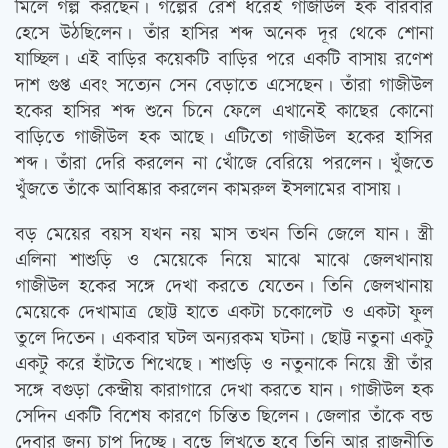
মিলে গল্প করছেন। গল্পের রেশ ধরেই গাজীউল হক বারবার
হেসে উঠছিলেন। তাঁর হাসির শব্দ অনেক দূর থেকে শোনা
যাচ্ছিল। এই বাড়ির কয়েকটি বাড়ির পরে একটি বাসায় রণেশ
দাশ গুপ্ত এবং সত্যেন সেন বেড়াতে এসেছেন। তাঁরা গাজীউল
হকের হাসির শব্দ শুনে চিনে ফেলে এখানেই কাছের কোনো
বাড়িতে গাজীউল হক আছে। এটিতো গাজীউল হকের হাসির
শব্দ। তাঁরা দেরি করলেন না খোঁজে বেরিয়ে পরলেন। খুঁজতে
খুঁজতে তাঁকে আবিষ্কার করলেন কামরুল ইসলামের বাসায়।
বড় মেয়ের বয়স যখন নয় মাস তখন তিনি জেলে যান। স্ত্রী
এলিনা শাশুড়ি ও মেয়েকে নিয়ে মাঝে মাঝে জেলখানায়
গাজীউল হকের সঙ্গে দেখা করতে যেতেন। তিনি জেলখানায়
মেয়েকে দেখামাত্র ছোট্ট হাতে একটা চকোলেট ও একটা ফুল
তুলে দিতেন। একবার ঘটল অন্যরকম ঘটনা। ছোট্ট নতুনা একটু
একটু করে হাঁটতে শিখেছে। শাশুড়ি ও নতুনাকে নিয়ে স্ত্রী তাঁর
সঙ্গে বগুড়া কেন্দ্রীয় কারাগারে দেখা করতে যান। গাজীউল হক
সেদিন একটি বিশেষ কারণে চিন্তিত ছিলেন। জেলার তাঁকে বন্ড
দেবার জন্য চাপ দিচ্ছে। বন্ডে লিখতে হবে তিনি আর রাজনীতি