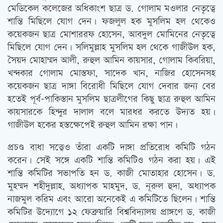
মেডিকেল কলেজের অধিকাংশ ছাত্র ড. গোলাম মওলার নেতৃত্বে
শান্তি মিছিলে যোগ দেন। ফজলুল হক মুসলিম হল থেকেও
কয়েকজন ছাত্র মোশাররফ হোসেন, আবদুল মোমিনের নেতৃত্বে
মিছিলে যোগ দেন। সলিমুল্লাহ মুসলিম হল থেকে গাজীউল হক,
সৈয়দ মোহাম্মদ আলী, রুহুল আমিন কায়সার, গোলাম কিবরিয়া,
খন্দকার গোলাম মোস্তফা, সাদেক খান, নাজির হোসেনসহ
কয়েকজন ছাত্র দাঙ্গা বিরোধী মিছিলে যোগ দেবার জন্য বের
হতেই পূর্ব-পাকিস্তান মুসলিম ছাত্রলীগের কিছু ছাত্র রুহুল আমিন
কায়সারকে হিন্দুর দালাল বলে মারধর করতে উদ্যত হয়।
গাজীউল হকের হস্তক্ষেপেই রুহুল আমিন রক্ষা পান।
প্রচণ্ড বাধা সত্ত্বেও তাঁরা একটি দাঙ্গা প্রতিরোধ কমিটি গঠন
করেন। সেই সঙ্গে একটি শান্তি কমিটিও গঠন করা হয়। এই
শান্তি কমিটির সভাপতি হন ড. কাজী মোতাহার হোসেন। ড.
মুহম্মদ শহীদুল্লাহ, অধ্যাপক মাহমুদ, ড. নূরুল হুদা, অধ্যাপক
নাজমুল করিম এবং আরো অনেকেই এ কমিটিতে ছিলেন। শান্তি
কমিটির উদ্যোগে ১২ ফেব্রুয়ারি বিশ্ববিদ্যালয় প্রাঙ্গণে ড. কাজী