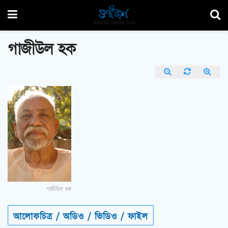
গাজীউল হক
গাজীউল হক
আলোকচিত্র / অডিও / ভিডিও / ফাইল