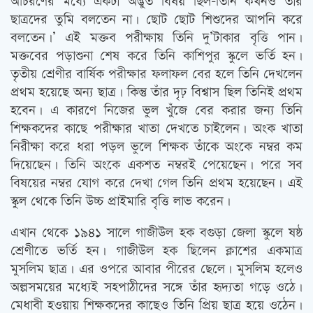
আচরণের মধ্যে একটা অদ্ভুত বিষয় ছিল-তিনি কখনও তাঁর
ছাত্রদের তুমি বলতেন না। ছোট ছোট শিশুদের আপনি করে
বলতেন।’ এই মক্তব পরীক্ষায় তিনি দু’টাকার বৃত্তি পান।
মক্তবের পড়াশুনা শেষ করে তিনি কাশিপুর স্কুলে ভর্তি হন।
তৃতীয় শ্রেণীর বার্ষিক পরীক্ষার ফলাফল বের হলে তিনি দেখলেন
প্রথম হয়েছে অন্য ছাত্র। কিন্তু তাঁর দৃঢ় বিশ্বাস ছিল তিনিই প্রথম
হবেন। এ কারণে নিজের ভুল খুঁজে বের করার জন্য তিনি
শিক্ষকদের কাছে পরীক্ষার খাতা দেখতে চাইলেন। অংক খাতা
নিরীক্ষা করে ধরা পড়ল ভুলে শিক্ষক তাঁকে অংকে নম্বর কম
দিয়েছেন। তিনি অংকে একশত নম্বরই পেয়েছেন। পরে সব
বিষয়ের নম্বর যোগ করে দেখা গেল তিনি প্রথম হয়েছেন। এই
স্কুল থেকে তিনি উচ্চ প্রাইমারি বৃত্তি লাভ করেন।
এখান থেকে ১৯৪১ সালে গাজীউল হক বগুড়া জেলা স্কুলে ষষ্ঠ
শ্রেণীতে ভর্তি হন। গাজীউল হক ছিলেন ক্লাশের একমাত্র
মুসলিম ছাত্র। এর ওপরে আবার পীরের ছেলে। মুসলিম হলেও
অল্পসময়ের মধ্যেই সহপাঠীদের সঙ্গে তাঁর হৃদ্যতা গড়ে ওঠে।
মেধাবী হওয়ায় শিক্ষকদের কাছেও তিনি প্রিয় ছাত্র হয়ে ওঠেন।