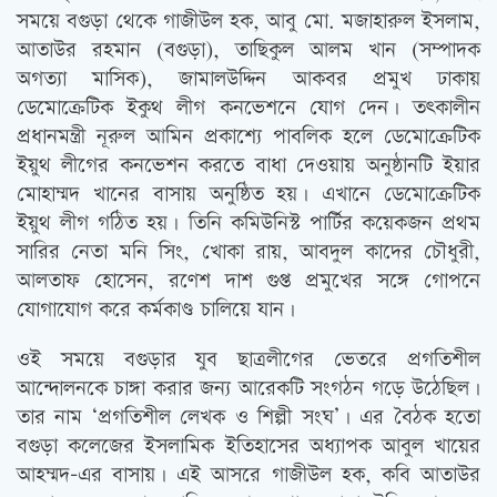
সময়ে বগুড়া থেকে গাজীউল হক, আবু মো. মজাহারুল ইসলাম,
আতাউর রহমান (বগুড়া), তাছিকুল আলম খান (সম্পাদক
অগত্যা মাসিক), জামালউদ্দিন আকবর প্রমুখ ঢাকায়
ডেমোক্রেটিক ইকুথ লীগ কনভেশনে যোগ দেন। তত্‍কালীন
প্রধানমন্ত্রী নূরুল আমিন প্রকাশ্যে পাবলিক হলে ডেমোক্রেটিক
ইয়ুথ লীগের কনভেশন করতে বাধা দেওয়ায় অনুষ্ঠানটি ইয়ার
মোহাম্মদ খানের বাসায় অনুষ্ঠিত হয়। এখানে ডেমোক্রেটিক
ইয়ুথ লীগ গঠিত হয়। তিনি কমিউনিস্ট পার্টির কয়েকজন প্রথম
সারির নেতা মনি সিং, খোকা রায়, আবদুল কাদের চৌধুরী,
আলতাফ হোসেন, রণেশ দাশ গুপ্ত প্রমুখের সঙ্গে গোপনে
যোগাযোগ করে কর্মকাণ্ড চালিয়ে যান।
ওই সময়ে বগুড়ার যুব ছাত্রলীগের ভেতরে প্রগতিশীল
আন্দোলনকে চাঙ্গা করার জন্য আরেকটি সংগঠন গড়ে উঠেছিল।
তার নাম ‘প্রগতিশীল লেখক ও শিল্পী সংঘ’। এর বৈঠক হতো
বগুড়া কলেজের ইসলামিক ইতিহাসের অধ্যাপক আবুল খায়ের
আহম্মদ-এর বাসায়। এই আসরে গাজীউল হক, কবি আতাউর