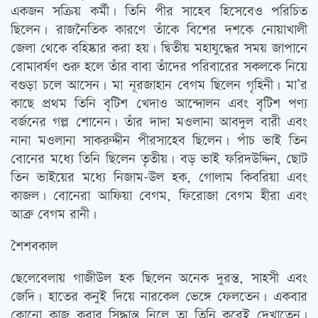
একজন সক্রিয় কর্মী। তিনি পীর সাহেব হিসেবেও পরিচিত
ছিলেন। রাজনৈতিক কারণে তাঁকে বিশের দশকে নোয়াখালী
জেলা থেকে বহিষ্কার করা হয়। দ্বিতীয় মহাযুদ্ধের সময় জাপানে
বোমাবর্ষণ শুরু হলে তাঁর বাবা তাঁদের পরিবারের সকলকে নিয়ে
বগুড়া চলে আসেন। মা নূরজাহান বেগম ছিলেন গৃহিনী। মা’র
কাছে প্রথম তিনি বৃটিশ খেদাও আন্দোলন এবং বৃটিশ পণ্য
বর্জনের গল্প শোনেন। তাঁর দাদা মওলানা আবদুল বারী এবং
নানা মওলানা সাকরুদ্দীন পীরসাহেব ছিলেন। পাঁচ ভাই তিন
বোনের মধ্যে তিনি ছিলেন তৃতীয়। বড় ভাই ফরিদউদ্দিন, ছোট
তিন ভাইয়ের মধ্যে নিজাম-উল হক, গোলাম কিবরিয়া এবং
কাজল। বোনেরা আফিয়া বেগম, ফিরোজা বেগম হীরা এবং
আব্রু বেগম রানী।
শৈশবকাল
ছেলেবেলায় গাজীউল হক ছিলেন অনেক দুরন্ত, সাহসী এবং
জেদি। হাতের কনুই দিয়ে নারকেল ভেঙ্গে ফেলতেন। একবার
কোনো কাজ করার সিদ্ধান্ত নিলে তা তিনি করেই দেখাতেন।