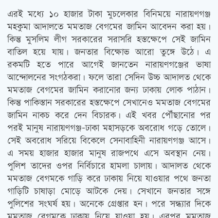
এরই মধ্যে ১০ হাজার টাকা মুচলেকার বিনিময়ে নারায়ণগঞ্জ
মহকুমা আদালতে মমতাজ বেগমের জামিন আবেদন করা হয়।
কিন্তু মুসলিম লীগ সরকারের সরাসরি হস্তক্ষেপে সেই জামিন
বাতিল হয়ে যায়। জনতার বিক্ষোভ আরো তুঙ্গে উঠে। এ
রকমটি হতে পারে আগেই জানতেন নারায়ণগঞ্জের ভাষা
আন্দোলনের সংগঠকরা। ফলে তারা সেদিন উচ্চ আদালত থেকে
মমতাজ বেগমের জামিন করানোর জন্য ঢাকায় লোক পাঠান।
কিন্তু পাকিস্তান সরকারের হস্তক্ষেপে সেখানেও মমতাজ বেগমের
জামিন নাকচ করে দেন বিচারক। এই খবর পৌঁছানোর পর
পরই মানুষ নারায়ণগঞ্জ-ঢাকা মহাসড়কে অবরোধ গড়ে তোলে।
সেই অবরোধ সরিয়ে বিকেলে সেনাবাহিনী নারায়ণগঞ্জ আসে।
এ সময় হাজার হাজার মানুষ রাজপথে এসে অবস্থান নেয়।
পুলিশ তাদের ওপর নির্বিচারে হামলা চালায়। আদালত থেকে
মমতাজ বেগমকে গাড়ি করে ঢাকায় নিয়ে যাওয়ার পথে জনতা
গাড়িটি চাষাড়া মোড়ে আটকে দেয়। সেখানে জনতার সঙ্গে
পুলিশের সংঘর্ষ হয়। অনেকে গ্রেপ্তার হন। পরে সন্ধ্যার দিকে
মমতাজ বেগমকে ঢাকায় নিয়ে যাওয়া হয়। এরপর মমতাজ