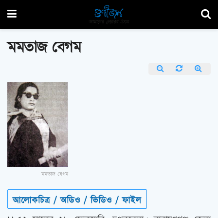
মমতাজ বেগম
মমতাজ বেগম
আলোকচিত্র / অডিও / ভিডিও / ফাইল