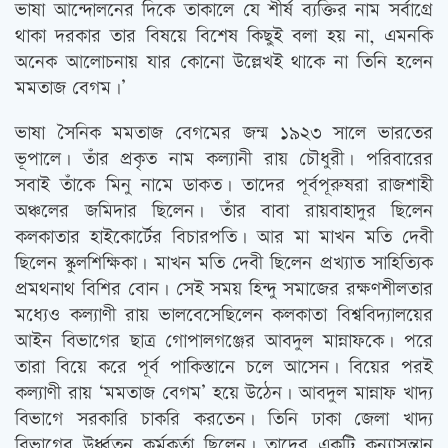
ভাষা আন্দোলনের দিকে তাকালে যে শীর্ষ ব্যক্তির নাম সর্বাগ্রে
থাকা দরকার তার বিষয়ে বিশেষ কিছুই বলা হয় না, এমনকি
অনেক আলোচনায় যার কোনো উল্লেখই থাকে না তিনি হলেন
মমতাজ বেগম।’
ভাষা সৈনিক মমতাজ বেগমের জন্ম ১৯২৩ সালে ভারতের
ভূপালে। তাঁর প্রকৃত নাম কল্যানী রায় চৌধুরী। পরিবারের
সবাই তাঁকে মিনু নামে ডাকত। তাদের পূর্বপূরুষরা রাজশাহী
অঞ্চলের জমিদার ছিলেন। তাঁর বাবা রায়বাহাদুর ছিলেন
কলকাতার হাইকোর্টের বিচারপতি। আর মা মাখন মতি দেবী
ছিলেন স্কুলশিক্ষিকা। মাখন মতি দেবী ছিলেন প্রখ্যাত সাহিত্যিক
প্রমথনাথ বিশির বোন। সেই সময় হিন্দু সমাজের রক্ষণশীলতার
মধ্যেও কল্যাণী রায় ভালবেসেছিলেন কলকাতা বিশ্ববিদ্যালয়ের
আইন বিভাগের ছাত্র গোপালগঞ্জের আবদুল মান্নাফকে। পরে
তারা বিয়ে করে পূর্ব পাকিস্তানে চলে আসেন। বিয়ের পরই
কল্যাণী রায় ‘মমতাজ বেগম’ হয়ে উঠেন। আবদুল মান্নাফ খাদ্য
বিভাগে সরকারি চাকরি করতেন। তিনি ঢাকা জেলা খাদ্য
বিভাগের উর্ধ্বতন কর্মকর্তা ছিলেন। তাদের একটি কন্যাসন্তান