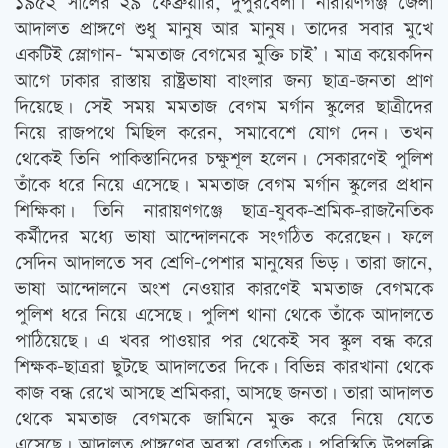
১৯৫২ সালের ২৯ ফেব্রুয়ারি, দুপুরবেলা। নারায়ণগঞ্জ জেলা
আদালত প্রাঙ্গণে শুধু মানুষ আর মানুষ। তাদের সবার মুখে
একটিই স্লোগান- ‘মমতাজ বেগমের মুক্তি চাই’। মাত্র কয়েকদিন
আগে ঢাকার রাস্তায় রাষ্ট্রভাষা বাংলার জন্য ছাত্র-জনতা প্রাণ
দিয়েছে। সেই সময় মমতাজ বেগম মর্গান স্কুলের ছাত্রীদের
নিয়ে রাজপথে মিছিল করেন, সমাবেশে যোগ দেন। তখন
থেকেই তিনি পাকিস্তানিদের চক্ষুশূল হলেন। সেকারণেই পুলিশ
তাঁকে ধরে নিয়ে এসেছে। মমতাজ বেগম মর্গান স্কুলের প্রধান
শিক্ষিকা। তিনি নারায়ণগঞ্জে ছাত্র-যুবক-শ্রমিক-রাজনৈতিক
কর্মীদের মধ্যে ভাষা আন্দোলনকে সংগঠিত করেছেন। ফলে
সেদিন আদালতে সব শ্রেণি-পেশার মানুষের ভিড়। তারা জানে,
ভাষা আন্দোলনে অংশ নেওয়ার কারণেই মমতাজ বেগমকে
পুলিশ ধরে নিয়ে এসেছে। পুলিশ থানা থেকে তাঁকে আদালতে
পাঠিয়েছে। এ খবর পাওয়ার পর থেকেই সব স্কুল বন্ধ করে
শিক্ষক-ছাত্ররা ছুটছে আদালতের দিকে। বিভিন্ন কারখানা থেকে
কাজ বন্ধ রেখে আসছে শ্রমিকরা, আসছে জনতা। তারা আদালত
থেকে মমতাজ বেগমকে জামিনে মুক্ত করে নিয়ে যেতে
এসেছে। আদালত প্রাঙ্গণের অবস্থা বেগতিক। পরিস্থিতি উপলব্ধি