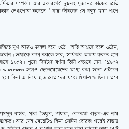
মর্মিতার সম্পর্ক। আর একারণেই দুজনই দুজনের কাজের প্রতি
চার দেখাশোনা করেছে।’ সারা জীবনের সে বন্ধুর ছায়া পাশে
 সজ্জিত মুখ আজও উজ্জ্বল হয়ে ওঠে। অতি আগ্রহে বলে ওঠেন,
নি। ভাষাকে রক্ষা করতে হবে, স্বাধিকার আদায় করতে হবে
ঠে আসে ১৯৫২। পুরো দিনটার বর্ণনা তিনি এভাবে দেন, ‘১৯৫২
।
হলেও ছেলেমেয়েদের মধ্যে কথা হতো প্রক্টরের
Co- education
কিনা এ নিয়ে ছাত্র নেতাদের মধ্যে দ্বিধা-দ্বন্দ্ব ছিল। তবে
শামসুন নাহার, সারা তৈফুর, শফিয়া, রোকেয়া খাতুন-এর নাম
ামে ডাকত। আর সেই মেয়েটিও কিনা সেদিন বোরকা পরেই রাস্তায়
, ড. হালিমা খাতুন ও রওশন আরা বাচ্চু ছাড়া বাকিরা আজ শুধুই