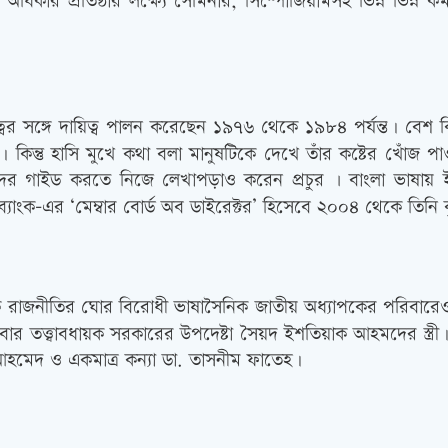
ধিকার প্রতিষ্ঠার লক্ষ্যে সেমিনার, সিম্পোজিয়ামসহ ভিন্ন ভিন্ন কর
ত্বের সঙ্গে দায়িত্ব পালন করেছেন ১৯৭৬ থেকে ১৯৮৪ পর্যন্ত। বেশ
হয়। কিন্তু হাসি মুখে কথা বলা মানুষটিকে দেখে তাঁর কষ্টের খোঁজ
দের গাইড করতে নিজে লেখাপড়াও করেন প্রচুর ৷ বাংলা ভাষায় ই
শ ব্যাংক-এর ‘মেম্বার বোর্ড অব ডাইরেক্টর’ হিসেবে ২০০৪ থেকে তিনি 
-শিক্ষক রাজনীতির ঘোর বিরোধী ভাষাসৈনিক জাতীয় অধ্যাপকের পরিবা
র তত্ত্বাবধায়ক সরকারের উপদেষ্টা সৈয়দ ইশতিয়াক আহমদের স্ত্
আহমেদ ও একমাত্র কন্যা ডা. তাসনীম ফাতেহ।