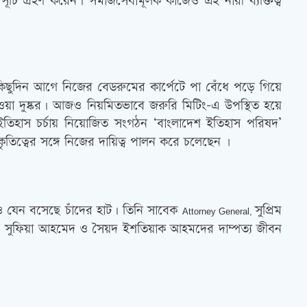
্মসূচি গ্রহণ করেন। সমাজসেবামূলক কাজেও এই নারী ব্যক্তিত্ব
 কিছুদিন আগে নিজের বেডরুমের কার্পেটে পা বেঁধে পড়ে গিয়ে
 পাওয়া দুষ্কর। আজও নিয়মিতভাবে জরুরি মিটিং-এ উপস্থিত হয়ে
তিহাস চর্চায় নিয়োজিত সংগঠন ‘বাংলাদেশ ইতিহাস পরিষদ’
কৃতিত্বের সঙ্গে নিজের দায়িত্ব পালন করে চলেছেন ৷
রেও যেন বসেছে চাঁদের হাট। তিনি সাবেক
সুপ্রিম
Attorney General,
রী। সুফিয়া আহমেদ ও সৈয়দ ইশতিয়াক আহমদের দাম্পত্য জীবন