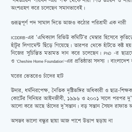
‘সমউন্নয়ন পরিষদ’-এর পক্ষ থেকে নারী শিশু উন্নয়ন ও নারী অ
অংশগ্রহণ করে চলেছেন সমানভাবেই।
গুরূত্বপূর্ণ পদ সামাল দিতে আজও কঠোর পরিশ্রমী এক নারী
-এর ‘এথিক্যাল রিভিউ কমিটি’র মেম্বার হিসেবে কৃতি
ICDDRB
হাঁটুর লিগামেন্ট ছিঁড়ে গিয়েছে। তারপর থেকে হাঁটতে কষ্ট 
নিজের সুচিন্তিত মতামত দান করে চলেছেন।
-র ছাত্র
PhD
ও
-এর প্রতিষ্ঠাতা সদস্য ৷ বাংলাদে
‘Cheshire Home Foundation’
ঘরের ভেতরেও চাঁদের হাট
উদার, ধর্মনিরপেক্ষ, নৈতিক দৃষ্টিভঙ্গির অধিকারী ও ছাত্র
কোর্টের সিনিয়র আইনজীবী, ১৯৯৬ ও ২০০১ সালে পরপর দু’বা
আলো করে আছে তাঁদের দু’সন্তান। বড় সন্তান সৈয়দ রাফাত 
অসম্ভব ভালো বন্ধুর ছায়া আজ পাশে উত্তাপ ছড়ায় না