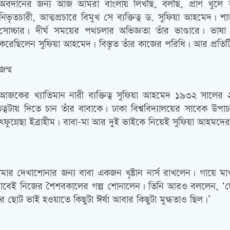
অবদানের জন্য আজ আমরা বাংলায় লিখছি, বলছি, প্রাণ খুলে
নিভৃতচারী, আত্মপ্রচারে বিমুখ সে ব্যক্তিত্ব ড. সুফিয়া আহমেদ। 
সোচ্চার। দীর্ঘ সময়ের পথচলার অভিজ্ঞতা তাঁর ভাণ্ডারে। ভাষা
করেছিলেন সুফিয়া আহমেদ। বিস্তৃত তাঁর কাজের পরিধি। আর প্রতিটি
জন্ম
আজকের খ্যাতিমান নারী ব্যক্তিত্ব সুফিয়া আহমেদ ১৯৩২ সালের
বটায় দিতে চান তাঁর বাবাকে। ঢাকা বিশ্ববিদ্যালয়ের সাবেক উপাচার্য
ত্ফুন্নেছা ইব্রাহীম। বাবা-মা আর দু্ই ভাইকে নিয়েই সুফিয়া আহম
 দেখাশোনার জন্য বাবা একজন খৃষ্টান নার্স রাখলেন। গায়ে মা
বেই নিজের শৈশবকালের গল্প শোনালেন। তিনি আরও বললেন, ‘ছোটব
ছোট ভাই হওয়াতে কিছুটা ঈর্ষা আবার কিছুটা মুগ্ধতাও ছিল।’