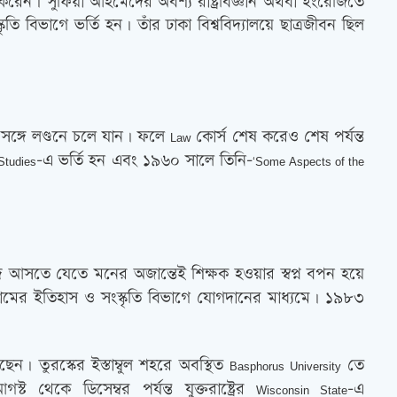
তি করেন। সুফিয়া আহমেদের অবশ্য রাষ্ট্রবিজ্ঞান অথবা ইংরেজিতে
তি বিভাগে ভর্তি হন। তাঁর ঢাকা বিশ্ববিদ্যালয়ে ছাত্রজীবন ছিল
সঙ্গে লণ্ডনে চলে যান। ফলে
কোর্স শেষ করেও শেষ পর্যন্ত
Law
-এ ভর্তি হন এবং ১৯৬০ সালে তিনি-
 Studies
‘Some Aspects of the
ে আসতে যেতে মনের অজান্তেই শিক্ষক হওয়ার স্বপ্ন বপন হয়ে
 ইসলামের ইতিহাস ও সংস্কৃতি বিভাগে যোগদানের মাধ্যমে। ১৯৮৩
ন। তুরস্কের ইস্তাম্বুল শহরে অবস্থিত
তে
Basphorus University
েকে ডিসেম্বর পর্যন্ত যুক্তরাষ্ট্রের
-এ
Wisconsin State