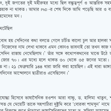
ুই জগতের দুই মহীরুহর মধ্যে ছিল বন্ধুত্বপূর্ণ ও আন্তরিক সহ
ইশতিয়াক না থাকত। আমার
-র শেষ দিকে আমি পড়েছি আর ও বাচ্
PhD
আহমেদের মন।
 ঘটেছিল
তাই বোধ হয় সেদিনের কথা বলতে গেলে চর্চিত কালো চুল আর হালকা
 নিজেদের নাম লেখা থাকবে এমন কোনও ভাবনাই তো তখন কাজ করে
েই সেদিন রাস্তায় নেমেছিলাম।’ তাঁর সঙ্গে কথোপকথনের মাঝে উ
 ছিল বড় জোর ৭০। এর মধ্যে হলে থাকত ৩০ থেকে ৩৫ জনের মতো
 ২১ ফেব্রুয়ারি ১৪৪ ধারা জারি করা হয়েছিল। এই ধারা ভাঙ্গা হবে 
সেদিনের আন্দোলনে ছাত্রীরাও এসেছিলেন।’
দ্ধা হিসেবে ভাষাসৈনিক রওশন আরা বাচ্চু, ড. হালিমা খাতুন, 
ে আসত যে মেয়েটি তাকে সহপাঠিরা দুষ্টুমি করে ‘বোরকা শামসুন’ ন
যায়ের বিরুদ্ধে রুখে দাঁড়ানো ভাষাসৈনিকদের মধ্যে ড. সুফিয়া আহমেদ