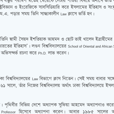
বা সে বন্ধুর পরামর্শ মতেই মেয়েকে লেটার পাওয়া বিষয়ে অনার্সে ভর্
ষ্ট্রবিজ্ঞান ও ইংরেজিকে সাবসিডিয়ারি করে ইসলামের ইতিহাস ও সংস্কৃ
.এ. পড়ার সময় তিনি সান্ধ্যকালীন
ক্লাসে ভর্তি হন।
Law
িনি স্বামী সৈয়দ ইশতিয়াক আহমদ ও ছোট ভাই খালেদ ইব্রাহীমের 
ারতের ইতিহাস’। লণ্ডন বিশ্ববিদ্যালয়ের
School of Oriental and African
অভিসন্দর্ভ রচনা করে
লাভ করেন।
Ph.D.
া বিশ্ববিদ্যালয়ের
বিভাগে ক্লাস নিতেন। সেই সময় বাবার সঙ্গ
Law
 সালে, তাঁর নিজের বিশ্ববিদ্যালয় অর্থাত্‍ ঢাকা বিশ্ববিদ্যালয়ে
। পৃথিবীর বিভিন্ন দেশে অধ্যাপক সুফিয়া আহমেদ অধ্যাপনাও করেছে
হিসেবে অধ্যাপনা করেন। আবার ১৯৮৫ সালের আগস্ট থ
Professor