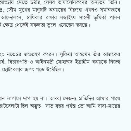
 আড্ডায় মেতে উঠছি সেসব ভাষাসৈনিকদের অন্যতম তিনি।
শান্ত, সৌম মুখের মানুষটি অন্যায়ের বিরুদ্ধে এখনও সমানভাবে
 আন্দোলনে, স্বাধিকার রক্ষার লড়াইয়ে সাহসী ভূমিকা পালন
 ক্ষেত্র থেকেই সফলতা তুলে এনেছেন স্বযত্নে।
 ২০ নভেম্বর জন্মগ্রহণ করেন। সুফিয়া আহমেদ তাঁর আজকের
, বিচারপতি ও আইনমন্ত্রী মোহাম্মদ ইব্রাহীম কন্যাকে নিজস্ব
দের ছোটবেলার জগত্‍ গড়ে উঠেছিল।
খন লাগালে দাগ হয় না। আব্বা সেজন্য প্রতিদিন আমার গায়ে
েলাটা ছিল অদ্ভুত। সাত বছর পর্যন্ত তো আমি বাবা-মায়ের