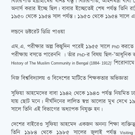
বিচারপতি ইব্রাহীমের ঘনিষ্ট বন্ধু। বিচারপতি, আইনমন্ত্রী বা
অনার্স করার ইচ্ছে ছিল। বাবার ইচ্ছেতেই শেষ পর্যন্ত তিনি রা
১৯৫০ থেকে ১৯৫৪ সাল পর্যন্ত। ১৯৫৩ থেকে ১৯৫৪ সালে এম
লন্ডনে ডক্টরেট ডিগ্রি পাওয়া
এম.এ. পরীক্ষার অল্প কিছুদিন পরেই ১৯৫৫ সালে
করতে ত
PhD
পরীক্ষায় বসতে পারেননি । তাঁর
-র বিষয় ছিল-‘আধুনিক ভ
PhD
শিরোনামে 
History of The Muslim Community in Bengal (1884- 1912)’
নিজ বিশ্ববিদ্যালয় ও বিদেশের মাটিতে শিক্ষকতার অভিজ্ঞতা
সুফিয়া আহমেদের বাবা ১৯৪২ থেকে ১৯৪৩ পর্যন্ত নিয়মিত ঢাক
যায় ছোট মনে। দীর্ঘদিনের লালিত স্বপ্ন আলোর মুখ দেখে ১৯৬১
সালে তিনি এই বিভাগের অধ্যাপক নিযুক্ত হন।
দেশের বাইরেও সুফিয়া আহমেদ একজন অনন্য শিক্ষা ব্যক্তিত্ব
তিনি ১৯৮৪ থেকে ১৯৮৫ সালের জুলাই পর্যন্ত
Visiting 