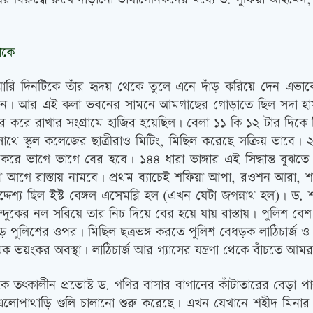
াকে
্রুয়ারি দিনটিকে তাঁর হৃদয় থেকে তুলে এনে দাঁড় করিয়ে দেন এ
র কলা ভবন। আর এই কলা ভবনের সামনে আমগাছের গোড়াতে ছিল সদা হ
রে রাখার সংগ্রামে হাজির হয়েছিল। বেলা ১১ কি ১২ টার দিকে মিটি
ে স্কুল কলেজের ছাত্রীরাও মিটিং, মিছিল করেছে সক্রিয় ভাবে। ২১
 ভাগে ভাগে বের হবে। ১৪৪ ধারা ভাঙ্গার এই সিদ্ধান্ত বুঝতে
েয়েরা আগে রাস্তায় নামবে। প্রথম ব্যাচেই শফিয়া আপা, রওশন আর
শ্য ছিল ইস্ট বেঙ্গল এসেমব্লি হল (এখন যেটা জগন্নাথ হল)। ড. 
্দুকের নল সরিয়ে তার নিচ দিয়ে বের হয়ে যায় রাস্তায়। পুলিশ বেশ 
 পুলিশের ওপর। মিছিল ছত্রভঙ্গ করতে পুলিশ বেধড়ক লাঠিচার্জ 
য়ংকর অবস্থা। লাঠিচার্জ আর গ্যাসের যন্ত্রণা থেকে বাঁচতে আমর
ত্কালীন প্রভোস্ট ড. গণির বাসার বাগানের কাঁটাতারের বেড়া পা
ুলিশ এলোপাথাড়ি গুলি চালানো শুরু করেছে। এখন যেখানে শহীদ মিন