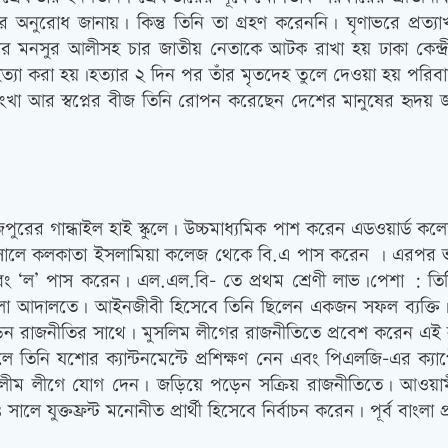
োগদেবার অনুরোধ জানায়। কিন্তু তিনি তা গ্রহণ করেননি। ঘৃণাভরে প্
র মনসুর আলীসহ চার জাতীয় নেতাকে আটক রাখা হয় ঢাকা কেন্দ্
হত্যা করা হয়।হত্যার ২ দিন পর তাঁর মৃতদেহ তুলে দেওয়া হয় পরিবারে
াংখা আর স্বপ্নের বীজ তিনি রোপন করেছেন দেশের মানুষের হৃদ
রের গান্ধাইল হাই স্কুলে। উচ্চমাধ্যমিক পাশ করেন এডওয়ার্ড কল
ালে কলকাতা ইসলামিয়া কলেজ থেকে বি.এ পাস করেন । এরপর ভর্তি
বং ‘ল’ পাস করেন। এল.এল.বি- তে প্রথম শ্রেণী লাভ।পেশা : তিন
লা আদালতে। আইনজীবী হিসেবে তিনি ছিলেন একজন সফল ব্যক্তি। 
রাজনীতির সাথে। মুসলিম লীগের রাজনীতিতে প্রবেশ করেন এই নবী
িনি যশোর ক্যান্টনমেন্টে প্রশিক্ষণ নেন এবং পিএলজি-এর ক্যাপ্
 লীগে যোগ দেন। জড়িয়ে পড়েন সক্রিয় রাজনীতিতে। আওয়ামী মুসল
 যুক্তফ্রন্ট মনোনীত প্রার্থী হিসেবে নির্বাচন করেন। পূর্ব বাংলা 