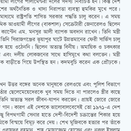
লীগের পার্লামেন্টরী দলের সদস্য নির্বাচিত হন। কিন্তু দেশ
ের অর্থনৈতিক ও খাদ্য নিরাপত্তা ব্যবস্থা হুমকির মুখে পরে।
্যমে রাষ্ট্রপতি শাসিত সরকার পদ্ধতি চালু করেন। এ সময়
ৃষক শ্রমিক আওয়ামী লীগের (বাকশাল) সেক্রেটারী জেনারেলও ছিলেন
 ক্যাপ্টেন এম. মনসুর আলী ব্যাপক অবদান রাখেন। তিনি মন্ত্রী
। তিনি সিরাজগঞ্জের ভূয়াপুর ঘাটে উন্নতমানের ফেরী সার্ভিস চালু
ম্ভিক হয়ে ওঠেননি। ছিলেন অত্যন্ত বিনীয়। অমায়িক ও চকত্‍কার
বজন এবং দলীয় লোকজনের সাথে হাসিমুখে কথা বলতেন। মন্ত্রী
র এক বাড়ীতে গিয়ে উপস্থিত হন। কদমবুচি করেন এক প্রৌঢ়কে।
েন তখন উত্তর বঙ্গের অনেক মানুষকে রেলওয়ে এবং পুলিশ বিভাগে
 তাঁর ছেলেমেয়েদেরকে খুব সময় দিতে না পারলেও স্ত্রীর কাছে
ও তিনি অত্যন্ত সরল জীবন-যাপন করতেন। প্রায়ই জোরে জোরে
কটি গান। কারণ এই দেশকে ভালোবালবেসেই তো ১৯৭১-এ দেশ
ছু বিপথগামী সেনার হাতে দেশী-বিদেশী চক্রান্তের শিকার হয়ে
ে বিস্ময়ে বিমূঢ় করে দেয়। শেখ মুজিবকে হত্যার পর তাঁকে
ধি ওবায়দুর রহমান, শাহ্ মোয়াজ্জেম হোসেন এবং নুরুল ইসলাম