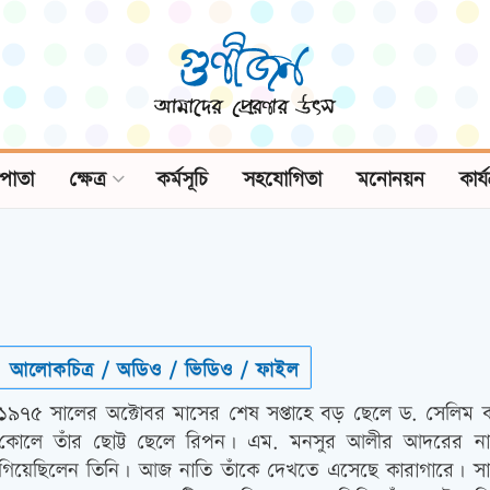
পাতা
ক্ষেত্র
কর্মসূচি
সহযোগিতা
মনোনয়ন
কার্
আলোকচিত্র / অডিও / ভিডিও / ফাইল
১৯৭৫ সালের অক্টোবর মাসের শেষ সপ্তাহে বড় ছেলে ড. সেলিম 
কোলে তাঁর ছোট্ট ছেলে রিপন। এম. মনসুর আলীর আদরের না
গিয়েছিলেন তিনি। আজ নাতি তাঁকে দেখতে এসেছে কারাগারে। সা