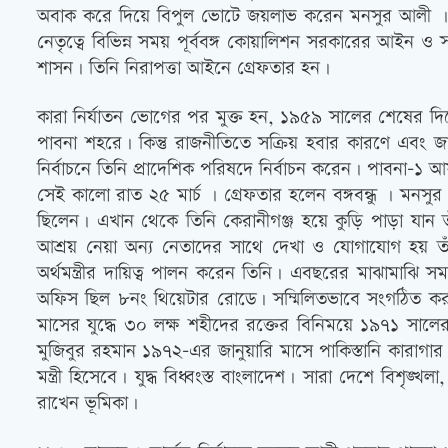
অবাক করে দিয়ে বিপুল ভোটে জয়লাভ করেন মনসুর আলী । আব্দু
নেতৃত্বে বিভিন্ন সময় পূর্ববঙ্গ কোয়ালিশন সরকারের আইন ও স
শাসন। তিনি নিরাপত্তা আইনে গ্রেফতার হন।
কারা নির্যাতন ভোগের পর মুক্ত হন, ১৯৫৯ সালের শেষের দি
পাবনা শহরে। কিন্তু রাজনীতিতে সক্রিয় হবার কারণে এবং 
নির্বাচনে তিনি প্রাদেশিক পরিষদে নির্বাচন করেন। পাবনা-১ আ
সেই কালো রাত ২৫ মার্চ । গ্রেফতার হলেন বঙ্গবন্ধু । মন
ছিলেন। এখান থেকে তিনি কেরানীগঞ্জ হয়ে কুড়ি পাড়া য
আশ্রয় নেয়া অন্য নেতাদের সাথে দেখা ও যোগাযোগ হয় তাঁ
অর্থমন্ত্রীর দায়িত্ব পালন করেন তিনি। এবছরের মাঝামাঝ
অফিস ছিল ৮নং থিয়েটার রোডে। সম্মিলিতভাবে সংগঠিত করতে থ
মাসের যুদ্ধে ৩০ লক্ষ শহীদের রক্তের বিনিময়ে ১৯৭১ সা
মুজিবুর রহমান ১৯৭২-এর জানুয়ারি মাসে পাকিস্তানি কারাগার
মন্ত্রী হিসেবে। যুদ্ধ বিধ্বংস্ত বাংলাদেশ। সারা দেশে বিশৃঙ্খল
রাখেন ভূমিকা।