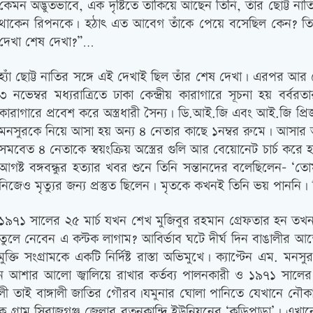
কেমন অদ্ভুতভাবে, এক দৃষ্টিতে তাকিয়ে আছেন তিনি, তাঁর ছোট্ট ন
থাকেন রিপনকে। হঠাৎ এত আবেগ তাঁকে পেয়ে বসেছিল কেন? তি
দেখা শেষ দেখা?”…
হ্যাঁ ছোট্ট নাতির সঙ্গে এই দেখাই ছিল তাঁর শেষ দেখা। এরপর আ
৩ নভেম্বর মধ্যরাত্রিতে ঢাকা কেন্দ্রীয় কারাগারে সূচনা হয় বর্বরত
কারাগারে প্রবেশ করে অস্ত্রধারী সৈন্য। ডি.আই.জি এবং আই.জি প্র
মনসুরকে নিয়ে আসা হয় অন্য ৪ নেতার কাছে ১নম্বর রুমে। আসার আগ
সমবেত ৪ নেতাকে স্বয়ংক্রিয় অস্ত্রের গুলি আর বেয়োনেট চার্চ কর
আগষ্ট বঙ্গবন্ধুর হত্যার খবর শুনে তিনি সন্তানদের বলেছিলেন- ‘তোম
নিজেও মৃত্যুর জন্য প্রস্তুত ছিলেন। মৃতকে কখনই তিনি ভয় পাননি। 
১৯৭১ সালের ২৫ মার্চ যখন শেখ মুজিবুর রহমান গ্রেফতার হন তখন আন
তুলে নেবেন এ কন্টক লাগাম? আবির্ভাব ঘটে দীর্ঘ দিন বাঙালীর আন্
ুক্তি সংগ্রামকে একটি নির্দিষ্ট রাস্তা অভিমুখে। ক্যাপ্টেন এম
নে আশার আলো জ্বালিয়ে রাখার কর্তব্য পালনকারী ও ১৯৭১ সালের ১৭
সুর আলী তাই বাঙ্গালী জাতির গৌরব।যমুনার ঘোলা পানিতে যেখানে ন
এক গ্রাম সিরাজগঞ্জ জেলার রতনকান্দি ইউনিয়নের ‘কুড়িপাড়া’। এ