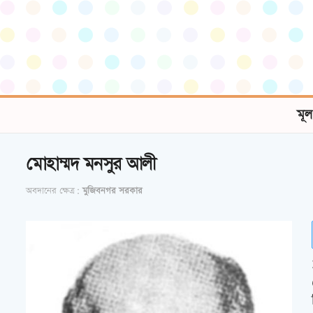
মূল
মোহাম্মদ মনসুর আলী
অবদানের ক্ষেত্র:
মুজিবনগর সরকার