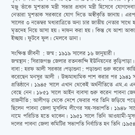
মঞ্জু তাঁকে মুশতাক মন্ত্রী সভার প্রধান মন্ত্রী হিসেবে য
নেতারা মুশতাক সরকারে যোগ দিতে অস্বীকৃতি জানায়। এরপ
সালের ৩ নভেম্বর মধ্যরাত্রিতে অন্য চার জাতীয় নেতার সাথে 
মৃতদেহ নিয়ে আসা হয়। দাফন করা হয়। কিন্তু যে আশা আক
ইচ্ছায়। ফুটবে ফুল। মেলবে ডানা।
সংক্ষিপ্ত জীবনী : জন্ম: ১৯১৯ সালের ১৬ জানুয়ারী।
জন্মস্থান: সিরাজগঞ্জ জেলার রতনকান্দি ইউনিয়নের কুড়িপাড়া।
বাবা: হরফ আলী সরকার।পড়াশুনা: পড়াশুনা শুরু করেন কাজিপু
করেছেন মনসুর আলী । উচ্চমাধ্যমিক পাশ করার পর ১৯৪১ স
প্রতিষ্ঠানে। ১৯৪৫ সালে এখান থেকেই অর্থনীতিতে এম.এ এ
বেছে নেন। ১৮৫১ সালে আইন ব্যবসা শুরু করেন পাবনা জে
রাজনীতি: আলীগড় থেকে দেশে ফেরার পর তিনি জড়িয়ে পড়েন 
ছিলেন পাবনা জেলা মুসলিম লীগের সহ-সভাপতি। ১৯৪৮ সালে ত
নামে পরিচিত হতে থাকেন। ১৯৫১ সালে তিনি আওয়ামী-মুসলীম
দলের পাবনা জেলা কমিটির সভাপতি নির্বাচিত হন তিনি।১৯৫৪ সালে