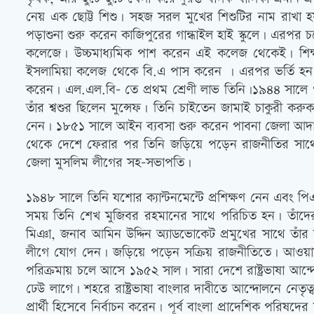
নেয় এক ছোট্ট শিশু। সহজ সরল মুখের শিশুটির নাম রাখা
পড়াশুনা শুরু করেন কাজিপুরের গান্ধাইল হাই স্কুলে। এরপর চ
কলেজে। উচ্চমাধ্যমিক পাশ করেন এই কলেজ থেকেই। শিক্
ইসলামিয়া কলেজ থেকে বি.এ পাস করেন । এরপর ভর্তি হন আল
করেন। এল.এল.বি- তে প্রথম শ্রেণী লাভ তিনি।১৯৪৪ সালে গ
তাঁর শ্বশুর ছিলেন মুন্সেফ। তিনি চাইতেন জামাই চাকুরী কর
নেন। ১৮৫১ সালে আইন ব্যবসা শুরু করেন পাবনা জেলা আদ
থেকে দেশে ফেরার পর তিনি জড়িয়ে পড়েন রাজনীতির সাথে।
জেলা মুসলিম লীগের সহ-সভাপতি।
১৯৪৮ সালে তিনি যশোর ক্যান্টনমেন্টে প্রশিক্ষণ নেন এবং 
সময় তিনি শেখ মুজিবর রহমানের সাথে পরিচিত হন। তাঁদের
মিঞা, জনাব আমিন উদ্দিন অ্যাডভোকেট প্রমুখের সাথে তাঁর
লীগে যোগ দেন। জড়িয়ে পড়েন সক্রিয় রাজনীতিতে। আওয়ামী মু
পরিক্রমায় চলে আসে ১৯৫২ সাল। সারা দেশে রাষ্ট্রভাষা আন
ঢেউ লাগে। শহরে রাষ্ট্রভাষা বাংলার দাবীতে আন্দোলনে নেতৃত
প্রার্থী হিসেবে নির্বাচন করেন। পূর্ব বাংলা প্রাদেশিক পরিষদে