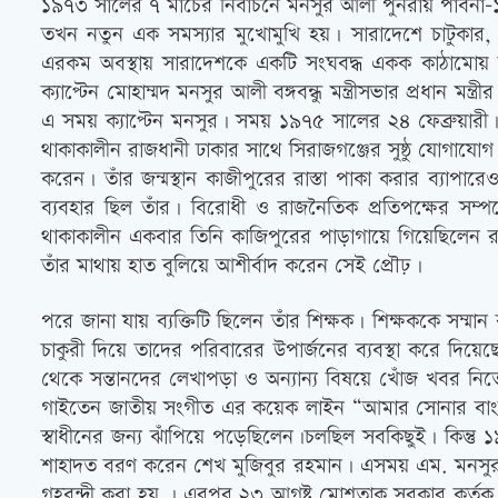
১৯৭৩ সালের ৭ মার্চের নির্বাচনে মনসুর আলী পুনরায় পাবনা-
তখন নতুন এক সমস্যার মুখোমুখি হয়। সারাদেশে চাটুকার, সুবি
এরকম অবস্থায় সারাদেশকে একটি সংঘবদ্ধ একক কাঠামোয় রূ
ক্যাপ্টেন মোহাম্মদ মনসুর আলী বঙ্গবন্ধু মন্ত্রীসভার প্রধান
এ সময় ক্যাপ্টেন মনসুর। সময় ১৯৭৫ সালের ২৪ ফেব্রুয়ারী।যুদ্
থাকাকালীন রাজধানী ঢাকার সাথে সিরাজগঞ্জের সুষ্ঠু যোগাযোগ নিশ
করেন। তাঁর জন্মস্থান কাজীপুরের রাস্তা পাকা করার ব্যাপার
ব্যবহার ছিল তাঁর। বিরোধী ও রাজনৈতিক প্রতিপক্ষের সম্প
থাকাকালীন একবার তিনি কাজিপুরের পাড়াগায়ে গিয়েছিলেন রা
তাঁর মাথায় হাত বুলিয়ে আশীর্বাদ করেন সেই প্রৌঢ়।
পরে জানা যায় ব্যক্তিটি ছিলেন তাঁর শিক্ষক। শিক্ষককে সম্ম
চাকুরী দিয়ে তাদের পরিবারের উপার্জনের ব্যবস্থা করে দিয়ে
থেকে সন্তানদের লেখাপড়া ও অন্যান্য বিষয়ে খোঁজ খবর নি
গাইতেন জাতীয় সংগীত এর কয়েক লাইন “আমার সোনার বাংল
স্বাধীনের জন্য ঝাঁপিয়ে পড়েছিলেন।চলছিল সবকিছুই। কিন্তু 
শাহাদত বরণ করেন শেখ মুজিবুর রহমান। এসময় এম. মনসুর আ
গৃহবন্দী করা হয় । এরপর ২৩ আগষ্ট মোশতাক সরকার কর্তৃক গ