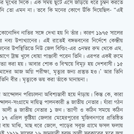
াতির মুখের দিকে। এক সময় ছুটে এসে জড়িয়ে ধরে চুম্বন করতে
নি তো এমন না। তবে কি মনের কোণে উঁকি দিয়েছিল- “এই
র কোনোদিন নাতির সঙ্গে দেখা হয় নি তাঁর। কারণ ১৯৭৫ সালের
ার নব্য উপাখ্যানের। এই রাতেই বঙ্গভবনের নির্দেশে কেন্দ্রীয়
িজনের উপস্থিতিতে নিউ জেল বিল্ডিং-এর ৩নম্বর রুম থেকে এম.
ে ট্রাঙ্ক খুলে ধোয়া পাঞ্জাবী পরেন তিনি। এরপর একই রুমে
ে হত্যা করা হয়। আবার শোক ও বিস্ময়ে বিমূঢ় হয় দেশবাসী। ১৫
াদের আজ অগ্নি পরীক্ষা, মৃত্যুর জন্য প্রস্তুত হও।’ আর তিনি
তিনি বীর। মৃত্যুকে ভয় করা তাঁকে মানায়না।
্দোলন পরিচালনা অবিশ্যম্ভাবী হয়ে দাঁড়ায়। কিন্তু কে, কারা
দোলন-সংগ্রামে দায়িত্ব পালনকারী ৪ জাতীয় নেতার। যাঁরা গঠন
. মনসুর আলী ৪ জাতীয় নেতার ১ জন। ত্যাগী ও কঠিন সময়ে কঠিন
 এপ্রিল কুষ্টিয়া জেলার মেহেরপুরের মুজিবনগরে প্রতিষ্ঠিত
ৌকা বায় মাঝি, মাছ ধরে জেলে, পাড়ের সবুজ গ্রামে ফসল ফলায়
খানেই ১৯১৯ সালের ১৬ জানুয়ারী হরফ আলী সরকারের ঘরে জন্ম