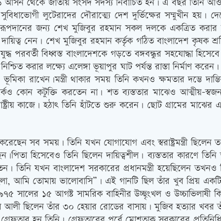
১ আসন থেকে জাতীয় সংসদ সদস্য নির্বাচিত হন। এ বছর তিনি আওয়ামী 
ধাভোগী লুটেরাদের দৌরাত্ম্যে দেশ দুর্ভিক্ষের সম্মুখীন হয়। দেশ
পদানের জন্য শেখ মুজিবুর রহমান সকল দলকে একত্রিত করার মাধ
 মন্ত্রীর দায়িত্ব নেন। শেখ মুজিবুর রহমান কর্তৃক গঠিত বাংলাদেশ ক
ধ পরবর্তী বিধ্বস্ত বাংলাদেশকে গড়তে বঙ্গবন্ধুর সহযোদ্ধা হিসেবে
্চিত করার লক্ষ্যে এলেঙ্গা ভূয়াপুর ঘাট পর্যন্ত রাস্তা নির্মাণ করেন
েও ভূমিকা রাখেন।মন্ত্রী থাকার সময় তিনি কখনও ক্ষমতার দম্ভে দা
র্কেও কোন কটুক্তি করতেন না। শত ব্যস্ততার মাঝেও আত্মীয়-স্
ষ্ট্রীয় কাজে। হঠাৎ তিনি হাঁটতে শুরু করেন। ছোট গ্রামের মাঝে
ান করেছেন সব সময়। তিনি যখন যোগাযোগ এবং স্বরাষ্ট্রমন্ত্রী ছিল
ছেন।পিতা হিসেবেও তিনি ছিলেন দায়িত্বশীল। ব্যস্ততার কারণে তিনি
তেন। তিনি যখন বাংলাদেশ সরকারের প্রধানমন্ত্রী হয়েছিলেন তখন
া, আমি তোমায় ভালোবাসি”। এই গানটি ছিল তাঁর খুব প্রিয় এ
১৯৭৫ সালের ১৫ আগষ্ট সামরিক বাহিনীর উচ্ছৃংখল ও উচ্চাভিলাষী কি
লী ছিলেন তাঁর ৩০ হেয়ার রোডের বাসায়। মুজিব হত্যার খবর তাঁক
্রেফতার হন তিনি। গ্রেফতারের পূর্বে মোশতাক সরকারের প্রতিনি