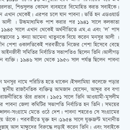
 সরলতা, শিশুসুলভ কোমল ব্যবহারে বিমোহিত করত সবাইকে।
র্ণ হন এখান থেকেই। এরপর চলে যান পাবনা। ভর্তি হন এডওয়ার্ড
র আলী । উচ্চমাধ্যমিক পাশ করার পর ১৯৪১ সালে কলকাতা
নে। ১৯৪৫ সালে এখান থেকেই অর্থনীতিতে এম.এ এবং ‘ল’ পাস
 সন্তানের ১ কন্যা আমেনা খাতুনকে বিয়ে করেন মনসুর আলী ।
স্বাধীন পেশা ওকালতিকেই পরবর্তীতে নিজের পেশা হিসেবে বেছে
 আইনজীবী সমিতির নির্বাচিত সভাপতিও ছিলেন তিনি।আলীগড়
্যক্তি। ১৯৪৬ সাল থেকে ১৯৫০ সাল পর্যন্ত ছিলেন পাবনা
াপ্টেন মনসুর নামে পরিচিত হতে থাকেন।ইসলামিয়া কলেজে পড়ার
ানীয় রাজনৈতিক ব্যক্তিত্ব আমজাদ হোসেন, আব্দুর রব বগা
য় রাজনীতিতে তাঁর প্রভাব। ১৯৫১ সালে তিনি আওয়ামী-মুসলীম
লের পাবনা জেলা কমিটির সভাপতি নির্বাচিত হন তিনি। সময়ের
্দোলন-সংগ্রামে মেতে ওঠে দেশ। পাবনা শহরেও সে সংগ্রামের
য় তাঁকে। পরবর্তীতে মুক্ত হন।১৯৫৪ সালে যুক্তফ্রন্ট মনোনীত
আব্দুল্লাহ্ আল মাহ্মুদের বিরুদ্ধে লড়াই করেন তিনি। এবং সবাইকে