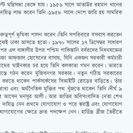
ন্ট মন্ত্রিসভা ভেঙ্গে যায়। ১৯৫৬ সালে আতাউর রহমান খানের
্রীর দায়িত্ব লাভ করেন তিনি।১৯৫৮ সালে দেশে জারি হয় সামরিক
রুত্বপূর্ণ ভূমিকা পালন করেন।তিনি সপরিবারে বসবাস করতেন
ে মাঝেই ঢাকা আসতে হতো। ১৯৭০ সালের ১৭ ডিসেম্বর সাধারণ
পর এল বাঙ্গালীর উপর পশ্চিম পাকিস্তানি বর্বরদের নিধনযজ্ঞের
াতিজা আফ্জাল হোসেনের বাসায়, যিনি একজন সরকারী কর্মচারী
আসামের মাইনকার চর হয়ে তিনি কলকাতা গমন করেন। ভারতে
দ্ধান্তে গঠন করেন মুজিবনগর সরকার। নতুন গঠিত সরকারের
স করতে থাকেন পার্কসার্কসের সিআইটি রোড়ের বাড়িতে। তাঁর
াখা এবং অর্থনৈতিক মুক্তির পথ খুঁজতে থাকেন তিনি।দীর্ঘ ৯
ে ফিরে আসেন মনসুর আলী। আর জাতির অবিসংবাদিত নেতা শেখ
দায়িত্ব নেন প্রথমে যোগাযোগ ও পরে স্বরাষ্ট্র এবং যোগাযোগ
 যোগাযোগের ক্ষেত্রে দ্রুত পদক্ষেপ নেন। হার্ডিঞ্জ ব্রীজ তৈরীতে