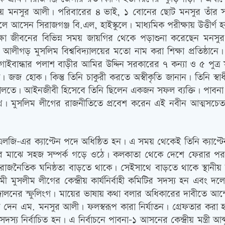
 হয় মনসুর আলী। পরিবারের ৪ ভাই, ১ বোনের ছোট মনসুর তাঁর
লে আসেন সিরাজগঞ্জ বি.এল, হাইস্কুলে। মাধ্যমিক পরীক্ষায় উত্তী
ষা জীবনের বিভিন্ন সময় জায়গির থেকে পড়াশুনা করেছেন মনসু
ীগড় মুসলিম বিশ্ববিদ্যালয়ের মতো নাম করা শিক্ষা প্রতিষ্ঠা
াইবান্ধার পলাশ বাড়ীর আমির উদ্দিন সরকারের ৭ কন্যা ও ৫ পুত্র
ুক। জজ হোক। কিন্তু তিনি চাকুরী করতে অস্বীকৃতি জানান। তিনি 
ালতে। আইনজীবী হিসেবে তিনি ছিলেন একজন সফল ব্যক্তি। পাবনা
 মুসলিম লীগের রাজনীতিতে প্রবেশ করেন এই নবীন আত্মসচেতন ব
পিএলজি-এর ক্যাপ্টেন পদে অধিষ্ঠিত হন। এ সময় থেকেই তিনি ক্য
 মাঝে সহজ সম্পর্ক গড়ে ওঠে। কলকাতা থেকে দেশে ফেরার পর স্থ
 রাজনৈতিক ঘনিষ্ঠতা বাড়তে থাকে। সেইসাথে বাড়তে থাকে স্থানী
সলীম লীগের কেন্দ্রীয় কার্যনির্বাহী কমিটির সদস্য হন এবং দ
্দোলনের স্ফুলিংগ। মায়ের ভাষায় কথা বলার অধিকারের দাবীতে আন
্ব দেন এম. মনসুর আলী। ফলস্বরূপ কারা নির্যাতন। গ্রেফতার করা হ
র সদস্য নির্বাচিত হন। এ নির্বাচনে পাবনা-১ আসনের কেন্দ্রীয় মন্ত্রী 