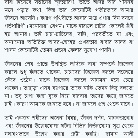
বাবা হিসেবে সন্তানের স্মৃতিচারণ, তাতে আদর আর শাসনই
মনে পড়ার কথা, কিন্তু তার কোনোটিই গভীরভাবে আমার
জীবনে আসেনি। কারণ পৃথিবীতে আসার মাত্র এগার দিন বয়সে
গর্ভধারিণী (মনোয়ারা বেগম) মাকে হারালে চাচীর কোলেই ঠাঁই
হয় আমার। তাই চাচা-চাচিদের, দাদি, পরবর্তীতে মা এবং
অন্যান্যের অতিরিক্ত আদর-স্নেহের প্রখরতায় বাবার আদর বা
শাসন কোনোটিই তেমন প্রভাব ফেলার সুযোগ পায়নি।
জীবনের শেষ প্রান্তে উপস্থিত দাদিকে বাবা সম্পর্কে জিজ্ঞেস
করলে শুধু কাঁদতে থাকেন, চাচাদের জিজ্ঞেস করলে সজোরে
কেঁদে ওঠেন। মাকে জিজ্ঞেস করলে আনমনা হয়ে চেয়ে
থাকেন। তাছাড়া এসব ব্যাপারে তাকে নাকি তেমন কিছু বলতো
না। তবু চাপা কান্না বুকে নিয়ে বারবার তাদের কাছে জানতে
চাই। কারণ আমাকে জানতে হবে। না জানলে প্রশ্ন থেকে যাবে।
তাই একজন শহীদের অজানা বিষয়, জীবন-দর্শন, মানবতাবোধ
এবং জীবনের উল্লেখযোগ্য ঘটনা বিভিন্ন নির্ভরযোগ্য সূত্র থেকে
যথাযথভাবে উল্লেখ করার চেষ্টা করছি। ছামান আলী