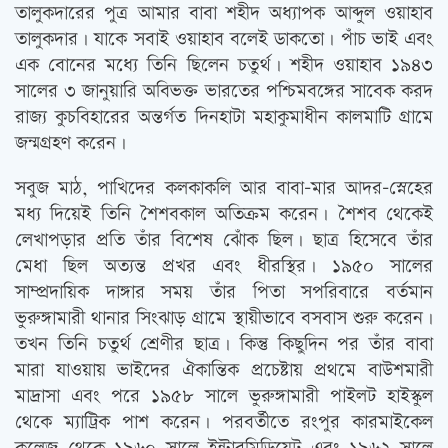
তালুকদারের পুত্র আমার বাবা শহীদ অধ্যাপক আব্দুল ওয়াহাব
তালুকদার। যাকে সবাই ওয়াহাব বলেই ডাকতো। পাঁচ ভাই এবং
এক বোনের মধ্যে তিনি ছিলেন চতুর্থ। শহীদ ওয়াহাব ১৯৪৩
সালের ৩ জানুয়ারি অবিভক্ত ভারতের পশ্চিমবঙ্গের সাবেক করদ
রাজ্য কুচবিহারের অন্তর্গত দিনহাটা মহাকুমাধীন কালমাটি গ্রামে
জন্মগ্রহণ করেন।
সবুজ মাঠ, পাখিদের কলকাকলি আর বাবা-মার আদর-স্নেহের
মধ্য দিয়েই তিনি শৈশবকাল অতিক্রম করেন। শৈশব থেকেই
লেখাপড়ার প্রতি তাঁর বিশেষ ঝোঁক ছিল। ছাত্র হিসেবে তাঁর
মেধা ছিল অত্যন্ত প্রখর এবং ধীরস্থির। ১৯৫০ সালের
সাম্প্রদায়িক দাঙ্গার সময় তাঁর পিতা সপরিবারে বর্তমান
ভুরুঙ্গামারী থানার সিংঝাড় গ্রামে স্থায়ীভাবে বসবাস শুরু করেন।
তখন তিনি চতুর্থ শ্রেণীর ছাত্র। কিন্তু কিছুদিন পর তাঁর বাবা
মারা যাওয়ায় ভাইদের ঐকান্তিক প্রচেষ্টায় প্রথমে বাউশমারী
মাদ্রাসা এবং পরে ১৯৫৮ সালে ভুরুঙ্গামারী পাইলট হাইস্কুল
থেকে ম্যাট্রিক পাশ করেন। পরবর্তীতে রংপুর কারমাইকেল