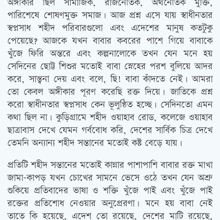
অঙ্গীকার ছিল সামাজিক, রাজনৈতিক, অর্থনৈতিক মুক্তি,
পারিশেষে শোষণমুক্ত সমাজ। আজ প্রশ্ন এসে যায় স্বাধীনতার
স্বপ্নসাধ শহীদ পরিবারগুলো এবং এদেশের মানুষ কতটুকু
পেয়েছে? আজকে যখন বাবার কবরের পাশে গিয়ে বাবাকে
খুঁজে ফিরি অন্তরে এবং কল্পনালোকে তখন যেন মনে হয়
সেদিনের ছোট্ট শিশুর মতোই বাবা স্নেহের পরশ বুলিয়ে আদর
করে, সান্ত্বনা দেয় এবং বলে, ছি! বাবা কাঁদতে নেই। আমরা
তো কেবল অঙ্গীকার পূরণ করেছি রক্ত দিয়ে। জাতিকে প্রশ্ন
করো স্বাধীনতার স্বপ্নসাধ কেন ভূলুণ্ঠিত হচ্ছে। সেদিনতো এমন
কথা ছিল না। কুড়িগ্রামে শহীদ ওয়াহাব রোড, কলেজে ওয়াহাব
ছাত্রাবাস দেখে যেমন গর্ববোধ করি, দেশের সার্বিক চিত্র দেখে
তেমনি অন্যান্য শহীদ সন্তানের মতোই কষ্ট বেড়ে যায়।
প্রতিটি শহীদ সন্তানের মতোই কান্নার পাশাপাশি বাবার রক্ত মাখা
জামা-কাপড় যখন চোখের সামনে ভেসে ওঠে তখন যেন অশ্রু
শুকিয়ে প্রতিবাদের ভাষা ও শক্তি খুঁজে পাই এবং খুঁজে পাই
রক্তের প্রতিশোধ নেওয়ার অনুপ্রেরণা। মনে হয় বাবা নেই
তাতে কি হয়েছে, এদেশ তো রয়েছে, দেশের মাটি রয়েছে,