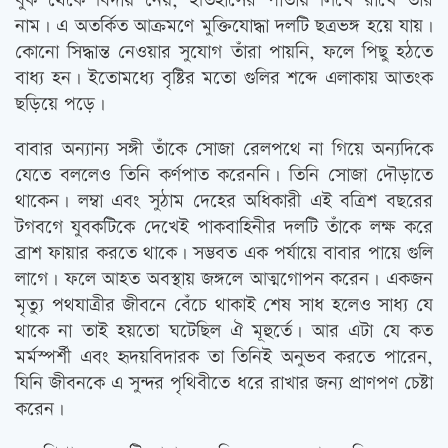
বুক থেকে বিদায় নেয়, ইতিহাসের পাতায় লিখে রাখে তাঁর
নাম। এ অতর্কিত আক্রমণে মুক্তিযোদ্ধা দলটি ছত্রভঙ্গ হয়ে যায়।
কোনো সিদ্ধান্ত নেওয়ার সুযোগ তাঁরা পায়নি, ফলে পিছু হঠতে
বাধ্য হন। ইতোমধ্যে বৃষ্টির মতো গুলির শব্দে এলাকায় আতংক
ছড়িয়ে পড়ে।
বাবার অন্যান্য সঙ্গী তাঁকে সোজা রেলপথে না গিয়ে অন্যদিকে
যেতে বললেও তিনি কর্ণপাত করেননি। তিনি সোজা দৌড়াতে
থাকেন। লম্বা এবং সুঠাম দেহের অধিকারী এই বত্রিশ বছরের
টগবগে যুবকটিকে দেখেই পাকবাহিনীর দলটি তাঁকে লক্ষ করে
ব্রাশ ফায়ার করতে থাকে। সম্ভবত এক পর্যায়ে বাবার পায়ে গুলি
লাগে। ফলে আহত অবস্থায় জঙ্গলে আত্মগোপন করেন। একজন
মৃত্যু পথযাত্রীর জীবনে বেঁচে থাকাই শেষ সাধ হলেও সাধ্য যে
থাকে না তাই হয়তো ঘটেছিল ঐ মূহুর্তে। আর এটা যে কত
মর্মস্পর্শী এবং হৃদয়বিদারক তা তিনিই অনুভব করতে পারেন,
যিনি জীবনকে এ সুন্দর পৃথিবীতে ধরে রাখার জন্য প্রাণপণ চেষ্টা
করেন।