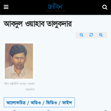
আবদুল ওয়াহাব তালুকদার
শহীদ বুদ্ধীজীবি আবদুল ওয়াহাব
তালুকদার
আলোকচিত্র / অডিও / ভিডিও / ফাইল