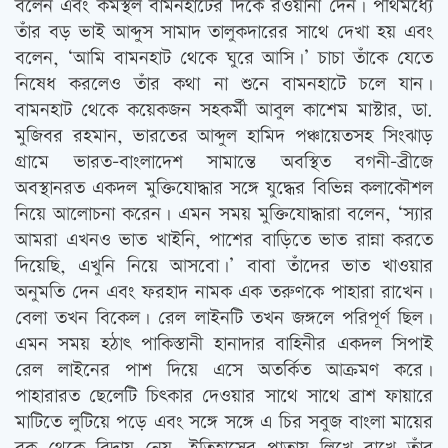
বলেন এবং কর্মস্থল বামনহাটের দিকে রওয়ানা দেন। পথিমধ্যে
তাঁর বড় ভাই আব্দুস সামাদ তালুকদারের সাথে দেখা হয় এবং
বলেন, ‘আমি বামনহাট থেকে ঘুরে আসি।’ চাচা তাঁকে যেতে
নিষেধ করলেও তাঁর কথা না শুনে বামনহাটে চলে যান।
বামনহাট থেকে কয়েকজন সহকর্মী আবুল কাশেম মাস্টার, ডা.
মুজিবর রহমান, ভারতের আব্দুল হামিদ পঞ্চায়েতসহ সিংঝাড়
গ্রামে ভারত-বাংলাদেশ সামান্তে অবস্থিত বগনী-ব্রীজে
অবস্থানরত একদল মুক্তিযোদ্ধার সঙ্গে যুদ্ধের বিভিন্ন কলাকৌশল
নিয়ে আলোচনা করেন। এমন সময় মুক্তিযোদ্ধারা বলেন, ‘স্যার
আমরা এখনও ভাত খাইনি, পাশের বাড়িতে ভাত রান্না করতে
দিয়েছি, এখুনি নিয়ে আসবো।’ বাবা তাঁদের ভাত খাওয়ার
অনুমতি দেন এবং ফরহাদ নামক এক তরুণকে পাহারা রাখেন।
বেলা তখন বিকেল। রেল লাইনটি তখন জঙ্গলে পরিপূর্ণ ছিল।
এমন সময় হঠাৎ পাকিস্তানী হানাদার বাহিনীর একদল সিপাই
রেল লাইনের পাশ দিয়ে এসে অতর্কিত আক্রমণ করে।
পাহারারত ছেলেটি চিৎকার দেওয়ার সাথে সাথে ব্রাশ ফায়ারে
মাটিতে লুটিয়ে পড়ে এবং সঙ্গে সঙ্গে এ চির সবুজ বাংলা মায়ের