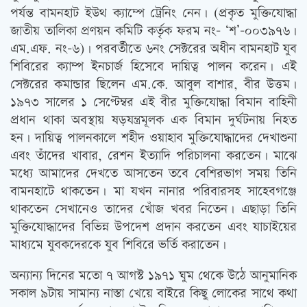
পর্যন্ত বামনহাট ইউথ ক্যাম্পে ট্রেনিং নেন। (প্রকৃত মুক্তিযোদ্ধা
জাতীয় তালিকা প্রণয়ন কমিটি কর্তৃক ফরম নং- ‘শ’-০০৩৯৭৬।
এম.এফ. নং-৬)। পরবর্তীতে ৬নং সেক্টরের অধীন বামনহাট যুব
শিবিরের ক্যাম্প ইনচার্জ হিসেবে দায়িত্ব পালন করেন। এই
সেক্টরের কমান্ডার ছিলেন এম.কে. আবুল বাশার, বীর উত্তম।
১৯৭৩ সালের ১ সেপ্টেম্বর এই বীর মুক্তিযোদ্ধা বিমান বাহিনী
প্রধান থাকা অবস্থায় ষড়যন্ত্রমূলক এক বিমান দুর্ঘটনায় নিহত
হন। দায়িত্ব পালনকালে শহীদ ওয়াহাব মুক্তিযোদ্ধাদের দেখাশুনা
এবং তাঁদের খাবার, রেশন ইত্যাদি পরিচালনা করতেন। মাঝে
মধ্যে আমাদের দেখতে আসতেন তবে বেশিরভাগ সময় তিনি
বামনহাটে থাকতেন। মা যখন নানার পরিবারসহ সাহেবগঞ্জে
থাকতেন সেখানেও তাদের খোঁজ খবর নিতেন। এছাড়া তিনি
মুক্তিযোদ্ধাদের বিভিন্ন উপদেশ প্রদান করতেন এবং যাচাইয়ের
মাধ্যমে যুবকদেরকে যুব শিবিরে ভর্তি করাতেন।
অন্যান্য দিনের মতো ৭ আগস্ট ১৯৭১ ঘুম থেকে উঠে আনুমানিক
সকাল ৯টায় সামান্য নাস্তা খেয়ে বাইরে কিছু লোকের সাথে কথা