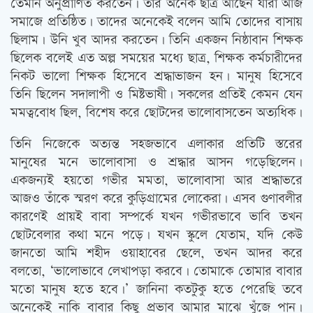
তেমনি অনুপ্রাণিত করতেন। তাঁর অনেক ছাত্র আছেন যারা আজ
সমাজে প্রতিষ্ঠিত। তাদের অনেকেই বলেন আমি তোদের বাসায়
ছিলাম। উনি খুব আদর করতেন। তিনি একজন নিষ্ঠাবান শিক্ষক
ছিলেক বলেই এত অল্প সময়ের মধ্যে ছাত্র, শিক্ষক কর্মচারীদের
নিকট ভালো শিক্ষক হিসেবে শ্রদ্ধাভাজন হন। মানুষ হিসেবে
তিনি ছিলেন সদালাপী ও মিষ্টভাষী। সকলের প্রতিই কেমন যেন
মমত্ববোধ ছিল, বিশেষ করে ছোটদের ভালোবাসতেন অত্যধিক।
তিনি নিজেকে অত্যন্ত সহজভাবে এলাকার প্রতিটি স্তরের
মানুষের মনে ভালোবাসা ও শ্রদ্ধার আসন গড়েছিলেন।
একজন্যই হয়তো গভীর মমতা, ভালোবাসা আর শ্রদ্ধাভরে
আজও তাঁকে স্মরণ করে কুড়িগ্রামের লোকেরা। এসব গুণাবলীর
কারণেই প্রায়ই বাবা সম্পর্কে যখন গভীরভাবে ভাবি তখন
ছোটবেলার কথা মনে পড়ে। যখন স্কুলে যেতাম, যদি কেউ
জানতো আমি শহীদ ওয়াহাবের ছেলে, তখন আদর করে
বলতো, ‘ভালোভাবে লেখাপড়া করবে। তোমাকে তোমার বাবার
মতো মানুষ হতে হবে।’ জানিনা কতটুকু হতে পেরেছি তবে
অনেকেই নাকি বাবার কিছু প্রভাব আমার মাঝে খুঁজে পান।