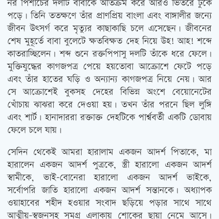
নর পিশাচের দলটি বাবাকে অতিক্রম করে আরও ভিতরে ঢুকে
পড়ে। তিনি ততক্ষণে তাঁর প্রাণপ্রিয় বাংলা এবং বাঙ্গালীর জন্যে
জীবন উৎসর্গ করে মৃত্যুর কাছাকাছি চলে এসেছেন। জীবনের
শেষ মুহূর্তে বাবা বুলেটে ক্ষতবিক্ষত দেহ নিয়ে উহ! আহ! শব্দে
কাতরাচ্ছিলেন। শব্দ শুনে রক্তপিপাসু দলটি তাঁকে ধরে ফেলে।
মুক্তিযুদ্ধের কাগজপত্র পেয়ে হয়তোবা আক্রোশে ফেটে পড়ে
এবং তাঁর হাতের ঘড়ি ও অন্যান্য কাগজপত্র নিয়ে নেয়। আর
সে আক্রোশেই বুকসহ দেহের বিভিন্ন অংশে বেয়োনেটের
খোঁচায় ঝাঝরা করে দেওয়া হয়। তখন তাঁর পরনে ছিল লুঙ্গি
এবং শার্ট। হানাদাররা রক্তাক্ত দেহটিকে পার্শ্ববর্তী একটি ডোবায়
ফেলে চলে যায়।
সেদিন থেকেই আমরা হারালাম একজন আদর্শ পিতাকে, মা
হারালেন একজন আদর্শ পুত্রকে, স্ত্রী হারালো একজন আদর্শ
স্বামীকে, ভাই-বোনেরা হারালো একজন আদর্শ ভাইকে,
সর্বোপরি জাতি হারালো একজন আদর্শ সন্তানকে। অধ্যাপক
ওয়াহাবের শহীদ হওয়ার সংবাদ ছড়িয়ে পড়ার সাথে সাথে
আত্মীয়-স্বজনসহ সমগ্র এলাকায় শোকের ছায়া নেমে আসে।