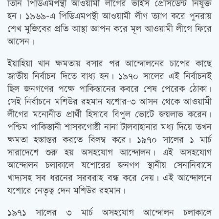
তিনি পিডিএমপন্থী আওয়ামী লীগের ভাইস প্রেসিডেন্ট নিযুক্ত
হন। ১৯৬৯-এ পিডিএমপন্থী আওয়ামী লীগ ত্যাগ করে পুনরায়
শেখ মুজিবের প্রতি আস্থা জ্ঞাপন করে মূল আওয়ামী লীগে ফিরে
আসেন।
ইয়াহিয়া খান ক্ষমতায় বসার পর আন্দোলনের চাপের কাছে
জাতীয় নির্বাচন দিতে বাধ্য হন। ১৯৭০ সালের এই নির্বাচনই
ছিল জনগণের পক্ষে পাকিস্তানের কবরে শেষ পেরেক ঠোকা।
সেই নির্বাচনে মশিউর রহমান যশোর-৩ আসন থেকে আওয়ামী
লীগের মনোনীত প্রার্থী হিসাবে বিপুল ভোটে জয়লাভ করেন।
পশ্চিম পাকিস্তানী শাসকগোষ্ঠী নানা টালবাহানার মধ্য দিয়ে তখন
ক্ষমতা হস্তান্তর করতে বিলম্ব করে। ১৯৭০ সালের ১ মার্চ
সারাদেশে শুরু হয় অসহযোগ আন্দোলন। এই অসহযোগ
আন্দোলন চলাকালে যশোরের জনগণ স্থানীয় সেনানিবাসে
খাদ্যসহ সব ধরনের সরবরাহ বন্ধ করে দেয়। এই আন্দোলনে
যশোরে নেতৃত্ব দেন মশিউর রহমান।
১৯৭১ সালের ৩ মার্চ অসহযোগ আন্দোলন চলাকালে