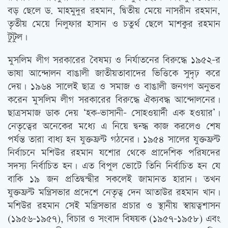
বড় ছেলে ড. মাহমুদুর রহমান, দ্বিতীয় মেয়ে নাসরীন রহমান,
তৃতীয় মেয়ে নিলুফার হাসান ও চতুর্থ ছেলে মাশকুর রহমান
টুটুল।
মুসলিম লীগ সরকারের বৈষম্য ও নির্যাতনের বিরুদ্ধে ১৯৫২-র
ভাষা আন্দোলন বাঙালী জাতীয়তাবাদের ভিত্তিকে সুদৃঢ় করে
দেয়। ১৯৬৪ সালেই ছাত্র ও সমাজ ও বাঙালী জনগণ অনুভব
করেন মুসলিম লীগ সরকারের বিরুদ্ধে ঐক্যবদ্ধ আন্দোলনের।
ছাত্রসমাজ ডাক দেয় ‘হক-ভাসানী- সোহওয়ার্দী এক হওয়ার’।
নেতৃত্বের অনেকের মধ্যে এ নিয়ে দ্বন্দ্ধ কাজ করলেও শেষ
পর্যন্ত তারা বাধ্য হন যুক্তফ্রন্ট গঠনের। ১৯৫৪ সালের যুক্তফ্রন্ট
নির্বাচনে মশিউর রহমান যশোর থেকে প্রাদেশিক পরিষদের
সদস্য নির্বাচিত হন। এত বিপুল ভোটে তিনি নির্বাচিত হন যে
বাকি ১৯ জন প্রতিদ্বন্দ্বীর সকলেই জামানত হারান। তখন
যুক্তফ্রন্ট মন্ত্রিসভার প্রদেশে নেতৃত্ব দেন আতাউর রহমান খান।
মশিউর রহমান সেই মন্ত্রিসভার প্রচার ও স্থানীয় স্বায়ত্বশাসন
(১৯৫৬-১৯৫৭), বিচার ও সংবাদ বিষয়ক (১৯৫৭-১৯৫৮) এবং