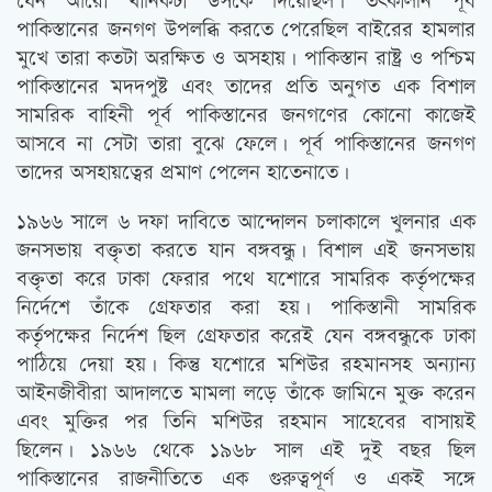
যেন আরো খানিকটা উসকে দিয়েছিল। তত্‍কালীন পূর্ব
পাকিস্তানের জনগণ উপলব্ধি করতে পেরেছিল বাইরের হামলার
মুখে তারা কতটা অরক্ষিত ও অসহায়। পাকিস্তান রাষ্ট্র ও পশ্চিম
পাকিস্তানের মদদপুষ্ট এবং তাদের প্রতি অনুগত এক বিশাল
সামরিক বাহিনী পূর্ব পাকিস্তানের জনগণের কোনো কাজেই
আসবে না সেটা তারা বুঝে ফেলে। পূর্ব পাকিস্তানের জনগণ
তাদের অসহায়ত্বের প্রমাণ পেলেন হাতেনাতে।
১৯৬৬ সালে ৬ দফা দাবিতে আন্দোলন চলাকালে খুলনার এক
জনসভায় বক্তৃতা করতে যান বঙ্গবন্ধু। বিশাল এই জনসভায়
বক্তৃতা করে ঢাকা ফেরার পথে যশোরে সামরিক কর্তৃপক্ষের
নির্দেশে তাঁকে গ্রেফতার করা হয়। পাকিস্তানী সামরিক
কর্তৃপক্ষের নির্দেশ ছিল গ্রেফতার করেই যেন বঙ্গবন্ধুকে ঢাকা
পাঠিয়ে দেয়া হয়। কিন্তু যশোরে মশিউর রহমানসহ অন্যান্য
আইনজীবীরা আদালতে মামলা লড়ে তাঁকে জামিনে মুক্ত করেন
এবং মুক্তির পর তিনি মশিউর রহমান সাহেবের বাসায়ই
ছিলেন। ১৯৬৬ থেকে ১৯৬৮ সাল এই দুই বছর ছিল
পাকিস্তানের রাজনীতিতে এক গুরুত্বপূর্ণ ও একই সঙ্গে