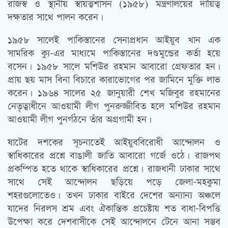
রাজস্ব ও স্থানীয় স্বায়ত্ত্বশাসন (১৯৫৮) মন্ত্রণালয়ের দায়িত্ব
দক্ষতার সাথে পালন করেন।
১৯৫৮ সালেই পাকিস্তানের সেনাপ্রধান আইয়ুব খান এক
সামরিক ক্যু-এর মাধ্যমে পাকিস্তানের দণ্ডমুন্ডের কর্তা হয়ে
বসেন। ১৯৫৮ সালে মশিউর রহমান আবারো গ্রেফতার হন।
প্রায় ছয় মাস বিনা বিচারে কারাভোগের পর জামিনে মুক্তি লাভ
করেন। ১৯৬৪ সালের ২৫ জানুয়ারী শেখ মজিবুর রহমানের
নেতৃত্বাধীনে আওয়ামী লীগ পুনরুজ্জীবিত হলে মশিউর রহমান
আওয়ামী লীগ পুনর্গঠনে তাঁর অগ্রগামী হন।
ষাটের দশকের সূচনাতেই আইয়ুববিরোধী আন্দোলন ও
স্বাধিকারের প্রশ্নে বাঙালী জাতি আবারো গর্জে ওঠে। রাজপথ
প্রকম্পিত হতে থাকে স্বাধিকারের প্রশ্নে। রাজধানী ঢাকার সাথে
সাথে সেই আন্দোলন ছড়িয়ে পড়ে জেলা-মহকুমা
শহরগুলোতেও। তখন ঢাকার বাইরে দেশের অন্যান্য অঞ্চলে
যাদের নিরলস শ্রম এবং ঐকান্তিক প্রচেষ্টায় শত বাধা-বিপত্তি
উপেক্ষা করে দেশবাসীকে সেই আন্দোলনে টেনে আনা সম্ভব