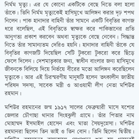
নির্মম মৃত্যু। এর যে কোনো একটিকে বেছে নিতে বলা হলো
তাঁকে। তিনি নির্মম মৃত্যুকেই হাসিমুখে আলিঙ্গন করার দৃঢ় শপথ
নিলেন। পাক হানাদার বাহিনী তাঁর সামনে একটি বিবৃতির কাগজ
ধরে বলেছিল, এই বিবৃতিতে স্বাক্ষর করে পাকিস্তানের প্রতি
আনুগত্য প্রকাশ করবেন অথবা মৃত্যুকে বেছে নেবেন। সিদ্ধান্ত
নিতে তাঁর সামান্যতম দেরিও হয়নি। হানাদার বাহিনী তাঁকে যে
বিবৃতির কাগজটি দিয়েছিল সেটি টুকরো টুকরো করে ছিঁড়ে
ফেলে দিলেন। দেশমাতৃকার জন্য, স্বাধীন বাংলার জন্য হাসিমুখে
জীবনকে বিলিয়ে দিয়ে নির্ভয়ে বীরের মতো আলিঙ্গন করেছিলেন
মৃত্যুকে। আর এই চিরস্মরণীয় মানুষটি হলেন তত্‍কালীন জাতীয়
পরিষদ সদস্য, সাবেক মন্ত্রী ও আওয়ামী লীগ নেতা মশিউর
রহমান।
মশিউর রহমানের জন্ম ১৯১৭ সালের ফেব্রুয়ারী মাসে যশোর
জেলার চৌগাছা থানার সিংহঝুলী গ্রামে। তাঁর পিতার নাম
মোহাম্মদ ইসমাইল হোসেন এবং মাতা সৈয়দুন্নেসা। মশিউর
রহমানরা ছিলেন তিন ভাই ও তিন বোন। তিনি ছিলেন দ্বিতীয়।