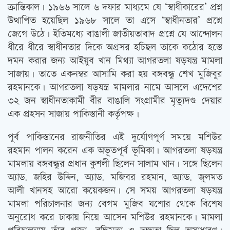
ক্রান্তিকাল। ১৯৬৬ সালে ৬ দফার মাধ্যমে যে ‘স্বাধীকারের’ প্রশ্ন
উত্থাপিত হয়েছিল ১৯৬৮ সালে তা এসে ‘স্বাধীনতার’ প্রশ্নে
জেগে উঠে। ইতিমধ্যে বাঙালী জাতীয়তাবাদ প্রশ্নে যে আন্দোলন
ধীরে ধীরে স্বাধীনতার দিকে অগ্রসর হচিছল তাকে কঠোর হস্তে
দমন করার জন্য আইয়ুব খান মিথ্যা আগরতলা ষড়যন্ত্র মামলা
সাজায়। তাতে একনম্বর আসামি করা হয় বঙ্গবন্ধু শেখ মুজিবুর
রহমানকে। আগরতলা ষড়যন্ত্র মামলার নামে আসলে এদেশের
৩২ জন স্বাধীনতাকামী বীর বাঙালি সংগ্রামীর মৃত্যুদণ্ড দেয়ার
এক প্রহসন সাজায় পাকিস্তানী কর্তৃপক্ষ।
পূর্ব পাকিস্তানের রাজনীতির এই দুর্যোগপূর্ণ সময়ে মশিউর
রহমান পালন করেন এক অভূতপূর্ব ভূমিকা। আগরতলা ষড়যন্ত্র
মামলায় বঙ্গবন্ধুর প্রধান কুশলী ছিলেন সালাম খান। সঙ্গে ছিলেন
অ্যাড. জহির উদ্দিন, অ্যাড. মজিবর রহমান, অ্যাড. জুলমত
আলী খানসহ আরো কয়েকজন। সে সময় আগরতলা ষড়যন্ত্র
মামলা পরিচালনার জন্য বেগম মুজিব যশোর থেকে বিশেষ
অনুরোধ করে ঢাকায় নিয়ে আসেন মশিউর রহমানকে। মামলা