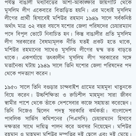
পর্যন্ত বাঙালী মধ্যবিত্তের আশা-আকাঙ্ক্ষার জায়গাটি থেকে
মুসলিম লীগ একেবারে বিতাড়িত হয়নি। এর মধ্যেই মুসলিম
লীগের প্রার্থী হিসাবেই মশিউর রহমান ১৯৪৯ সালে সর্বকনিষ্ঠ
অর্থাত্‍ মাত্র ৩২ বছর বয়সে যশোর জেলা পরিষদের চেয়ারম্যান
পদে বিপুল ভোটে নিবাচিত হন। কিন্তু বাঙালীর প্রতি মুসলিম
লীগ সরকারের বৈষম্যমূলক নীতি যতই প্রকট হতে থাকে,
মশিউর রহমানের সাথেও মুসলিম লীগের দ্বন্দ্ব তত বাড়তে
থাকে। একপর্যায়ে তত্‍কালীন মুসলিম লীগ সরকারের সঙ্গে
মতানৈক্য ঘটায় ১৯৪৯ সালে তিনি যশোর জেলা পরিষদের পদ
থেকে পদত্যাগ করেন।
১৯৫০ সালে তিনি বগুড়ার চান্দবাইশ গ্রামের মাহমুদা খাতুনকে
বিয়ে করেন। উচ্চশিক্ষিতা ও রুচিশীল মাহমুদা সারা জীবন
স্বামীর পাশে থেকে তাঁকে দেশসেবার কাজে সহায়তা করেছেন।
তিনি নিজেও ছিলেন পদস্থ সরকারি কর্মকর্তা। বাংলাদেশ
পাবলিক সার্ভিস কমিশনের (পিএসসি) চেয়ারম্যান হিসাবে
দক্ষতার সাথে দায়িত্ব পালন করে অবসর নিয়েছেন। মশিউর
রহমান ও মাহমুদা মশিউর দম্পতির দুই ছেলে এবং দুই মেয়ে।