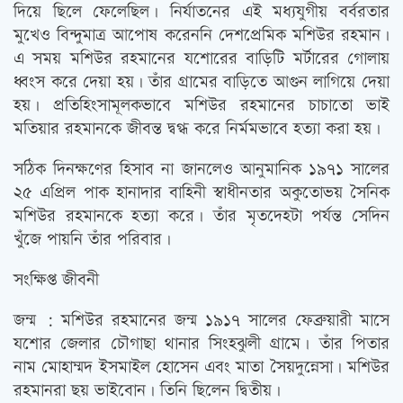
দিয়ে ছিলে ফেলেছিল। নির্যাতনের এই মধ্যযুগীয় বর্বরতার
মুখেও বিন্দুমাত্র আপোষ করেননি দেশপ্রেমিক মশিউর রহমান।
এ সময় মশিউর রহমানের যশোরের বাড়িটি মর্টারের গোলায়
ধ্বংস করে দেয়া হয়। তাঁর গ্রামের বাড়িতে আগুন লাগিয়ে দেয়া
হয়। প্রতিহিংসামূলকভাবে মশিউর রহমানের চাচাতো ভাই
মতিয়ার রহমানকে জীবন্ত দ্বগ্ধ করে নির্মমভাবে হত্যা করা হয়।
সঠিক দিনক্ষণের হিসাব না জানলেও আনুমানিক ১৯৭১ সালের
২৫ এপ্রিল পাক হানাদার বাহিনী স্বাধীনতার অকুতোভয় সৈনিক
মশিউর রহমানকে হত্যা করে। তাঁর মৃতদেহটা পর্যন্ত সেদিন
খুঁজে পায়নি তাঁর পরিবার।
সংক্ষিপ্ত জীবনী
জন্ম : মশিউর রহমানের জন্ম ১৯১৭ সালের ফেব্রুয়ারী মাসে
যশোর জেলার চৌগাছা থানার সিংহঝুলী গ্রামে। তাঁর পিতার
নাম মোহাম্মদ ইসমাইল হোসেন এবং মাতা সৈয়দুন্নেসা। মশিউর
রহমানরা ছয় ভাইবোন। তিনি ছিলেন দ্বিতীয়।