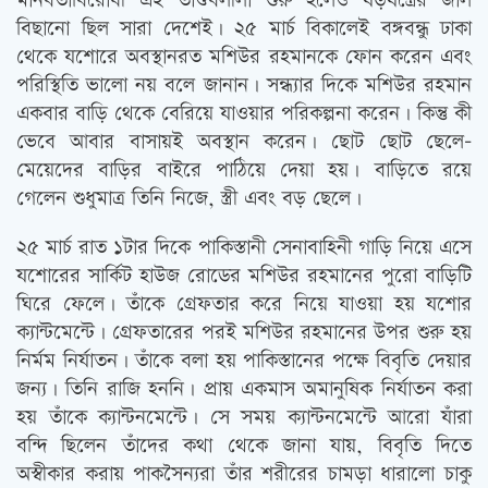
মানবতাবিরোধী এই তাণ্ডবলীলা শুরু হলেও ষড়যন্ত্রের জাল
বিছানো ছিল সারা দেশেই। ২৫ মার্চ বিকালেই বঙ্গবন্ধু ঢাকা
থেকে যশোরে অবস্থানরত মশিউর রহমানকে ফোন করেন এবং
পরিস্থিতি ভালো নয় বলে জানান। সন্ধ্যার দিকে মশিউর রহমান
একবার বাড়ি থেকে বেরিয়ে যাওয়ার পরিকল্পনা করেন। কিন্তু কী
ভেবে আবার বাসায়ই অবস্থান করেন। ছোট ছোট ছেলে-
মেয়েদের বাড়ির বাইরে পাঠিয়ে দেয়া হয়। বাড়িতে রয়ে
গেলেন শুধুমাত্র তিনি নিজে, স্ত্রী এবং বড় ছেলে।
২৫ মার্চ রাত ১টার দিকে পাকিস্তানী সেনাবাহিনী গাড়ি নিয়ে এসে
যশোরের সার্কিট হাউজ রোডের মশিউর রহমানের পুরো বাড়িটি
ঘিরে ফেলে। তাঁকে গ্রেফতার করে নিয়ে যাওয়া হয় যশোর
ক্যান্টমেন্টে। গ্রেফতারের পরই মশিউর রহমানের উপর শুরু হয়
নির্মম নির্যাতন। তাঁকে বলা হয় পাকিস্তানের পক্ষে বিবৃতি দেয়ার
জন্য। তিনি রাজি হননি। প্রায় একমাস অমানুষিক নির্যাতন করা
হয় তাঁকে ক্যান্টনমেন্টে। সে সময় ক্যান্টনমেন্টে আরো যাঁরা
বন্দি ছিলেন তাঁদের কথা থেকে জানা যায়, বিবৃতি দিতে
অস্বীকার করায় পাকসৈন্যরা তাঁর শরীরের চামড়া ধারালো চাকু