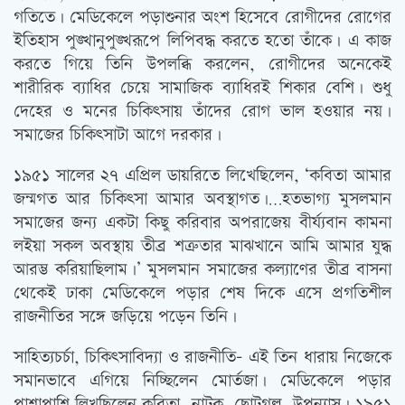
গতিতে। মেডিকেলে পড়াশুনার অংশ হিসেবে রোগীদের রোগের
ইতিহাস পুঙ্খানুপুঙ্খরূপে লিপিবদ্ধ করতে হতো তাঁকে। এ কাজ
করতে গিয়ে তিনি উপলব্ধি করলেন, রোগীদের অনেকেই
শারীরিক ব্যাধির চেয়ে সামাজিক ব্যাধিরই শিকার বেশি। শুধু
দেহের ও মনের চিকিত্‍সায় তাঁদের রোগ ভাল হওয়ার নয়।
সমাজের চিকিত্‍সাটা আগে দরকার।
১৯৫১ সালের ২৭ এপ্রিল ডায়রিতে লিখেছিলেন, ‘কবিতা আমার
জন্মগত আর চিকিত্‍সা আমার অবস্থাগত।…হতভাগ্য মুসলমান
সমাজের জন্য একটা কিছু করিবার অপরাজেয় বীর্য্যবান কামনা
লইয়া সকল অবস্থায় তীব্র শত্রুতার মাঝখানে আমি আমার যুদ্ধ
আরম্ভ করিয়াছিলাম।’ মুসলমান সমাজের কল্যাণের তীব্র বাসনা
থেকেই ঢাকা মেডিকেলে পড়ার শেষ দিকে এসে প্রগতিশীল
রাজনীতির সঙ্গে জড়িয়ে পড়েন তিনি।
সাহিত্যচর্চা, চিকিত্‍সাবিদ্যা ও রাজনীতি- এই তিন ধারায় নিজেকে
সমানভাবে এগিয়ে নিচ্ছিলেন মোর্তজা। মেডিকেলে পড়ার
পাশাপাশি লিখছিলেন কবিতা, নাটক, ছোটগল্প, উপন্যাস। ১৯৫১