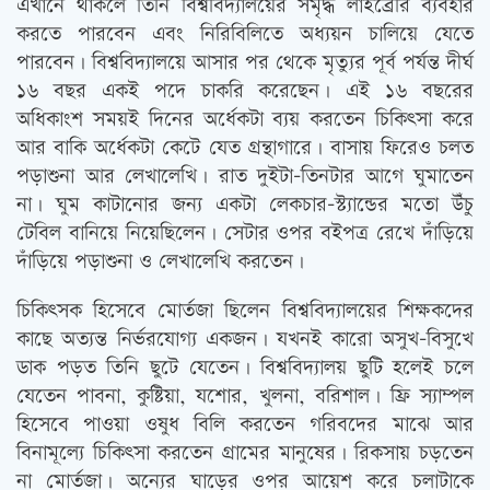
এখানে থাকলে তিনি বিশ্ববিদ্যালয়ের সমৃদ্ধ লাইব্রেরি ব্যবহার
করতে পারবেন এবং নিরিবিলিতে অধ্যয়ন চালিয়ে যেতে
পারবেন। বিশ্ববিদ্যালয়ে আসার পর থেকে মৃত্যুর পূর্ব পর্যন্ত দীর্ঘ
১৬ বছর একই পদে চাকরি করেছেন। এই ১৬ বছরের
অধিকাংশ সময়ই দিনের অর্ধেকটা ব্যয় করতেন চিকিত্‍সা করে
আর বাকি অর্ধেকটা কেটে যেত গ্রন্থাগারে। বাসায় ফিরেও চলত
পড়াশুনা আর লেখালেখি। রাত দুইটা-তিনটার আগে ঘুমাতেন
না। ঘুম কাটানোর জন্য একটা লেকচার-স্ট্যান্ডের মতো উঁচু
টেবিল বানিয়ে নিয়েছিলেন। সেটার ওপর বইপত্র রেখে দাঁড়িয়ে
দাঁড়িয়ে পড়াশুনা ও লেখালেখি করতেন।
চিকিত্‍সক হিসেবে মোর্তজা ছিলেন বিশ্ববিদ্যালয়ের শিক্ষকদের
কাছে অত্যন্ত নির্ভরযোগ্য একজন। যখনই কারো অসুখ-বিসুখে
ডাক পড়ত তিনি ছুটে যেতেন। বিশ্ববিদ্যালয় ছুটি হলেই চলে
যেতেন পাবনা, কুষ্টিয়া, যশোর, খুলনা, বরিশাল। ফ্রি স্যাম্পল
হিসেবে পাওয়া ওষুধ বিলি করতেন গরিবদের মাঝে আর
বিনামূল্যে চিকিত্‍সা করতেন গ্রামের মানুষের। রিকসায় চড়তেন
না মোর্তজা। অন্যের ঘাড়ের ওপর আয়েশ করে চলাটাকে