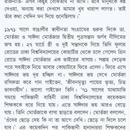
রাজনীতি- এসব কিছুই বোঝতাম না আমি। তবে মানুষকে কষ্ট
দেওয়া, অন্যায় করা দেখলে আমার খুব খারাপ লাগত। তাই
তাঁর কথা সেদিন মন দিয়ে শুনেছিলাম।’
১৯৭১ সালে বাঙালীর স্বাধীনতা সংগ্রামের শুরুর দিকে ডা.
মোর্তজা ও সাঈদা মোর্তজার দ্বিতীয় পুত্রসন্তান অর্ণব নীলিমের
জন্ম হয়। ২৭ মার্চে স্ত্রী ও দুই সন্তানকে নিয়ে তিনি ফুলার
রোডের ঢাকা বিশ্ববিদ্যালয়ের কোয়ার্টার থেকে চলে গেলেন গ্রিন
রোডে সাঈদা মোর্তজার এক ভাইয়ের বাসায়। সপ্তাহ দেড়েক
পরে সবাইকে নিয়ে আবার কোয়াটারে ফিরে এলেন। ফিরে এসে
সাঈদার ভয় দূর হচ্ছিল না। সাঈদার ভয় দেখে মোর্তজা
রসিকতা করে গান গাইতেন, ‘জীবনমৃত্যু পায়ের ভৃত্য, চিত্ত
ভাবনাহীন’। ভালো গাইতেন তিনি। ‘৭১ সালের মাঝামাঝি
সময়ে পাকিস্তানী বাহিনী ঢাকা বিশ্ববিদ্যালয়ের কয়েকজন
শিক্ষককে ধরে নিয়ে যায়। এতে সাঈদার ভয় আরও বেড়ে
যায়। তিনি মোর্তজাকে বাসা ছাড়তে বললেন। মোর্তজা বললেন,
‘ওঁদের ছেড়ে দেয় কি না তা আগে দেখি। ছেড়ে না দিলে চলে
যাব।’ এর কয়েকদিন পর পাকিস্তানী হানাদাররা শিক্ষকদের