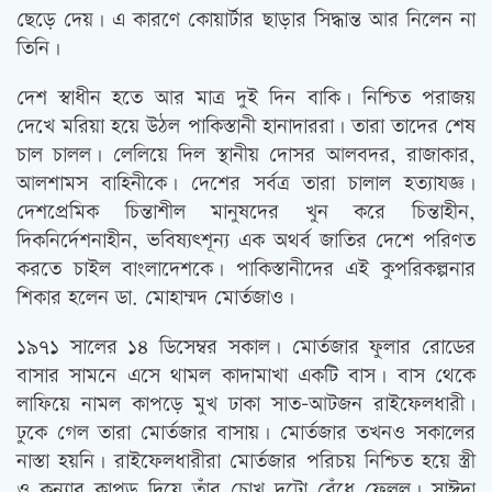
ছেড়ে দেয়। এ কারণে কোয়ার্টার ছাড়ার সিদ্ধান্ত আর নিলেন না
তিনি।
দেশ স্বাধীন হতে আর মাত্র দুই দিন বাকি। নিশ্চিত পরাজয়
দেখে মরিয়া হয়ে উঠল পাকিস্তানী হানাদাররা। তারা তাদের শেষ
চাল চালল। লেলিয়ে দিল স্থানীয় দোসর আলবদর, রাজাকার,
আলশামস বাহিনীকে। দেশের সর্বত্র তারা চালাল হত্যাযজ্ঞ।
দেশপ্রেমিক চিন্তাশীল মানুষদের খুন করে চিন্তাহীন,
দিকনির্দেশনাহীন, ভবিষ্যত্‍শূন্য এক অথর্ব জাতির দেশে পরিণত
করতে চাইল বাংলাদেশকে। পাকিস্তানীদের এই কুপরিকল্পনার
শিকার হলেন ডা. মোহাম্মদ মোর্তজাও।
১৯৭১ সালের ১৪ ডিসেম্বর সকাল। মোর্তজার ফুলার রোডের
বাসার সামনে এসে থামল কাদামাখা একটি বাস। বাস থেকে
লাফিয়ে নামল কাপড়ে মুখ ঢাকা সাত-আটজন রাইফেলধারী।
ঢুকে গেল তারা মোর্তজার বাসায়। মোর্তজার তখনও সকালের
নাস্তা হয়নি। রাইফেলধারীরা মোর্তজার পরিচয় নিশ্চিত হয়ে স্ত্রী
ও কন্যার কাপড় দিয়ে তাঁর চোখ দুটো বেঁধে ফেলল। সাঈদা