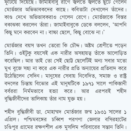
ফুটিয়ে দিয়েছে। জামাইবাবু রাগে জ্বলতে জ্বলতে ছুটে গেলেন
মোর্তজার অভিভাবকদের কাছে। কবিতাটা দেখালেন তাঁদের।
কাণ্ড দেখে অভিভাবকরাও গেলেন রেগে। মোর্তজাকে বিস্তর
বকাঝকা করলেন তাঁরা। জামাইবাবুকে ডেকে বললেন, ‘আপনি
কিছু মনে করবেন না। বাচ্চা ছেলে, কিছু বোঝে না।’
মোর্তজার বয়স তখন তেরো কি চৌদ্দ। অষ্টম শ্রেণীতে পড়েন
তিনি। ওইটুকু বয়সেই এক নারীর অসহায়ত্ব তাঁকে আলোড়িত
করেছিল। আর তাই তো সেই ছোট্ট ছেলেটিই অন্য সবার মতো
মুখ বুজে সহ্য না করে এক নারীর প্রতি অন্যায়ের প্রতিবাদ করে
উঠেছিলেন সেদিন। মানুষের সেবায় নিবেদিত, সমাজ ও রাষ্ট্র
বদলের চিন্তায় বিভোর এই মানুষটিকে ১৯৭১ সালে পাকিস্তানী
বর্বররা নির্মমভাবে হত্যা করে। আর এরপরই শহীদ
বুদ্ধিজীবীদের তালিকায় তাঁর নাম যুক্ত হয়।
শহীদ বুদ্ধিজীবী ডা. মোহাম্মদ মোর্তজার জন্ম ১৯৩১ সালের ১
এপ্রিল। পশ্চিমবঙ্গের চব্বিশ পরগণা জেলার বসিরহাটের
চণ্ডিপুর গ্রামের রক্ষণশীল এক মুসলিম পরিবারের সন্তান তিনি।