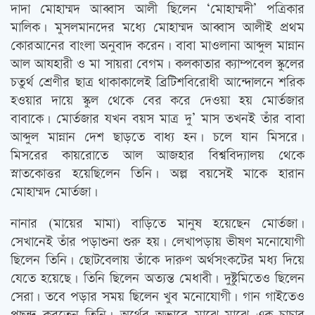
দাদা মোহাম্মদ আব্বাস আলী ছিলেন ‘মোহাম্মদী’ পত্রিকার
মালিক। মুসলমানদের মধ্যে মোহাম্মদ আব্বাস আলীই প্রথম
কোরআনের বাংলা অনুবাদ করেন। বাবা মাওলানা আব্দুল মান্নান
আল আযহারী ও মা সায়রা বেগম। কলকাতার ক্যাম্পবেল স্কুলের
চতুর্থ শ্রেণীর ছাত্র থাকাকালেই ব্রিটিশবিরোধী আন্দোলনে শরিক
হওয়ার দায়ে স্কুল থেকে বের করে দেওয়া হয় মোর্তজার
বাবাকে। মোর্তজার যখন বয়স মাত্র দু’ মাস তখনই তাঁর বাবা
আব্দুল মান্নান দেশ ছাড়তে বাধ্য হন। চলে যান মিসরে।
মিসরের কায়রোতে আল আজহার বিশ্ববিদ্যালয় থেকে
স্নাতকোত্তর হয়েছিলেন তিনি। অল্প বয়সেই মাকে হারান
মোহাম্মদ মোর্তজা।
নানার (মায়ের মামা) বাড়িতে মানুষ হয়েছেন মোর্তজা।
সেখানেই তাঁর পড়াশুনা শুরু হয়। লেখাপড়ায় ভীষণ মনোযোগী
ছিলেন তিনি। ছোটবেলায় তাঁকে দারুণ অর্থসংকটের মধ্য দিয়ে
যেতে হয়েছে। তিনি ছিলেন অত্যন্ত মেধাবী। দুষ্টুমিতেও ছিলেন
সেরা। তবে পড়ার সময় ছিলেন খুব মনোযোগী। গান গাইতেও