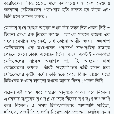
করেছিলেন। কিন্তু ১৯৫০ সালে কলকাতায় দাঙ্গা দেখা দেওয়ায়
কলকাতা মেডিক্যালের পড়াশুনায় ইতি টানতে হয় তাঁকে এবং
তিনি চলে আসেন ঢাকায়।
মোর্তজা যখন ঢাকায় আসেন তখন তাঁর সম্বল ছিল একটা চিঠি ও
ঠিকানা লেখা এক টুকরো কাগজ। চোখের সামনে অচেনা এক
শহর। যেখানে বন্ধু নেই, নেই কোনো আত্মীয়-স্বজন। কলকাতা
মেডিকেলের এক অধ্যাপকের পরামর্শে সাম্প্রদায়িক দাঙ্গাকে
পেছনে ফেলে ঢাকায় এসেছেন তিনি। ভরসা একটাই – কলকাতা
মেডিকেলের সাবেক অধ্যাপক ডা. টি. আহমেদ ঢাকা
মেডিকেলের অধ্যক্ষ। তাঁরই সহযোগিতায় ভর্তি হলেন ঢাকা
মেডিকেলের তৃতীয় বর্ষে। ভর্তি হতে পেরে বিধান রায়ের মতো
চিকিত্‍সক হওয়ার হারানো স্বপ্নকে আবার ফিরে পেলেন তিনি।
অচেনা এই শহর এবং শহরের মানুষকে আপন করে নিলেন।
এখানকার মানুষের সুখ-দুঃখের সঙ্গে নিজের সুখ-দুঃখ ভাগাভাগি
করে নিলেন। এ সময় চিকিত্‍সাবিদ্যার পাশাপাশি সাহিত্য,
ইতিহাস, রাজনীতি ও দর্শন নিয়েও তাঁর পড়াশুনা চলছিল সমান