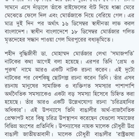
সামনে এসে দাঁড়ালে তাঁকে রাইফেলের বাঁট দিয়ে ধাক্কা মেরে
মেঝেতে ফেলে দিল এবং মোর্তজাকে নিয়ে বেরিয়ে গেল। এর
মাত্র দুই দিন পর অর্থাত্‍ ১৬ ডিসেম্বর স্বাধীনতা লাভ করল
বাংলাদেশ। স্বাধীন বাংলাদেশে ১৮ ডিসেম্বর মোর্তজার গলিত
মৃতদেহের সন্ধান পাওয়া গেল মিরপুরের বধ্যভূমিতে।
শহীদ বুদ্ধিজীবী ডা. মোহাম্মদ মোর্তজার লেখা ‘সমাজপতি’
নাটকের কথা আগেই বলা হয়েছে। এরপর তিনি ‘প্রেম ও
পুরুষ’ নামে আরও একটি নাটক রচনা করেন। এই দুটো
নাটকের পর বেশকিছু ছোটগল্প রচনা করেন তিনি। তাঁর এসব
রচনায় মানুষের সামাজিক ও ব্যক্তিগত সমস্যার পাশাপাশি
অর্থনৈতিক সমস্যাকেও একটা বড় সমস্যা হিসেবে চিহ্নিত করা
হয়েছে। তাঁর আরও একটি উল্লেখযোগ্য রচনা ‘চরিত্রহানির
অধিকার’। এই উপন্যাসে তিনি বাঙালীর আর্থ-রাজনৈতিক
প্রেক্ষাপট ধরে কিছু চরিত্র উপস্থাপন করেছেন যেগুলো সমাজের
বিভিন্ন অংশের প্রতিনিধি। উপন্যাসের নায়ক মালেক চৌধুরী উগ্র
বাঙালী জাতীয়তাবাদী। মালেক চৌধুরী বাঙালীর ‘রাষ্ট্রভাষা