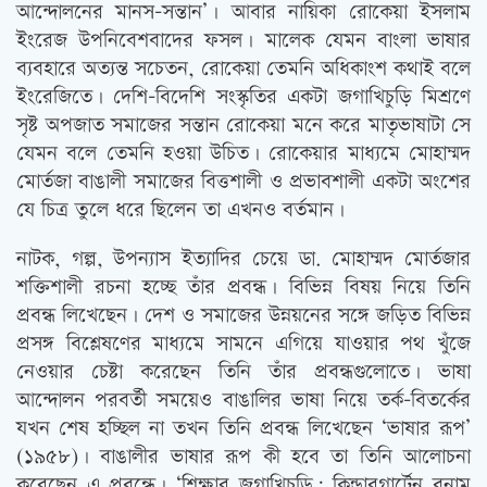
আন্দোলনের মানস-সন্তান’। আবার নায়িকা রোকেয়া ইসলাম
ইংরেজ উপনিবেশবাদের ফসল। মালেক যেমন বাংলা ভাষার
ব্যবহারে অত্যন্ত সচেতন, রোকেয়া তেমনি অধিকাংশ কথাই বলে
ইংরেজিতে। দেশি-বিদেশি সংস্কৃতির একটা জগাখিচুড়ি মিশ্রণে
সৃষ্ট অপজাত সমাজের সন্তান রোকেয়া মনে করে মাতৃভাষাটা সে
যেমন বলে তেমনি হওয়া উচিত। রোকেয়ার মাধ্যমে মোহাম্মদ
মোর্তজা বাঙালী সমাজের বিত্তশালী ও প্রভাবশালী একটা অংশের
যে চিত্র তুলে ধরে ছিলেন তা এখনও বর্তমান।
নাটক, গল্প, উপন্যাস ইত্যাদির চেয়ে ডা. মোহাম্মদ মোর্তজার
শক্তিশালী রচনা হচ্ছে তাঁর প্রবন্ধ। বিভিন্ন বিষয় নিয়ে তিনি
প্রবন্ধ লিখেছেন। দেশ ও সমাজের উন্নয়নের সঙ্গে জড়িত বিভিন্ন
প্রসঙ্গ বিশ্লেষণের মাধ্যমে সামনে এগিয়ে যাওয়ার পথ খুঁজে
নেওয়ার চেষ্টা করেছেন তিনি তাঁর প্রবন্ধগুলোতে। ভাষা
আন্দোলন পরবর্তী সময়েও বাঙালির ভাষা নিয়ে তর্ক-বিতর্কের
যখন শেষ হচ্ছিল না তখন তিনি প্রবন্ধ লিখেছেন ‘ভাষার রূপ’
(১৯৫৮)। বাঙালীর ভাষার রূপ কী হবে তা তিনি আলোচনা
করেছেন এ প্রবন্ধে। ‘শিক্ষার জগাখিচুড়ি: কিন্ডারগার্টেন বনাম