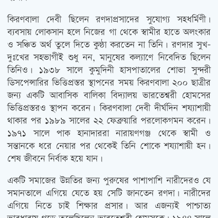
কিরণবালা দেবী ছিলেন রণদাপ্রসাদের সুযোগ্য সহধর্মিণী।
ব্যবসায় লোকসান হলে নিজের গা থেকে স্বামীর হাতে অলংকার
ও সঞ্চিত অর্থ তুলে দিতে কুন্ঠা করতেন না তিনি। রণদার সুখ-
দুঃখের সহভাগীই শুধু নন, মানুষের কল্যাণে নিবেদিত ছিলেন
তিনিও। ১৯৩৮ সালে কুমুদিনী হাসপাতালের শোভা সুন্দরী
ডিসপেন্সারির ভিত্তিপ্রস্তর স্থাপনের সময় কিরণবালা ২০০ ছাত্রীর
জন্য একটি আবাসিক বালিকা বিদ্যালয় ভারতেশ্বরী হোমসের
ভিত্তিপ্রস্তরও স্থাপন করেন। কিরণবালা দেবী দীর্ঘদিন শয্যাশায়ী
থাকার পর ১৯৮৯ সালের ২২ ফেব্রুয়ারি পরলোকগমন করেন।
১৯৭১ সালে পাক হানাদাররা নারায়ণগঞ্জ থেকে স্বামী ও
সন্তানকে ধরে নেয়ার পর থেকেই তিনি শোকে শয্যাশায়ী হন।
শেষ জীবনে নির্বাক হয়ে যান।
একটি সমাজের উন্নতির জন্য পুরুষের পাশাপাশি নারীদেরও যে
সমানতালে এগিয়ে যেতে হয় সেটি জানতেন রণদা। নারীদের
এগিয়ে নিতে চাই শিক্ষার প্রসার। আর এজন্যই পাশ্চাত্য