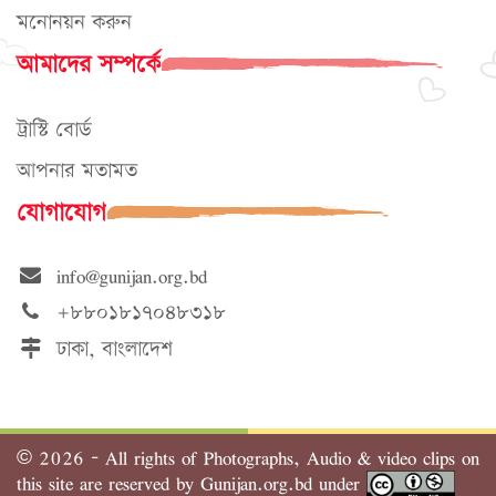
মনোনয়ন করুন
আমাদের সম্পর্কে
ট্রাস্টি বোর্ড
আপনার মতামত
যোগাযোগ
info@gunijan.org.bd
+৮৮০১৮১৭০৪৮৩১৮
ঢাকা, বাংলাদেশ
©
2026 - All rights of Photographs, Audio & video clips on
this site are reserved by Gunijan.org.bd under