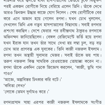
দাউদাউ করে জ্বলতে থাকা হাসপাতালের ভেতরে ঢুকে কিছুক্ষণ
পরই একজন রোগীকে নিয়ে বেরিয়ে এলেন তিনি। তাঁকে দেখে
আরও তিনজন উদ্ধার কাজে যোগ দিলেন। শেষ রোগীটিকে বের
করে এনে অজ্ঞান হয়ে গেলেন রণদা। যখন চোখ খুললেন,
দেখলেন তিনি এক নতুন হাসপাতালের বিছানায়। সবাই রণদার
প্রশংসা করছিল। দেশে ফেরার পর রবীন্দ্রনাথ ঠাকুরও রণদাকে
অভিনন্দন জানিয়েছিলেন। বেঙ্গল রেজিমেন্টে ভর্তি হয়ে রণদা
যখন ইরাক যান তখন তাঁর সাথে দেখা হয় লম্বা চুল, বড় বড়
চোখ আর প্রাণবন্ত এক যুবকের। তিনি কাজী নজরুল ইসলাম।
রণদা তখন অস্থায়ী সুবাদার মেজর। সবাই তাঁকে ভয় পায়।
তরুণ নজরুল কিন্তু সামরিক রেওয়াজের তোয়াক্কা করেন না।
রণদা তাঁকে একদিন ডেকে জিজ্ঞেস করলেন, ‘কাজী, তুমি গান
গাও?’
‘আজ্ঞে, অল্পবিস্তর চিত্‍কার করি বটে।’
‘কবিতা লেখ?’
‘লোকে তেমন দুর্নামও করে।’
রণদাপ্রসাদ সাহা এরপর কাজী নজরুল ইসলামকে সংগীত