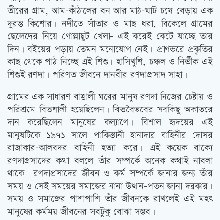
তীরের গ্রাম, আম-কাঁঠালের বন আর মাঠ-ঘাট চষে বেড়ায় এক
দুরন্ত কিশোর। নদীতে সাঁতার ও মাছ ধরা, বিকেলে গ্রামের
ছেলেদের নিয়ে গোল্লাছুট খেলা- এই করেই কেটে যাচ্ছে তার
দিন। বইয়ের পড়ায় তেমন মনোযোগ নেই। প্রাণভরে প্রকৃতির
কাছ থেকে পাঠ নিচ্ছে এই শিশু। হাসিখুশি, চঞ্চল ও নির্ভীক এই
শিশুই রণদা। পরিণত জীবনে দানবীর রণদাপ্রসাদ সাহা।
গ্রামের এক সাধারণ বাঙালী ঘরের মানুষ রণদা নিজের চেষ্টায় ও
পরিশ্রমে বিত্তশালী হয়েছিলেন। বিত্তবৈভবের সবকিছু অকাতরে
দান করেছিলেন মানুষের কল্যাণে। বিশাল হৃদয়ের এই
মানুষটিকে ১৯৭১ সালে পাকিস্তানী হানাদার বাহিনীর দোসর
রাজাকার-আলবদর বাহিনী হত্যা করে। এই কয়েক বাক্যে
রণদাপ্রসাদের কথা বললে তাঁর সম্পর্কে অনেক কথাই নাবলা
থাকে। রণদাপ্রসাদের জীবন ও কর্ম সম্পর্কে জানার জন্য তাঁর
সময় ও সেই সময়ের সমাজের নানা উত্থান-পতন জানা দরকার।
সময় ও সমাজের পাশাপাশি তাঁর জীবনকে রাখলেই এই মহত্‍
মানুষের কর্মময় জীবনের সবটুকু বোঝা সম্ভব।