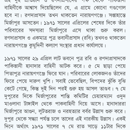
এই দুই প্রতিষ্ঠান ও রণদাপ্রসাদের পক্ষ থেকে পাকিস্তানী
বাহিনীকে আশ্বাস দিয়েছিলেন যে, এ গ্রামে কোনো গণ্ডগোল
হবে না। রণদাপ্রসাদ তখন থাকতেন নারায়ণগঞ্জে। সপ্তাহান্তে
মির্জাপুর আসতেন। ১৯৭১ সালের এপ্রিলের শেষের দিকে তাঁর
পরিবারের সদস্যরা মির্জাপুরে এসে থাকা শুরু করল।
রণদাপ্রসাদ ও একমাত্র পুত্র ভবানীপ্রসাদ (রবি) তখনও থাকতেন
নারায়ণগঞ্জে কুমুদিনী কল্যাণ সংস্থার প্রধান কার্যালয়ে।
১৯৭১ সালের ২৯ এপ্রিল লাট ভবনে পুত্র রবি ও রণদাপ্রসাদকে
পাকিস্তানী হানাদার বাহিনী আটক করে। ৫ মে ছাড়া পেয়ে
পিতাপুত্র নারায়ণগঞ্জে ফিরে যান। পরিবারের লোকজনও তাঁদের
ফিরে পেয়ে দারুণ খুশি। সবাই ভেবেছিল, বিপদের ঝুঁকি বুঝি
কেটে গেছে, কিন্তু দুই দিন পরই শুরু হয় আসল তাণ্ডব। ৭ মে
দুপুরের দিকে মির্জাপুরের শান্তি কমিটির চেয়ারম্যান ওদুদ
মাওলানা টাঙ্গাইল থেকে পাকবাহিনী নিয়ে আসে। হানাদাররা
মির্জাপুরে আগুন, লুটতরাজ ও নরহত্যার বর্বর উল্লাস শুরু করে।
দুপুর থেকে সন্ধ্যা পর্যন্ত চলে তাদের এই নারকীয় উল্লাস। একই
দিনে অর্থ্যাত্‍ ১৯৭১ সালের ৭ মে রাত সাড়ে ১১টার দিকে