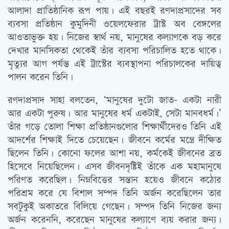
আলাদা প্রাতিষ্ঠানিক রূপ পায়। এই বছরই রণদাপ্রসাদের সব
ব্যবসা প্রতিষ্ঠান কুমুদিনী ওয়েলফেরার ট্রাস্ট অব বেঙ্গলের
আওতাভুক্ত হয়। নিজের স্বার্থ নয়, মানুষের কল্যাণকে বড় করে
দেখার মানসিকতা থেকেই তাঁর ব্যবসা পরিচালিত হতে থাকে।
মৃত্যুর আগ পর্যন্ত এই ট্রাস্টের ব্যবস্থাপনা পরিচালকের দায়িত্ব
পালন করেন তিনি।
রণদাপ্রসাদ সাহা বলতেন, ‘মানুষের দুটো জাত- একটা নারী
আর একটা পুরুষ। আর মানুষের ধর্ম একটাই, সেটা মানবধর্ম।’
তাঁর গড়ে তোলা শিক্ষা প্রতিষ্ঠানগুলোর শিক্ষার্থীদেরও তিনি এই
আদর্শের শিক্ষাই দিতে চেয়েছেন। জীবনে কর্মের মন্ত্রে দীক্ষিত
ছিলেন তিনি। কোনো ফলের আশা নয়, কর্মকেই জীবনের ব্রত
হিসেবে নিয়েছিলেন। এসব জীবনদৃষ্টিই তাঁকে এক মহামানুষে
পরিণত করেছিল। নিম্নবিত্তের সন্তান হয়েও জীবনে কঠোর
পরিশ্রম করে যে বিশাল সম্পদ তিনি অর্জন করেছিলেন তার
সবটুকুই অকাতরে বিলিয়ে গেছেন। সম্পদ তিনি নিজের জন্য
অর্জন করেননি, করেছেন মানুষের কল্যাণে ব্যয় করার জন্য।