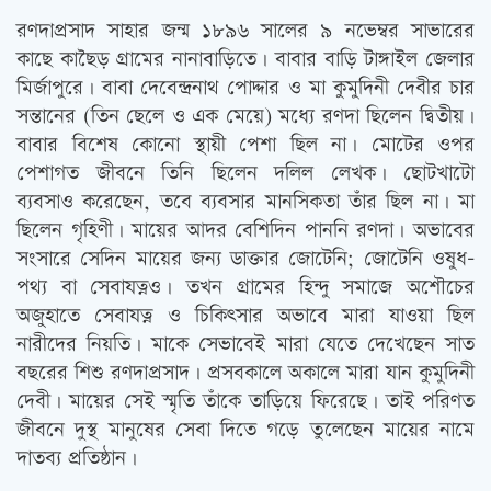
রণদাপ্রসাদ সাহার জন্ম ১৮৯৬ সালের ৯ নভেম্বর সাভারের
কাছে কাছৈড় গ্রামের নানাবাড়িতে। বাবার বাড়ি টাঙ্গাইল জেলার
মির্জাপুরে। বাবা দেবেন্দ্রনাথ পোদ্দার ও মা কুমুদিনী দেবীর চার
সন্তানের (তিন ছেলে ও এক মেয়ে) মধ্যে রণদা ছিলেন দ্বিতীয়।
বাবার বিশেষ কোনো স্থায়ী পেশা ছিল না। মোটের ওপর
পেশাগত জীবনে তিনি ছিলেন দলিল লেখক। ছোটখাটো
ব্যবসাও করেছেন, তবে ব্যবসার মানসিকতা তাঁর ছিল না। মা
ছিলেন গৃহিণী। মায়ের আদর বেশিদিন পাননি রণদা। অভাবের
সংসারে সেদিন মায়ের জন্য ডাক্তার জোটেনি; জোটেনি ওষুধ-
পথ্য বা সেবাযত্নও। তখন গ্রামের হিন্দু সমাজে অশৌচের
অজুহাতে সেবাযত্ন ও চিকিত্‍সার অভাবে মারা যাওয়া ছিল
নারীদের নিয়তি। মাকে সেভাবেই মারা যেতে দেখেছেন সাত
বছরের শিশু রণদাপ্রসাদ। প্রসবকালে অকালে মারা যান কুমুদিনী
দেবী। মায়ের সেই স্মৃতি তাঁকে তাড়িয়ে ফিরেছে। তাই পরিণত
জীবনে দুস্থ মানুষের সেবা দিতে গড়ে তুলেছেন মায়ের নামে
দাতব্য প্রতিষ্ঠান।