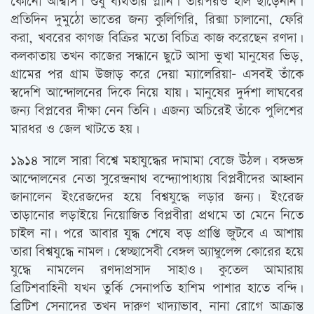
কোনো আশ্বাস। শুধু ব্যর্থতার গ্লানি। তারপরও হাল ছাড়েননি।
প্রতিদিন দুমুঠো ভাতের জন্য কুলিগিরি, রিক্সা চালানো, ফেরি
করা, খবরের কাগজ বিক্রির মতো বিচিত্র কাজ করেছেন রণদা।
কলকাতায় তখন কাজের সন্ধানে ছুটে আসা ভুখা মানুষের ভিড়,
গ্রামের পর গ্রাম উজাড় করে দেয়া ম্যালেরিয়া- এসবই তাঁকে
স্বদেশি আন্দোলনের দিকে নিয়ে যায়। মানুষের দুর্দশা লাঘবের
জন্য বিপ্লবের দীক্ষা নেন তিনি। এজন্য অচিরেই তাঁকে পুলিশের
মারধর ও জেল খাটতে হয়।
১৯১৪ সালে সারা বিশ্বে মহাযুদ্ধের দামামা বেজে উঠল। বঙ্গভঙ্গ
আন্দোলনের নেতা সুরেন্দ্রনাথ বন্দ্যোপাধ্যায় বিপ্লবীদের আহ্বান
জানালেন ইংরেজদের হয়ে বিশ্বযুদ্ধে লড়ার জন্য। ইংরেজ
তাড়ানোর লড়াইয়ে নিয়োজিত বিপ্লবীরা প্রথমে তা মেনে নিতে
চাইল না। পরে আবার যুদ্ধ শেষে বড় প্রাপ্তি জুটবে এ আশায়
তারা বিশ্বযুদ্ধে নামল। স্বেচ্ছাসেবী বেঙ্গল অ্যাম্বুলেন্স কোরের হয়ে
যুদ্ধে নামলেন রণদাপ্রসাদ সাহাও। কুতেল আমারায়
ব্রিটিশবাহিনী যখন তুর্কি সেনাপতি হাশিম পাশার হাতে বন্দি।
ব্রিটিশ সেনাদের তখন দারুণ খাদ্যাভাব, নানা রোগে আক্রান্ত