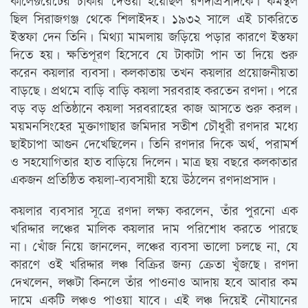
কালেক্টরেটের চাকরি দেওয়া হয়েছিল রণদাপ্রসাদকে। কর্মস্থল
ছিল সিরাজগঞ্জ থেকে শিলাইদহ। ১৯৩২ সালে এই চাকরিতে
ইস্তফা দেন তিনি। মিথ্যা মামলায় জড়িয়ে পড়ার কারণে ইস্তফা
দিতে হয়। ক্ষতিপূরণ হিসেবে যে টাকাটা পান তা দিয়ে শুরু
করেন কয়লার ব্যবসা। কলকাতায় তখন কয়লার প্রয়োজনীয়তা
বাড়ছে। প্রথমে বাড়ি বাড়ি কয়লা সরবরাহ করতেন রণদা। পরে
বড় বড় প্রতিষ্ঠানে কয়লা সরবরাহের কাজ আসতে শুরু করল।
ময়মনসিংহের মুক্তাগাছার জমিদার সতীশ চৌধুরী রণদার মধ্যে
ছাইচাপা আগুন দেখেছিলেন। তিনি রণদার দিকে অর্থ, পরামর্শ
ও সহযোগিতার হাত বাড়িয়ে দিলেন। মাত্র ছয় বছরে কলকাতার
একজন প্রতিষ্ঠিত কয়লা-ব্যবসায়ী হয়ে উঠলেন রণদাপ্রসাদ।
কয়লার ব্যবসার সূত্রে রণদা লক্ষ্য করলেন, তাঁর পুরনো এক
খরিদ্দার লঞ্চের মালিক কয়লার দাম পরিশোধ করতে পারছে
না। খোঁজ নিয়ে জানলেন, লঞ্চের ব্যবসা ভালো চলছে না, যে
কারণে ওই খরিদ্দার লঞ্চ বিক্রির জন্য ক্রেতা খুঁজছে। রণদা
দেখলেন, লঞ্চটা কিনলে তাঁর পাওনাও আদায় হবে আবার কম
দামে একটি লঞ্চও পাওয়া যাবে। এই লঞ্চ দিয়েই নৌযানের