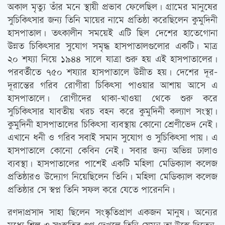
অকাল মৃত্যু তাঁর মনে স্থায়ী প্রভাব ফেলেছিল। গ্রামের মানুষের
সুচিকিত্‍সার জন্য তিনি মায়ের নামে প্রতিষ্ঠা করেছিলেন কুমুদিনী
হাসপাতাল। তত্‍কালীন সময়েই এটি ছিল দেশের হাতেগোনা
উন্নত চিকিত্‍সার সুযোগ সমৃদ্ধ হাসপাতালগুলোর একটি। মাত্র
২০ শয্যা নিয়ে ১৯৪৪ সালে যাত্রা শুরু হয় এই হাসপাতালের।
পরবর্তীতে ৭৫০ শয্যার হাসপাতালে উন্নীত হয়। দেশের দূর-
দূরান্তের গরিব রোগীরা চিকিত্‍সা পাওয়ার আশায় আসে এ
হাসপাতালে। রোগীদের থাকা-খাওয়া থেকে শুরু করে
সুচিকিত্‍সার যাবতীয় খরচ বহন করে কুমুদিনী কল্যাণ সংস্থা।
কুমুদিনী হাসপাতালের চিকিত্‍সা ব্যবস্থায় কোনো শ্রেণীভেদ নেই।
এখানে ধনী ও গরিব সবাই সমান সুযোগ ও সুচিকিত্‍সা পায়। এ
হাসপাতালে কোনো কেবিন নেই। সবার জন্য অভিন্ন ঢালাও
ব্যবস্থা। হাসপাতালের পাশেই একটি মহিলা মেডিক্যাল কলেজ
প্রতিষ্ঠারও উদ্যোগ নিয়েছিলেন তিনি। মহিলা মেডিক্যাল কলেজ
প্রতিষ্ঠার সে স্বপ্ন তিনি সফল করে যেতে পারেননি।
রণদাপ্রসাদ সাহা ছিলেন সংস্কৃতিপ্রাণ একজন মানুষ। অন্যের