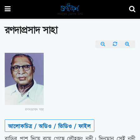
রণদাপ্রসাদ সাহা
রণদাপ্রসাদ সাহা
আলোকচিত্র / অডিও / ভিডিও / ফাইল
বাড়ির পাশ দিয়ে বয়ে গেছে লৌহজং নদী। দিনমান সেই নদী