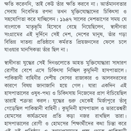
ক্ষতি করেননি, তাই কেউ তাঁর ক্ষতি করবে না। আর্তমানবতার
সেবায় নিবেদিত রণদা তখন মুক্তিযোদ্ধাদের চিকিত্‍সা ও
সহযোগিতা করে যাচ্ছিলেন। ১৯৪৭ সালের দেশভাগের সময় যে
বাংলাকে মাতৃভূমি হিসেবে বেছে নিয়েছিলেন, স্বাধীনতা
সংগ্রামের এই দুর্দিনে সেই দেশ, দেশের মানুষ, তাঁর গড়া
বিভিন্ন দাতব্য প্রতিষ্ঠানে কর্মরত প্রিয়জনদের ফেলে চলে
যাওয়ার মানসিকতা তাঁর ছিল না।
স্বাধীনতা যুদ্ধের সেই দিনগুলোতে আহত মুক্তিযোদ্ধারা সাধারণ
রোগীর বেশে এসে চিকিত্‍সা নিচ্ছিল কুমুদিনী হাসপাতালে।
পাকিস্তানী বাহিনীর দেশীয় দোসর রাজাকার ও আলবদরদের
কারণে বিষয় জানাজানি হয়ে গেল। যারা একদিন এই
হাসপাতালের ওষুধ-পথ্য ও চিকিত্‍সায় নিজেদের প্রাণ বাঁচিয়েছিল
তারাই শত্রুতা করল। যুদ্ধের শুরু থেকেই মির্জাপুরে তাঁবু
গেড়েছিল পাকিস্তানী বাহিনী। কুমুদিনী হাসপাতাল ও ভারতেশ্বরী
হোমসের কার্যক্রমের প্রতি কড়া নজর রাখছিল তারা।
হাসপাতালের রোগী ও হোমসের শিক্ষার্থীদের কথা চিন্তা করে