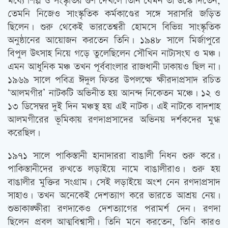
মধ্যে শিল্প ও সংস্কৃতির গুণ দেখলে তিনি যেমন তা উস্কে দিতেন,
তেমনি নিজেও সাংস্কৃতিক কর্মকাণ্ডের সঙ্গে সরাসরি জড়িত
ছিলেন। শুরু থেকেই ভারতেশ্বরী হোমসে বিভিন্ন সাংস্কৃতিক
অনুষ্ঠানের আয়োজন করতেন তিনি। ১৯৪৮ সালে মির্জাপুরে
বিপুল উত্‍সাহ নিয়ে গড়ে তুলেছিলেন সৌখিন নাট্যসংঘ ও মঞ্চ।
এমন আধুনিক মঞ্চ তখন পূর্ববাংলার রাজধানী ঢাকায়ও ছিল না।
১৯৬৯ সালে পবিত্র ঈদুল ফিতর উপলক্ষে ক্ষীরদাপ্রসাদ রচিত
‘আলমগীর’ নাটকটি অভিনীত হয় আনন্দ নিকেতন মঞ্চে। ১২ ও
১৩ ডিসেম্বর দুই দিন মঞ্চস্থ হয় এই নাটক। এই নাটকে বাদশাহ
আলমগীরের ভূমিকায় রণদাপ্রসাদের অভিনয় দর্শকদের মুগ্ধ
করেছিল।
১৯৭১ সালে পাকিস্তানী হানাদাররা বাঙালী নিধন শুরু করে।
পাকিস্তানীদের রুখতে লড়াইয়ে নামে বাঙালীরাও। শুরু হয়
বাঙালীর মুক্তির সংগ্রাম। সেই লড়াইয়ে অংশ নেন রণদাপ্রসাদ
সাহাও। তখন অনেকেই দেশত্যাগ করে ভারতে আশ্রয় নেয়।
শুভাকাঙ্ক্ষীরা রণদাকেও দেশত্যাগের পরামর্শ দেন। রণদা
ছিলেন প্রবল আত্মবিশ্বাসী। তিনি মনে করতেন, তিনি কারও