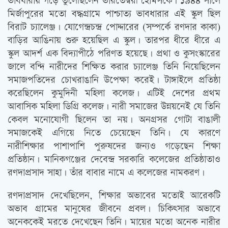
ভাবধারায় গড়ে তুলেছিলেন ভারতেশ্বরী হোমসকে। ১৯৪৪ সালে
মির্জাপুরের মতো বদ্ধগ্রামে পাশ্চাত্য ভাবধারার এই স্কুল ছিল
বিরাট চ্যালেঞ্জ। যোগেন্দ্রচন্দ্র পোদ্দারের (সম্পর্কে রণদার কাকা)
বাড়ির আঙিনায় শুরু হয়েছিল এ স্কুল। তারপর ধীরে ধীরে এ
স্কুল আদর্শ এক বিদ্যাপীঠে পরিণত হয়েছে। প্রথা ও কুসংস্কারের
জালে বন্দি নারীদের শিক্ষিত করার চ্যালেঞ্জ তিনি নিয়েছিলেন
সমাজপতিদের চোখরাঙানি উপেক্ষা করেই। টাঙ্গাইলে প্রতিষ্ঠা
করেছিলেন কুমুদিনী মহিলা কলেজ। এটিই দেশের প্রথম
আবাসিক মহিলা ডিগ্রি কলেজ। নারী সমাজের উন্নয়নেই যে তিনি
কেবল মনোযোগী ছিলেন তা নয়। অনগ্রসর গোটা বাঙালী
সমাজকেই এগিয়ে নিতে চেয়েছেন তিনি। যে কারণে
নারীশিক্ষার পাশাপাশি পুরুষদের জন্যও গড়েছেন শিক্ষা
প্রতিষ্ঠান। মানিকগঞ্জের দেবেন্দ্র সরকারি কলেজের প্রতিষ্ঠাতাও
রণদাপ্রসাদ সাহা। তাঁর বাবার নামে এ কলেজের নামকরণ।
রণদাপ্রসাদ দেখেছিলেন, শিক্ষার অভাবের মতোই আরেকটি
অভাব গ্রামের মানুষের জীবনে প্রবল। চিকিত্‍সার অভাবে
অনেককেই মরতে দেখেছেন তিনি। মায়ের মতো অনেক নারীর