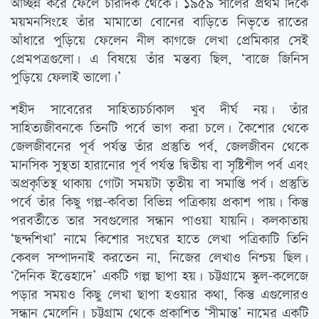
আচ্ছন্ন করে ফেলে চারদিক থেকে। ১৯৫৯ সালের প্রথম দিকে
ময়মনসিংহে তাঁর মামাতো বোনের বাড়িতে নিভৃতে রাতের
আঁধারে পুড়িয়ে ফেলেন নীল কাগজে লেখা প্রেমিকার সেই
প্রেমপত্রগুলো। এ বিষয়ে তাঁর মন্তব্য ছিল, ‘বাজে জিনিস
পুড়িয়ে ফেলাই ভালো।’
শহীদ সাবেরের সাহিত্যচর্চাকাল খুব দীর্ঘ নয়। তাঁর
সাহিত্যজীবনকে তিনটি পর্বে ভাগ করা চলে। কৈশোর থেকে
জেলজীবনের পূর্ব পর্যন্ত তাঁর প্রস্তুতি পর্ব, জেলজীবন থেকে
মানসিক সুস্থতা হারানোর পূর্ব পর্যন্ত দ্বিতীয় বা সৃষ্টিশীল পর্ব এবং
অপ্রকৃতিস্থ থাকায় গোটা সময়টা তৃতীয় বা সমাপ্তি পর্ব। প্রস্তুতি
পর্বে তাঁর কিছু গল্প-কবিতা বিভিন্ন পত্রিকায় প্রকাশ পায়। কিন্তু
পরবর্তীতে তার সবগুলোর সন্ধান পাওয়া যায়নি। কলকাতায়
‘ছন্দশিখা’ নামে কিশোর সংঘের হাতে লেখা পত্রিকাটি তিনি
কেবল সম্পাদনাই করতেন না, নিজের লেখাও নিশ্চয় ছিল।
‘দৈনিক ইত্তেহাদে’ একটি গল্প ছাপা হয়। চট্টগ্রামে স্কুল-কলেজে
পড়ার সময়ও কিছু লেখা ছাপা হওয়ার কথা, কিন্তু এগুলোরও
সন্ধান মেলেনি। চট্টগ্রাম থেকে প্রকাশিত ‘সীমান্ত’ নামের একটি