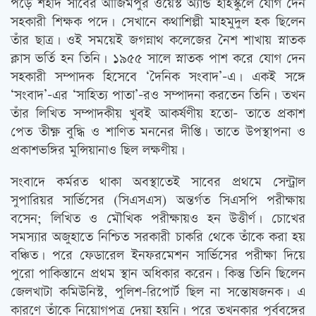
পড়ে শহীদ সাবের আজিমপুর ওয়েস্ট অ্যান্ড হাইস্কুলে যোগ দেন
সহকারী শিক্ষক পদে। সেখানে কথাশিল্পী মাহমুদুল হক ছিলেন
তাঁর ছাত্র। ওই সময়েই জগন্নাথ কলেজের নৈশ শাখায় স্নাতক
ক্লাস ভর্তি হন তিনি। ১৯৫৫ সালে স্নাতক পাশ করে যোগ দেন
সহকারী সম্পাদক হিসেবে ‘দৈনিক সংবাদ’-এ। একই সঙ্গে
‘সংবাদ’-এর ‘সাহিত্য পাতা’-রও সম্পাদনা করতেন তিনি। তখন
তাঁর লিখিত সম্পাদকীয় খুবই আকর্ষণীয় হতো- তাতে প্রকাশ
পেত তীক্ষ্ণ বুদ্ধি ও শাণিত মননের দীপ্তি। তাতে উপস্থাপনা ও
প্রকাশভঙ্গির মুন্সিয়ানাও ছিল লক্ষণীয়।
সংবাদে কর্মরত থাকা অবস্থাতেই সাবের প্রথমে সেন্ট্রাল
সুপারিয়র সার্ভিসের (সিএসএস) অন্তর্গত সিএসপি পরীক্ষায়
বসেন; লিখিত ও মৌখিক পরীক্ষায়ও হন উত্তীর্ণ। চোখের
সমস্যার অজুহাতে নিশ্চিত সরকারী চাকরি থেকে তাঁকে করা হয়
বঞ্চিত। পরে ফেডারেল ইনফরমেশন সার্ভিসের পরীক্ষা দিয়ে
পুরো পাকিস্তানে প্রথম স্থান অধিকার করেন। কিন্তু তিনি ছিলেন
জেলখাটা কমিউনিস্ট, পুলিশ-রিপোর্ট ছিল না সন্তোষজনক। এ
কারণে তাঁকে নিয়োগপত্র দেয়া হয়নি। পরে তখনকার পূর্ববঙ্গের