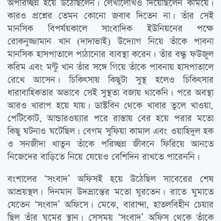
অপরিচ্ছন্ন হয়ে উঠেছিলেন। লেখালেখিও দিয়েছিলেন কমিয়ে।
কারও প্রশ্নের তেমন কোনো জবাব দিতেন না। তাঁর সেই
মানসিক বিপর্যয়কালে সাংবাদিক ইউনিয়নের পক্ষে
রোকনুজ্জামান খান (দাদাভাই) উদ্যোগ নিয়ে তাঁকে পাবনা
মানসিক হাসপাতালে পাঠানোর ব্যবস্থা করেন। তাঁর বন্ধু ফউজুল
করিম এবং মন্টু খান তাঁর সঙ্গে গিয়ে তাঁকে পাবনায় হাসপাতালে
রেখে আসেন। চিকিত্‍সায় কিছুটা সুস্থ হলেও চিকিত্‍সার
ধারাবাহিকতার অভাবে সেই সুস্থতা বজায় থাকেনি। পরে অবস্থা
আরও খারাপ হয়ে যায়। ডাস্টবিন থেকে খাবার তুলে খাওয়া,
পেটিকোট, আন্ডারওয়্যার পরে রাস্তায় বের হয়ে পরার মতো
কিছু ঘটনাও ঘটেছিল। বেগম সুফিয়া কামাল এবং ওয়াহিদুল হক
ও সনজীদা খাতুন তাঁকে পরিচ্ছন্ন জীবনে ফিরিয়ে আনতে
নিজেদের বাড়িতে নিয়ে যেয়েও বেশিদিন রাখতে পারেননি।
বংশালের ‘সংবাদ’ অফিসই হয়ে উঠেছিল সাবেরের শেষ
আশ্রয়স্থল। দিনমান উদভ্রান্তের মতো ঘুরতেন। রাতে ঘুমাতে
যেতেন ‘সংবাদ’ অফিসে। মেঝে, বারান্দা, হাতলবিহীন চেয়ার
ছিল তাঁর ঘুমের স্থান। সেসময় ‘সংবাদ’ অফিস থেকে তাঁকে