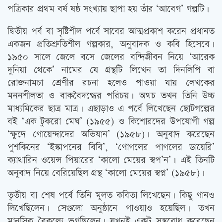
পত্রিকার প্রথম বর্ষ ষষ্ঠ সংখ্যায় ছাপা হয় তাঁর ‘আবেগ’ গল্পটি।
দ্বিতীয় পর্ব বা সৃষ্টিশীল পর্বে সাবের আত্মপ্রকাশ করেন প্রধানত
একজন প্রতিশ্রুতিশীল গল্পকার, অনুবাদক ও কবি হিসেবে।
১৯৫০ সালে জেলে বসে জেলের বন্দিজীবন নিয়ে ‘আরেক
দুনিয়া থেকে’ নামের যে গ্রন্থটি লিখেন তা দিনলিপি বা
রোজনামচা শ্রেণীর রচনা হলেও পাওয়া যায় লেখকের
মননশীলতা ও বাকবৈদগ্ধের পরিচয়। অথচ তখন তিনি উচ্চ
মাধ্যমিকের ছাত্র মাত্র। এছাড়াও এ পর্বে লিখেছেন ছোটগল্পের
বই ‘এক টুকরো মেঘ’ (১৯৫৫) ও কিশোরদের উপযোগী গল্প
‘ক্ষুদে গোয়েন্দাদের অভিযান’ (১৯৫৮)। অনুবাদ করেছেন
পুশকিনের ‘ইস্কাপনের বিবি’, ‘গোগলের পাগলের ডায়েরি’
ক্যাথারিন ওয়েন্স পিয়ারের ‘কালো মেয়ের স্বপ’ন’। এই তিনটি
অনুবাদ নিয়ে বেরিয়েছিল গ্রন্থ ‘কালো মেয়ের স্বপ্ন’ (১৯৫৮)।
তৃতীয় বা শেষ পর্বে তিনি মূলত কবিতা লিখেছেন। কিছু গানও
লিখেছিলেন। সেগুলো অনুষ্ঠানে গাওয়াও হয়েছিল। তখন
মানসিক বৈকল্যে ভুগছিলেন। যখনই একটু সুস্থবোধ করেছেন