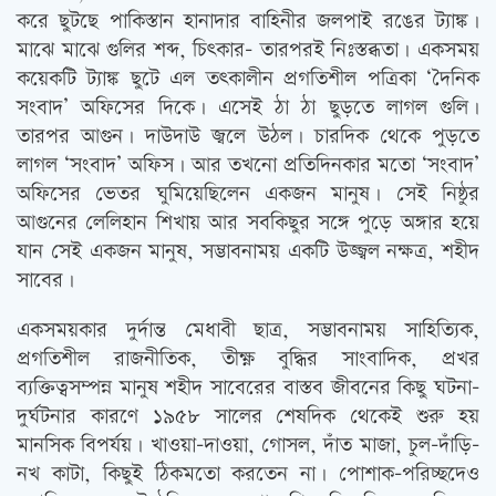
করে ছুটছে পাকিস্তান হানাদার বাহিনীর জলপাই রঙের ট্যাঙ্ক।
মাঝে মাঝে গুলির শব্দ, চিত্‍কার- তারপরই নিঃস্তব্ধতা। একসময়
কয়েকটি ট্যাঙ্ক ছুটে এল তত্‍কালীন প্রগতিশীল পত্রিকা ‘দৈনিক
সংবাদ’ অফিসের দিকে। এসেই ঠা ঠা ছুড়তে লাগল গুলি।
তারপর আগুন। দাউদাউ জ্বলে উঠল। চারদিক থেকে পুড়তে
লাগল ‘সংবাদ’ অফিস। আর তখনো প্রতিদিনকার মতো ‘সংবাদ’
অফিসের ভেতর ঘুমিয়েছিলেন একজন মানুষ। সেই নিষ্ঠুর
আগুনের লেলিহান শিখায় আর সবকিছুর সঙ্গে পুড়ে অঙ্গার হয়ে
যান সেই একজন মানুষ, সম্ভাবনাময় একটি উজ্জ্বল নক্ষত্র, শহীদ
সাবের।
একসময়কার দুর্দান্ত মেধাবী ছাত্র, সম্ভাবনাময় সাহিত্যিক,
প্রগতিশীল রাজনীতিক, তীক্ষ্ণ বুদ্ধির সাংবাদিক, প্রখর
ব্যক্তিত্বসম্পন্ন মানুষ শহীদ সাবেরের বাস্তব জীবনের কিছু ঘটনা-
দুর্ঘটনার কারণে ১৯৫৮ সালের শেষদিক থেকেই শুরু হয়
মানসিক বিপর্যয়। খাওয়া-দাওয়া, গোসল, দাঁত মাজা, চুল-দাঁড়ি-
নখ কাটা, কিছুই ঠিকমতো করতেন না। পোশাক-পরিচ্ছদেও