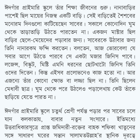
ঈদগাঁর প্রাইমারি স্কুলে তাঁর শিক্ষা জীবনের শুরু। নানাবাড়ির
পাশেই ছিল মায়ের নিজস্ব একটি বাড়ি। সেই বাড়িতেই শৈশবের
মনোরম দিনগুলো কাটিয়েছেন সাবের। সকালে কোনোদিন ঘুম
থেকে তাড়াতাড়ি উঠতে পারতেন না। একজন মাস্টার ছিল
বাড়ির ছেলে-মেয়েদের পড়াবার জন্য। সাবেরকে উঠাবার জন্য
তিনি নানারকম ফন্দি করতেন। বলতেন, আজ ভোরবেলা যে
সবার আগে উঠতে পারবে সে একটা মজার জিনিস পাবে।
লজেন্স, বিস্কুট, মিষ্টি এমনি ধরনের ছোটখাটো জিনিস তিনি
ওদের দিতেন। কিন্তু এইসব প্রলোভনেও কাজ হতো না। আর
এজন্যে তাঁর কোনো ক্ষোভ বা লজ্জা ছিল না। তিনি ছিলেন
মেধাবী ছাত্র। ঘুম থেকে পরে উঠলেও পড়ালেখায় কেউ তাঁকে
ছাড়িয়ে যেতে পারত না।
ঈদগাঁর প্রাইমারি স্কুলে চতুর্থ শ্রেণী পর্যন্ত পড়ার পর সাবের চলে
যান কলকাতায়, বাবার নতুন সংসারে। ইতিমধ্যে
উত্তরাধিকারসূত্রে প্রাপ্ত জমিদারী-রক্তের বাহক শফিকা খাতুনের
সঙ্গে সাধারণ ঘরের সন্তান সালামতউল্লাহ’র স্থানিক দূরত্বে