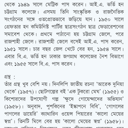
থেকে ১৯৪৯ সালে মেট্রিক পাস করেন। আই.এ. ভর্তি হন
চট্টগ্রাম কলেজে। এসময় তিনি সাংস্কৃতিক ও রাজনৈতিক
সংগঠনের সঙ্গে ওতপ্রোতভাবে জড়িয়ে যান। ১৯৫০ সালে
গ্রেফতার হন কমিউনিস্ট পার্টির ছাত্রসংগঠন ছাত্র ফেডারেশনের
সমাবেশ থেকে। প্রথমে পাঠানো হয় চট্টগ্রাম জেলে, পরে
রাজশাহী জেলে। রাজশাহী জেলে বসেই আই.এ. পাস করেন,
১৯৫১ সালে। চার বছর জেল খেটে বের হন, ১৯৫৪ সালে।
এবার বি.এ. ভর্তি হন ঢাকার জগন্নাথ কলেজের নৈশ বিভাগে
এবং ১৯৫৫ সালে বি.এ. পাস করেন।
গ্রন্থ :
তাঁর গ্রন্থ খুব বেশি নয়। দিনলিপি জাতীয় রচনা ‘আরেক দুনিয়া
থেকে’ (১৯৫৭)। ছোটগল্পের বই ‘এক টুকরো মেঘ’ (১৯৫৫) ও
কিশোরদের উপযোগী গল্প ‘ক্ষুদে গোয়েন্দাদের অভিযান’
(১৯৫৮)। অনুবাদ, পুশকিনের ‘ইস্কাপনে বিবি’, ‘গোগলের
পাগলের ডায়েরি’ ক্যাথারিন ওয়েন্স পিয়ারের ‘কালো মেয়ের
স্বপ্ন’। তিনটি মিলে বের হয় ‘কালো মেয়ের স্বপ্ন’ (১৯৫৮)।