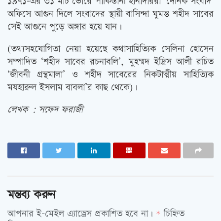
১৯৭১-এর ৩১ মার্চ ভোরে পাকিস্তানী হানাদাররা ‘দৈনিক সংবাদ’
অফিসে আগুন দিলে সংবাদের স্থায়ী বাসিন্দা ঘুমন্ত শহীদ সাবের
সেই আগুনে পুড়ে অঙ্গার হয়ে যান।
(তথ্যসহযোগিতা নেয়া হয়েছে কথাসাহিত্যিক সেলিনা হোসেন
সম্পাদিত ‘শহীদ সাবের রচনাবলি’, মুহম্মদ ইদ্রিস আলী রচিত
‘জীবনী গ্রন্থমালা’ ও শহীদ সাবেরের নিকটাত্মীয় সাহিত্যিক
মযহারুল ইসলাম বাবলা’র কাছ থেকে)।
লেখক : সফেদ ফরাজী
মন্তব্য করুন
আপনার ই-মেইল এ্যাড্রেস প্রকাশিত হবে না।
চিহ্নিত
*