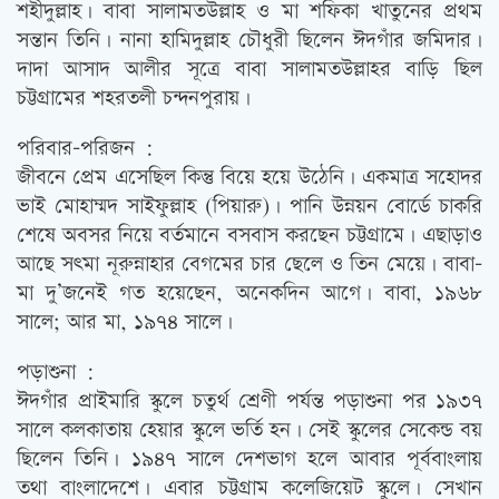
শহীদুল্লাহ। বাবা সালামতউল্লাহ ও মা শফিকা খাতুনের প্রথম
সন্তান তিনি। নানা হামিদুল্লাহ চৌধুরী ছিলেন ঈদগাঁর জমিদার।
দাদা আসাদ আলীর সূত্রে বাবা সালামতউল্লাহর বাড়ি ছিল
চট্টগ্রামের শহরতলী চন্দনপুরায়।
পরিবার-পরিজন :
জীবনে প্রেম এসেছিল কিন্তু বিয়ে হয়ে উঠেনি। একমাত্র সহোদর
ভাই মোহাম্মদ সাইফুল্লাহ (পিয়ারু)। পানি উন্নয়ন বোর্ডে চাকরি
শেষে অবসর নিয়ে বর্তমানে বসবাস করছেন চট্টগ্রামে। এছাড়াও
আছে সত্‍মা নূরুন্নাহার বেগমের চার ছেলে ও তিন মেয়ে। বাবা-
মা দু’জনেই গত হয়েছেন, অনেকদিন আগে। বাবা, ১৯৬৮
সালে; আর মা, ১৯৭৪ সালে।
পড়াশুনা :
ঈদগাঁর প্রাইমারি স্কুলে চতুর্থ শ্রেণী পর্যন্ত পড়াশুনা পর ১৯৩৭
সালে কলকাতায় হেয়ার স্কুলে ভর্তি হন। সেই স্কুলের সেকেন্ড বয়
ছিলেন তিনি। ১৯৪৭ সালে দেশভাগ হলে আবার পূর্ববাংলায়
তথা বাংলাদেশে। এবার চট্টগ্রাম কলেজিয়েট স্কুলে। সেখান