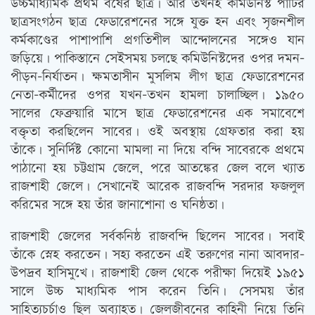
উচ্চমাধ্যমিক প্রথম বর্ষের ছাত্র। আর তখনই কমিউনিস্ট পার্টির
ছাত্রসংগঠন ছাত্র ফেডারেশনের সঙ্গে যুক্ত হন এবং সৃজনশীল
কর্মকাণ্ডের পাশাপাশি প্রগতিশীল আন্দোলনের সঙ্গেও যান
জড়িয়ে। পাকিস্তানে সেইসময় চলছে কমিউনিস্টদের ওপর দমন-
পীড়ন-নির্যাতন। ক্ষমতাসীন মুসলিম লীগ ছাত্র ফেডারেশনের
নেতা-কর্মীদের ওপর যখন-তখন হামলা চালাচ্ছিল। ১৯৫০
সালের ফেব্রুয়ারি মাসে ছাত্র ফেডারেশনের এক সমাবেশে
বক্তৃতা করছিলেন সাবের। ওই অবস্থায় গ্রেফতার করা হয়
তাঁকে। সুনির্দিষ্ট কোনো মামলা না দিয়ে বন্দি সাবেরকে প্রথমে
পাঠানো হয় চট্টগ্রাম জেলে, পরে আতঙ্কের জেল বলে খ্যাত
রাজশাহী জেলে। সেখানেই আরেক রাজবন্দি সরদার ফজলুল
করিমের সঙ্গে হয় তাঁর জানাশোনা ও ঘনিষ্ঠতা।
রাজশাহী জেলের সর্বকনিষ্ঠ রাজবন্দি ছিলেন সাবের। সবাই
তাঁকে স্নেহ করতেন। সহ্য করতেন এই তরুণের নানা আবদার-
উপদ্রব হাসিমুখে। রাজশাহী জেল থেকে পরীক্ষা দিয়েই ১৯৫১
সালে উচ্চ মাধ্যমিক পাস করেন তিনি। সেসময় তাঁর
সাহিত্যচর্চাও ছিল অব্যাহত। জেলজীবনের কাহিনী নিয়ে তিনি