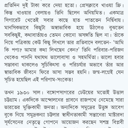
প্রতিদিন দুই টাকা করে দেয়া হতো। প্রেসক্লাবে খাওয়া ফ্রি।
কিন্তু খাওয়ার বেলায়ও তিনি ছিলেন অনিয়মিত। একমাত্র
সিগারেট খেতেই সবার কাছে হাত পাততেন নির্দ্বিধায়।
মানসিকভাবে কিছুটা অস্বাভাবিক হয়ে উঠলেও বুঝতেন
সবকিছুই, কথাবার্তায়ও তেমন কোনো অসঙ্গতি ছিল না। তাঁকে
নিয়ে পত্রিকায় কেউ কিছু লিখলে তার প্রতিবাদে বলতেন- ‘আমি
কি পণ্য? আমার কথা লিখছেন কেন?’ তিনি পরিবার-পরিজন
থেকেও পাননি যথাযথ ভালোবাসা ও সহমর্মিতা। ভালো হবার
সম্ভাবনা থাকলেও সুচিকিত্‍সা ও পরিচর্যার অভাবে তাঁর আর
স্বাভাবিক জীবনে ফিরে আসা সম্ভব হয়নি। জন্ম-লগ্নেই যেন
সূচিত হয়েছিল এই পরিণাম-সংকেত!
তখন ১৯৩০ সাল। বঙ্গোপসাগরের ঢেউয়ের মতোই উত্তাল
চট্টগ্রাম। একদিকে আন্দোলনের প্লাবনে রাজপথে নেমেছে সারা
ভারতের মুক্তিকামী জনতা। অন্যদিকে সমুদ্রের উত্তুঙ্গ আবেগ
বুকে নিয়ে সমুদ্রকন্যা চট্টলার স্বাধীনতাকামী সন্তানেরা মাস্টারদা
সূর্যসেনের নেতৃত্বে গোপনে আয়োজন করছেন সশস্ত্র বিপ্লবী