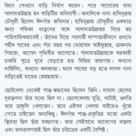
কিনে সেখানে বাড়ি নির্মাণ করেন। পরে সাবেরের বাবা
সালামতউল্লাহ হন বাড়িটির অধিবাসী। অন্যদিকে নানা হামিদুল্লাহ
চৌধুরী ছিলেন ঈদগাঁর জমিদার। হামিদুল্লাহ চৌধুরীর একমাত্র
কন্যা শফিকা খাতুনের সঙ্গে সালামতউল্লাহর বিয়ে হয়
পারিবারিকভাবেই। তাঁদের বিয়ে পরবর্তী দাম্পত্যজীবনে প্রথমে
শহীদ সাবের এবং পাঁচ বছর পর মোহাম্মদ সাইফুল্লাহ, ডাকনাম
পিয়ারু, আসেন পৃথিবীর আলোতে। সালামতউল্লাহকে সরকারী
চাকরি সূত্রে ঘুরে বেড়াতে হত বিভিন্ন জায়গায়। কখনো
দার্জিলিং, কখনো কলকাতা। ফলে সাবের বড় হতে লাগল নানা
বাড়িতেই মায়ের স্নেহছায়ায়।
ছোটবেলা থেকেই শান্ত-স্বভাবের ছিলেন তিনি। দামাল ছেলের
দুরন্তপনা তাঁর মধ্যে ছিল না। ছেলেবেলায় ঘুড়ি, লাটাই, গুলতি
আর ডাঙ্গুলি খেলতেন। তবে এইসব খেলার বাইরেও খুঁজে
পেতে চাইতেন অন্যকিছু। ঈদগাঁর শান্ত-প্রকৃতির মতো একটা
স্থিরতা ছিল তাঁর মজ্জাগত। আর সেইসাথে আবেগের বাহুল্য
এবং ভাবপ্রবণতাই ছিল তাঁর চরিত্রের একটি বৈশিষ্ট।