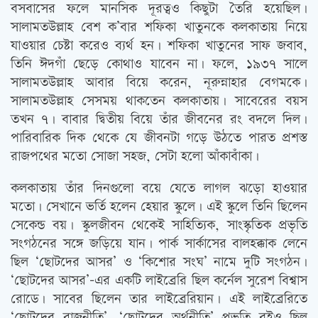
বসবাসের ফলে মানসিক দূরত্বও কিছুটা তৈরি হয়েছিল।
সালামতউল্লাহ বেশ ক’বার শফিকা খাতুনকে কলকাতায় নিয়ে
যাওয়ার চেষ্টা করেও ব্যর্থ হন। শফিকা খাতুনের সাফ জবাব,
তিনি ঈদগাঁ ছেড়ে কোথাও যাবেন না। ফলে, ১৯৩৭ সালে
সালামতউল্লাহ আবার বিয়ে করেন, নূরুন্নাহার বেগমকে।
সালামতউল্লাহ সেসময় থাকতেন কলকাতায়। সাবেরের বয়স
তখন ৭। বাবার দ্বিতীয় বিয়ে তাঁর জীবনের রং বদলে দিল।
পারিবারিক দিক থেকে যে জীবনটা গড়ে উঠতে পারত প্রশস্ত
রাজপথের মতো সোজা সহজ, সেটা হলো আঁকাবাঁকা।
কলকাতায় তাঁর দিনগুলো বয়ে যেতে লাগল ঝড়ো হাওয়ার
মতো। সেখানে ভর্তি হলেন হেয়ার স্কুলে। এই স্কুলে তিনি ছিলেন
সেকেন্ড বয়। স্কুলজীবন থেকেই সাহিত্যিক, সাংস্কৃতিক প্রভৃতি
সংগঠনের সঙ্গে জড়িয়ে যান। পার্ক সার্কাসের বালহক্কাক লেনে
ছিল ‘ছোটদের আসর’ ও ‘কিশোর সংঘ’ নামে দুটি সংগঠন।
‘ছোটদের আসর’-এর একটি লাইব্রেরি ছিল কর্নেল সুরেশ বিশ্বাস
রোডে। সাবের ছিলেন তার লাইব্রেরিয়ান। এই লাইব্রেরিতে
‘ছোটদের রাজনীতি’, ‘ছোটদের অর্থনীতি’ প্রভৃতি বইও ছিল