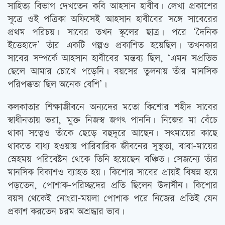
সাহিত্য বিভাগ দেখতেন কবি আহসান হাবীব। লেখা প্রকাশের
সূত্রে ওই পত্রিকা অফিসেই আহসান হাবীবের সঙ্গে সাবেরের
প্রথম পরিচয়। সাবের তখন স্কুলের ছাত্র। পরে ‘দৈনিক
ইত্তেহাদে’ তাঁর একটি গল্পও প্রকাশিত হয়েছিল। তখনকার
সাবের সম্পর্কে আহসান হাবীবের মন্তব্য ছিল, ‘এমন সপ্রতিভ
ছেলে আমার চোখে পড়েনি। বয়সের তুলনায় তাঁর মানসিক
পরিপক্কতা ছিল অনেক বেশি’।
কলকাতার শিক্ষাজীবনে অন্যদের মতো কিশোর শহীদ সাবের
স্বাধীনতায় ভরা, মুক্ত নিজস্ব জগৎ পাননি। নিজের মা বেঁচে
থাকা সত্ত্বেও তাঁকে ছেড়ে বহুদূরে আছেন। সত্‍মায়ের কাছে
থাকতে বাধ্য হওয়ায় পারিবারিক জীবনের সুস্থতা, বাবা-মায়ের
স্নেহময় পরিবেষ্টন থেকে তিনি হয়েছেন বঞ্চিত। সেজন্যে তাঁর
মানসিক বিকাশও ব্যাহত হয়। কিশোর সাবের প্রায়ই বিষন্ন হয়ে
পড়তেন, পোশাক-পরিচ্ছদের প্রতি ছিলেন উদাসীন। কিশোর
বয়স থেকেই নোংরা-ময়লা পোশাক পরে নিজের প্রতিই যেন
প্রকাশ করতেন চরম অশ্রদ্ধার ভাব।