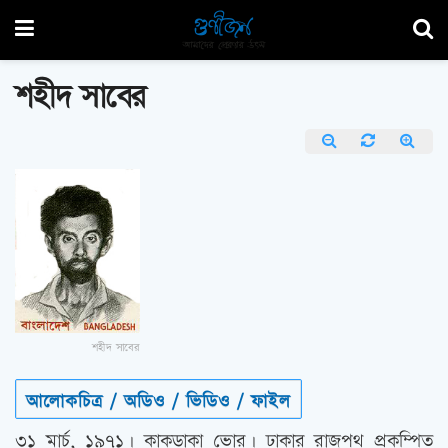
শহীদ সাবের
শহীদ সাবের
আলোকচিত্র / অডিও / ভিডিও / ফাইল
৩১ মার্চ, ১৯৭১। কাকডাকা ভোর। ঢাকার রাজপথ প্রকম্পিত