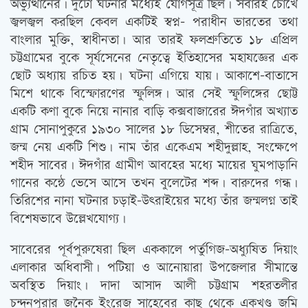
অভ্যুত্থানের। দুটো ঘটনার মধ্যেই যোগসূত্র ছিল। সবারই চোখে
জ্বলজ্বল করছিল কেবল একটিই স্বপ্ন- পরাধীন ভারতের তথা
বাংলার মুক্তি, স্বাধীনতা। আর তারই ফলশ্রুতিতে ১৮ এপ্রিল
চট্টগ্রামের বুকে সূর্যসেনের নেতৃত্বে ইতিহাসের মহাযজ্ঞের এক
ছোট অধ্যায় রচিত হয়। ঘটনা এগিয়ে যায়। আকাশে-বাতাসে
মিশে থাকে বিস্ফোরণের স্ফুলিঙ্গ। আর সেই স্ফুলিঙ্গের ছোট্ট
একটি কণা বুকে নিয়ে নানার বাড়ি কক্সবাজারের ঈদগাঁর অখ্যাত
গ্রাম সোনাপুকুরে ১৯৩০ সালের ১৮ ডিসেম্বর, শীতের রাত্রিতে,
জন্ম নেয় একটি শিশু। নাম তাঁর একেএম শহীদুল্লাহ, সংক্ষেপে
শহীদ সাবের। ঈদগাঁর গ্রামীণ আবহের মধ্যে মায়ের ঘুমপাড়ানি
গানের কন্ঠে ভেসে আসে তখন বুলেটের শব্দ। বারুদের গন্ধ।
তিরিশের নানা ঘটনার চড়াই-উত্‍রাইয়ের মধ্যে তাঁর জন্মলগ্ন তাই
বিশেষভাবে উল্লেখযোগ্য।
সাবেরের পূর্বপুরুষেরা ছিল এককালে পর্তুগিজ-অধ্যুষিত দিয়াং
এলাকার অধিবাসী। পটিয়া ও আনোয়ারা উপজেলার সীমান্তে
অবস্থিত দিয়াং। দাদা আসাদ আলী চট্টগ্রাম শহরতলীর
চন্দনপুরার জনৈক ইংরেজ সাহেবের কাছ থেকে একখণ্ড জমি