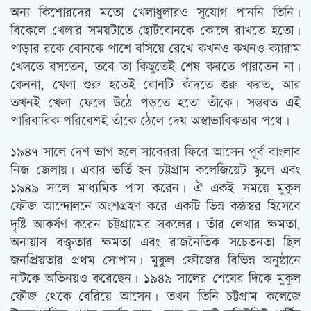
অন্য কিশোরদের মতো খেলাধুলারও সুযোগ পাননি তিনি।
বিকেলে খেলার সময়টাতে ছোটবোনকে কোলে রাখতে হতো।
পাড়ার রকে বোনকে পাশে বসিয়ে রেখে কখনও কখনও ক্যারাম
খেলতে বসতেন, তবে তা কিছুতেই শেষ করতে পারতেন না।
কেননা, খেলা শুরু হতেই বোনটি কাঁদতে শুরু করত, আর
তখনই খেলা ফেলে উঠে পড়তে হতো তাঁকে। সম্ভবত এই
পারিবারিক পরিবেশই তাঁকে ঠেলে দেয় অস্বাভাবিকতার পথে।
১৯৪৭ সালে দেশ ভাগ হলে সাবেররা ফিরে আসেন পূর্ব বাংলার
নিজ জেলায়। এবার ভর্তি হন চট্টগ্রাম কলেজিয়েট স্কুলে এবং
১৯৪৯ সালে মাধ্যমিক পাস করেন। ঐ একই সময়ে মুকুল
ফৌজ আন্দোলনে অংশগ্রহণ করে একটি ভিন্ন কন্ঠস্বর হিসেবে
দৃষ্টি আকর্ষণ করেন চট্টগ্রামের সকলের। তাঁর লেখার ক্ষমতা,
অনায়াস বক্তৃতার ক্ষমতা এবং রাজনৈতিক সচেতনতা ছিল
জনপ্রিয়তার প্রথম সোপান। মুকুল ফৌজের বিভিন্ন অনুষ্ঠানে
নাটকে অভিনয়ও করেছেন। ১৯৪৯ সালের শেষের দিকে মুকুল
ফৌজ থেকে বেরিয়ে আসেন। তখন তিনি চট্টগ্রাম কলেজে