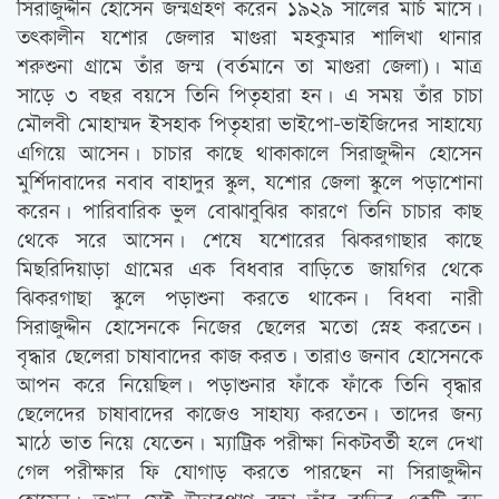
সিরাজুদ্দীন হোসেন জন্মগ্রহণ করেন ১৯২৯ সালের মার্চ মাসে।
তত্‍কালীন যশোর জেলার মাগুরা মহকুমার শালিখা থানার
শরুশুনা গ্রামে তাঁর জন্ম (বর্তমানে তা মাগুরা জেলা)। মাত্র
সাড়ে ৩ বছর বয়সে তিনি পিতৃহারা হন। এ সময় তাঁর চাচা
মৌলবী মোহাম্মদ ইসহাক পিতৃহারা ভাইপো-ভাইজিদের সাহায্যে
এগিয়ে আসেন। চাচার কাছে থাকাকালে সিরাজুদ্দীন হোসেন
মুর্শিদাবাদের নবাব বাহাদুর স্কুল, যশোর জেলা স্কুলে পড়াশোনা
করেন। পারিবারিক ভুল বোঝাবুঝির কারণে তিনি চাচার কাছ
থেকে সরে আসেন। শেষে যশোরের ঝিকরগাছার কাছে
মিছরিদিয়াড়া গ্রামের এক বিধবার বাড়িতে জায়গির থেকে
ঝিকরগাছা স্কুলে পড়াশুনা করতে থাকেন। বিধবা নারী
সিরাজুদ্দীন হোসেনকে নিজের ছেলের মতো স্নেহ করতেন।
বৃদ্ধার ছেলেরা চাষাবাদের কাজ করত। তারাও জনাব হোসেনকে
আপন করে নিয়েছিল। পড়াশুনার ফাঁকে ফাঁকে তিনি বৃদ্ধার
ছেলেদের চাষাবাদের কাজেও সাহায্য করতেন। তাদের জন্য
মাঠে ভাত নিয়ে যেতেন। ম্যাট্রিক পরীক্ষা নিকটবর্তী হলে দেখা
গেল পরীক্ষার ফি যোগাড় করতে পারছেন না সিরাজুদ্দীন