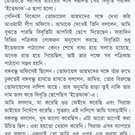
রেডিওতে সরাসরি প্রচারের দাবি সম্বলিত সেই বিবৃতি পরদিন
‘ইত্তেফাক’-এ ছাপা হলো।
সেদিনই বিকেলে তোফায়েল আহমদের সঙ্গে দেখা করি
আওয়ামী লীগ অফিসে। আমাকে দেখেই তিনি বললেন, আমি
বুঝতে পারছি বিবৃতিটা আপনিই ছেপে দিয়েছেন। সারাদিন
বিভিন্ন পত্রিকার লোকজন অনুযোগ করছে, বিবৃতিটা শুধু
ইত্তেফাকে পাঠালেন কেন? শেষে বাধ্য হয়ে বলতে হয়েছে,
অনেক রাত হয়ে গিয়েছিল, তাই তার পক্ষে সব পত্রিকায়
পাঠানো সম্ভব হয়নি।
বঙ্গবন্ধু অফিসেই ছিলেন। তোফায়েল আহমদের সঙ্গে তাঁর রুমে
ঢুকতেই বঙ্গবন্ধু হাসতে হাসতে বললেন, আমির, তোর বিরুদ্ধে
তোফায়েলের নালিশ আছে। তার অনুমতি ছাড়া তুই নাকি তার
নাম জাল করে বিবৃতি ছেপেছিস ‘ইত্তেফাক’-এ।
আমি বললাম, যা করেছি গুড ফেইথে করেছি এবং সিরাজ
ভাইয়ের নির্দেশে করেছি। সুতরাং এই নালিশে আমি ঘাবড়াইনি।
বঙ্গবন্ধু বললেন, খুব ভালো করেছিস। এটা আরো আগেই করা
উচিত ছিল। ওরা হয়তো খেয়াল করেনি। সিরাজ এসব ব্যাপারে
খুব সজাগ। এজন্যই তো আমি ওর ওপর এত ভরসা করি।