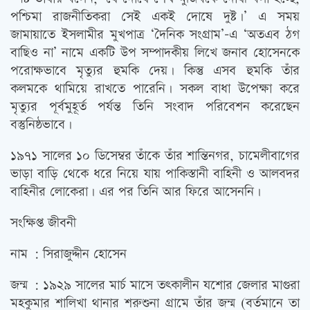
পশ্চিমা রাজনীতিকরা সেই একই দোষে দুষ্ট।’ এ সময়
জামায়াতে ইসলামীর মুখপাত্র ‘দৈনিক সংগ্রাম’-এ ‘অতএব ঠগ
বাছিও না’ নামে একটি উপ সম্পাদকীয় লিখে জনাব হোসেনকে
পরোক্ষভাবে মৃত্যুর হুমকি দেয়। কিন্তু এসব হুমকি তাঁর
কলমকে থামিয়ে রাখতে পারেনি। সকল বাধা উপেক্ষা করে
মৃত্যুর পূর্বমুহূর্ত পর্যন্ত তিনি সংবাদ পরিবেশন করেছেন
বস্তুনিষ্ঠভাবে।
১৯৭১ সালের ১০ ডিসেম্বর তাঁকে তাঁর শান্তিনগর, চামেলীবাগের
ভাড়া বাড়ি থেকে ধরে নিয়ে যায় পাকিস্তানী বাহিনী ও আলবদর
বাহিনীর লোকেরা। এর পর তিনি আর ফিরে আসেননি।
সংক্ষিপ্ত জীবনী
নাম : সিরাজুদ্দীন হোসেন
জন্ম : ১৯২৯ সালের মার্চ মাসে তত্‍কালীন যশোর জেলার মাগুরা
মহকুমার শালিখা থানার শরুশুনা গ্রামে তাঁর জন্ম (বর্তমানে তা