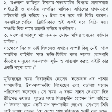
২. মওলানা আমিনুল ইসলাম-সদরঘাটের বিখ্যাত ব্রাহ্মসমাজ
লাইব্রেরী ও যাবতীয় সম্পত্তির মালিক। এপ্রিলের প্রথমভাগে
লাইব্রেরী লুট করিয়ে ১০ টাকা মণ দরে বই বিক্রি করেন।
এনসাইক্লোপেডিয়া ব্রিটানিকাও ওই একই দরে বিক্রি হয়।
সম্প্রতি নিজ নামে অ্যালট করিয়ে দখলীদার।
৩. মওলানা আবদুল মান্নান-মদন মোহন মন্দির ভবনের বর্তমান
মালিক।
সংক্ষেপে সিরাজ ভাই লিখলেও এখানে অস্পষ্ট কিছু নেই। পাক
সামরিক বাহিনীর সঙ্গে ফন্দি-ফিকির করে দালাল কোম্পানি
কীভাবে মানুষের ধন-সম্পদ লুন্ঠন ও আত্মসাত্‍ করত, এইটি তার
একটি নমুনা মাত্র।”
মুক্তিযুদ্ধের সময় সিরাজুদ্দীন হোসেন ‘ইত্তেফাক’-এর পাতায়
সম্পাদকীয়, উপ-সম্পাদকীয় লিখেছেন এবং বস্তুনিষ্ঠ সংবাদ
পরিবেশন করেছেন। সে সময় এ রকম সাহস দেখানো ছিল
রীতিমত ভয়ঙ্কর। যুদ্ধের সময় সিরাজুদ্দীন হোসেন ‘ঠগ বাছিতে
গাঁ উজাড়’ নামে একটি উপ-সম্পাদকীয় লেখেন। সেখানে তিনি
স্পষ্ট ভাষায় বলেন, ‘যে দোষে শেখ মুজিবকে দোষী বলা হচ্ছে,