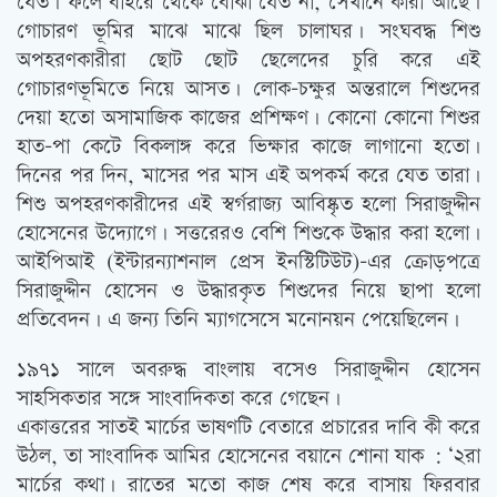
যেত। ফলে বাইরে থেকে বোঝা যেত না, সেখানে কারা আছে।
গোচারণ ভূমির মাঝে মাঝে ছিল চালাঘর। সংঘবদ্ধ শিশু
অপহরণকারীরা ছোট ছোট ছেলেদের চুরি করে এই
গোচারণভূমিতে নিয়ে আসত। লোক-চক্ষুর অন্তরালে শিশুদের
দেয়া হতো অসামাজিক কাজের প্রশিক্ষণ। কোনো কোনো শিশুর
হাত-পা কেটে বিকলাঙ্গ করে ভিক্ষার কাজে লাগানো হতো।
দিনের পর দিন, মাসের পর মাস এই অপকর্ম করে যেত তারা।
শিশু অপহরণকারীদের এই স্বর্গরাজ্য আবিষ্কৃত হলো সিরাজুদ্দীন
হোসেনের উদ্যোগে। সত্তরেরও বেশি শিশুকে উদ্ধার করা হলো।
আইপিআই (ইন্টারন্যাশনাল প্রেস ইনস্টিটিউট)-এর ক্রোড়পত্রে
সিরাজুদ্দীন হোসেন ও উদ্ধারকৃত শিশুদের নিয়ে ছাপা হলো
প্রতিবেদন। এ জন্য তিনি ম্যাগসেসে মনোনয়ন পেয়েছিলেন।
১৯৭১ সালে অবরুদ্ধ বাংলায় বসেও সিরাজুদ্দীন হোসেন
সাহসিকতার সঙ্গে সাংবাদিকতা করে গেছেন।
একাত্তরের সাতই মার্চের ভাষণটি বেতারে প্রচারের দাবি কী করে
উঠল, তা সাংবাদিক আমির হোসেনের বয়ানে শোনা যাক : ‘২রা
মার্চের কথা। রাতের মতো কাজ শেষ করে বাসায় ফিরবার