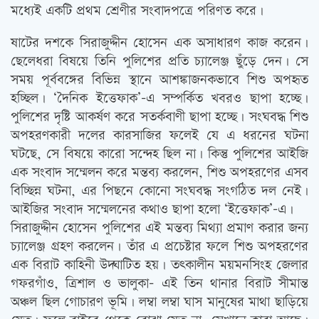
মধ্যেই একটি প্রথম শ্রেণীর সংবাদপত্রে পরিণত করে।
ষাটের দশকে সিরাজুদ্দীন হোসেন এক অসাধারণ কাজ করেন।
ছেলেধরা বিষয়ে তিনি পুলিশের প্রতি চ্যালেঞ্জ ছুঁড়ে দেন। সে
সময় পূর্ববঙ্গের বিভিন্ন স্থানে আশঙ্কাজনকভাবে শিশু অপহৃত
হচ্ছিল। ‘দৈনিক ইত্তেফাক’-এ সম্পর্কিত খবরও ছাপা হচ্ছে।
পুলিশের দৃষ্টি আকর্ষণ করে সতর্কবাণী ছাপা হচ্ছে। সংঘবদ্ধ শিশু
অপহরণকারী দলের কারসাজির ফলেই যে এ ধরনের ঘটনা
ঘটছে, সে বিষয়ে কারো সন্দেহ ছিল না। কিন্তু পুলিশের আইজি
এক সংবাদ সম্মেলন করে মন্তব্য করলেন, শিশু অপহরণের এসব
বিচ্ছিন্ন ঘটনা, এর পিছনে কোনো সংঘবদ্ধ সংগঠিত দল নেই।
আইজির সংবাদ সম্মেলনের কথাও ছাপা হলো ‘ইত্তেফাক’-এ।
সিরাজুদ্দীন হোসেন পুলিশের এই মন্তব্য মিথ্যা প্রমাণ করার জন্য
চ্যালেঞ্জ গ্রহণ করলেন। তাঁর এ প্রচেষ্টার ফলে শিশু অপহরণের
এক বিরাট কাহিনী উদ্ঘাটিত হয়। তত্‍কালীন ময়মনসিংহ জেলার
গফরগাঁও, ত্রিশাল ও ভালুকা- এই তিন থানার বিরাট সীমান্ত
অঞ্চল ছিল গোচারণ ভূমি। লম্বা লম্বা ঘাস মানুষের মাথা ছাড়িয়ে