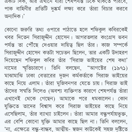
একটি দিক, আর এখানে যাঁরা শেষপর্যন্ত টিকে থাকতে পারবে,
পাক বাহিনীর প্রতিটি দুষ্কর্ম লক্ষ্য করে তাঁরা বিচার করবে
অন্যদিক।’
কোনো জরুরি তথ্য ওপারে পাঠাতে হলে শফিকুল কবিরকেই
খবর দিতেন সিরাজুদ্দীন হোসেন। আগরতলার কংগ্রেস ভবন
পর্যন্ত তা পৌঁছে দেওয়ার দায়িত্ব ছিল তাঁর। কাজ সম্পর্কে
সিরাজুদ্দীন হোসেন কতটা সচেতন ছিলেন, তার একটি উদাহরণ
দিয়েছেন শফিকুল কবির তাঁর ‘সিরাজ ভাইয়ের শেষ কথা’
নামের স্মৃতিচারণে। তিনি বলছেন, “আগস্টের (১৯৭১)
মাঝামাঝি ঢাকা বেতারের দুজন কর্মকর্তাকে সিরাজ ভাইয়ের
কাছে নিয়ে এলাম। তাঁরা মুজিবনগর যেতে চায়। সিরাজ ভাই
তাঁদের সম্মতি দিলেও (অবশ্য ব্যক্তিগত কারণে শেষপর্যন্ত তাঁরা
এখানেই থেকে গেছেন) আমাকে পরে ধমকালেন। কোন
যুক্তিতে তাদের বিশ্বাস করে সিরাজ ভাইয়ের কাছে নিয়ে
এসেছিলাম, তাঁর ব্যাখ্যা চাইলেন। তাঁরা আমার বন্ধুপর্যায়ভুক্ত,
এর বেশি কোনো যুক্তি আমার কাছে ছিল না। তিনি বললেন,
‘না, এক্ষেত্রে বন্ধু-বান্ধব, আত্মীয়- স্বজন কাউকেই সহজ দৃষ্টিতে