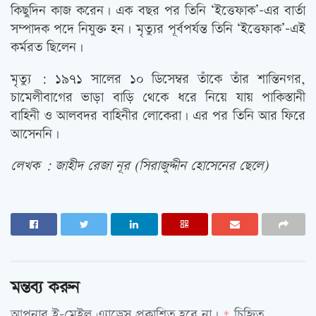
কিছুদিন কাজ করেন। এক বছর পর তিনি ‘ইত্তেফাক’-এর বার্তা
সম্পাদক পদে নিযুক্ত হন। মৃত্যুর পূর্বপর্যন্ত তিনি ‘ইত্তেফাক’-এই
কর্মরত ছিলেন।
মৃত্যু : ১৯৭১ সালের ১০ ডিসেম্বর তাঁকে তাঁর শান্তিনগর,
চামেলীবাগের ভাড়া বাড়ি থেকে ধরে নিয়ে যায় পাকিস্তানী
বাহিনী ও আলবদর বাহিনীর লোকেরা। এর পর তিনি আর ফিরে
আসেননি।
লেখক : জাহীদ রেজা নূর (সিরাজুদ্দীন হোসেনের ছেলে)
মন্তব্য করুন
আপনার ই-মেইল এ্যাড্রেস প্রকাশিত হবে না।
চিহ্নিত
*