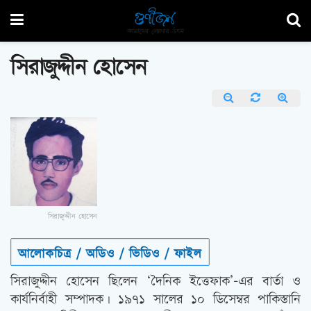
সিরাজুদ্দীন হোসেন
সিরাজুদ্দীন হোসেন
আলোকচিত্র / অডিও / ভিডিও / ফাইল
সিরাজুদ্দীন হোসেন ছিলেন ‘দৈনিক ইত্তেফাক’-এর বার্তা ও
কার্যনির্বাহী সম্পাদক। ১৯৭১ সালের ১০ ডিসেম্বর পাকিস্তানি