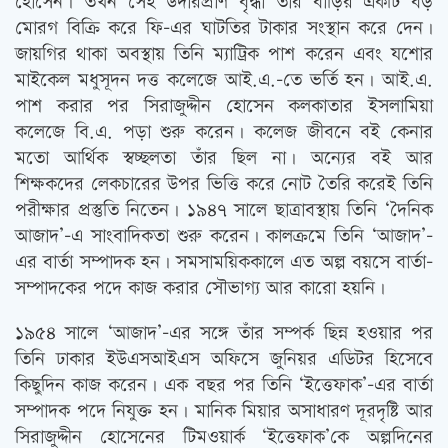
হোসেন। তখন সেই উদারপ্রাণ বৃদ্ধা তাঁর বাড়ির একটি বড়
মোরগ বিক্রি করে ফি-এর ঘাটতির টাকার সংস্থান করে দেন।
জায়গির থাকা অবস্থায় তিনি ম্যাট্রিক পাশ করেন এবং যশোর
মাইকেল মধুসূদন দত্ত কলেজে আই.এ.-তে ভর্তি হন। আই.এ.
পাশ করার পর সিরাজুদ্দীন হোসেন কলকাতার ইসলামিয়া
কলেজে বি.এ. পড়া শুরু করেন। কলেজ জীবনে বই কেনার
মতো আর্থিক স্বচ্ছলতা তাঁর ছিল না। অন্যের বই আর
শিক্ষকদের লেকচারের উপর ভিত্তি করে নোট তৈরি করেই তিনি
পরীক্ষার প্রস্তুতি নিতেন। ১৯৪৭ সালে ছাত্রাবস্থায় তিনি ‘দৈনিক
আজাদ’-এ সাংবাদিকতা শুরু করেন। কালক্রমে তিনি ‘আজাদ’-
এর বার্তা সম্পাদক হন। সমসাময়িককালে এত অল্প বয়সে বার্তা-
সম্পাদকের পদে কাজ করার সৌভাগ্য আর কারো হয়নি।
১৯৫৪ সালে ‘আজাদ’-এর সঙ্গে তাঁর সম্পর্ক ছিন্ন হওয়ার পর
তিনি ঢাকার ইউএসআইএস অফিসে জুনিয়র এডিটর হিসেবে
কিছুদিন কাজ করেন। এক বছর পর তিনি ‘ইত্তেফাক’-এর বার্তা
সম্পাদক পদে নিযুক্ত হন। মানিক মিয়ার অসাধারণ দূরদৃষ্টি আর
সিরাজুদ্দীন হোসেনের টিমওয়ার্ক ‘ইত্তেফাক’কে অল্পদিনের