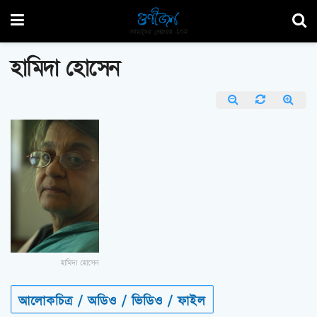
হামিদা হোসেন
হামিদা হোসেন
আলোকচিত্র / অডিও / ভিডিও / ফাইল