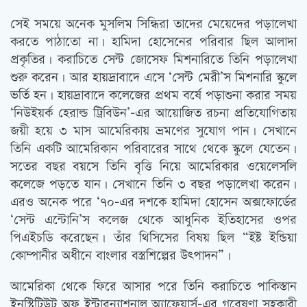
সেই সময়ে অনেক মুসলিম সিন্ধিরা তাদের মেয়েদের পড়ালেখা
করতে পাঠাতো না। হামিদা হোসেনের পরিবার ছিল আলাদা
প্রকৃতির। করাচিতে সেন্ট জোসেফ মিশনারিতে তিনি পড়ালেখা
শুরু করেন। আর হায়দ্রাবাদে এসে ‘সেন্ট মেরী’স মিশনারি স্কুলে
ভর্তি হন। হায়দ্রাবাদে কলেজের প্রথম বর্ষে পড়াশুনা করার সময়
‘নিউইয়র্ক হেরাল্ড ট্রিবিউন’-এর আয়োজিত রচনা প্রতিযোগিতায়
জয়ী হয়ে ৩ মাস আমেরিকায় ভ্রমণের সুযোগ পান। সেখানে
তিনি একটি আমেরিকান পরিবারের সাথে থেকে স্কুলে যেতেন।
সতের বছর বয়সে তিনি বৃত্তি নিয়ে আমেরিকার ওয়েলেসলি
কলেজে পড়তে যান। সেখানে তিনি ৩ বছর পড়ালেখা করেন।
এরও অনেক পরে ‘৭০-এর দশকে হামিদা হোসেন অক্সফোর্ডের
‘সেন্ট এন্টোনি’স কলেজ থেকে আধুনিক ইতিহাসের ওপর
পিএইচডি করেছেন। তাঁর থিসিসের বিষয় ছিল “ইষ্ট ইন্ডিয়া
কোম্পানীর অধীনে বাংলার বস্ত্রশিল্পের উৎপাদন”।
আমেরিকা থেকে ফিরে আসার পরে তিনি করাচিতে পাকিস্তান
ইনস্টিটিউট অফ ইন্টারন্যাশনাল অ্যাফেয়ার্স-এর গবেষণা সহকারী