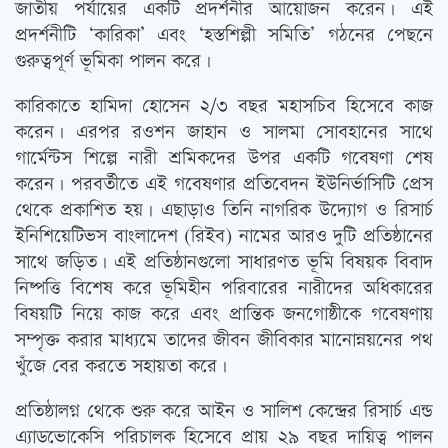
জাতীয় পর্যায়ের একটি প্রদর্শনীর আয়োজন করেন। এই
প্রদর্শনীটি ‘কারিকা’ এবং ‘হস্তশিল্পী সমিতি’ গঠনের পেছনে
গুরুত্বপূর্ণ ভূমিকা পালন করে।
কারিকাতে হামিদা হোসেন ২/৩ বছর মহাসচিব হিসেবে কাজ
করেন। এরপর রওশন জাহান ও সালমা সোবহানের সাথে
গার্মেন্টস শিল্পে নারী শ্রমিকদের উপর একটি গবেষণা শেষ
করেন। পরবর্তীতে এই গবেষণার প্রতিবেদন ইউনির্ভাসিটি প্রেস
থেকে প্রকাশিত হয়। এছাড়াও তিনি নাগরিক উদ্যোগ ও রিসার্চ
ইনিশিয়েটিভস বাংলাদেশ (রিইব) নামের আরও দুটি প্রতিষ্ঠানের
সাথে জড়িত। এই প্রতিষ্ঠানগুলো সাধারণত ভূমি বিষয়ক বিবাদ
নিষ্পত্তি বিশেষ করে ভূমিহীন পরিবারের নারীদের অধিকারের
বিষয়টি নিয়ে কাজ করে এবং প্রান্তিক জনগোষ্ঠীকে গবেষণায়
সম্পৃক্ত করার মাধ্যমে তাদের জীবন জীবিকার মানোন্নয়নের পথ
খুঁজে বের করতে সহায়তা করে।
প্রতিষ্ঠালগ্ন থেকে শুরু করে আইন ও সালিশ কেন্দ্রের রিসার্চ এন্ড
এ্যাডভোকেসি পরিচালক হিসেবে প্রায় ২৯ বছর দায়িত্ব পালন