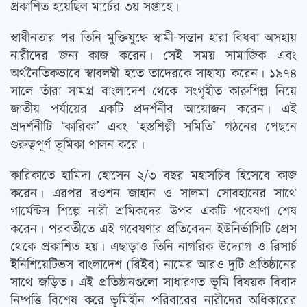
প্রকাশিত হয়েছিল মার্চের ৩য় সপ্তাহে।
স্বাধীনতার পর তিনি মুক্তিযুদ্ধে স্বামী-সন্তান হারা বিধবা অসহায়
নারীদের জন্য কাজ করেন। সেই সময় সামাজিক এবং
অর্থনৈতিকভাবে স্বাবলম্বী হতে তাদেরকে সাহায্য করেন। ১৯৭৪
সালে তাঁরা সামগ্র বাংলাদেশ থেকে সংগৃহীত কারুশিল্প নিয়ে
জাতীয় পর্যায়ের একটি প্রদর্শনীর আয়োজন করেন। এই
প্রদর্শনীটি ‘কারিকা’ এবং ‘হস্তশিল্পী সমিতি’ গঠনের পেছনে
গুরুত্বপূর্ণ ভূমিকা পালন করে।
কারিকাতে হামিদা হোসেন ২/৩ বছর মহাসচিব হিসেবে কাজ
করেন। এরপর রওশন জাহান ও সালমা সোবহানের সাথে
গার্মেন্টস শিল্পে নারী শ্রমিকদের উপর একটি গবেষণা শেষ
করেন। পরবর্তীতে এই গবেষণার প্রতিবেদন ইউনির্ভাসিটি প্রেস
থেকে প্রকাশিত হয়। এছাড়াও তিনি নাগরিক উদ্যোগ ও রিসার্চ
ইনিশিয়েটিভস বাংলাদেশ (রিইব) নামের আরও দুটি প্রতিষ্ঠানের
সাথে জড়িত। এই প্রতিষ্ঠানগুলো সাধারণত ভূমি বিষয়ক বিবাদ
নিষ্পত্তি বিশেষ করে ভূমিহীন পরিবারের নারীদের অধিকারের