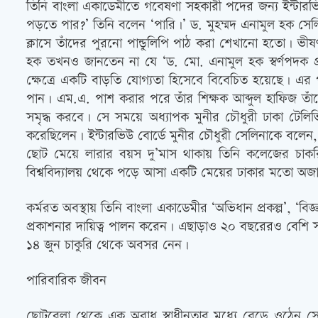
তিনি বাংলা একাডেমীতে গবেষণা সহকারী পদের জন্য ইন্টারভ
পড়তে পার?’ তিনি বলেন ‘পারি।’ ড. মুহম্মদ এনামুল হক স
ক্লাসে তাঁদের পুরনো পান্ডুলিপি পাঠ করা শেখানো হতো। ভী
হক তখনও জানতেন না যে ‘ড. মো. এনামুল হক স্বর্ণপদক প্রত
ক্ষেত্রে একটি বাড়তি যোগ্যতা হিসেবে বিবেচিত হয়েছে। এর 
পান। এম.এ. পাশ করার পরে তাঁর শিক্ষক আব্দুল হাফিজ তাঁক
সমৃদ্ধ করবে। সে সময়ে অধ্যাপক মুনীর চৌধুরী ঢাকা টেলিভ
করেছিলেন। ইন্টারভিউ বোর্ডে মুনীর চৌধুরী সেলিনাকে বল
ছোট মেয়ে লারার বয়স দু’মাস থাকায় তিনি কলেজের চাকর
বিশ্ববিদ্যালয় থেকে পড়ে আসা একটি মেয়ের ঢাকার মতো অজানা
কর্মরত অবস্থায় তিনি বাংলা একাডেমীর ‘অভিধান প্রকল্প’, ‘বি
প্রকাশনার দায়িত্ব পালন করেন। এছাড়াও ২০ বছরেরও বেশি 
১৪ জুন চাকুরি থেকে অবসর নেন।
পারিবারিক জীবন
ছোটবেলা থেকে এক অবাধ স্বাধীনতার মধ্যে বেড়ে ওঠেন সে