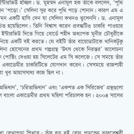
ারভিউ হচ্ছিল। ড. মুহম্মদ এনামুল হক তাঁকে বললেন, ‘পুথি
ললেন ‘পড়ো।’ সেলিনা সুর করে পুথি পড়ে শোনান। কারণ এম এ
নে এমন একটি হাসি দেন যা সেলিনা কখনও ভুলেননি। ড. এনামুল
িত হয়েছিলেন। তিনি বিশ্বাস করেন প্রবন্ধটিও চাকরি পাওয়ার
ন্টারভিউ দিতে গিয়ে বোর্ডে শহীদ অধ্যাপক মুনীর চৌধুরীকে
ো নিয়ে একটি বই করতে। যে বইটি তাঁর বায়োডাটাকে খানিকটুকু
া হোসেনের প্রথম গল্পগ্রন্থ ‘উত্‍স থেকে নিরন্তর’ আলোচনা
কে পোস্টিং দেওয়া হয় সিলেটের এম সি কলেজে। সে সময়ে তাঁর
লা একাডেমীর চাকরিটিতে যোগদান করেন। সেসময়ে রাজশাহী
রা খুব আয়াসসাধ্য কাজ ছিল না।
খক অভিধান’, ‘চরিতাভিধান’ এবং ‘একশত এক সিরিজের’ গ্রন্থগুলো
লে বাংলা একাডেমীর প্রথম মহিলা পরিচালক হন। ২০০৪ সালের
েরা লেখাপড়া শিখবে। তাঁর বড় দুই বোন পড়তেন ভারতেশ্বরী