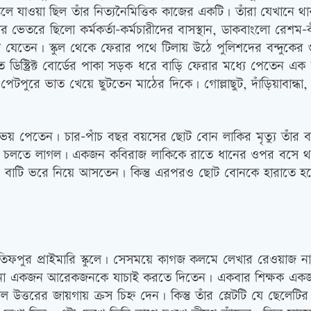
্কুলে যাওয়া ছিল তাঁর নিত্যনৈমিত্তিক কাজের একটি। তাঁরা যেখান
েতরে ছিলো কর্মকর্তা-কর্মচারীদের বাসস্থান, ডাকবাংলো রেশম-কীট
ে যেতেন। স্কুল থেকে ফেরার পথে টিলায় উঠে পুলিশদের বন্দুকের
তে ডিস্ট্রিক্ট বোর্ডের পাকা সড়ক ধরে বাড়ি ফেরার মধ্যে পেতেন
েটপুরে ভাত খেয়ে ছুটতেন মাঠের দিকে। গোল্লাছুট, দাঁড়িয়াবান্ধা
 ভয় পেতেন। চার-পাঁচ বছর বয়সের ছোট বোন লাকির মৃত্যু তাঁর
ত্‍সা চলতে লাগল। একজন কবিরাজ লাকিকে রাতে ধানের ওপর বসে 
য়ে বাটি ভরে নিয়ে আসতেন। কিন্তু এরপরও ছোট বোনকে হারাতে হলো
 লতিফপুর প্রাইমারি স্কুলে। সেসময়ে কাগজ কলমে লেখার রেওয়াজ না থাক
কিনা একজন আরেকজনকে যাচাই করতে দিতেন। একবার শিক্ষক একজনের
ল উত্তরের জায়গায় ক্রস চিহ্ন দেন। কিন্তু তাঁর স্লেটটি যে ছেলেট