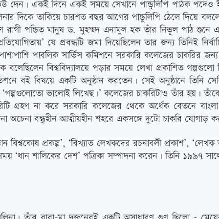
িউ দেন। একই দিনে একই সময়ে সেখানে পান্ডুলিপি পাঠক পদেও ইন্ট
েলিনার দিকে তাকিয়ে চারশত বছর আগের পান্ডুলিপি ঠেলে দিয়ে ব
ষণ রাগী পন্ডিত মানুষ ড. মুহম্মদ এনামুল হক তাঁর নিভূল পাঠ শু
িযোগিতায়’ যে প্রবন্ধটি জমা দিয়েছিলেন তার জন্য তিনিই নির্বাচ
পাশাপাশি পাবলিক সার্ভিস কমিশনে সরকারি কলেজের চাকরির জন্য ই
ে বলেছিলেন বিশ্ববিদ্যালয়ে পড়ার সময়ে লেখা প্রকাশিত গল্পগুল
িশনে বই বিষয়ে একটি অনুষ্ঠান করতেন। সেই অনুষ্ঠানে তিনি সেলিন
েন, ‘গল্পগুলোতো ভালোই লিখেছ।’ কলেজের চাকরিটাও তাঁর হয়। তাঁ
িটি গ্রহণ না করে সরকারি কলেজের থেকে অর্ধেক বেতনে বাং
 অচেনা বন্ধুহীন আত্মীয়হীন শহরে একসঙ্গে দুটো চাকরি যোগাড় ক
জ্ঞান বিশ্বকোষ প্রকল্প’, ‘বিখ্যাত লেখকদের রচনাবলী প্রকাশ’, ‘লে
সময় ‘ধান শালিকের দেশ’ পত্রিকা সম্পাদনা করেন। তিনি ১৯৯৭ সা
লিনা। তাঁর বাবা-মা দুজনেরই একটি অসাধারণ গুণ ছিলো – মেয়