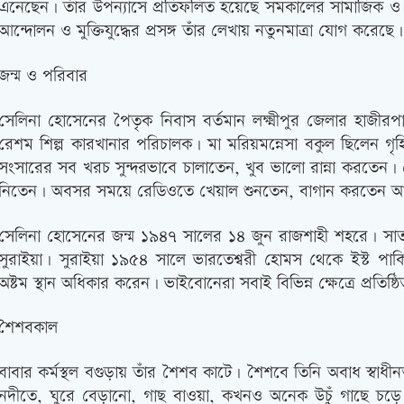
এনেছেন। তাঁর উপন্যাসে প্রতিফলিত হয়েছে সমকালের সামাজিক ও রাজ
আন্দোলন ও মুক্তিযুদ্ধের প্রসঙ্গ তাঁর লেখায় নতুনমাত্রা যোগ করেছে।
জন্ম ও পরিবার
সেলিনা হোসেনের পৈতৃক নিবাস বর্তমান লক্ষ্মীপুর জেলার হাজী
রেশম শিল্প কারখানার পরিচালক। মা মরিয়মন্নেসা বকুল ছিলেন গৃহিণী
সংসারের সব খরচ সুন্দরভাবে চালাতেন, খুব ভালো রান্না করতেন। 
নিতেন। অবসর সময়ে রেডিওতে খেয়াল শুনতেন, বাগান করতেন 
সেলিনা হোসেনের জন্ম ১৯৪৭ সালের ১৪ জুন রাজশাহী শহরে। সাত
সুরাইয়া। সুরাইয়া ১৯৫৪ সালে ভারতেশ্বরী হোমস থেকে ইস্ট পাকিস্
অষ্টম স্থান অধিকার করেন। ভাইবোনেরা সবাই বিভিন্ন ক্ষেত্রে প্রতিষ্ঠ
শৈশবকাল
বাবার কর্মস্থল বগুড়ায় তাঁর শৈশব কাটে। শৈশবে তিনি অবাধ স্বাধীনতা
নদীতে, ঘুরে বেড়ানো, গাছ বাওয়া, কখনও অনেক উচুঁ গাছে চড়ে