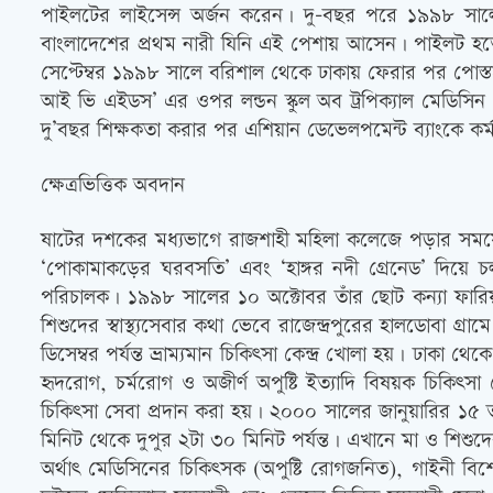
পাইলটের লাইসেন্স অর্জন করেন। দু-বছর পরে ১৯৯৮ সালের
বাংলাদেশের প্রথম নারী যিনি এই পেশায় আসেন। পাইলট হতে ইচ
সেপ্টেম্বর ১৯৯৮ সালে বরিশাল থেকে ঢাকায় ফেরার পর পোস্ত
আই ভি এইডস’ এর ওপর লন্ডন স্কুল অব ট্রপিক্যাল মেডিসিন এ
দু’বছর শিক্ষকতা করার পর এশিয়ান ডেভেলপমেন্ট ব্যাংকে কর
ক্ষেত্রভিত্তিক অবদান
ষাটের দশকের মধ্যভাগে রাজশাহী মহিলা কলেজে পড়ার সময়ে তাঁর
‘পোকামাকড়ের ঘরবসতি’ এবং ‘হাঙ্গর নদী গ্রেনেড’ দিয়ে চলচ্
পরিচালক। ১৯৯৮ সালের ১০ অক্টোবর তাঁর ছোট কন্যা ফারিয়া 
শিশুদের স্বাস্থ্যসেবার কথা ভেবে রাজেন্দ্রপুরের হালডোবা গ্রামে
ডিসেম্বর পর্যন্ত ভ্রাম্যমান চিকিত্‍সা কেন্দ্র খোলা হয়। ঢাকা
হৃদরোগ, চর্মরোগ ও অজীর্ণ অপুষ্টি ইত্যাদি বিষয়ক চিকিত্‍
চিকিত্‍সা সেবা প্রদান করা হয়। ২০০০ সালের জানুয়ারির ১৫ ত
মিনিট থেকে দুপুর ২টা ৩০ মিনিট পর্যন্ত। এখানে মা ও শিশুদ
অর্থাত্‍ মেডিসিনের চিকিত্‍সক (অপুষ্টি রোগজনিত), গাইনী ব