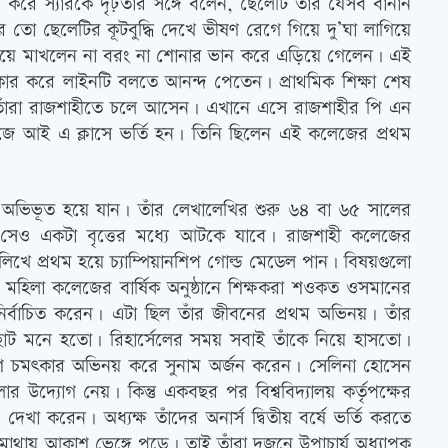
হস করে স্যারকে দৃঢ়তার সঙ্গে বলেন, ছেলেটি তার যেসব বানান
 তো ছেলেটির কূটবুদ্ধি দেখে ভীষণ রেগে গিয়ে দু’ঘা লাগিয়ে
 গায়ে মাখলেন না বরং না শোনার ভান করে এড়িয়ে গেলেন। এই
্‍কার করে লাইনটি বলতে আনন্দ পেতেন। প্রাথমিক শিক্ষা শেষ
রপর তাঁরা রাজশাহীতে চলে আসেন। এখানে এসে রাজশাহীর পি এন
কলেজে আই এ ক্লাসে ভর্তি হন। তিনি ছিলেন এই কলেজের প্রথম
ি অভিভূত হয়ে যান। তাঁর লেখালেখির শুরু ৬৪ বা ৬৫ সালের
 সেও একটা বৃত্তের মধ্যে আটকে যাবে। রাজশাহী কলেজের
খে প্রথম হয়ে চ্যাম্পিয়ানশিপ গোল্ড মেডেল পান। বিষয়গুলো
াহী মহিলা কলেজের বার্ষিক অনুষ্ঠানে শিক্ষকরা শওকত ওসমানের
নির্বাচিত করেন। এটা ছিল তাঁর জীবনের প্রথম অভিনয়। তাঁর
ছোট মনে হতো। রিহার্সেলের সময় সবাই তাঁকে নিয়ে হাসতো।
িশে চমত্‍কার অভিনয় করে সুনাম অর্জন করেন। সেলিনা হোসেন
 উদ্যোগ নেয়। কিন্তু একবছর পর বিশ্ববিদ্যালয় কর্তৃপক্ষের
খা করেন। অধ্যক্ষ তাঁদের অনার্স দ্বিতীয় বর্ষে ভর্তি করতে
 মাথায় আকাশ ভেঙ্গে পড়ে। তাই তাঁরা দুজনে উপাচার্য অধ্যাপক