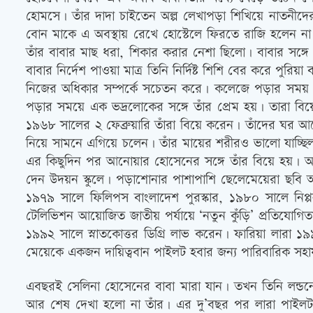
হোমসে। তাঁর দাদা চাইতেন অল্প লেখাপড়া শিখিয়ে নাতনীদের 
বোন মাকে এ অবস্থায় রেখে হোস্টেলে ফিরতে রাজি হলেন না।
তাঁর বাবার মাছ ধরা, শিকার করার নেশা ছিলো। বাবার সঙ্গে 
বাবার নির্দেশ পাওয়া মাত্র তিনি নির্দিষ্ট শিশি বের করে পুর
নিজের অধিকার সম্পর্কে সচেতন করে। কলেজে পড়ার সময় বা
পড়ার সময়ে এক ভদ্রলোকের সঙ্গে তাঁর প্রেম হয়। তারা বিয়
১৯৬৮ সালের ২ ফেব্রুয়ারি তাঁরা বিয়ে করেন। তাঁদের ঘর আলো 
নিয়ে সামনে এগিয়ে চলেন। তাঁর মায়ের শরীরও ভালো যাচ্ছিল 
এর কিছুদিন পর আনোয়ার হোসেনের সঙ্গে তাঁর বিয়ে হয়। আব
দেন উদয়ন স্কুলে। পড়াশোনার পাশাপাশি ছেলেমেয়েরা ছবি আঁকা
১৯৭৯ সালে ফিলিপস বাংলাদেশ পুরস্কার, ১৯৮০ সালে নিপ্প
টেলিভিশন আয়োজিত জাতীয় পর্যায়ে ‘নতুন কুঁড়ি’ প্রতিযোগিতায়
১৯৯২ সালে স্নাতকোত্তর ডিগ্রি লাভ করেন। ফারিয়া লারা ১
মেয়েকে একজন দায়িত্ববান পাইলট হবার জন্য পারিবারিক সহা
এবছরই সেলিনা হোসেনের বাবা মারা যান। তখন তিনি লন্ডনে।
আর শেষ দেখা হলো না তাঁর। এর দু’বছর পর লারা পাইলট প