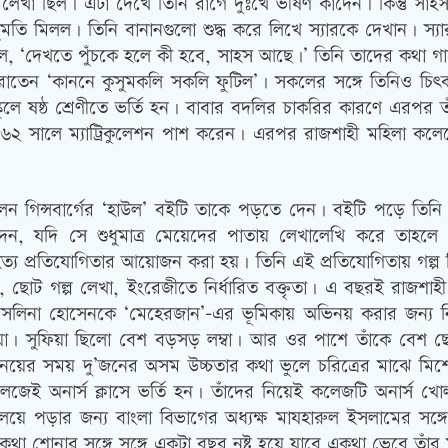
 লেখা ছিল। এটা দেখে তিনি রাগে দুঃখে ভীষণ কাঁদেন। কিন্তু সা
তি মিলল। তিনি বানানগুলো শুদ্ধ করে লিখে স্যারকে দেখান। স্যার
 বলল, ‘দেখতে পুঁচকে হলে কী হবে, সাহস আছে।’ তিনি তাদের কথা
ণ করাতেন ‘কাননে কুসুমকলি সকলি ফুটিল’। সকলের সঙ্গে তিনিও চিত
স্কুলে ষষ্ঠ শ্রেণীতে ভর্তি হন। বাবার বদলির চাকরির কারণে এ
কে ১৯৬২ সালে ম্যাট্রিকুলেশন পাশ করেন। এরপর রাজশাহী মহিলা 
েন গিন্সবার্গের ‘হাউল’ বইটি তাকে পড়তে দেন। বইটি পড়ে তিন
দেন, যদি সে শুধুমাত্র মেয়েদের পাতায় লেখালেখি করে তাহলে
্য প্রতিযোগিতার আয়োজন করা হয়। তিনি এই প্রতিযোগিতায় গল্প লি
তা, ছোট গল্প লেখা, ইংরেজীতে নির্ধারিত বক্তৃতা। এ বছরই রাজশ
াঁরা সেলিনা হোসেনকে ‘মেহেরজান’-এর ভূমিকায় অভিনয় করার জন্য 
ফিয়া। সুফিয়া ছিলো বেশ বড়সড় লম্বা। আর ওর পাশে তাঁকে বেশ 
অভিনয়ের সময় দু’জনের অসম উচ্চতার কথা ভুলে চরিত্রের মাঝে ম
 অনার্স ক্লাসে ভর্তি হন। তাঁদের নিয়েই কলেজটি অনার্স খোলার
য়ে পড়ার জন্য বাংলা বিভাগের অধ্যক্ষ মাযহারুল ইসলামের সঙ্গে দে
একথা শোনার সঙ্গে সঙ্গে একটা বছর নষ্ট হয়ে যাবে একথা ভেবে তাঁর