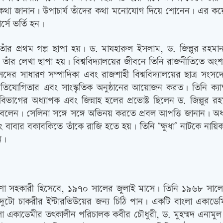
থা জানান। উপাচার্য তাঁদের কথা মনোযোগ দিয়ে শোনেন। এর কয়েকদ
্সে ভর্তি হন।
 তাঁর প্রথম গল্প ছাপা হয়। ড. মাযহারুল ইসলাম, ড. জিল্লুর রহমান
কাতে তাঁর লেখা ছাপা হয়। বিশ্ববিদ্যালয়ের জীবনে তিনি রাজনীতিতে 
দের সাধারণ সম্পাদিকা এবং রাজশাহী বিশ্ববিদ্যালয়ের ছাত্র সংসদ
য প্রতিযোগিতার এবং সাংস্কৃতিক অনুষ্ঠানের আয়োজন করত। তিনি ক্যা
াগের অধ্যাপক এবং জিন্নাহ হলের প্রভোষ্ট ছিলেন ড. জিল্লুর রহম
লেন। সেলিনা সঙ্গে সঙ্গে অভিনয় করতে প্রবল আপত্তি জানান। অধ
বং বাবার বকাবকিতে তাঁকে রাজি হতে হয়। তিনি ‘ক্ষুধা’ নাটকে নায়
ন।
 সহকারী হিসেবে, ১৯৭০ সালের জুলাই মাসে। তিনি ১৯৬৮ সালে বিশ
ুটো চাকরীর ইন্টারভিউয়ের জন্য চিঠি পান। একটি বাংলা একাডে
লা একাডেমীর তৎকালীন পরিচালক কবীর চৌধুরী, ড. মুহম্মদ এনামুল হক