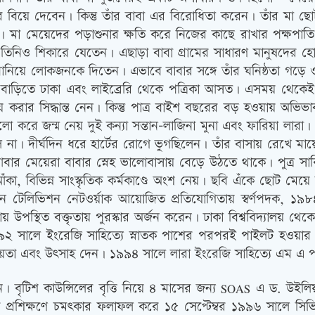
বিয়ে দেবেন। কিন্তু তাঁর বাবা এর বিরোধিতা করেন। তাঁর মা ছোট
 মা মেয়েদের পড়াশুনার ক্ষতি করে নিজের কাছে রাখার পক্ষপাতি 
তিনিও শিকারে যেতেন। এছাড়া বাবা গ্রামের সাধারণ মানুষদের হোম
িয়া বানিয়ে লোকজনকে দিতেন। এভাবে বাবার সঙ্গে তাঁর ঘনিষ্ঠতা গড়ে ও
ড়িতে ঢাকা এবং লাইব্রেরি থেকে পত্রিকা আসত। এসময় থেকেই তাঁ
ে করার সিদ্ধান্ত নেন। কিন্তু পাত্র বাইশ বছরের বড় হওয়ায় অভি
করে জন্ম নেয় দুই কন্যা সন্তান-লাজিনা মুনা এবং ফারিয়া লারা। ১
না। দীর্ঘদিন ধরে হার্টের রোগে ভুগছিলেন। তাঁর বাসায় রেখে মায়
ার মেয়েরা বাবার স্নেহ ভালোবাসায় বেড়ে উঠতে থাকে। পুত্র স
, বিভিন্ন সাংস্কৃতিক কর্মকাণ্ডে অংশ নেয়। ছবি এঁকে ছোট মেয়ে ফ
ন টেলিভিশন নেটওর্য়াক আয়োজিত প্রতিযোগিতায় স্বর্ণপদক, ১৯৮
 উপস্থিত বক্তৃতায় পুরস্কার অর্জন করেন। ঢাকা বিশ্ববিদ্যালয় থ
৯৯২ সালে ইংরেজি সাহিত্যে স্নাতক পাশের পরপরই পাইলট হওয়ার জ
য়তা এবং উত্‍সাহ দেন। ১৯৯৪ সালে লারা ইংরেজি সাহিত্যে এম এ
 বৃটিশ কাউন্সিলের বৃত্তি নিয়ে ৪ মাসের জন্য SOAS এ ড. উইলি
্রশিক্ষণে চমত্‍কার ফলাফল করে ১৫ সেপ্টেম্বর ১৯৯৬ সালে স