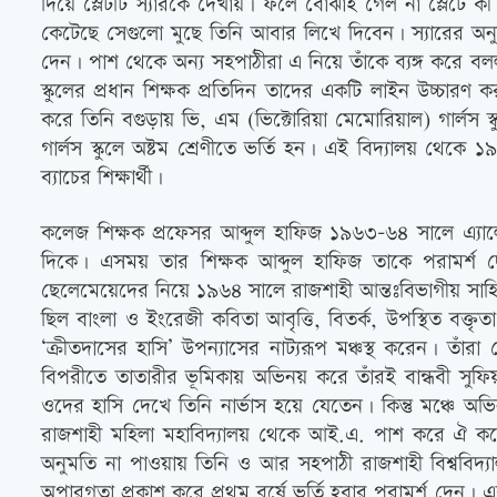
দিয়ে স্লেটটি স্যারকে দেখায়। ফলে বোঝাই গেল না স্লেটে কী
কেটেছে সেগুলো মুছে তিনি আবার লিখে দিবেন। স্যারের অনুম
দেন। পাশ থেকে অন্য সহপাঠীরা এ নিয়ে তাঁকে ব্যঙ্গ করে
স্কুলের প্রধান শিক্ষক প্রতিদিন তাদের একটি লাইন উচ্চার
করে তিনি বগুড়ায় ভি, এম (ভিক্টোরিয়া মেমোরিয়াল) গার্লস 
গার্লস স্কুলে অষ্টম শ্রেণীতে ভর্তি হন। এই বিদ্যালয় থে
ব্যাচের শিক্ষার্থী।
কলেজ শিক্ষক প্রফেসর আব্দুল হাফিজ ১৯৬৩-৬৪ সালে এ্যাল
দিকে। এসময় তার শিক্ষক আব্দুল হাফিজ তাকে পরামর্শ 
ছেলেমেয়েদের নিয়ে ১৯৬৪ সালে রাজশাহী আন্তঃবিভাগীয় সাহিত
ছিল বাংলা ও ইংরেজী কবিতা আবৃত্তি, বিতর্ক, উপস্থিত বক্তৃ
‘ক্রীতদাসের হাসি’ উপন্যাসের নাট্যরূপ মঞ্চস্থ করেন। ত
বিপরীতে তাতারীর ভূমিকায় অভিনয় করে তাঁরই বান্ধবী সু
ওদের হাসি দেখে তিনি নার্ভাস হয়ে যেতেন। কিন্তু মঞ্চে 
রাজশাহী মহিলা মহাবিদ্যালয় থেকে আই.এ. পাশ করে ঐ কলেজেই
অনুমতি না পাওয়ায় তিনি ও আর সহপাঠী রাজশাহী বিশ্ববিদ্যাল
অপারগতা প্রকাশ করে প্রথম বর্ষে ভর্তি হবার পরামর্শ দেন। 