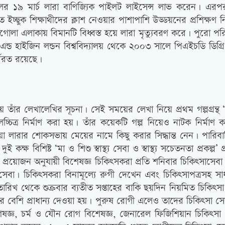
 ১৯ মার্চ লারা বাণিজ্যিক পাইলট লাইসেন্স লাভ করেন। এরপরই
্ছুক শিক্ষাথীদের ক্লাশ নেওয়ার পাশাপাশি উড্ডয়নের প্রশিক্ষণ নি
গোলা এলাকায় বিমানটি বিধ্বস্ত হয়ে লারা মৃত্যুবরণ করে। পুরো
ন্ড হাইজিন লন্ডন বিশ্ববিদ্যালয় থেকে ২০০৩ সালে পিএইচডি ডিগ্
্মরত রয়েছে।
 লেখালেখির সূচনা। সেই সময়ের লেখা নিয়ে প্রথম গল্পগ্রন্থ ‘উত্
চিত্র নির্মাণ করা হয়। তাঁর কয়েকটি গল্প নিয়েও নাটক নির্মাণ কর
লারার শোকসভায় মেয়ের নামে কিছু করার সিদ্ধান্ত নেন। পারিবার
 দুই কক্ষ বিশিষ্ট ‘মা ও শিশু স্বাস্থ্য সেবা ও স্বাস্থ্য সচেতনতা প্রক
 থেকে প্রয়োজন অনুযায়ী বিশেষজ্ঞ চিকিত্‍সকরা প্রতি শনিবার চিকিত্‍সাস
সা সেবা। চিকিত্‍সকরা বিনামূল্যে রুগী দেখেন এবং চিকিত্‍সাপত্
ারিখ থেকে শুক্রবার ব্যতীত সপ্তাহের বাকি ছয়দিন নিয়মিত চিকিত্
ের বেশি প্রাধান্য দেওয়া হয়। পুরুষ রোগী এলেও তাদের চিকিত্‍সা স
িশেষজ্ঞ, চর্ম ও যৌন রোগ বিশেষজ্ঞ, জেনারেল ফিজিশিয়ান চিকিত্‍স