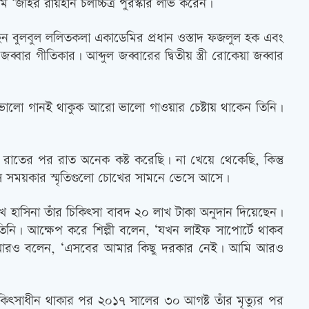
 ‘জহির রায়হান চলচ্চিত্র পুরস্কার লাভ করেন।
িখেছেন বুলবুল ললিতকলা একাডেমির প্রধান ওস্তাদ ফজলুল হক এবং
ব্বার গীতিকার। আব্দুল জব্বারের দ্বিতীয় স্ত্রী রোকেয়া জব্বার
ত ভালো গানই থাকুক আরো ভালো গাওয়ার চেষ্টায় থাকেন তিনি।
 রাতের পর রাত অনেক কষ্ট করেছি। না খেয়ে থেকেছি, কিন্তু
সে সময়কার স্মৃতিগুলো চোখের সামনে ভেসে আসে।
ী শেখ হাসিনা তাঁর চিকিৎসা বাবদ ২০ লাখ টাকা অনুদান দিয়েছেন।
তিনি। আক্ষেপ করে শিল্পী বলেন, ‘যখন লাইফ সাপোর্টে থাকব
কণ্ঠে আরও বলেন, ‘এসবের আমার কিছু দরকার নেই। আমি আরও
 চিকিৎসাধীন থাকার পর ২০১৭ সালের ৩০ আগষ্ট তাঁর মৃত্যুর পর