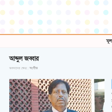
মূল
আব্দুল জব্বার
অবদানের ক্ষেত্র:
সংগীত