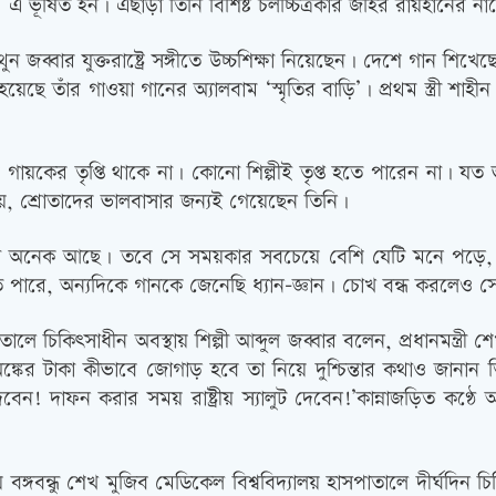
ভূষিত হন। এছাড়া তিনি বিশিষ্ট চলচ্চিত্রকার জহির রায়হানের নামে
ুন জব্বার যুক্তরাষ্ট্রে সঙ্গীতে উচ্চশিক্ষা নিয়েছেন। দেশে গান শ
ছে তাঁর গাওয়া গানের অ্যালবাম ‘স্মৃতির বাড়ি’। প্রথম স্ত্রী শাহীন জ
 গায়কের তৃপ্তি থাকে না। কোনো শিল্পীই তৃপ্ত হতে পারেন না। য
 নয়, শ্রোতাদের ভালবাসার জন্যই গেয়েছেন তিনি।
মৃতি তো অনেক আছে। তবে সে সময়কার সবচেয়ে বেশি যেটি মনে পড়ে,
পারে, অন্যদিকে গানকে জেনেছি ধ্যান-জ্ঞান। চোখ বন্ধ করলেও 
তালে চিকিৎসাধীন অবস্থায় শিল্পী আব্দুল জব্বার বলেন, প্রধানমন্ত্র
্কের টাকা কীভাবে জোগাড় হবে তা নিয়ে দুশ্চিন্তার কথাও জানান 
বেন! দাফন করার সময় রাষ্ট্রীয় স্যালুট দেবেন!’কান্নাজড়িত 
ে বঙ্গবন্ধু শেখ মুজিব মেডিকেল বিশ্ববিদ্যালয় হাসপাতালে দীর্ঘদিন