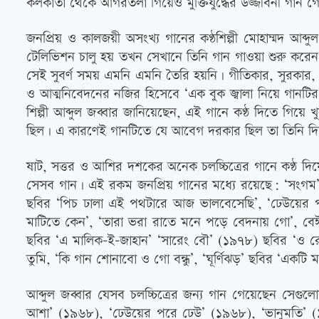
কলকাতা থেকে আগরতলা গিয়েও মুক্তিযুদ্ধের উজ্জীবনী গান
জনপ্রিয় ও কালজয়ী অসংখ্য গানের কণ্ঠশিল্পী মোহাম্মদ আব
টেলিভিশন চালু হয় তখন সেখানে তিনি গান গাওয়া শুরু করেন। 
সেই সুবর্ণ সময় এমনি এমনি তৈরি হয়নি। গীতিকার, সুরকার, ক
ও আত্মনিবেদনের নজির হিসেবে ‘এক বুক জ্বালা নিয়ে গানটি
শিল্পী আব্দুল জব্বার জানিয়েছেন, এই গানে কণ্ঠ দিতে গিয়
ছিল। এ কারণেই গানটিতে যে আবেগ দরকার ছিল তা তিনি দ
ষাট, সত্তর ও আশির দশকের অনেক চলচ্চিত্রের গানে কণ্ঠ দিয়
সেসব গান। এই রকম জনপ্রিয় গানের মধ্যে রয়েছে: ‘সংগম’
ছবির ‘পিচ ঢালা এই পথটারে আজ ভালবেসেছি’, ‘ঢেউয়ের প
মাটিতে কেন’, ‘তারা ভরা রাতে মনে পড়ে বেদনায় গো’, বেঈ
ছবির ‘এ মালিক-ই-জাহান’ ‘সারেং বৌ’ (১৯৭৮) ছবির ‘ও রে ন
তুমি, ‘কি গান শোনাবো ও গো বন্ধু’, ‘ঘূর্ণিঝড়’ ছবির ‘একটি
আব্দুল জব্বার যেসব চলচ্চিত্রের জন্য গান গেয়েছেন সেগ
আশা’ (১৯৬৮), ‘ঢেউয়ের পরে ঢেউ’ (১৯৬৮), ‘ভানুমতি’ (