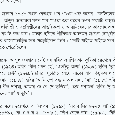
 গেয়ে আসতেন।
্দুল জব্বার ১৯৫৮ সালে বেতারে গান গাওয়া শুরু করেন। চলচ্চিত
আব্দুল জব্বাররা যখন গান গাওয়া শুরু করেন তখন সময়টা বাংলাদেশের
ণ্ঠশিল্পী ও যন্ত্রশিল্পীদের আন্তরিকতা ও আত্মনিবেদনের কারণেই
র কথাই বলা যাক। মাস্তান ছবিতে গীতিকার আহমেদ জামান চৌধুরীর 
ে খুব আবেগতাড়িত হয়ে পড়েছিলেন তিনি। গানটি গাইতে গাইতে মনে প
িতে পেরেছিলেন।
েছেন আব্দুল জব্বার। সেই সব ছবির জনপ্রিয়তায় ভূমিকা রেখেছে ত
 (১৯৬৪) ছবির ‘নীল গগন হে’, ‘এতটুকু আশা’ (১৯৬৮) ছবির ‘তু
রে ঢেউ’ (১৯৬৮) ছবির ‘সুচরিতা যেয়ো নাকো আর কিছুক্ষণ থাকো
মান (১৯৭৪) ছবির ‘আমি তো বন্ধু মাতাল নই’, ‘মা’ (১৯৭৭) ছবির
ীল দরিয়া, আমায় দে রে দে ছাড়িয়া’, ‘জয় পরাজয়’ ছবির ‘দু জাহা
 মনের আশীষ তুমি’।
ুলোর মধ্যে উল্লেখযোগ্য ‘সংগম’ (১৯৬৪), ‘নবাব সিরাজউদদৌলা’ 
১৯৬৯), ‘ক খ গ ঘ ঙ’ (১৯৭০), ‘দীপ নেভে নাই’ (১৯৭০), ‘বিনি