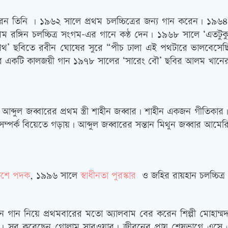
রেন তিনি । ১৯৬২ সালে প্রথম চলচ্চিত্রের জন্য গান করেন। ১৯
রথম রঙ্গিন চলচ্চিত্র সংগম-এর গানে কণ্ঠ দেন। ১৯৬৮ সালে ‘এতটু
 পথ’ ছবিতে রবীন ঘোষের সুরে “পীচ ঢালা এই পথটারে ভালবেসেছ
াঁর একটি কালজয়ী গান ১৯৭৮ সালের ‘সারেং বৌ’ ছবির আলম খানের
্দুল জব্বারের প্রথম স্ত্রী শাহীন জব্বার। শাহীন একজন গীতিকার। তা
পর্ক বিয়েতে গড়ায়। আব্দুল জব্বারের সন্তান মিথুন জব্বার আমের
ুশে পদক
, ১৯৯৬ সালে
স্বাধীনতা পুরস্কার
ও জহির রায়হান চলচ্চিত্র 
ান নিয়ে প্রথমবারের মতো অ্যালবাম বের করেন শিল্পী মোহাম্মদ
খ। সুর করেছেন গোলাম সারওয়ার। জীবনের প্রায় শেষভাগে এসে 