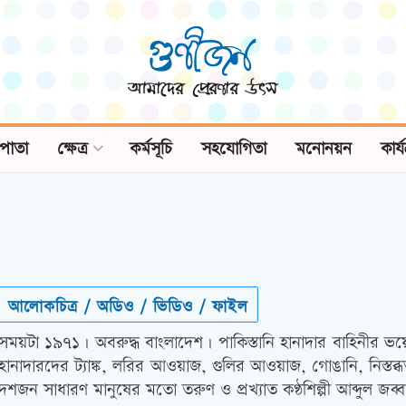
পাতা
ক্ষেত্র
কর্মসূচি
সহযোগিতা
মনোনয়ন
কার্
আলোকচিত্র / অডিও / ভিডিও / ফাইল
সময়টা ১৯৭১। অবরুদ্ধ বাংলাদেশ। পাকিস্তানি হানাদার বাহিনীর ভয়ে
হানাদারদের ট্যাঙ্ক, লরির আওয়াজ, গুলির আওয়াজ, গোঙানি, নিস্ত
দশজন সাধারণ মানুষের মতো তরুণ ও প্রখ্যাত কণ্ঠশিল্পী আব্দুল জব