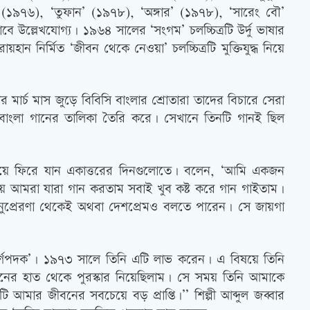
’ (১৯৭৬), ‘তুফান’ (১৯৭৮), ‘অঙ্গার’ (১৯৭৮), ‘সারেং বৌ’
ে উল্লেখযোগ্য। ১৯৬৪ সালের ‘সংগম’ চলচ্চিত্রটি উর্দু ভাষার
ন নির্মিত ‘জীবন থেকে নেওয়া’ চলচ্চিত্রটি মুক্তিযুদ্ধ নিয়ে
 মার্চ মাস জুড়ে বিবিসি বাংলার শ্রোতারা তাদের বিচারে সেরা
ি বাংলা গানের তালিকা তৈরি করে। সেখানে তিনটি গানই ছিল
 গিয়ে ফিরে যান একাত্তরের দিনগুলোতে। বলেন, ‘আমি একজন
য় আমরা যারা গান করতাম সবাই খুব কষ্ট করে গান গাইতাম।
অনুপ্রেরণা থেকেই অথবা দেশপ্রেমও বলতে পারেন। সে জায়গা
 স্বর্ণপদক’। ১৯৭৩ সালে তিনি এটি লাভ করেন। এ বিষয়ে তিনি
হমানের হাত থেকে পুরস্কার নিয়েছিলাম। সে সময় তিনি আমাকে
ার জীবনের সবচেয়ে বড় প্রাপ্তি।’’ শিল্পী আব্দুল জব্বার