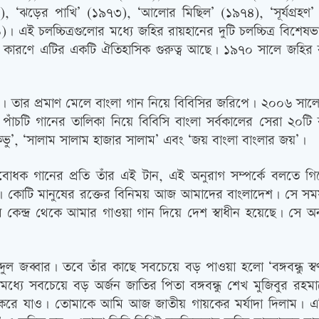
৩), ‘ঝড়ের পাখি’ (১৯৭৩), ‘আলোর মিছিল’ (১৯৭৪), ‘সূর্যগ্রহণ
 চলচ্চিত্রগুলোর মধ্যে জহির রায়হানের দুটি চলচ্চিত্র বিশেষভাব
 যে কারণে এটির একটি ঐতিহাসিক গুরুত্ব আছে। ১৯৭০ সালে জহির রায়হা
 । তার প্রমাণ মেলে বাংলা গান নিয়ে বিবিসির জরিপে। ২০০৬ সালের
 পাঁচটি গানের তালিকা নিয়ে বিবিসি বাংলা সর্বকালের সেরা ২০ট
ছ কভু’, ‘সালাম সালাম হাজার সালাম’ এবং ‘জয় বাংলা বাংলার জয়’।
মবোধক গানের প্রতি তাঁর এই টান, এই অনুরাগ সম্পর্কে বলতে
ে। কোটি মানুষের রক্তের বিনিময় আজ আমাদের বাংলাদেশ। সে সম
র কেন্দ্র থেকে আমার গাওয়া গান দিয়ে দেশ স্বাধীন হয়েছে। সে 
্দুল জব্বার। তবে তাঁর কাছে সবচেয়ে বড় পাওয়া হলো ‘বঙ্গবন্ধু
 মধ্যে সবচেয়ে বড় অর্জন জাতির পিতা বঙ্গবন্ধু শেখ মুজিবুর র
রে যাও। তোমাকে আমি আজ জাতীয় গায়কের মর্যাদা দিলাম। এটি আম