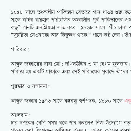
১৯৫৮ সালে তৎকালীন পাকিস্তান বেতারে গান গাওয় শুরু ক
সালে জহির রায়হান পরিচালিত তৎকালীন পূর্ব পাকিস্তানের প্
কভু” গানটি জনপ্রিয়তা লাভ করে। ১৯৬৮ সালে ‘পীচ ঢালা
“সুচরিতা যেওনাকো আর কিছুক্ষণ থাকো” গানে কণ্ঠ দেন। ত
পারিবার:
আব্দুল জব্বারের বাবা মো: দখিলউদ্দিন ও মা বেগম ফুলজান। আব
পরিচয় হয় একটি মাজারে এবং সেই পরিচয়ের সুবাদে তাঁদের সম্
পুরস্কার ও সম্মাননা:
আব্দুল জব্বার ১৯৭৩ সালে বঙ্গবন্ধু স্বর্ণপদক, ১৯৮০ সালে
এক
অ্যালবাম:
চার দশকের বেশি সময় ধরে গান করলেও নিজ উদ্যোগে নতুন গ
গানের কথা লিখেছেন আমিরুল ইসলাম, আবুল কাশেম প্রমু