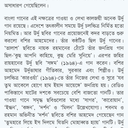
অসাধারণ গেয়েছিলেন।
বাংলা গানের এই নক্ষত্রের গাওয়া ও লেখা কালজয়ী অনেক উর্দু
গান রয়েছে। এদেশে তৎকালীন সময়ে উর্দু চলচ্চিত্র নির্মিত হতো
নিয়মিত। আর উর্দু ছবির গানের প্রয়োজনেই কদর বাড়তে শুরু
করলো বশির আহমেদের। তাঁর কণ্ঠটিও ছিল উর্দু গানের।
‘তালাশ’ ছবিতে নায়ক রহমানের ঠোঁটে তাঁর জনপ্রিয় গান
ছিল-‘কুছ আপনি কাহিয়ে, কুছ মেরি সুনিয়ে’। এরপর জহির
রায়হানের উর্দু ছবি ‘সঙ্গম’ (১৯৬৪)-এ গান করেন। বশির
আহমেদ উর্দুভাষার গীতিকার, সুরকার এবং শিল্পীও। উর্দু
চলচ্চিত্র ‘কারওয়াঁ’ (১৯৬৪)-তে তাঁর নিজের লেখা ও সুরে ‘যব
তুম আকেলে হোগে হাম ইয়াদ আয়েঙ্গে’ জনপ্রিয় হয়। রেডিও
পাকিস্তানে ষাটের দশকে সবচেয়ে বেশি বাজতো গানটি। তার
গাওয়া গানে সমৃদ্ধ ছবিগুলোর মধ্যে ‘সাগর’, ‘কারোয়ান’,
‘ইন্ধন’, ‘কঙ্গন’, ‘দর্শন’ ও ‘মিলন’ উল্লেখযোগ্য। শবনম ও
রহমান অভিনীত ‘দর্শন’ ছবিতে বশির আহমেদ গেয়েছেন গান
‘তুমহারে লিয়ে ইস দিলমে যিতনি মোহাব্বত হ্যায়’ গানটি। উর্দু