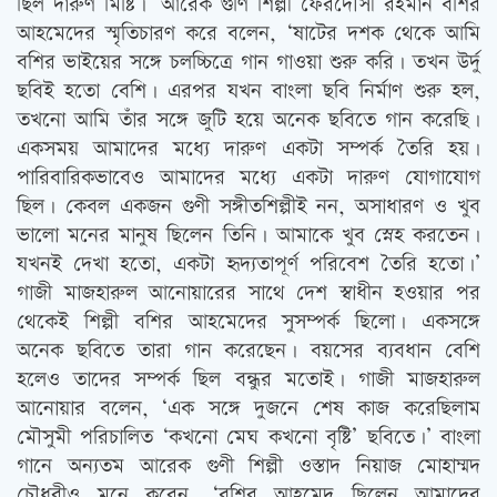
ছিল দারুণ মিষ্টি।’ আরেক গুণি শিল্পী ফেরদৌসী রহমান বশির
আহমেদের স্মৃতিচারণ করে বলেন, ‘ষাটের দশক থেকে আমি
বশির ভাইয়ের সঙ্গে চলচ্চিত্রে গান গাওয়া শুরু করি। তখন উর্দু
ছবিই হতো বেশি। এরপর যখন বাংলা ছবি নির্মাণ শুরু হল,
তখনো আমি তাঁর সঙ্গে জুটি হয়ে অনেক ছবিতে গান করেছি।
একসময় আমাদের মধ্যে দারুণ একটা সম্পর্ক তৈরি হয়।
পারিবারিকভাবেও আমাদের মধ্যে একটা দারুণ যোগাযোগ
ছিল। কেবল একজন গুণী সঙ্গীতশিল্পীই নন, অসাধারণ ও খুব
ভালো মনের মানুষ ছিলেন তিনি। আমাকে খুব স্নেহ করতেন।
যখনই দেখা হতো, একটা হৃদ্যতাপূর্ণ পরিবেশ তৈরি হতো।’
গাজী মাজহারুল আনোয়ারের সাথে দেশ স্বাধীন হওয়ার পর
থেকেই শিল্পী বশির আহমেদের সুসম্পর্ক ছিলো। একসঙ্গে
অনেক ছবিতে তারা গান করেছেন। বয়সের ব্যবধান বেশি
হলেও তাদের সম্পর্ক ছিল বন্ধুর মতোই। গাজী মাজহারুল
আনোয়ার বলেন, ‘এক সঙ্গে দুজনে শেষ কাজ করেছিলাম
মৌসুমী পরিচালিত ‘কখনো মেঘ কখনো বৃষ্টি’ ছবিতে।’ বাংলা
গানে অন্যতম আরেক গুণী শিল্পী ওস্তাদ নিয়াজ মোহাম্মদ
চৌধুরীও মনে করেন, ‘বশির আহমেদ ছিলেন আমাদের