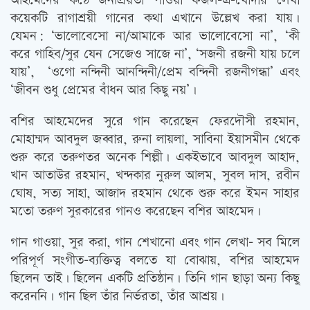
আহমেদের কণ্ঠে জনপ্রিয়তা পাওয়া ফজল-এ-খোদার লেখা
কয়েকটি রাগাশ্রয়ী গানের কথা এখানে উল্লেখ করা যায়।
যেমন: ‘ভালোবেসো না/আমাকে আর ভালোবেসো না’, ‘কী
করে গাহিব/সুর যেন সেজেও সাজে না’, ‘সজনী রজনী যায় চলে
যায়’, ‘ওগো নন্দিনী আনন্দিনী/প্রেম বন্দিনী রজনীগন্ধা’ এবং
‘জীবন শুধু প্রেমের বাঁধন আর কিছু নয়’।
বশির আহমেদের সুরে গান করেছেন ফেরদৌসী রহমান,
মোহাম্মদ আবদুল জব্বার, রুনা লায়লা, সাবিনা ইয়াসমীন থেকে
শুরু করে তরুণতর অনেক শিল্পী। একইভাবে আবদুল আহাদ,
খান আতাউর রহমান, খন্দকার নুরুল আলম, সুবল দাস, রবীন
ঘোষ, সত্য সাহা, আজাদ রহমান থেকে শুরু করে ইমন সাহার
মতো তরুণ সুরকারের গানও করেছেন বশির আহমেদ।
গান গাওয়া, সুর করা, গান শেখানো এবং গান লেখা- সব মিলে
পরিপূর্ণ সংগীত-ব্যক্তিত্ব বলতে যা বোঝায়, বশির আহমেদ
ছিলেন তাই। ছিলেন একটি প্রতিষ্ঠান। তিনি গান ছাড়া অন্য কিছু
করেননি। গান ছিল তাঁর নির্ভরতা, তাঁর আশ্রয়।