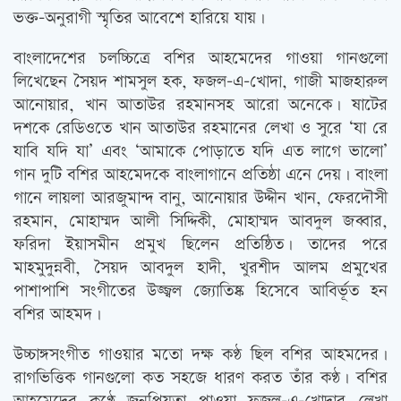
ভক্ত-অনুরাগী স্মৃতির আবেশে হারিয়ে যায়।
বাংলাদেশের চলচ্চিত্রে বশির আহমেদের গাওয়া গানগুলো
লিখেছেন সৈয়দ শামসুল হক, ফজল-এ-খোদা, গাজী মাজহারুল
আনোয়ার, খান আতাউর রহমানসহ আরো অনেকে। ষাটের
দশকে রেডিওতে খান আতাউর রহমানের লেখা ও সুরে ‘যা রে
যাবি যদি যা’ এবং ‘আমাকে পোড়াতে যদি এত লাগে ভালো’
গান দুটি বশির আহমেদকে বাংলাগানে প্রতিষ্ঠা এনে দেয়। বাংলা
গানে লায়লা আরজুমান্দ বানু, আনোয়ার উদ্দীন খান, ফেরদৌসী
রহমান, মোহাম্মদ আলী সিদ্দিকী, মোহাম্মদ আবদুল জব্বার,
ফরিদা ইয়াসমীন প্রমুখ ছিলেন প্রতিষ্ঠিত। তাদের পরে
মাহমুদুন্নবী, সৈয়দ আবদুল হাদী, খুরশীদ আলম প্রমুখের
পাশাপাশি সংগীতের উজ্জ্বল জ্যোতিষ্ক হিসেবে আবির্ভূত হন
বশির আহমদ।
উচ্চাঙ্গসংগীত গাওয়ার মতো দক্ষ কণ্ঠ ছিল বশির আহমদের।
রাগভিত্তিক গানগুলো কত সহজে ধারণ করত তাঁর কণ্ঠ। বশির