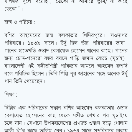
যপিঞ্জর খুলে দিয়েছি’, ‘ডেকো না আমারে তুমি/ না কাছে
ডেকো ’।
জন্ম ও পরিচয়:
বশির আহমেদের জন্ম কলকাতার খিদিরপুরে। সওদাগর
পরিবারে। ১৯৩৯ সালে। উর্দু ছিল তাঁর পরিবারের ভাষা।
গানের হাতেখড়ি ওস্তাদ বেলায়েত হোসেন খানের কাছে। গানের
জন্য চোদ্দ-পনেরো বছর বয়সে পাড়ি জমান বোম্বে (মুম্বাই)।
বাংলাদেশী এই সঙ্গীতশিল্পী পাকিস্তান আমলে আহমেদ রুশদি
বলে পরিচিত ছিলেন। তিনি শিল্পি নূর জাহানের সঙ্গে অনেক উর্দূ
গান তিনি গেয়েছেন।
শিক্ষা:
দিল্লির এক পরিবারের সন্তান বশির আহমেদ কলকাতায় ওস্তাদ
বেলায়েত হোসেনের কাছ থেকে সঙ্গীত শেখার পর মুম্বাইয়ে
চলে যান। সেখানে উপমহাদেশের প্রখ্যাত ওস্তাদ বড়ে গোলাম
আলী খাঁ’র কাছে তালিম নেন। ১৯৬৪ সালে সপরিবারে ঢাকায়