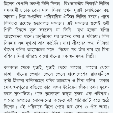
ছিলেন নেপালি তরুণী লিলি সিনহা। বিশ্বভারতীয় শিক্ষার্থী লিলির
সমবয়সী চাচাত বোন মালা সিনহা তখন মুম্বাই চলচ্চিত্রের বড়
তারকা। শিল্প-সংস্কৃতির পারিবারিক ঐতিহ্য লিলির রক্তে। গানে
লিলিরও রয়েছে স্বভাবগত দক্ষতা। এই দক্ষতার গুণেই গুণী
শিল্পী চিনতে ভুল করলেন না তিনি। মুগ্ধ হলেন বশির
আহমেদের গানে। অনুষ্ঠানের পর তাদের কথা ও পরিচয়। লিলি
সিনহার এই মুগ্ধতা আর কাটেনি। সারা জীবনের জন্য গাঁটছড়া
বাঁধেন বশির আহমেদের সঙ্গে। বিয়ের পর তাঁর নাম হয় মিনা
বশির। মিনা বশিরও বাংলা গানের এক স্বনামধন্য শিল্পী।
কলকাতা থেকে মুম্বাই, মুম্বাই থেকে লাহোর, লাহোর থেকে
ঢাকা। গানের ভেলায় ভেসে ভেসে বাংলাদেশের রাজধানীকে
স্থায়ী ঠিকানা বানিয়েছেন বশির আহমেদ ও মিনা বশির। ঢাকার
মোহাম্মদপুরের বাড়িতে তারা যখন উঠেছেন জীবন তখন ফুলে-
ফলে সুশোভিত। গড়ে তুলেছেন অদ্ভুত সুন্দর এক পরিবার।
গানের জগতের লোকজনের কাছেও এই পরিবারটি হয়ে ওঠে
বিশেষ। এই পরিবারে মিশে গেছে চার দেশ ও পাঁচ ভাষা।