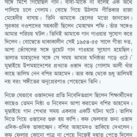
সঙ্গে মিশে গিয়েছিল গান। বাবা-মাকে না বলেই এক অর্থে
পালিয়ে চলে গেলাম। বোম্বে গিয়ে উঠলাম গীতিকার রাজা
মেহেদীর বাসায়। তিনি আমাকে ছেলের মতো জানতেন।
সুরকার নওশাদের সহকারী ছিলেন মোহাম্মদ শফি। তাঁর সঙ্গেও
আমার পরিচয় ঘটল। তিনিই আমাকে গান গাওয়ার সুযোগ করে
দিলেন। বোম্বেতে থাকাকালীন সেই ১৯৫৪-৫৫ সালে গীতা দত্ত,
আশা ভোঁসলের সঙ্গে ডুয়েট গান গাওয়ার সুযোগ হয়েছিল।
তালাত মাহমুদের সঙ্গে সে সময় আমার ঘনিষ্ঠতা গড়ে ওঠে।’
মুম্বাইয়ে উপমহাদেশের প্রখ্যাত ওস্তাদ বড়ে গোলাম আলী খাঁর
কাছে তালিম নেন বশির আহমেদ। তার কাছ থেকে শুধু তালিমই
নয় বরং সঙ্গীতের অনুপ্রেরণাও পেয়েছেন তিনি।
নিজে যেভাবে ওস্তাদদের প্রতি নিবেদিতপ্রাণ ছিলেন শিক্ষার্থীদের
কাছেও তেমন নিষ্ঠা ও নিবেদন আশা করতেন বশির আহমেদ।
মুম্বাইয়ে গান শেখার সময় একবার একটি ঘটনা ঘটে। তালিম
দিতে গিয়ে ওস্তাদের শুরু হয় কাশি। কফ ফেলবার জন্য ওস্তাদ
এদিক-ওদিক তাকাচ্ছেন। বশির আহমেদও তাকিয়ে দেখলেন।
কফ ফেলার কোনো পাত্র না পেয়ে নিজেই দুহাত পেতে দিলেন