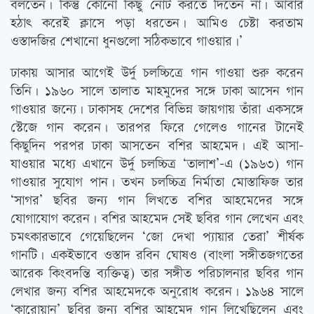
বলতেন। কিন্তু কোনো কিছু নোট করতে দিতেন না। আবার
হঠাৎ করেই ক্লাসে পড়া ধরতেন। আমিও চেষ্টা করতাম
ওস্তাদজির শেখানো ধুনগুলো সঠিকভাবে গাওয়ার।’
ঢাকায় আসার আগেই উর্দু চলচ্চিত্রে গান গাওয়া শুরু করেন
তিনি। ১৯৬০ সালে তালাত মাহমুদের সঙ্গে ঢাকা আসেন গান
গাওয়ার জন্যে। ঢাকাসহ দেশের বিভিন্ন জায়গায় তাঁরা একসঙ্গে
স্টেজে গান করেন। তারপর ফিরে গেলেও গানের টানেই
কিছুদিন পরপর ঢাকা আসতেন বশির আহমেদ। এই আসা-
যাওয়ার মধ্যে এখানে উর্দু চলচ্চিত্র ‘তালাশ’-এ (১৯৬৩) গান
গাওয়ার সুযোগ পান। তখন চলচ্চিত্র নির্মাতা মোস্তাফিজ তার
‘সাগর’ ছবির জন্য গান লিখতে বশির আহমেদের সঙ্গে
যোগাযোগ করেন। বশির আহমেদ সেই ছবির গান লেখেন এবং
চমৎকারভাবে গেয়েছিলেন ‘জো দেখা প্যায়ার তেরা’ শীর্ষক
গানটি। একইভাবে ওস্তাদ রবিন ঘোষও (বাংলা সঙ্গীতজগতের
আরেক কিংবদন্তি ব্যক্তিত্ব) তার সঙ্গীত পরিচালনার ছবির গান
লেখার জন্য বশির আহমেদকে অনুরোধ করেন। ১৯৬৪ সালে
‘কারোয়ান’ ছবির জন্য বশির আহমেদ গান লিখেছিলেন এবং