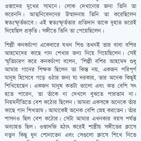
ওস্তাদের মুখের সামনে। লোক দেখানোর জন্য তিনি তা
করেননি। আত্মনিবেদনের উন্মাদনায় তিনি তা করেছিলেন
স্বতঃস্ফূর্তভাবে। এই স্বতঃস্ফূর্ততার প্রতিদান তাকে দুহাত ভরেই
দিয়েছিল প্রকৃতি। সঙ্গীতে তিনি তা পেয়েছিলেন।
শিল্পী কনকচাঁপা একেবারে যখন শিশু তখনই তার বাবা বশির
আহমেদের কাছে গান শেখার জন্য নিয়ে গিয়েছিলেন। সেই
স্মৃতিচারণ করে কনকচাঁপা বলেন, ‘শিল্পী বশির আহমেদ শুধু
আমার গানের শিক্ষক ছিলেন তা কিন্তু নয়, একজন পরিপূর্ণ
মানুষ হিসেবে গড়ে ওঠার জন্য যা দরকার, তার অনেক কিছুই
শিখিয়েছেন। একজন মানুষ কতটা ভালো এবং কত বেশি সৎ
হতে পারেন, তা তাঁকে না দেখলে বুঝতে পারতাম না।
নিয়মনীতিতে বেশ কঠোর ছিলেন। আমরা একসঙ্গে অনেকে তাঁর
কাছে গান শিখতাম। আমাকেই অনেক বেশি স্নেহ করতেন। তাঁর
শাসনও ছিল বেশ কঠোর। সেটা আমার এখনকার বয়স পর্যন্ত
অব্যাহত ছিল। ওস্তাদজি হঠাৎ করেই শাস্ত্রীয় সঙ্গীতের ক্লাসে
নতুন কিছু ধুন শোনাতেন এবং সেগুলো ক্লাসে শিখে নিতে