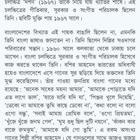
চলচ্চিত্র ‘দর্শন’ (১৯৬৭) তাঁকে নিয়ে যায় খ্যাতির শীর্ষে। এই
চলচ্চিত্রের গীতিকার, সুরকার ও সংগীত পরিচালক ছিলেন
তিনি। ছবিটি মুক্তি পায় ১৯৬৭ সালে।
বাংলাদেশের বিখ্যাত এই গায়ক বাঙালি ছিলেন না, এমনকি
তিনি বাংলা ভাষাও জানতেন না। তিনি ছিলেন দিল্লির সওদাগর
পরিবারের সন্তান। ১৯৬০ সালে কলকাতা থেকে ঢাকায় চলে
আসেন। বাংলা চলচ্চিত্রে সুরকার ও সংগীত পরিচালক হিসেবে
কাজ করতে থাকেন তিনি। বশির আহমেদ ভারতের অধিবাসী
হয়েও বাংলাদেশে এসে গানের সুর ছড়িয়ে দিয়ে ভক্তদের তিনি
মুগ্ধ করেছিলেন। তাঁর গাওয়া জনপ্রিয় বাংলা গানের মধ্যে
রয়েছে: ‘অনেক সাধের ময়না আমার’, ‘আমাকে পোড়াতে যদি
এত লাগে ভাল’, ‘যারে যাবি যদি যা’, ‘পিঞ্জর খুলে দিয়েছি’,
‘ডেকো না আমাকে তুমি কাছে ডেকো না’, ‘কথা বলো না বলো
ওগো বন্ধু’, ‘সবাই আমায় প্রেমিক বলে’, ‘ওগো প্রিয়তমা’,
‘খুঁজে খুঁজে জনম গেল’, ‘ঘুম শুধু ছিল দুটি নয়নে’, ‘কাঁকন কার
বাজে রুমঝুম’, ‘আমাকে যদি গো তুমি’। এ রকম অসংখ্য
গানের শিল্পী বশির আহমেদ। যে গানগুলোর সাথে আজও অজস্র