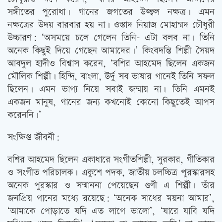
সঙ্গীতের পুরোধা। গানের জগতের উজ্জ্বল নক্ষত্র। এমন
নক্ষত্রের উদয় বারবার হয় না। ওস্তাদ নিয়াজ মোহাম্মদ চৌধুরী
উচ্চারণ: ‘অসময়ে চলে গেলেন তিনি- এটা বলব না। তিনি
অনেক কিছুই দিয়ে গেছেন আমাদের।’ কিংবদন্তি শিল্পী সৈয়দ
আবদুল হাদীও বিশ্বাস করেন, ‘বশির আহমেদ ছিলেন একজন
মৌলিক শিল্পী। হিন্দি, বাংলা, উর্দু সব ভাষার গানেই তিনি সফল
ছিলেন। এমন ভাগ্য নিয়ে সবাই জন্মায় না। তিনি এমনই
একজন মানুষ, গানের জন্য কখনোই কোনো কিছুতেই আপস
করেননি।’
সংক্ষিপ্ত জীবনী:
বশির আহমেদ ছিলেন একাধারে সংগীতশিল্পী, সুরকার, গীতিকার
ও সংগীত পরিচালক। একুশে পদক, জাতীয় চলচ্চিত্র পুরস্কারসহ
অনেক পুরস্কার ও সম্মাননা পেয়েছেন গুণী এ শিল্পী। তাঁর
জনপ্রিয় গানের মধ্যে রয়েছে: ‘অনেক সাধের ময়না আমার’,
‘আমাকে পোড়াতে যদি এত লাগে ভালো’, ‘যারে যাবি যদি