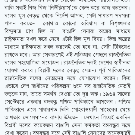
প্রক্রিয়াটি কয়েকজন বিশ্বস্ত লোকের মাধ্যমেই পরিচালিত হত।
বাকি সবাই নিজ নিজ ‘নিউক্লিয়াস’কে কেন্দ্র করে কাজ করতেন।
দলের মূল নেতৃত্ব থেকে নির্দেশ আসত, সেটা সাধারণ সদস্যরা
পালন করতেন। কোথাও কোনো অবিশ্বাস বা বিশৃঙ্খলার
বিন্দুমাত্র চাপ ছিল না। বাঙালি সেনারা অস্ত্রের মাধ্যমে
রাষ্ট্রক্ষমতা দখল করে নেবে এটাই ছিল মূল বিষয়। কিন্তু অস্ত্রের
মাধ্যমে রাষ্ট্রক্ষমতা দখল করলেই তো হবে না, সেটা টিকিয়েও
রাখতে হবে। আর সেকারণেই এই প্রক্রিয়ার পেছনে রাজনৈতিক
দলের সহযোগিতা প্রয়োজন। রাজনৈতিক দলই দেশের স্বাধীনতা
ঘোষণা করবে। বিপ্লবী দলের নেতৃত্ব সেজন্য পূর্ব পাকিস্তানের
রাজনৈতিক দলের নেতাদের সঙ্গে যোগাযোগ করেন। কিন্তু
এভাবে দেশ স্বাধীনের পরিকল্পনা শুনে সব রাজনৈতিক নেতাই
ভড়কে যান, তাতে সমর্থন দেওয়া তো দূর অস্ত। ১৯৬৪ সালের
সেপ্টেম্বরে একবার বঙ্গবন্ধু পশ্চিম পাকিস্তানে আসলেন। পশ্চিম
পাকিস্তানে এলে সাধারণত তিনি সোহরাওয়ার্দী সাহেবের মেয়ে
আখতার সোলেমানের বাসায় উঠতেন। সেখানে গিয়েই একদিন
বিপ্লবী দলের কয়েকজন বাঙালি সেনা কর্মকর্তা বঙ্গবন্ধুর সঙ্গে
দেখা করেন। বঙ্গবন্ধুর সঙ্গে সেই বাঙালি সেনাদের অনেকবারই