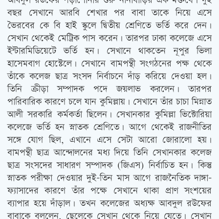
আবদুল রউফের পড়াশোনার শুরু নানাবাড়ির এক মক্তবে। দুই
বছর সেখানে আরবি শেখার পর বাবা তাকে নিয়ে এসে
ভৈরবের কে বি হাই স্কুলে দ্বিতীয় শ্রেণিতে ভর্তি করে দেন।
সেখান থেকেই মেট্রিক পাস করেন। তারপর ঢাকা কলেজে এসে
ইন্টারমিডিয়েটে ভর্তি হন। সেখানে থাকতেন নূপুর ভিলা
হাসেমবাগ হোস্টেলে। সেখানে বামপন্থী সংগঠনের পক্ষ থেকে
তাঁকে কলেজ ছাত্র সংসদ নির্বাচনে দাঁড় করিয়ে দেওয়া হল।
তিনি ক্রীড়া সম্পাদক পদে জয়লাভ করলেন। তারপর
পারিবারিক কারণে চলে যান কুমিল্লায়। সেখানে তাঁর চাচা মিন্নাত
আলী সরকারি কর্মকর্তা ছিলেন। সেখানকার কুমিল্লা ভিক্টোরিয়া
কলেজে ভর্তি হন স্নাতক শ্রেণিতে। আগে থেকেই রাজনীতির
সঙ্গে যোগ ছিল, এখানে এসে সেটা আরো জোরালো হয়।
বামপন্থী ছাত্র আন্দোলনের মধ্য দিয়ে তিনি সেখানকার কলেজ
ছাত্র সংসদের সাধারণ সম্পাদক (জিএস) নির্বাচিত হন। কিন্তু
স্নাতক পরীক্ষা দেওয়ার দুই-তিন মাস আগে রাজনৈতিক দাঙ্গা-
ফ্যাসাদের কারণে তাঁর পক্ষে সেখানে থাকা প্রাণ সংশয়ের
ব্যাপার হয়ে দাঁড়াল। তখন কলেজের অধ্যক্ষ আবদুল রউফের
বাবাকে বললেন, ছেলেকে সেখান থেকে নিয়ে যেতে। সেখান