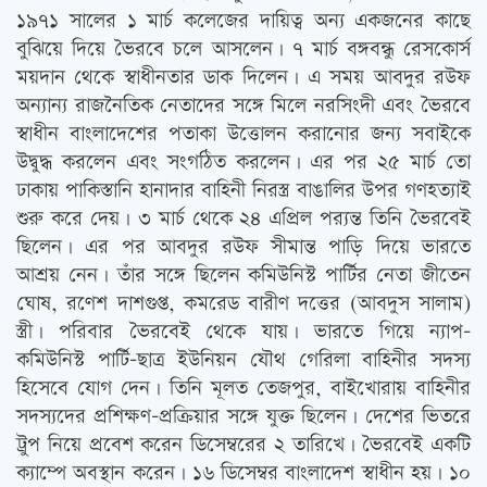
১৯৭১ সালের ১ মার্চ কলেজের দায়িত্ব অন্য একজনের কাছে
বুঝিয়ে দিয়ে ভৈরবে চলে আসলেন। ৭ মার্চ বঙ্গবন্ধু রেসকোর্স
ময়দান থেকে স্বাধীনতার ডাক দিলেন। এ সময় আবদুর রউফ
অন্যান্য রাজনৈতিক নেতাদের সঙ্গে মিলে নরসিংদী এবং ভৈরবে
স্বাধীন বাংলাদেশের পতাকা উত্তোলন করানোর জন্য সবাইকে
উদ্বুদ্ধ করলেন এবং সংগঠিত করলেন। এর পর ২৫ মার্চ তো
ঢাকায় পাকিস্তানি হানাদার বাহিনী নিরস্ত্র বাঙালির উপর গণহত্যাই
শুরু করে দেয়। ৩ মার্চ থেকে ২৪ এপ্রিল পর‌্যন্ত তিনি ভৈরবেই
ছিলেন। এর পর আবদুর রউফ সীমান্ত পাড়ি দিয়ে ভারতে
আশ্রয় নেন। তাঁর সঙ্গে ছিলেন কমিউনিস্ট পার্টির নেতা জীতেন
ঘোষ, রণেশ দাশগুপ্ত, কমরেড বারীণ দত্তের (আবদুস সালাম)
স্ত্রী। পরিবার ভৈরবেই থেকে যায়। ভারতে গিয়ে ন্যাপ-
কমিউনিস্ট পার্টি-ছাত্র ইউনিয়ন যৌথ গেরিলা বাহিনীর সদস্য
হিসেবে যোগ দেন। তিনি মূলত তেজপুর, বাইখোরায় বাহিনীর
সদস্যদের প্রশিক্ষণ-প্রক্রিয়ার সঙ্গে যুক্ত ছিলেন। দেশের ভিতরে
ট্রুপ নিয়ে প্রবেশ করেন ডিসেম্বরের ২ তারিখে। ভৈরবেই একটি
ক্যাম্পে অবস্থান করেন। ১৬ ডিসেম্বর বাংলাদেশ স্বাধীন হয়। ১০