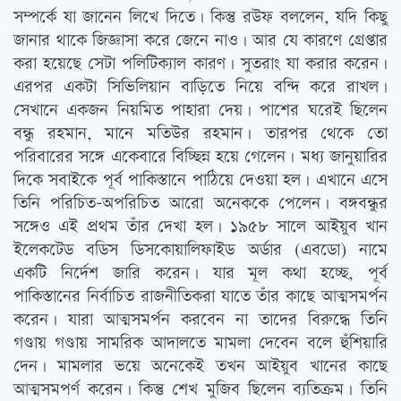
সম্পর্কে যা জানেন লিখে দিতে। কিন্তু রউফ বললেন, যদি কিছু
জানার থাকে জিজ্ঞাসা করে জেনে নাও। আর যে কারণে গ্রেপ্তার
করা হয়েছে সেটা পলিটিক্যাল কারণ। সুতরাং যা করার করেন।
এরপর একটা সিভিলিয়ান বাড়িতে নিয়ে বন্দি করে রাখল।
সেখানে একজন নিয়মিত পাহারা দেয়। পাশের ঘরেই ছিলেন
বন্ধু রহমান, মানে মতিউর রহমান। তারপর থেকে তো
পরিবারের সঙ্গে একেবারে বিচ্ছিন্ন হয়ে গেলেন। মধ্য জানুয়ারির
দিকে সবাইকে পূর্ব পাকিস্তানে পাঠিয়ে দেওয়া হল। এখানে এসে
তিনি পরিচিত-অপরিচিত আরো অনেককে পেলেন। বঙ্গবন্ধুর
সঙ্গেও এই প্রথম তাঁর দেখা হল। ১৯৫৮ সালে আইয়ুব খান
ইলেকটেড বডিস ডিসকোয়ালিফাইড অর্ডার (এবডো) নামে
একটি নির্দেশ জারি করেন। যার মূল কথা হচ্ছে, পূর্ব
পাকিস্তানের নির্বাচিত রাজনীতিকরা যাতে তাঁর কাছে আত্মসমর্পন
করেন। যারা আত্মসমর্পন করবেন না তাদের বিরুদ্ধে তিনি
গণ্ডায় গণ্ডায় সামরিক আদালতে মামলা দেবেন বলে হুঁশিয়ারি
দেন। মামলার ভয়ে অনেকেই তখন আইয়ুব খানের কাছে
আত্মসমপর্ণ করেন। কিন্তু শেখ মুজিব ছিলেন ব্যতিক্রম। তিনি