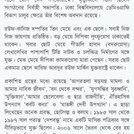
সালে যোগ দেন গণফোরামে। মৃত্যুকালে তিনি ছিলেন
সংগঠনের নির্বাহী সভাপতি। ঢাকা বিশ্ববিদ্যালয়ে ডেমিওগ্রাফি
বিভাগ চালুর ক্ষেত্রে তাঁর বিশেষ অবদান রয়েছে।
রউফ-কানিজ দম্পতির তিন মেয়ে এবং এক ছেলে। সবাই নিজ
নিজ জায়গায় প্রতিষ্ঠিত। বড় মেয়ে লিপিকা লুৎফুন্নেসা ঢাকাতেই
থাকেন। সবার ছোট মেয়ে গীতালি হাসান (বদরুন্নেসা)
লেখালেখির পাশাপাশি টিভি নাটক ও চলচ্চিত্র নির্মাণের সঙ্গে
যুক্ত। মেঝ মেয়ে দীপিকা কামরুন্নেসা মারা গেছেন। সবার ছোট
একমাত্র ছেলে আরিফ আবদুর রউফ মার্কিন যুক্তরাষ্ট্রে থাকেন।
প্রকাশিত গ্রন্থের মধ্যে রয়েছে ‘আগরতলা ষড়যন্ত্র মামলা ও
আমার নাবিক জীবন‘, ‘বন থেকে বন্দর‘, ‘যুগসন্ধির সুরধ্বনি‘,
‘মুক্তিস্নান‘,‘আমার ছেলেবেলা ও ছাত্র রাজনীতি‘, ঐতিহাসিক
উপন্যাস ‘কর্বট কন্যা‘ ও ‘মাতঙ্গী দেবী উপখ্যান‘। এ ছাড়া
লিখেছেন অনেক প্রবন্ধ, ছোটগল্প ও কলাম। ১৯৮৫ সাল থেকে
১৯৮৭ সাল পর‌্যন্ত ‘দেশবন্ধু’ নামে একটি মাসিক পত্রিকার সঙ্গে
নীবিড়ভাবে যুক্ত ছিলেন। ২০০৬ সালে ভৈরব থেকে বের হয়