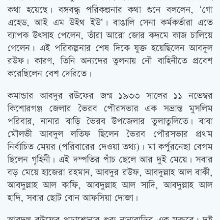
কথা হয়েছে। বঙ্গবন্ধু পরিকল্পনার কথা শুনে বললেন, ‘গো
এহেড, আই এম উইথ ইউ‘। বাঙালি সেনা কর্মকর্তারা এতে
ব্যাপক উৎসাহ পেলেন, তাঁরা আরো জোর কদমে কাজ চালিয়ে
গেলেন। এই পরিকল্পনার শেষ দিকে যুক্ত হয়েছিলেন আবদুল
রউফ। কারণ, তিনি অন্যদের তুলনায় নৌ বাহিনীতে প্রবেশ
করেছিলেন বেশ দেরিতে।
কমান্ডার আবদুর রউফের জন্ম ১৯৩৩ সালের ১১ নভেম্বর
কিশোরগঞ্জ জেলার ভৈরব পৌরসভার এক সভ্রান্ত মুসলিম
পরিবার, নানার বাড়ি ভৈরব উপজেলার তুলাতুলিতে। বাবা
মৌলভী আবদুল লতিফ ছিলেন ভৈরব পৌরসভার প্রথম
নির্বাচিত মেয়র (পরিবারের দেওয়া তথ্য)। মা কর্পুরনেছা বেগম
ছিলেন গৃহিনী। এই দম্পতির পাঁচ ছেলে আর দুই মেয়ে। সবার
বড় মেয়ে হাজেরা রহমান, আবদুর রউফ, আবদুল্লাহ আল বাকী,
আবদুল্লাহ আল কাফি, আবদুল্লাহ আল সাদি, আবদুল্লাহ আল
হাদি, সবার ছোট বোন আফসিয়া দোজা।