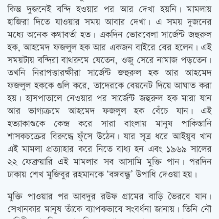
কিন্তু দুজনেই বন্দি হওয়ার পর আর দেখা হয়নি। মামলায়
হাজিরা দিতে যাওয়ার সময় আবার দেখা। এ সময় দুজনের
মধ্যে অনেক কথাবর্তা হত। একদিন ভোরবেলা সার্জেন্ট জহুরুল
হক, আহমেদ ফজলুল হক আর একজন বাইরে বের হলেন। এই
সময়টায় বন্দিরা বাথরুমে যেতেন, ওজু সেরে নামাজ পড়তেন।
তখনি নিরাপত্তারক্ষীরা সার্জেন্ট জহুরুল হক আর আহমেদ
ফজলুল হককে গুলি করে, তাদেরকে বেয়নেট দিয়ে আঘাত করা
হয়। হাসপাতালে নেওয়ার পর সার্জেন্ট জহুরুল হক মারা যান
আর ভাগ্যক্রমে আহমেদ ফজলুল হক বেঁচে যান। এই
হত্যাকাণ্ডকে কেন্দ্র করে সারা বাংলায় মানুষ পাকিস্তানি
শাসকচক্রের বিরুদ্ধে ফুঁসে উঠেন। যার সূত্র ধরে আইয়ুব খান
এই মামলা প্রত্যাহার করে নিতে বাধ্য হন এবং ১৯৬৯ সালের
২২ ফেব্রুয়ারি এই মামলার সব আসামি মুক্তি পান। পরদিন
ঢাকায় শেখ মুজিবুর রহমানকে ‘বঙ্গবন্ধু’ উপাধি দেওয়া হয়।
মুক্তি পাওয়ার পর আবদুর রউফ গ্রামের বাড়ি ভৈরবে যান।
সেখানকার মানুষ তাঁকে ব্যাপকভাবে সংবর্ধনা জানায়। তিনি নৌ