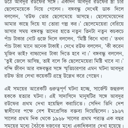
উঠে আবদুর রউফের সঙ্গে। একদিন আবদুর রউফের স্ত্রী চার
ছেলেমেয়েকে নিয়ে গেলেন। বঙ্গবন্ধু দেখেই ডাক দিলে
বললেন, ‘রউফ তোর ছেলেমেয়ে আসছে। ছেলেমেয়েদের
আমার কাছে দিয়ে যা তোরা গল্প কর।’ ছেলেমেয়েরা বেরিয়ে
আসার সময় বঙ্গবন্ধু তাদের হাতে নতুন তিনটা নতুন কচকচে
পাঁচ টাকার নোট গুজে দিলে বললেন, ‘মিষ্টি কিনে খাবা।’ তখন
পাঁচ টাকা মানে অনেক টাকাই। দেখে রউফ বললেন, ‘কী করেন
মুজিব ভাই? বাচ্চাদের টাকা দিতে হবে না।’ বঙ্গবন্ধু বললেন,
‘তুই জেলে আসিছ, তাই বলে কি ছেলেমেয়েরা মিষ্টি খাবে না।’
বন্দি জীবন আর বঙ্গবন্ধুর সঙ্গে স্মৃতিচারণার এমন ঘটনা আবদুর
রউফ তাঁর লেখা কয়েকটি গ্রন্থে উল্লেখ করে গেছেন।
এই সময়ের আরেকটি গুরুত্বপূর্ণ ঘটনা হচ্ছে, সার্জেন্ট জহুরুল
হককে হত্যার ঘটনা। এই সাদাসিদে মানুষটির সঙ্গে আবদুর
রউফের প্রথম দেখা হয়েছিল করাচিতে। সেদিন তিনি দেশ
স্বাধীনের পক্ষে বেশ ইমপ্রেসিভ বক্তব্য দিয়েছিলেন। ১৯৬৭
সালের প্রথম দিক থেকে ১৯৬৮ সালের প্রথম পর‌্যন্ত এক বছর
সময়ের মধ্যে বৈঠকে দুজনের মধ্যে একাধিকবার দেখা হয়েছে।