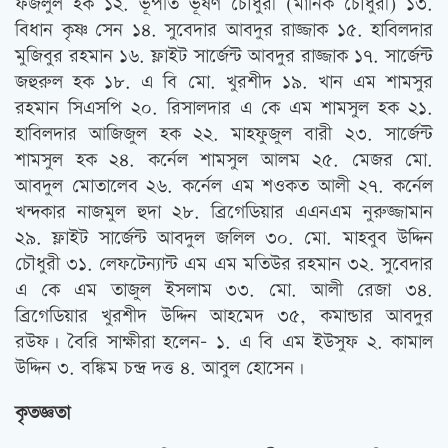
ফজলুল হক ১২. ভূপতি ভূষণ চৌধুরী (মানিক চৌধুরী) ১৩.
বিধান কৃষ্ণ সেন ১৪. সুবেদার আবদুর রাজ্জাক ১৫. হাবিলদার
মুজিবুর রহমান ১৬. ফ্লাইট সার্জেন্ট আবদুর রাজ্জাক ১৭. সার্জেন্ট
জহুরুল হক ১৮. এ বি মো. খুরশীদ ১৯. খান এম শামসুর
রহমান সিএসপি ২০. রিসালদার এ কে এম শামসুল হক ২১.
হাবিলদার আজিজুল হক ২২. মাহফুজুল বারী ২৩. সার্জেন্ট
শামসুল হক ২৪. কর্নেল শামসুল আলম ২৫. মেজর মো.
আবদুল মোতালেব ২৬. কর্নেল এম শওকত আলী ২৭. কর্নেল
খন্দকার নাজমুল হুদা ২৮. ব্রিগেডিয়ার এএনএম নুরুজ্জামান
২৯. ফ্লাইট সার্জেন্ট আবদুল জলিল ৩০. মো. মাহবুব উদ্দিন
চৌধুরী ৩১. লেফটেন্যান্ট এম এম মতিউর রহমান ৩২. সুবেদার
এ কে এম তাজুল ইসলাম ৩৩. মো. আলী রেজা ৩৪.
ব্রিগেডিয়ার খুরশীদ উদ্দিন আহমেদ ৩৫, কমান্ডার আবদুর
রউফ। বৈরি সাক্ষীরা হলেন- ১. এ বি এম ইউসুফ ২. কামাল
উদ্দিন ৩. বঙ্কিম চন্দ্র দত্ত ৪. আবুল হোসেন।
কৃতজ্ঞতা