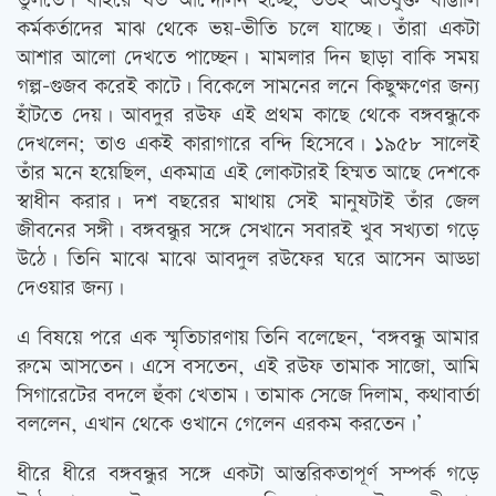
তুলতে। বাইরে যত আন্দোলন হচ্ছে, ততই অভিযুক্ত বাঙালি
কর্মকর্তাদের মাঝ থেকে ভয়-ভীতি চলে যাচ্ছে। তাঁরা একটা
আশার আলো দেখতে পাচ্ছেন। মামলার দিন ছাড়া বাকি সময়
গল্প-গুজব করেই কাটে। বিকেলে সামনের লনে কিছুক্ষণের জন্য
হাঁটতে দেয়। আবদুর রউফ এই প্রথম কাছে থেকে বঙ্গবন্ধুকে
দেখলেন; তাও একই কারাগারে বন্দি হিসেবে। ১৯৫৮ সালেই
তাঁর মনে হয়েছিল, একমাত্র এই লোকটারই হিম্মত আছে দেশকে
স্বাধীন করার। দশ বছরের মাথায় সেই মানুষটাই তাঁর জেল
জীবনের সঙ্গী। বঙ্গবন্ধুর সঙ্গে সেখানে সবারই খুব সখ্যতা গড়ে
উঠে। তিনি মাঝে মাঝে আবদুল রউফের ঘরে আসেন আড্ডা
দেওয়ার জন্য।
এ বিষয়ে পরে এক স্মৃতিচারণায় তিনি বলেছেন, ‘বঙ্গবন্ধু আমার
রুমে আসতেন। এসে বসতেন, এই রউফ তামাক সাজো, আমি
সিগারেটের বদলে হুঁকা খেতাম। তামাক সেজে দিলাম, কথাবার্তা
বললেন, এখান থেকে ওখানে গেলেন এরকম করতেন।’
ধীরে ধীরে বঙ্গবন্ধুর সঙ্গে একটা আন্তরিকতাপূর্ণ সম্পর্ক গড়ে