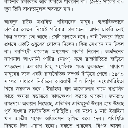
বাহিনীর চাকরিতে আর ফিরতে পারলেন না। ১৯৬৯ সালের ৩০
জুন তিনি বাধ্যতামূলক অবসরে যান।
আবদুর রউফ মধ্যবিত্ত পরিবারের মানুষ। স্বাভাবিকভাবে
চাকরির বেতন দিয়েই পরিবার চালাতেন। এখন চাকরি নেই
কিন্তু সংসার তো আছে। সেটা চালাতে হবে। তাই ভৈরবে গিয়ে
প্রথমে একটি ওষুধের দোকান দিলেন। কিন্তু সেখানে মন টিকল
না। নরসিংদী কলেজে অধ্যক্ষের চাকরি নিলেন। ততদিনের
ন্যাশনাল আওয়ামী পার্টির (ন্যাপ) সঙ্গে রাজনীতিতে জড়িয়ে
পড়েছেন। এলাকায় কিছু সংগঠনও গড়ে তুলেছেন। সাধারণ
মানুষের সঙ্গে একটা রাজনৈতিক সম্পর্ক দাঁড়িয়ে গেছে। ১৯৭০
সালের সাধারণ নির্বাচনে আওয়ামী লীগ বিপুল সংখ্যাগরিষ্ঠতা
নিয়ে জয়লাভ করে। ইয়াহিয়া খান আলোচনার নামে বাঙালির
কাছে ক্ষমতা হস্তান্তরে কালক্ষেপণ করতে থাকেন। জনতাও
রাজপথে অবস্থান নিয়েছে, প্রতিদিন প্রতিমুহূর্ত উত্তাল হয়ে উঠছে
পূর্ব বাংলার রাজনৈতিক পরিস্থিতি। এর মধ্যে ১ মার্চ ইয়াহিয়া
খান জাতীয় সংসদ অধিবেশন স্থগিত করে দেন। পরিস্থিতি
দিনকে দিন খারাপ হচ্ছে। বুঝতে পারলেন, বিপদ আসন্ন।