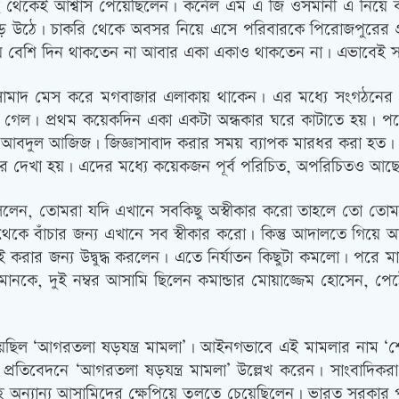
থেকেই আশ্বাস পেয়েছিলেন। কর্নেল এম এ জি ওসমানী এ নিয়ে কথা
ড়ে উঠে। চাকরি থেকে অবসর নিয়ে এসে পরিবারকে পিরোজপুরের গ্
য় বেশি দিন থাকতেন না আবার একা একাও থাকতেন না। এভাবেই সফ
াদ মেস করে মগবাজার এলাকায় থাকেন। এর মধ্যে সংগঠনের এক
ে নিয়ে গেল। প্রথম কয়েকদিন একা একটা অন্ধকার ঘরে কাটাতে হয়। প
র আবদুল আজিজ। জিজ্ঞাসাবাদ করার সময় ব্যাপক মারধর করা হত। কে
তাঁর দেখা হয়। এদের মধ্যে কয়েকজন পূর্ব পরিচিত, অপরিচিতও আ
ললেন, তোমরা যদি এখানে সবকিছু অস্বীকার করো তাহলে তো তোম
েকে বাঁচার জন্য এখানে সব স্বীকার করো। কিন্তু আদালতে গিয়ে অ
ার জন্য উদ্বুদ্ধ করলেন। এতে নির্যাতন কিছুটা কমলো। পরে মা
ানকে, দুই নম্বর আসামি ছিলেন কমান্ডার মোয়াজ্জেম হোসেন, পেট
য়েছিল ‘আগরতলা ষড়যন্ত্র মামলা’। আইনগভাবে এই মামলার নাম ‘শেখ
প্রতিবেদনে ‘আগরতলা ষড়যন্ত্র মামলা’ উল্লেখ করেন। সাংবাদিকরা
বন্ধুসহ অন্যান্য আসামিদের ক্ষেপিয়ে তুলতে চেয়েছিলেন। ভারত সরকার