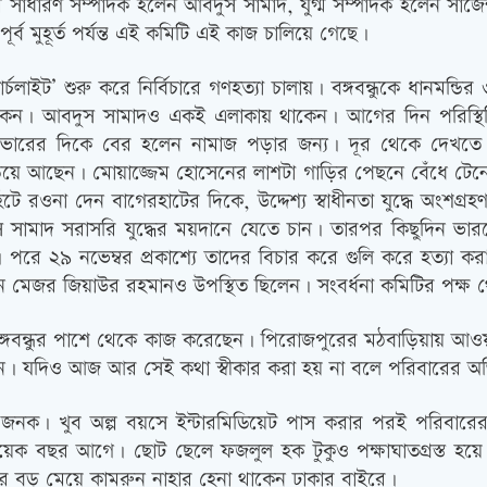
াধারণ সম্পাদক হলেন আবদুস সামাদ, যুগ্ম সম্পাদক হলেন সার্জ
ূর্ব মুহূর্ত পর্যন্ত এই কমিটি এই কাজ চালিয়ে গেছে।
র্চলাইট’ শুরু করে নির্বিচারে গণহত্যা চালায়। বঙ্গবন্ধুকে ধানমন্ডি
াকেন। আবদুস সামাদও একই এলাকায় থাকেন। আগের দিন পরিস্থি
 ভোরের দিকে বের হলেন নামাজ পড়ার জন্য। দূর থেকে দেখতে 
ঁড়িয়ে আছেন। মোয়াজ্জেম হোসেনের লাশটা গাড়ির পেছনে বেঁধে টে
রওনা দেন বাগেরহাটের দিকে, উদ্দেশ্য স্বাধীনতা যুদ্ধে অংশগ্র
স সামাদ সরাসরি যুদ্ধের ময়দানে যেতে চান। তারপর কিছুদিন ভা
 পরে ২৯ নভেম্বর প্রকাশ্যে তাদের বিচার করে গুলি করে হত্যা করা
ে মেজর জিয়াউর রহমানও উপস্থিত ছিলেন। সংবর্ধনা কমিটির পক্ষ
ঙ্গবন্ধুর পাশে থেকে কাজ করেছেন। পিরোজপুরের মঠবাড়িয়ায় আও
। যদিও আজ আর সেই কথা স্বীকার করা হয় না বলে পরিবারের অ
নক। খুব অল্প বয়সে ইন্টারমিডিয়েট পাস করার পরই পরিবারের প
ক বছর আগে। ছোট ছেলে ফজলুল হক টুকুও পক্ষাঘাতগ্রস্ত হয়ে গ
আর বড় মেয়ে কামরুন নাহার হেনা থাকেন ঢাকার বাইরে।