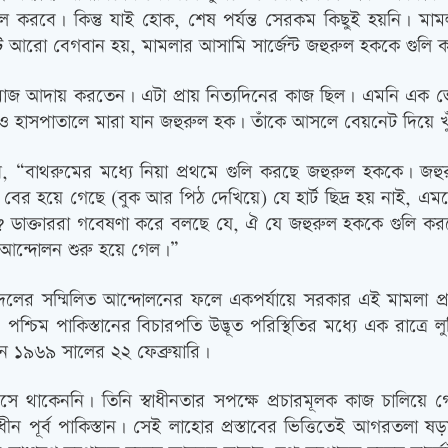
ছিল করবে। কিন্তু যাই হোক, শেষ পর্যন্ত সেরকম কিছুই হয়নি। মা
টি আরো বেগবান হয়, মামলার আসামি সার্জেন্ট জহুরুল হককে গুলি 
মাজ আদায় করতেন। এটা প্রায় নিত্যদিনের কাজ ছিল। এমনি এক ভ
ও হাসপাতালে মারা যান জহুরুল হক। তাঁকে আসলে বেয়নেট দিয়ে খুঁচ
, “বাথরুমের মধ্যে নিয়া প্রথমে গুলি করছে জহুরুল হককে। জহু
র হয়ে গেছে (বুক আর পিঠ দেখিয়ে) যে হার্ট ছিদ্র হয় নাই, এমন
েন? ডাক্তাররা গবেষণা করে বলছে যে, ঐ যে জহুরুল হককে গুলি কর
 আন্দোলন শুরু হয়ে গেল।”
শীল দলের সম্মিলিত আন্দোলনের ফলে একপর্যায়ে সরকার এই মামলা প
্চিম পাকিস্তানের বিচারপতি উদ্ভূত পরিস্থিতির মধ্যে এক রাত্র
ন ১৯৬৯ সালের ২২ ফেব্রুয়ারি।
থাকেননি। তিনি স্বাধীনতার সপক্ষে প্রচারমূলক কাজ চালিয়ে গে
বাধীন পূর্ব পাকিস্তান। সেই লাহোর প্রস্তাবের ভিত্তিতেই আগরতলা ষড়