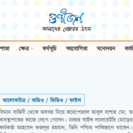
পাতা
ক্ষেত্র
কর্মসূচি
সহযোগিতা
মনোনয়ন
কার্
আলোকচিত্র / অডিও / ভিডিও / ফাইল
বিমান বাহিনী থেকে অবসর নিয়ে করেপোরাল আবুল বাশার মো. আবদুস
ব্যবস্থাপকের কাজে লেগে গেলেন। ঢাকার সাইন্স ল্যাবরেটরি মোড়ের
কর্মকর্তা আহমেদ ফজলুর রহমান, তিনি পশ্চিম পাকিস্তানে থাকে