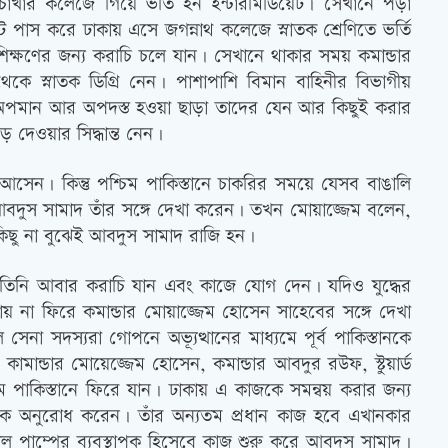
াখার কলেজে গিয়ে ভর্তি হন ইন্টারমিডিয়েট। সেখানে পড়া
ট পাস করে ঢাকায় এসে জগন্নাথ কলেজে স্নাতক শ্রেণিতে ভর্তি
ক্ষণের জন্য করাচি চলে যান। সেখানে থাকার সময় কমান্ডার
 স্নাতক ডিগ্রি নেন। পাশাপাশি বিমান বাহিনীর বিভাগীয়
অপমান আর অপদস্ত হওয়া ছাড়া তাদের যেন আর কিছুই করার
ে দেওয়ার সিদ্ধান্ত নেন।
েন। কিন্তু পশ্চিম পাকিস্তানে চাকরির সময়ে যেসব বাঙালি
আবদুস সামাদ তাঁর সঙ্গে দেখা করেন। তখন মোয়াজ্জেম বলেন,
ছু না বুঝেই আবদুস সামাদ রাজি হন।
। তিনি আবার করাচি যান এবং কাজে যোগ দেন। যদিও যুদ্ধের
 না ফিরে কমান্ডার মোয়াজ্জেম হোসেন সাহেবের সঙ্গে দেখা
েনা সদস্যরা গোপনে অভ্যূত্থানের মাধ্যমে পূর্ব পাকিস্তানকে
কামান্ডার মোয়েজ্জেম হোসেন, কমান্ডার আবদুর রউফ, ‍স্টুয়ার্ড
 পাকিস্তানে ফিরে যান। ঢাকায় এ কাজকে সমন্বয় করার জন্য
দকে অনুরোধ করেন। তাঁর অন্যতম প্রধান কাজ হবে এখানকার
পাম্পের ব্যবস্থাপক হিসেবে কাজ শুরু করে আবদুস সামাদ।