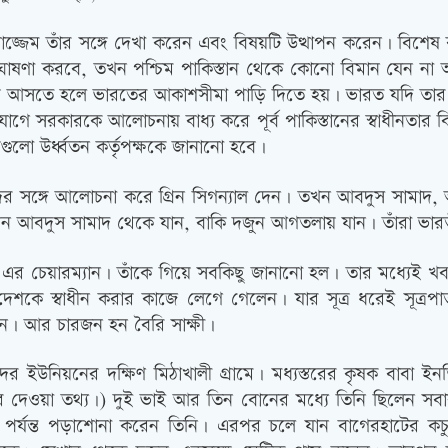
েম তাঁর সঙ্গে দেখা করেন এবং বিষয়টি উত্থাপন করেন। বিশেষ করে 
োষণা করবে, তখন পশ্চিম পাকিস্তান থেকে কোনো বিমান যেন না আস
কায় আসতে হলে ভারতের আকাশসীমা পাড়ি দিতে হয়। ভারত যদি তার আ
গে সরকারকে আলোচনায় বাধ্য করে পূর্ব পাকিস্তানের স্বাধীনতার
লো উর্ধ্বতন কর্তৃপক্ষকে জানানো হবে।
সঙ্গে আলোচনা করে গ্রিন সিগন্যাল দেন। তখন আবদুস সামাদ, আলী
ন আবদুস সামাদ থেকে যান, বাকি দজুন আগতলায় যান। তাঁরা ভারত
চেয়ারম্যান। তাঁকে গিয়ে সবকিছু জানানো হল। তার মধ্যেই খবর পে
েশকে স্বাধীন করার কাজে লেগে গেলেন। যার সূত্র ধরেই সূত্
 হন। আর চারজন হন বৈরি সাক্ষী।
ইউনিয়নের দক্ষিণ মিঠাখালী গ্রামে। মধ্যস্তরের কৃষক বাবা ই
ের দেওয়া তথ্য।) দুই ভাই আর তিন বোনের মধ্যে তিনি ছিলেন সবার
েণি পর্যন্ত পড়াশোনা করেন তিনি। এরপর চলে যান বাগেরহাটের কচ