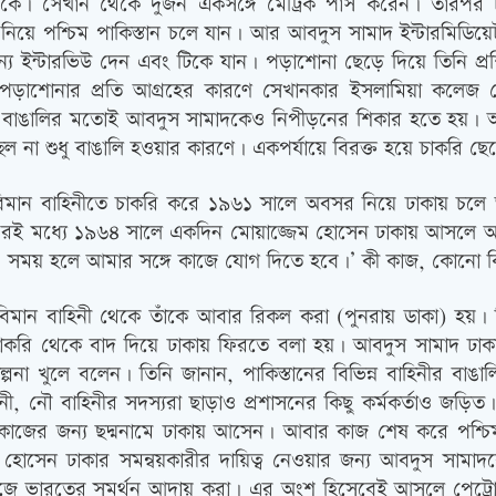
নকে। সেখান থেকে দুজন একসঙ্গে মেট্রিক পাস করেন। তারপর চ
নিয়ে পশ্চিম পাকিস্তান চলে যান। আর আবদুস সামাদ ইন্টারমিডিয়ে
ইন্টারভিউ দেন এবং টিকে যান। পড়াশোনা ছেড়ে দিয়ে তিনি প্রশি
াশোনার প্রতি আগ্রহের কারণে সেখানকার ইসলামিয়া কলেজ থেকে
ক বাঙালির মতোই আবদুস সামাদকেও নিপীড়নের শিকার হতে হয়। 
িল না শুধু বাঙালি হওয়ার কারণে। একপর্যায়ে বিরক্ত হয়ে চাকরি ছেড়
িমান বাহিনীতে চাকরি করে ১৯৬১ সালে অবসর নিয়ে ঢাকায় চলে আস
াকে। এরই মধ্যে ১৯৬৪ সালে একদিন মোয়াজ্জেম হোসেন ঢাকায় আসলে 
সময় হলে আমার সঙ্গে কাজে যোগ দিতে হবে।’ কী কাজ, কোনো কি
ান বিমান বাহিনী থেকে তাঁকে আবার রিকল করা (পুনরায় ডাকা) হয়
করি থেকে বাদ দিয়ে ঢাকায় ফিরতে বলা হয়। আবদুস সামাদ ঢাকায়
খুলে বলেন। তিনি জানান, পাকিস্তানের বিভিন্ন বাহিনীর বাঙালি স
নী, নৌ বাহিনীর সদস্যরা ছাড়াও প্রশাসনের কিছু কর্মকর্তাও জড়িত। 
 কাজের জন্য ছদ্মনামে ঢাকায় আসেন। আবার কাজ শেষ করে পশ্চিম
ম হোসেন ঢাকার সমন্বয়কারীর দায়িত্ব নেওয়ার জন্য আবদুস সামা
ে ভারতের সমর্থন আদায় করা। এর অংশ হিসেবেই আসলে পেট্রোল 