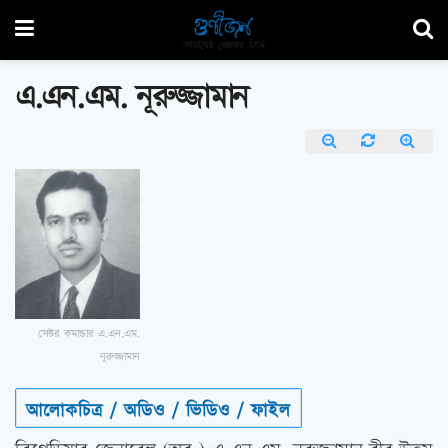
এ.এন.এম. নূরুজ্জামান
সেক্টর কমান্ডার এ.এন.এম.
নূরুজ্জামান
আলোকচিত্র / অডিও / ভিডিও / ফাইল