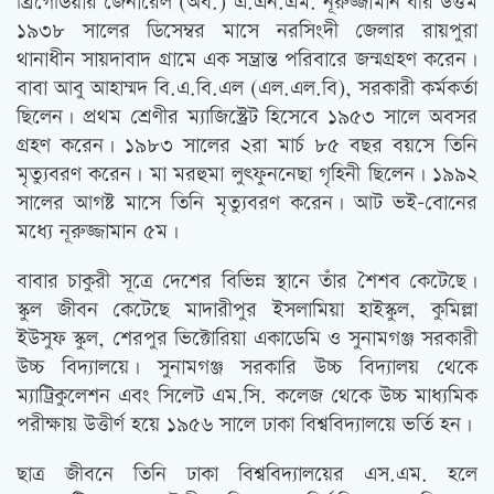
ব্রিগেডিয়ার জেনারেল (অব.) এ.এন.এম. নূরুজ্জামান বীর উত্তম
১৯৩৮ সালের ডিসেম্বর মাসে নরসিংদী জেলার রায়পুরা
থানাধীন সায়দাবাদ গ্রামে এক সম্ভ্রান্ত পরিবারে জন্মগ্রহণ করেন।
বাবা আবু আহাম্মদ বি.এ.বি.এল (এল.এল.বি), সরকারী কর্মকর্তা
ছিলেন। প্রথম শ্রেণীর ম্যাজিস্ট্রেট হিসেবে ১৯৫৩ সালে অবসর
গ্রহণ করেন। ১৯৮৩ সালের ২রা মার্চ ৮৫ বছর বয়সে তিনি
মৃত্যুবরণ করেন। মা মরহুমা লুৎফুননেছা গৃহিনী ছিলেন। ১৯৯২
সালের আগষ্ট মাসে তিনি মৃত্যুবরণ করেন। আট ভই-বোনের
মধ্যে নূরুজ্জামান ৫ম।
বাবার চাকুরী সূত্রে দেশের বিভিন্ন স্থানে তাঁর শৈশব কেটেছে।
স্কুল জীবন কেটেছে মাদারীপুর ইসলামিয়া হাইস্কুল, কুমিল্লা
ইউসুফ স্কুল, শেরপুর ভিক্টোরিয়া একাডেমি ও সুনামগঞ্জ সরকারী
উচ্চ বিদ্যালয়ে। সুনামগঞ্জ সরকারি উচ্চ বিদ্যালয় থেকে
ম্যাট্রিকুলেশন এবং সিলেট এম.সি. কলেজ থেকে উচ্চ মাধ্যমিক
পরীক্ষায় উত্তীর্ণ হয়ে ১৯৫৬ সালে ঢাকা বিশ্ববিদ্যালয়ে ভর্তি হন।
ছাত্র জীবনে তিনি ঢাকা বিশ্ববিদ্যালয়ের এস.এম. হলে