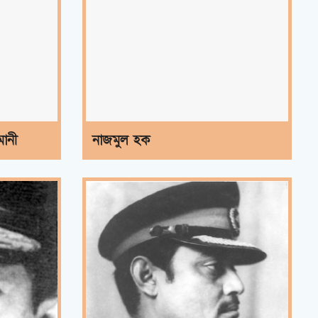
ানী
নাজমুল হক