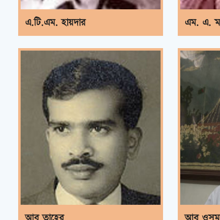
এ.টি.এম. হায়দার
এম. এ. মঞ
আবু তাহের
আবু ওসমা