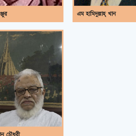
্জুর
এম হামিদুল্লাহ্ খান
ন চৌধুরী