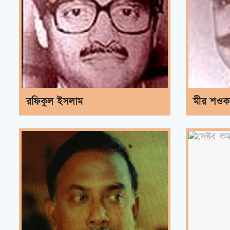
রফিকুল ইসলাম
মীর শও