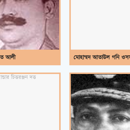
কত আলী
মোহাম্মদ আতাউল গনি ওসম