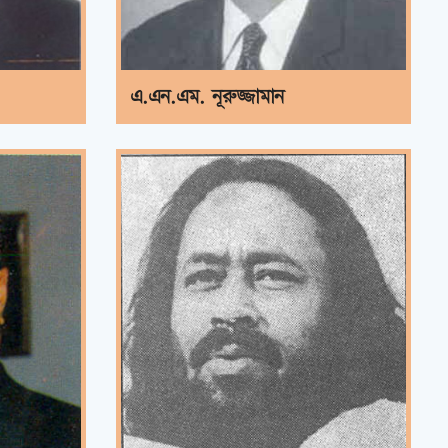
এ.এন.এম. নূরুজ্জামান