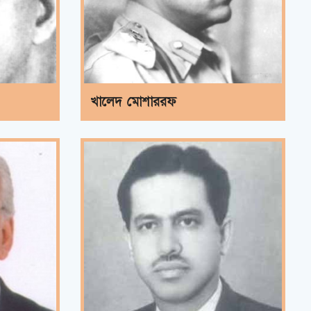
খালেদ মোশাররফ