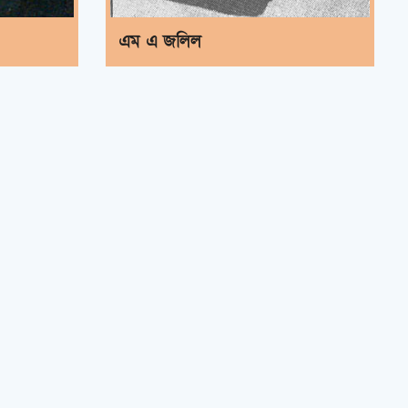
এম এ জলিল