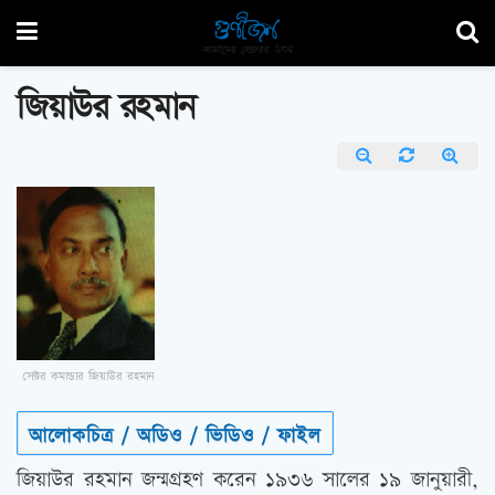
জিয়াউর রহমান
সেক্টর কমান্ডার জিয়াউর রহমান
আলোকচিত্র / অডিও / ভিডিও / ফাইল
জিয়াউর রহমান জন্মগ্রহণ করেন ১৯৩৬ সালের ১৯ জানুয়ারী,