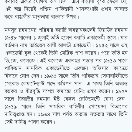
করারই একটা মোক্ষম অস্ত্র ছিল। এটা বাঙালী বুঝে ফেলে যে,
এই অস্ত্র দিয়েই পশ্চিম পাকিস্তানী শাসকগোষ্ঠী প্রথম আঘাত
করে বাঙালীর মাতৃভাষা বাংলার উপর।
মনসুর রহমানের পরিবার করাচি অবস্থানকালেই জিয়াউর রহমান
১৯৪৮ সালের ১ জুলাই ভর্তি হলেন করাচি একাডেমী স্কুলে। যার
বর্তমান নাম তাইয়েব আলী আলভী একাডেমী। ১৯৫২ সালে এই
একাডেমী স্কুল থেকেই তিনি মেট্রিক পাশ করেন। পরে ভর্তি হন
ডি.জে. কলেজে। এই কলেজে একবছর পড়ার পর ১৯৫৩ সালে
পাকিস্তান সামরিক একাডেমীতে একজন অফিসার ক্যাডেট
হিসাবে যোগ দেন। ১৯৫৫ সালে তিনি পাকিস্তান সেনাবাহিনীতে
সেকেন্ড লেফটেন্যান্ট পদে কমিশন পান। এ সময় তিনি অত্যন্ত
কষ্টকর ও ধীরবুদ্ধি সম্পন্ন কমান্ডো ট্রেনিং গ্রহণ করেন। ১৯৫৭
সালে জিয়াউর রহমান ইস্ট বেঙ্গল রেজিমেন্টে যোগ দেন।
১৯৫৯ সালে তিনি সামরিক বাহিনীর গোয়েন্দা বিভাগের
দায়িত্বপ্রাপ্ত হন। ১৯৬৪ সাল পর্যন্ত অত্যন্ত সততার সাথে তিনি
সেই দায়িত্ব পালন করেন।