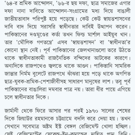
‘৬৪-র শ্রমিক আন্দোলন, ‘৬৬-র ছয় দফা, ছাত্র সমাজের এগার
দফা নানা দাবিতে আন্দোলন-সংগ্রামের মধ্য দিয়ে বাঙালী
জাতীয়তাবাদ পরিপুষ্ট হয়ে পড়েছে। কেউ কেউ স্বায়ত্তশাসনের
দাবি বাদ দিয়ে সরাসরি স্বাধীনতার দাবিই উত্থাপন করেন।
পাকিস্তানের দণ্ডমুণ্ডের কর্তা তখন ফিল্ড মার্শাল আইয়ুব খান।
তার ‘মৌলিক গণতন্ত্রে’ এসব ‘স্বায়ত্তশাসন’ বা ‘স্বাধীনতা’র
কোনো স্থান নেই। পূর্ব পাকিস্তানের জেলখানাগুলো ভরে উঠতে
থাকে স্বাধীনতাকামী রাজনৈতিক বন্দিদের আটকের কারণে।
অন্যদিকে রাজপথেও জ্বলতে থাকে আগুন। পাকিস্তানি সামরিক
জান্তার নির্মম বুলেটে রাজপথে ঝাঁঝরা হয়ে পড়ে থাকে অগণিত
ছাত্র-যুবক-শ্রমিক-পেশাজীবীসহ সাধারণ মানুষের লাশ। তবু পূর্ব
পাকিস্তানের বাঙালিরা দমবার পাত্র নয়। তারা ধীর পায়ে এগিয়ে
চলে স্বাধীনতার দিকে।
জার্মানী থেকে ফিরে আসার পর পরই ১৯৭০ সালের শেষের
দিকে জিয়াউর রহমানকে চট্টগ্রামে বদলি করে দেয়া হয়। তখন
সেখানে সবেমাত্র অষ্টম ইস্ট বেঙ্গল রেজিমেন্ট খোলা হচ্ছিল।
সেই রেজিমেন্টের সেকেন্ড-ইন-কমান্ডের দায়িত্ব পান তিনি।