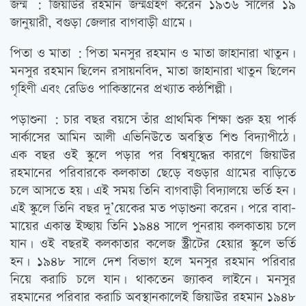
জন্ম : জিয়াউর রহমান জন্মগ্রহণ করেন ১৯৩৬ সালের ১৯
জানুয়ারী, বগুড়া জেলার বাগবাড়ী গ্রামে।
পিতা ও মাতা : পিতা মনসুর রহমান ও মাতা জাহানারা খাতুন।
মনসুর রহমান ছিলেন রসায়নবিদ, মাতা জাহানারা খাতুন ছিলেন
গৃহিণী এবং রেডিও পাকিস্তানের প্রখ্যাত কন্ঠশিল্পী।
পড়াশুনা : চার বছর বয়সে তাঁর প্রাথমিক শিক্ষা শুরু হয় পার্ক
সার্কাসের আমিন আলী এভিনিউতে অবস্থিত শিশু বিদ্যাপীঠে।
এক বছর ওই স্কুলে পড়ার পর বিশ্বযুদ্ধের কারণে জিয়াউর
রহমানের পরিবারকে কলকাতা ছেড়ে বগুড়ার গ্রামের বাড়িতে
চলে আসতে হয়। এই সময় তিনি বাগবাড়ী বিদ্যালয়ে ভর্তি হন।
এই স্কুলে তিনি বছর দু’য়েকের মত পড়াশুনা করেন। পরে বাবা-
মায়ের একান্ত ইচ্ছায় তিনি ১৯৪৪ সালে পুনরায় কলকাতায় চলে
যান। ওই বছরই কলকাতার কলেজ স্ট্রীটের হেয়ার স্কুলে ভর্তি
হন। ১৯৪৮ সালে দেশ বিভাগ হলে মনসুর রহমান পরিবার
নিয়ে করাচি চলে যান। থাকতেন জ্যাকব লাইনে। মনসুর
রহমানের পরিবার করাচি অবস্থানকালেই জিয়াউর রহমান ১৯৪৮