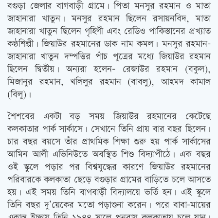
বগুড়া জেলার বাগবাড়ী গ্রামে। পিতা মনসুর রহমান ও মাতা
জাহানারা খাতুন। মনসুর রহমান ছিলেন রসায়নবিদ, মাতা
জাহানারা খাতুন ছিলেন গৃহিণী এবং রেডিও পাকিস্তানের প্রখ্যাত
কন্ঠশিল্পী। জিয়াউর রহমানের ডাক নাম কমল। মনসুর রহমান-
জাহানারা খাতুন দম্পত্তির পাঁচ পুত্রের মধ্যে জিয়াউর রহমান
ছিলেন দ্বিতীয়। অন্যরা হলেন- রেজাউর রহমান (বকুল),
মিজানুর রহমান, খলিলুর রহমান (বাবলু), আহমদ কামাল
(বিলু)।
শৈশবের একটা বড় সময় জিয়াউর রহমানের কেটেছে
কলকাতার পার্ক সার্কাসে। সেখানে তিনি প্রায় বার বছর ছিলেন।
চার বছর বয়সে তাঁর প্রাথমিক শিক্ষা শুরু হয় পার্ক সার্কাসের
আমিন আলী এভিনিউতে অবস্থিত শিশু বিদ্যাপীঠে। এক বছর
ওই স্কুলে পড়ার পর বিশ্বযুদ্ধের কারণে জিয়াউর রহমানের
পরিবারকে কলকাতা ছেড়ে বগুড়ার গ্রামের বাড়িতে চলে আসতে
হয়। এই সময় তিনি বাগবাড়ী বিদ্যালয়ে ভর্তি হন। এই স্কুলে
তিনি বছর দু’য়েকের মতো পড়াশুনা করেন। পরে বাবা-মায়ের
একান্ত ইচ্ছায় তিনি ১৯৪৪ সালে পুনরায় কলকাতায় চলে যান।