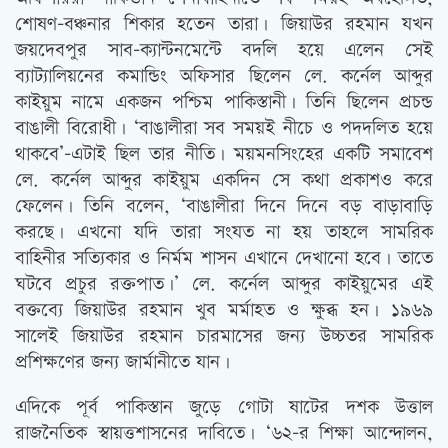
শোষণ-বঞ্চনার শিকার হতেন তারা। জিয়াউর রহমান যখন
জয়দেবপুর সাব-ক্যান্টনমেন্টে বদলি হয়ে এলেন সেই
ব্যাট্যালিয়নের কমান্ডিং অফিসার ছিলেন লে. কর্নেল আব্দুর
কাইয়ুম নামে একজন পশ্চিম পাকিস্তানী। তিনি ছিলেন প্রচন্ড
বাঙালী বিরোধী। ‘বাঙালীরা সব সময়ই নীচে ও পদদলিত হয়ে
থাকবে’-এটাই ছিল তার নীতি। ময়মনসিংহের একটি সমাবেশ
লে. কর্নেল আব্দুর কাইয়ুম একদিন সে কথা প্রকাশও করে
ফেলেন। তিনি বলেন, ‘বাঙালীরা দিনে দিনে বড় বাড়াবাড়ি
করছে। এখনো যদি তারা সংযত না হয় তাহলে সামরিক
বাহিনীর সত্যিকার ও নির্মম শাসন এখানে দেখানো হবে। তাতে
ঘটবে প্রচুর রক্তপাত।’ লে. কর্নেল আব্দুর কাইয়ুমের এই
বক্তব্যে জিয়াউর রহমান খুব মর্মাহত ও ক্ষুব্ধ হন। ১৯৬৯
সালেই জিয়াউর রহমান চারমাসের জন্য উচ্চতর সামরিক
প্রশিক্ষণের জন্য জার্মানীতে যান।
এদিকে পূর্ব পাকিস্তান জুড়ে গোটা ষাটের দশক উত্তাল
রাজনৈতিক স্বায়ত্তশাসনের দাবিতে। ‘৬২-র শিক্ষা আন্দোলন,