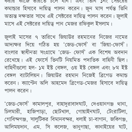
করার কাজে ভারতে চলে যান। এবং তিনি ১নং সেক্টরের
কমান্ডার হিসাবে দায়িত্ব পালন করেন। জুন মাস পর্যন্ত তিনি
অত্যন্ত দক্ষতার সাথে এই সেক্টরের দায়িত্ব পালন করেন। জুলাই
মাসে এই সেক্টরের দায়িত্ব পান মেজর রফিকুল ইসলাম।
জুলাই মাসের ৭ তারিখে জিয়াউর রহমানের নিজের নামের
আদ্যক্ষর দিয়ে গঠিত হয় ‘জেড-ফোর্স’ বা ‘জিয়া-ফোর্স’।
বাংলার স্বাধীনতা সংগ্রামে ‘জেড- ফোর্স’ এক বিশেষ অবদান
রেখেছে। এই ফোর্সে তিনটি নিয়মিত পদাতিক বাহিনী ছিল।
বাহিনীগুলো হল- ১ম ইস্ট বেঙ্গল, ৩য় ইস্ট বেঙ্গল এবং ৮ম ইস্ট
বেঙ্গল ব্যাটালিয়ন। জিয়াউর রহমান নিজেই ব্রিগেড কমান্ড
করেন। ক্যাপ্টেন অলি আহমেদ ব্রিগেড-মেজর হিসাবে দায়িত্ব
পালন করেন।
‘জেড-ফোর্স’ কামালপুর, বাহাদুরাবাদঘাট, দেওয়ানগঞ্জ থানা,
চিলমারী, হাজিপাড়া, ছোটখাল, গোয়াইনঘাট, টেংরাটিলা,
গোবিন্দগঞ্জ, সালুটিকর বিমানবন্দর, ধলাই চা-বাগান, জকিগঞ্জ,
আলিময়দান, এম. সি কলেজ, ভানুগাছা, কানাইয়ের ঘাট,