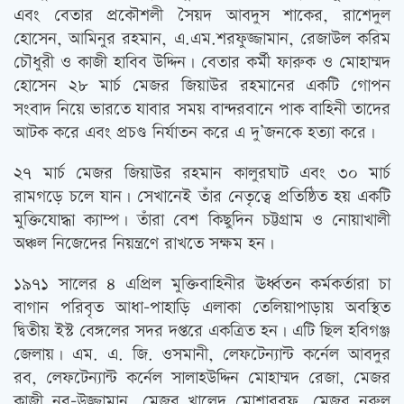
এবং বেতার প্রকৌশলী সৈয়দ আবদুস শাকের, রাশেদুল
হোসেন, আমিনুর রহমান, এ.এম.শরফুজ্জামান, রেজাউল করিম
চৌধুরী ও কাজী হাবিব উদ্দিন। বেতার কর্মী ফারুক ও মোহাম্মদ
হোসেন ২৮ মার্চ মেজর জিয়াউর রহমানের একটি গোপন
সংবাদ নিয়ে ভারতে যাবার সময় বান্দরবানে পাক বাহিনী তাদের
আটক করে এবং প্রচণ্ড নির্যাতন করে এ দু’জনকে হত্যা করে।
২৭ মার্চ মেজর জিয়াউর রহমান কালুরঘাট এবং ৩০ মার্চ
রামগড়ে চলে যান। সেখানেই তাঁর নেতৃত্বে প্রতিষ্ঠিত হয় একটি
মুক্তিযোদ্ধা ক্যাম্প। তাঁরা বেশ কিছুদিন চট্টগ্রাম ও নোয়াখালী
অঞ্চল নিজেদের নিয়ন্ত্রণে রাখতে সক্ষম হন।
১৯৭১ সালের ৪ এপ্রিল মুক্তিবাহিনীর ঊর্ধ্বতন কর্মকর্তারা চা
বাগান পরিবৃত আধা-পাহাড়ি এলাকা তেলিয়াপাড়ায় অবস্থিত
দ্বিতীয় ইস্ট বেঙ্গলের সদর দপ্তরে একত্রিত হন। এটি ছিল হবিগঞ্জ
জেলায়। এম. এ. জি. ওসমানী, লেফটেন্যান্ট কর্নেল আবদুর
রব, লেফটেন্যান্ট কর্নেল সালাহউদ্দিন মোহাম্মদ রেজা, মেজর
কাজী নূর-উজ্জামান, মেজর খালেদ মোশাররফ, মেজর নুরুল