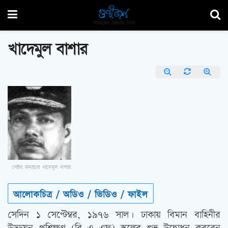
খাদেমুল বাশার
সেক্টর কমান্ডার খাদেমুল বাশার
আলোকচিত্র / অডিও / ভিডিও / ফাইল
সেদিন ১ সেপ্টেম্বর, ১৯৭৬ সাল। ঢাকায় বিমান বাহিনীর