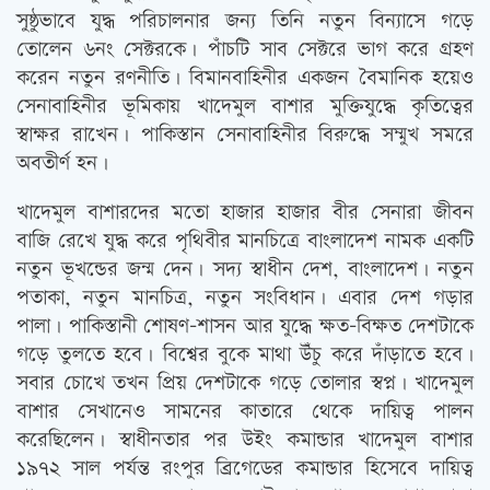
সুষ্ঠুভাবে যুদ্ধ পরিচালনার জন্য তিনি নতুন বিন্যাসে গড়ে
তোলেন ৬নং সেক্টরকে। পাঁচটি সাব সেক্টরে ভাগ করে গ্রহণ
করেন নতুন রণনীতি। বিমানবাহিনীর একজন বৈমানিক হয়েও
সেনাবাহিনীর ভূমিকায় খাদেমুল বাশার মুক্তিযুদ্ধে কৃতিত্বের
স্বাক্ষর রাখেন। পাকিস্তান সেনাবাহিনীর বিরুদ্ধে সম্মুখ সমরে
অবতীর্ণ হন।
খাদেমুল বাশারদের মতো হাজার হাজার বীর সেনারা জীবন
বাজি রেখে যুদ্ধ করে পৃথিবীর মানচিত্রে বাংলাদেশ নামক একটি
নতুন ভূখন্ডের জন্ম দেন। সদ্য স্বাধীন দেশ, বাংলাদেশ। নতুন
পতাকা, নতুন মানচিত্র, নতুন সংবিধান। এবার দেশ গড়ার
পালা। পাকিস্তানী শোষণ-শাসন আর যুদ্ধে ক্ষত-বিক্ষত দেশটাকে
গড়ে তুলতে হবে। বিশ্বের বুকে মাথা উঁচু করে দাঁড়াতে হবে।
সবার চোখে তখন প্রিয় দেশটাকে গড়ে তোলার স্বপ্ন। খাদেমুল
বাশার সেখানেও সামনের কাতারে থেকে দায়িত্ব পালন
করেছিলেন। স্বাধীনতার পর উইং কমান্ডার খাদেমুল বাশার
১৯৭২ সাল পর্যন্ত রংপুর ব্রিগেডের কমান্ডার হিসেবে দায়িত্ব