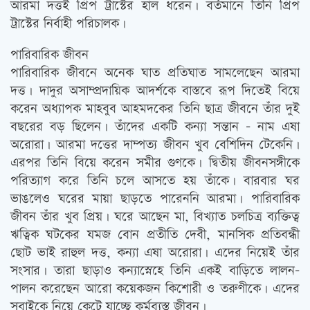
আরমা দত্তই প্রিপ ট্রাস্টের হাল ধরেন। বর্তমানে তিনি প্রিপ
ট্রাস্টের নির্বাহী পরিচালক।
পারিবারিক জীবন
পারিবারিক জীবনে অনেক ঘাত প্রতিঘাত সামলেছেন আরমা
দত্ত। দাদুর অসাম্প্রদায়িক আদর্শকে বাস্তবে রূপ দিতেই বিয়ে
করেন অধ্যাপক মাহবুব আহমদকের তিনি ছাত্র জীবনে তাঁর দুই
বছরের বড় ছিলেন। তাঁদের একটি কন্যা সন্তান – নাম এষা
অরোরা। আরমা দত্তের দাম্পত্য জীবন খুব বেশিদিন টেকেনি।
এরপর তিনি বিয়ে করেন সমীর গুণকে। দ্বিতীয় জীবনসঙ্গীকে
পরিত্যাগ করে তিনি চলে আসতে হয় তাঁকে। বারবার ঘর
ভাঙলেও ঘরের মায়া ছাড়তে পারেননি আরমা। পারিবারিক
জীবন তাঁর খুব প্রিয়। ঘরে আছেন মা, বিখ্যাত চলচিত্র ব্যক্তিত্ব
ঋত্বিক ঘটকের যমজ বোন প্রতীতি দেবী, মানসিক প্রতিবন্ধী
ছোট ভাই রাহুল দত্ত, কন্যা এষা অরোরা। এদের নিয়েই তাঁর
সংসার। তারা ছাড়াও কন্যাস্নেহে তিনি একই বাড়িতে লালন-
পালন করেছেন আরো কয়েকজন কিশোরী ও তরুণীকে। এদের
সবাইকে নিয়ে কেটে যাচ্ছে কর্মব্যস্ত জীবন।