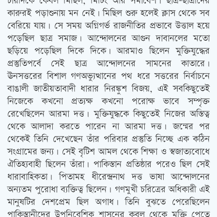
চারদিকে কেবল মিছিল, মিটিং আর সমাবেশ। ছাত্র-ছাত্রীদের
কারুরই পড়াশুনায় মন নেই। মিছিল শুরু হলেই ক্লাস থেকে সব
বেরিয়ে যায়। সে সময় অগ্নিগর্ভ রাজনীতির প্রভাবে উত্তাল হয়ে
পড়েছিল ছাত্র সমাজ। আন্দোলনের আগুন দাবানলের মতো
ছড়িয়ে পড়েছিল দিকে দিকে। আরমাও ছিলেন মুক্তিযুদ্ধের
প্রস্তুতিপর্বে সেই ছাত্র আন্দোলনের সামনের কাতারে।
ঊনসত্তরের বিশাল গণঅভ্যুত্থানের পথ ধরে সত্তরের নির্বাচনে
বাঙালী জাতীয়তাবাদী ধারার নিরঙ্কুশ বিজয়, এই সবকিছুতেই
নিজেকে কখনো প্রত্যক্ষ কখনো পরোক্ষ ভাবে সম্পৃক্ত
রেখেছিলেন আরমা দত্ত। মুক্তিযুদ্ধকে কিছুতেই নিজের অস্তিত্ব
থেকে আলাদা করতে পারেন না আরমা দত্ত। জন্মের পর
থেকেই তিনি দেখেছেন তাঁর পরিবার প্রস্তুতি নিচ্ছে এক কঠিন
সংগ্রামের জন্য। সেই বৃটিশ আমল থেকে শিক্ষা ও স্বজাত্যবোধে
ঐতিহ্যবাহী ছিলেন তাঁরা। পাকিস্তান প্রতিষ্ঠার পরেও ছিল সেই
ধারাবাহিকতা। পিতামহ ধীরেন্দ্রনাথ দত্ত ভাষা আন্দোলনের
অন্যতম পুরোধা ব্যক্তিত্ব ছিলেন। গণমুখী চরিত্রের অধিকারী এই
মানুষটির দেশপ্রেম ছিল অগাধ। তিনি বুঝতে পেরেছিলেন
পাকিস্তানীদের উপনিবেশিক শাসনের কবল থেকে মুক্তি পেতে