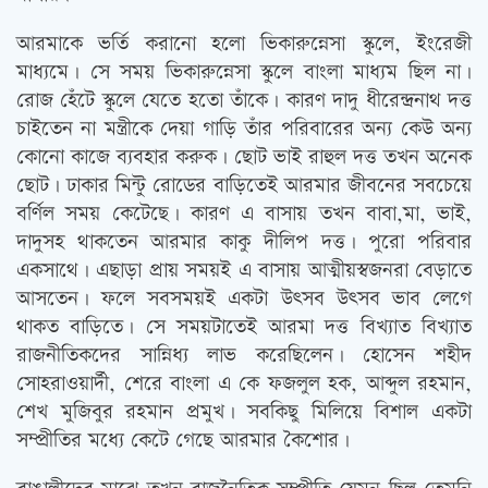
আরমাকে ভর্তি করানো হলো ভিকারুন্নেসা স্কুলে, ইংরেজী
মাধ্যমে। সে সময় ভিকারুন্নেসা স্কুলে বাংলা মাধ্যম ছিল না।
রোজ হেঁটে স্কুলে যেতে হতো তাঁকে। কারণ দাদু ধীরেন্দ্রনাথ দত্ত
চাইতেন না মন্ত্রীকে দেয়া গাড়ি তাঁর পরিবারের অন্য কেউ অন্য
কোনো কাজে ব্যবহার করুক। ছোট ভাই রাহুল দত্ত তখন অনেক
ছোট। ঢাকার মিন্টু রোডের বাড়িতেই আরমার জীবনের সবচেয়ে
বর্ণিল সময় কেটেছে। কারণ এ বাসায় তখন বাবা,মা, ভাই,
দাদুসহ থাকতেন আরমার কাকু দীলিপ দত্ত। পুরো পরিবার
একসাথে। এছাড়া প্রায় সময়ই এ বাসায় আত্মীয়স্বজনরা বেড়াতে
আসতেন। ফলে সবসময়ই একটা উত্‍সব উত্‍সব ভাব লেগে
থাকত বাড়িতে। সে সময়টাতেই আরমা দত্ত বিখ্যাত বিখ্যাত
রাজনীতিকদের সান্নিধ্য লাভ করেছিলেন। হোসেন শহীদ
সোহরাওয়ার্দী, শেরে বাংলা এ কে ফজলুল হক, আব্দুল রহমান,
শেখ মুজিবুর রহমান প্রমুখ। সবকিছু মিলিয়ে বিশাল একটা
সম্প্রীতির মধ্যে কেটে গেছে আরমার কৈশোর।