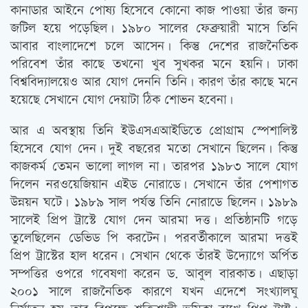
কানাডার আইনে পোষ্য হিসেবে কোনো কাজ পাওয়া তাঁর জন্য
জটিল হয়ে পড়েছিল। ১৯৮০ সালের ফেব্রুয়ারী মাসে তিনি
আবার বাংলাদেশে চলে আসেন। কিন্তু দেশের রাজনৈতিক
পরিবেশ তাঁর কাছে তখনো খুব সুখকর মনে হয়নি। ঢাকা
বিশ্ববিদ্যালয়েও আর যোগ দেননি তিনি। কারণ তাঁর কাছে মনে
হয়েছে সেখানে যোগ দেয়াটা ঠিক শোভন হবেনা।
আর এ অবস্থায় তিনি ইউএসএআইডিতে প্রোগ্রাম স্পেশালিস্ট
হিসেবে যোগ দেন। দুই বছরের মতো সেখানে ছিলেন। কিন্তু
কাজকর্ম তেমন ভালো লাগল না। তারপর ১৯৮৩ সালে যোগ
দিলেন নরওয়েজিয়ান এইড নোরাডে। সেখানে তাঁর পেশাগত
উন্নয়ন ঘটে। ১৯৮৯ সাল পর্যন্ত তিনি নোরাডে ছিলেন। ১৯৮৯
সালেই প্রিপ ট্রাস্টে যোগ দেন আরমা দত্ত। প্রতিষ্ঠানটি গড়ে
তুলেছিলেন ডেভিড পি করটেন। পরবর্তীকালে আরমা দত্তই
প্রিপ ট্রাস্টের হাল ধরেন। সেখান থেকে তাঁরই উদ্যোগে অর্পিত
সম্পত্তির ওপরে গবেষণা করেন ড. আবুল বারকাত। এছাড়া
২০০১ সালে রাজনৈতিক কারণে যখন এদেশে সংখ্যালঘু