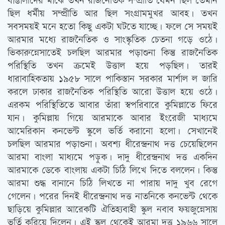
বাঙালীদের মাঝে তখন রাজনৈতিক সম্প্রীতি যেমন ছিল তেমনি
ছিল ধর্মীয় সম্প্রীতি আর ছিল সংগ্রামমুখর আবহ। তখন
সবসময়ই মনে হতো কিছু একটা ঘটতে যাচ্ছে। ফলে সে সময়ই
আরমার মধ্যে রাজনৈতিক ও সাংস্কৃতিক চেতনা গড়ে ওঠে।
ভিকারুন্নেসাতেই চলছিল আরমার পড়াশুনা কিন্তু রাজনৈতিক
পরিস্থিতি তখন ক্রমেই উত্তাল হয়ে পড়ছিল। তারই
ধারাবাহিকতায় ১৯৫৮ সালে পাকিস্তান সরকার মার্শাল ল জারি
করলে ঢাকার রাজনৈতিক পরিস্থিতি আরো উত্তাল হয়ে ওঠে।
এরকম পরিস্থিতিতে আবার তাঁরা স্বপরিবারে কুমিল্লাতে ফিরে
যান। কুমিল্লায় গিয়ে আরমাকে আবার ইংরেজী মাধ্যমে
আমেরিকান কনভেন্ট স্কুলে ভর্তি করানো হলো। সেখানেই
চলছিল আরমার পড়াশুনা। অবশ্য ধীরেন্দ্রনাথ দত্ত চেয়েছিলেন
আরমা বাংলা মাধ্যমে পড়ুক। দাদু ধীরেন্দ্রনাথ দত্ত একদিন
আরমাকে ডেকে বাংলায় একটা চিঠি লিখে দিতে বললেন। কিন্তু
আরমা শুদ্ধ বানানে চিঠি লিখতে না পারায় দাদু খুব রেগে
গেলেন। পরের দিনই ধীরেন্দ্রনাথ দত্ত নাতনিকে কনভেন্ট থেকে
ছাড়িয়ে কুমিল্লার আরেকটি ঐতিহ্যবাহী স্কুল নবাব ফয়জুন্নেসায়
ভর্তি করিয়ে দিলেন। এই স্কুল থেকেই আরমা দত্ত ১৯৬৬ সালে