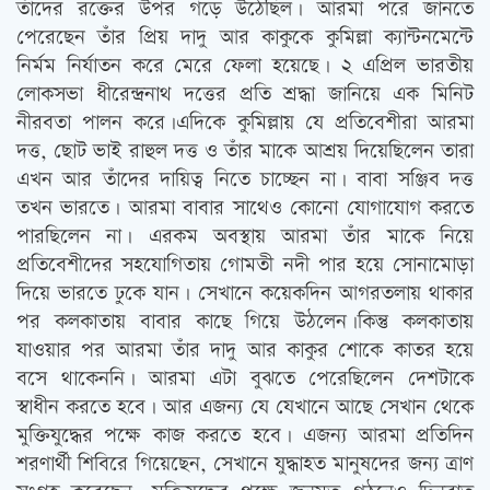
তাঁদের রক্তের উপর গড়ে উঠেছিল। আরমা পরে জানতে
পেরেছেন তাঁর প্রিয় দাদু আর কাকুকে কুমিল্লা ক্যান্টনমেন্টে
নির্মম নির্যাতন করে মেরে ফেলা হয়েছে। ২ এপ্রিল ভারতীয়
লোকসভা ধীরেন্দ্রনাথ দত্তের প্রতি শ্রদ্ধা জানিয়ে এক মিনিট
নীরবতা পালন করে।এদিকে কুমিল্লায় যে প্রতিবেশীরা আরমা
দত্ত, ছোট ভাই রাহুল দত্ত ও তাঁর মাকে আশ্রয় দিয়েছিলেন তারা
এখন আর তাঁদের দায়িত্ব নিতে চাচ্ছেন না। বাবা সঞ্জিব দত্ত
তখন ভারতে। আরমা বাবার সাথেও কোনো যোগাযোগ করতে
পারছিলেন না। এরকম অবস্থায় আরমা তাঁর মাকে নিয়ে
প্রতিবেশীদের সহযোগিতায় গোমতী নদী পার হয়ে সোনামোড়া
দিয়ে ভারতে ঢুকে যান। সেখানে কয়েকদিন আগরতলায় থাকার
পর কলকাতায় বাবার কাছে গিয়ে উঠলেন।কিন্তু কলকাতায়
যাওয়ার পর আরমা তাঁর দাদু আর কাকুর শোকে কাতর হয়ে
বসে থাকেননি। আরমা এটা বুঝতে পেরেছিলেন দেশটাকে
স্বাধীন করতে হবে। আর এজন্য যে যেখানে আছে সেখান থেকে
মুক্তিযুদ্ধের পক্ষে কাজ করতে হবে। এজন্য আরমা প্রতিদিন
শরণার্থী শিবিরে গিয়েছেন, সেখানে যুদ্ধাহত মানুষদের জন্য ত্রাণ