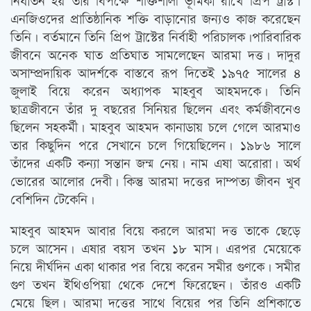
নির্যাতন হয় তার বিপক্ষে শক্তিশালী ভূমিকা রাখে প্রিপ ট্রাস্ট।
এনজিওদের প্রাতিষ্ঠানিক শক্তি বাড়ানোর জন্যও কাজ করেছেন
তিনি। বর্তমানে তিনি প্রিপ ট্রাস্টের নির্বাহী পরিচালক।পারিবারিক
জীবনে অনেক ঘাত প্রতিঘাত সামলেছেন আরমা দত্ত। দাদুর
অসাম্প্রদায়িক আদর্শকে বাস্তবে রূপ দিতেই ১৯৭৫ সালের ৪
জুলাই বিয়ে করেন অধ্যাপক মাহবুব আহমদকে। তিনি
ছাত্রজীবনে তাঁর দু বছরের সিনিয়র ছিলেন এবং কর্মজীবনেও
ছিলেন সহকর্মী। মাহবুব আহমদ কানাডায় চলে গেলে আরমাও
তার কিছুদিন পরে সেখানে চলে গিয়েছিলেন। ১৯৮৬ সালে
তাঁদের একটি কন্যা সন্তান জন্ম নেয়। নাম এষা অরোরা। অর্থ
ভোরের আলোর দেবী। কিন্তু আরমা দত্তের দাম্পত্য জীবন খুব
বেশিদিন টেকেনি।
মাহবুব আহমদ আবার বিয়ে করলে আরমা দত্ত তাকে ছেড়ে
চলে আসেন। এষার বয়স তখন ১৮ মাস। এরপর মেয়েকে
নিয়ে দীর্ঘদিন একা থাকার পর বিয়ে করেন সমীর গুণকে। সমীর
গুণ তখন ইথিওপিয়া থেকে দেশে ফিরেছেন। তাঁরও একটি
মেয়ে ছিল। আরমা দত্তের সাথে বিয়ের পর তিনি প্রশিকাতে