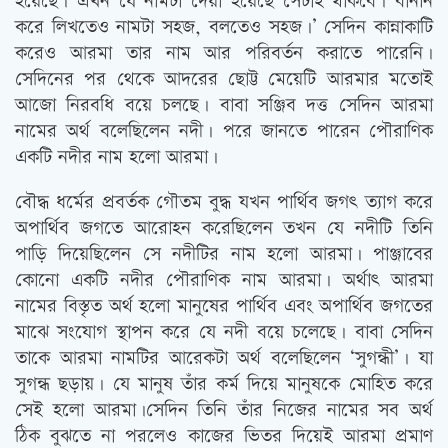
হয়েছে। এখন যে নামটা দেয়া হয়েছে সেটাই থাকবে। বানান
করে লিখতেও নামটা সহজ, বলতেও সহজ।’ সেদিন কান্নাকাটি
করেও আরমা তার নাম আর পরিবর্তন করাতে পারেনি।
সেদিনের পর থেকে আদরের ছোট্ট মেয়েটি আরমার মতোই
আজো নিরবধি বয়ে চলছে। বাবা সঞ্জিব দত্ত সেদিন আরমা
নামের অর্থ বলেছিলেন নদী। পরে জানতে পারেন পৌরাণিক
একটি নদীর নাম হলো আরমা।
বৌদ্ধ ধর্মের প্রবর্তক গৌতম বুদ্ধ যখন পার্থিব জগত্‍ ত্যাগ করে
অপার্থিব জগতে আরোহন করেছিলেন তখন যে নদীটি তিনি
পাড়ি দিয়েছিলেন সে নদীটির নাম হলো আরমা। পাঞ্জাবের
কোনো একটি নদীর পৌরাণিক নাম আরমা। অর্থাত্‍ আরমা
নামের বিস্তৃত অর্থ হলো মানুষের পার্থিব এবং অপার্থিব জগতের
মাঝে সংযোগ স্থাপন করে যে নদী বয়ে চলেছে। বাবা সেদিন
তাকে আরমা নামটির আরেকটা অর্থ বলেছিলেন ‘সুগন্ধী’। যা
সুগন্ধ ছড়ায়। যে মানুষ তাঁর কর্ম দিয়ে মানুষকে মোহিত করে
সেই হলো আরমা।সেদিন তিনি তাঁর নিজের নামের সব অর্থ
ঠিক বুঝতে না পরলেও কাজের ভিতর দিয়েই আরমা প্রমাণ