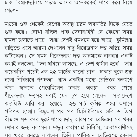
ঢাকা বিশ্ববিদ্যালয়ে পড়ত তাদের অনেককেই সাথে করে নিয়ে
গেলেন।
মার্চের শুরু থেকেই দেশের অবস্থা চরম অবনতির দিকে যেতে
শুরু করে। বোঝা যচ্ছিল পাক সেনাবাহিনী যে কোনো সময়
হামলা চালাতে পারে। সারা দেশই থমথমে হয়ে আছে। কুমিল্লার
বাড়িতে এসে আরমা দেখলেন দাদু ধীরেন্দ্রনাথ দত্ত অস্থির সময়
কাটাচ্ছেন। সে সময় ধীরেন্দ্রনাথ দত্ত আরমাকে বারবার একটি
কথাই বলতেন, ‘দিন ঘনিয়ে আসছে, এ দেশ স্বাধীন হবে’। তার
কয়েকদিন পরেই এল ২৫ মার্চের কালো রাত। ঢাকার বুকে শুরু
হলো নির্বিচারে গণহত্যা। রাত একটার মধ্যে রেডিওর কল্যাণে
তাঁরা জানতে পেরেছিলেন ঢাকার অবস্থা। খবর পেয়ে
ধীরেন্দ্রনাথ দত্তসহ সবাই যেন চুপ হয়ে গেলেন। সারাদেশে
কারফিউ জারি করা হয়েছে। ২৬ মার্চ কুমিল্লা শহর শ্মশানে
পরিণত হলো। কিছুক্ষণ পর পর মিলিটারিদের লরি ও জিপ
বীভত্‍স শব্দ করে ছুটে যাচ্ছে।দাদু আরমাকে রেডিওর সব খবর
শোনার জন্য বললেন। দাদুর কথামতো বিবিসি, আকাশবাণীসহ
সব খবর শুনতে লাগলেন তিনি। পাকিস্তান রেডিওতে কেবল