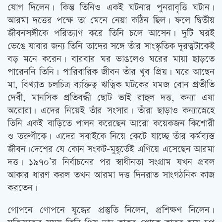
যোগ দিলেন। কিন্তু তিনিও একই ঘটনার পুনরাবৃত্তি ঘটান।
আরমা দত্তের পক্ষে তা মেনে নেয়া কঠিন ছিল। ফলে দ্বিতীয়
জীবনসঙ্গীকে পরিত্যাগ করে তিনি চলে আসেন। দুটি ঘরই
ভেঙে যাবার জন্য তিনি তাদের সঙ্গে তাঁর সাংস্কৃতিক দূরত্বটাকেই
বড় মনে করেন। বারবার ঘর ভাঙলেও ঘরের মায়া ছাড়তে
পারেননি তিনি। পারিবারিক জীবন তাঁর খুব প্রিয়। ঘরে আছেন
মা, বিখ্যাত চলচিত্র ব্যক্তিত্ব ঋত্বিক ঘটকের যমজ বোন প্রতীতি
দেবী, মানসিক প্রতিবন্ধী ছোট ভাই রাহুল দত্ত, কন্যা এষা
অরোরা। এদের নিয়েই তাঁর সংসার। তাঁরা ছাড়াও কন্যাস্নেহে
তিনি একই বাড়িতে পালন করেছেন আরো কয়েকজন কিশোরী
ও তরুণীকে। এদের সবাইকে নিয়ে কেটে যাচ্ছে তাঁর কর্মব্যস্ত
জীবন।দেশের যে কোন সংকট-মুহূর্তেই এগিয়ে এসেছেন আরমা
দত্ত। ১৯৭০’র নির্বাচনের পর স্বাধীনতা সংগ্রাম যখন প্রবল
আকার ধারণ করল তখন আরমা দত্ত দিনরাত সাংগঠনিক কাজ
করতেন।
গোপনে গোপনে যুদ্ধের প্রস্তুতি নিলেন, প্রশিক্ষণ নিলেন।