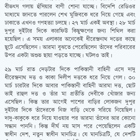
বীভত্‍স গলায় হুঁসিয়ার বাণী শোনা যাচ্ছে। বিদেশি রেডিওর
মাধ্যমে জানতে পারলেন শেখ মুজিবকে ধরে নিয়ে গেছে এবং
ঢাকাতে এখনও গণহত্যা চলছে। ২৭ মার্চ একই অবস্থা। ২৮ মার্চ
দুপুর দুইটার দিকে কারফিউ কিছুক্ষণের জন্য শিথিল করা
হয়েছিল। এ সময় এলাকার অনেকেই ধীরেন্দ্রনাথ দত্তের কাছে
ছুটে এসেছিলেন। আরমা বুঝতে পেরেছিলেন তাঁদের পরিবারের
উপর একটা অশুভ ছায়া পড়তে যাচ্ছে। ঘটলও তাই।
২৯ মার্চ রাত দেড়টার দিকে পাকিস্তানী বাহিনী এসে দাদু
ধীরেন্দ্রনাথ দত্ত ও কাকা দিলীপ দত্তকে ধরে নিয়ে গেল। ৩০
মার্চ চারটার দিকে আবার পাকিস্তানী বাহিনী আরমা দত্ত, ছোট
ভাই রাহুল দত্ত ও তাঁর মা প্রতীতি দেবীকে খোঁজার জন্য
এসেছিল। কিন্তু তার আগেই পাশের বাড়ির লোকজন দুপুর
দুইটার দিকে তাঁদেরকে নিজ বাড়ি থেকে সরিয়ে নিয়েছিল।
দাদু-কাকুকে ধরে নিয়ে যাওয়ার পর আরমা তাঁদের আর কোনো
সন্ধান পাননি। কিন্তু দীর্ঘ নয় মাস পরে পেয়েছিলেন একটি
স্বাধীন দেশ, নতুন স্বাধীন মানচিত্র। যে মানচিত্রটি, যে দেশটি