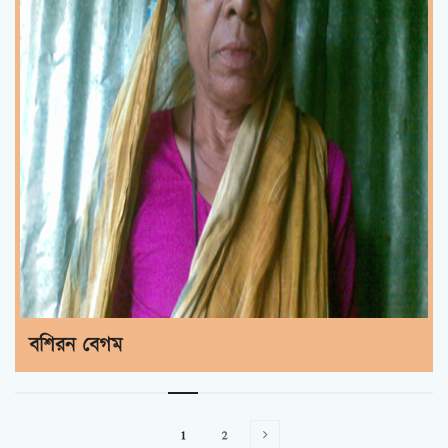
বশিরন বেগম
1
2