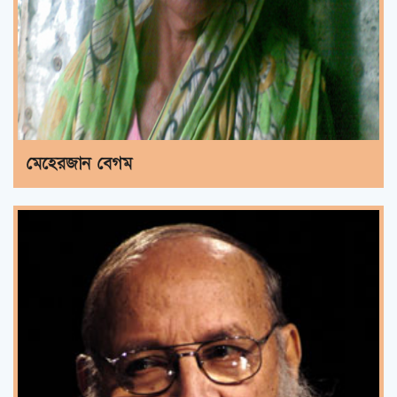
মেহেরজান বেগম