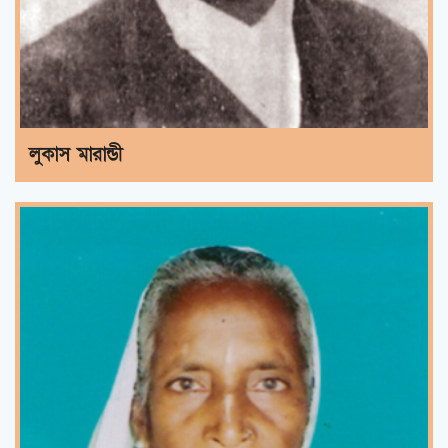
লুকাস মারান্ডী