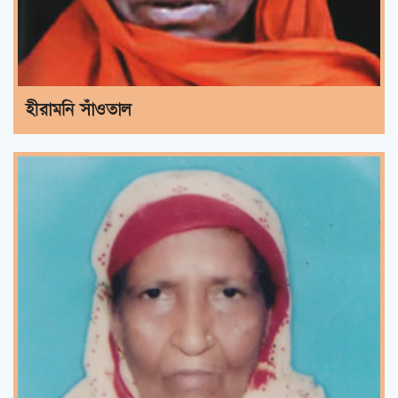
হীরামনি সাঁওতাল