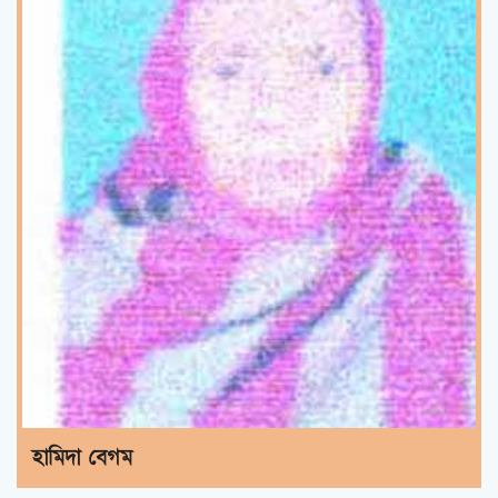
হামিদা বেগম