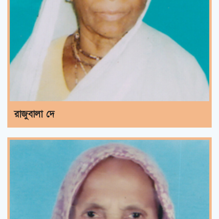
রাজুবালা দে