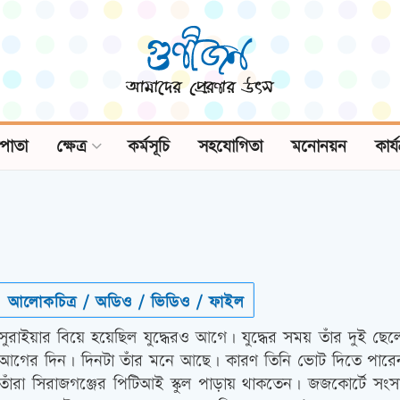
পাতা
ক্ষেত্র
কর্মসূচি
সহযোগিতা
মনোনয়ন
কার্
আলোকচিত্র / অডিও / ভিডিও / ফাইল
সুরাইয়ার বিয়ে হয়েছিল যুদ্ধেরও আগে। যুদ্ধের সময় তাঁর দুই ছ
আগের দিন। দিনটা তাঁর মনে আছে। কারণ তিনি ভোট দিতে পারেনন
তাঁরা সিরাজগঞ্জের পিটিআই স্কুল পাড়ায় থাকতেন। জজকোর্টে সংসা