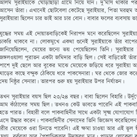
আলম সুরাইয়াকে ঘোড়াছাড়া গ্রামে নিয়ে যান। দু’মাস থাকার 
আসেন তাঁরা। এখানেই ছোটবেলা কেটেছে সুরাইয়ার, পিতা মরহুম 
সুরাইয়ারা ছিলেন চার ভাই আর চার বোন। বাবার ফলের ব্যবসায় ভ
যুদ্ধের সময় এই দোয়াতবাড়িকেই নিরাপদ মনে করেছিলেন সুরাইয়ার
চাকরি থাকবে না। লোকমুখে একথা শুনেই সুরাইয়াকে তাঁর বাপ
জানিয়েছিলেন, মেয়ের জন্যে ভয় পেয়েছিলেন তিনি। সুরাইয়ার 
জঙ্গলওয়ালা পুরাতন একটা জমিদার বাড়ি ছিল। সেই বাড়িতেই তাঁ
পাশে দুই ছেলে আর বুকের মাঝে মেয়েকে জড়িয়ে ধরে সুরাইয়া আর তাঁ
ঘাড়ের কাছে বন্দুক ঠেকিয়ে ধরে পাকসেনারা। ঘর থেকে জোর কর
দেয় নিষ্ঠুর সেনারা। তারপর শুরু হয় সুরাইয়ার উপর নির্যাতন।
তখন সুরাইয়ার বয়স ছিল ২৩/২৪ বছর। বাবা ছিলেন বিহারি। উর্দ
আম কাঁঠালের সময় ছিল। তখনও কেউ ভাবতে পারেনি এই পাকবাহি
হতে পারত। বিহারী বলে পাকবাহিনীর সাথে একটা সূক্ষ্ম যোগাযোগ ছ
এসে উদ্ধার করেন। পাকবাহিনীর সেনাদের তিনি জিজ্ঞেস করেছিলেন 
ীর মেয়েকে ওরা চিনতে পারেনি! এই ক্ষমা চাওয়া আর এই ভুল স্বীক
ঘৃণ্য, বর্বরতা আর পৈশাচিকতার উদাহরণ মাত্র। পাড়ার লোকেরা কথ