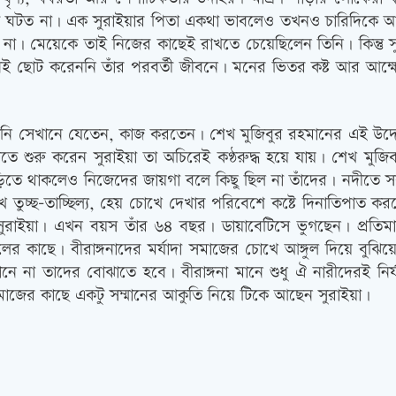
টত না। এক সুরাইয়ার পিতা একথা ভাবলেও তখনও চারিদিকে আরও 
 না। মেয়েকে তাই নিজের কাছেই রাখতে চেয়েছিলেন তিনি। কিন্তু 
কখনই ছোট করেননি তাঁর পরবর্তী জীবনে। মনের ভিতর কষ্ট আর আক্
ু হলে তিনি সেখানে যেতেন, কাজ করতেন। শেখ মুজিবুর রহমানের এই উদ্
খতে শুরু করেন সুরাইয়া তা অচিরেই কণ্ঠরুদ্ধ হয়ে যায়। শেখ মুজিব 
াড়িতে থাকলেও নিজেদের জায়গা বলে কিছু ছিল না তাঁদের। নদীতে স
চ্ছ-তাচ্ছিল্য, হেয় চোখে দেখার পরিবেশে কষ্টে দিনাতিপাত ক
 সুরাইয়া। এখন বয়স তাঁর ৬৪ বছর। ডায়াবেটিসে ভুগছেন। প্রতিম
লের কাছে। বীরাঙ্গনাদের মর্যাদা সমাজের চোখে আঙ্গুল দিয়ে বুঝিয়
জানে না তাদের বোঝাতে হবে। বীরাঙ্গনা মানে শুধু ঐ নারীদেরই ন
সমাজের কাছে একটু সম্মানের আকুতি নিয়ে টিকে আছেন সুরাইয়া।