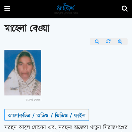
মাহেলা বেওয়া
মাহেলা বেওয়া
আলোকচিত্র / অডিও / ভিডিও / ফাইল
মরহুম আবুল হোসেন এবং মরহুমা হাজেরা খাতুন সিরাজগঞ্জের