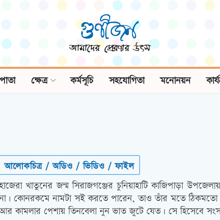
পাতা
ক্ষেত্র
কর্মসূচি
সহযোগিতা
মনোনয়ন
কার্
আলোকচিত্র / অডিও / ভিডিও / ফাইল
হাজেরা খাতুনের জন্ম সিরাজগঞ্জের চুনিয়াহাটি কাজিপাড়া উপজ
না। কোনরকমে নামটা সই করতে পারেন, তাও তাঁর মতে ঠিকমতো 
আর কামলার পেশায় তিনবেলা নুন ভাত জুটে যেত। সে হিসেবে সং