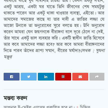
সরকারে কাছে খুব সামান্যই চাওয়া তাঁর। কেবল একটু সম্মান,
একটু আশ্রয়, একটা ঘর যাতে তিনি জীবনের শেষ সময়টুকু
থাকতে পারেন আর একটু থাকা খাওয়ার ব্যবস্থা, এইতো। আর
আমাদের সমাজের কাছে যা তার দাবী এ জাতির লজ্জা যে
আজো উনাকে তা অনুরোধের সুরে বলতে হয়। উনি অনুরোধ
করেন আমরা যেন জয়গনকে বীরাঙ্গনা বলে দূরে ঠেলে না দেই,
তাঁর সাথে একটু ভাল ব্যবহার করি। একটি স্বাধীন জাতি হিসেবে
আর কবে আমাদের লজ্জা হবে? আর কবে আমরা বীরাঙ্গনাদের
দিতে পারব তাঁদের প্রাপ্য সম্মান, বীরের মর্যাদা?
লেখক : সুমনা
মঞ্জুর
মন্তব্য করুন
আপনার ই-মেইল এ্যাড্রেস প্রকাশিত হবে না।
চিহ্নিত
*