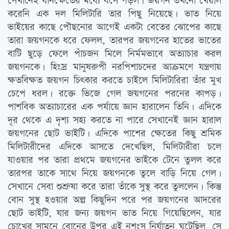
সেখানেই ধানক্ষেতের মধ্যে বসে পড়ল। জয়গন তখনো খেয়াল
করেনি এক দল মিলিটারি তার পিছু নিয়েছে। ভাত নিয়ে
ভাইয়ের কাছে পৌছনোর আগেই একটা বেতের ঝোপের কাছে
তারা জয়গনকে ধরে ফেলল, তারপর জয়গনের হাতের ভাতের
বাটি ছুড়ে ফেলে পাঁচজন মিলে নির্মমভাবে অত্যাচার করল
জয়গনকে। হিংস্র মানুষরুপী নরপিশাচদের আক্রমণে যন্ত্রণায়
ক্ষতবিক্ষত জয়গন চিৎকার করতে চাইলে মিলিটারিরা তাঁর মুখ
চেপে ধরল। রক্তে ভিজে গেল জয়গনের পরনের কাপড়।
পাশবিক অত্যাচারের এক পর্যায়ে জ্ঞান হারালেন তিনি। এদিকে
দূর থেকে এ দৃশ্য সহ্য করতে না পারে সেখানেই জ্ঞান হারাল
জয়গনের ছোট ভাইটি। এদিকে পাশের ক্ষেতের কিছু শ্রমিক
মিলিটারীদের এদিকে আসতে দেখেছিল, মিলিটারীরা চলে
যাওয়ার পর তারা প্রথমে জয়গনের ভাইকে টেনে তুলল করে
তারপর তাকে সাথে নিয়ে জয়গনকে তুলে বাড়ি নিয়ে গেল।
সেখানে সেবা শুশ্রুষা করে তারা তাঁকে সুস্থ করে তুললেন। কিন্তু
বোন সুস্থ হওয়ার অল্প কিছুদিন পরে পর জয়গনের আদরের
ছোট ভাইটি, যার জন্য জয়গন ভাত নিয়ে গিয়েছিলেন, যার
চোখের সামনে বোনের উপর এই নৃশংস নির্যাতন ঘটেছিল, সে