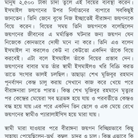
মানুষ ২,৫০০ টাকা চাঁদা তুলে এই বিয়ের ব্যবস্থা করেন।
ইসমাইল জয়গনের উপর নির্যাতনের ব্যপারে সবকিছুই
জানতেন। তিনি জেনে বুঝে নিজ ইচ্ছাতেই বীরাঙ্গনা জয়গনকে
বিয়ে করেন। বিয়ের সময় তিনি জয়গনকে বলেছিলেন
জয়গনের জীবনের এ মর্মান্তিক ঘটনার জন্য জয়গন যেন
নিজেকে কোনভাবে দোষী মনে না করে। তিনি এও বলেন
ইসমাইল না করলেও কেউ না কেউতো একদিন তাঁকে বিয়ে
করবেই। এটা বলে ইসমাইল তাঁকে বিয়ের প্রস্তাব দেন।
জয়গনের বাবার মত তাঁর স্বামী ইসমাইলও খরি বিক্রি করত
তাতে সংসার ভালই চলছিল। তাছাড়া শেখ মুজিবুর রহমান
পুনর্বাসন কেন্দ্র চালু করায় সেখানে কাজ করে খেয়ে পরে
বীরাঙ্গনারা চলতে পারত। কিন্তু শেখ মুজিবুর রহমানে মৃত্যুর
পর কেন্দ্রের মেয়েরা সব ছত্রভঙ্গ হয়ে যায় ও পরবর্তীতে কেন্দ্রও
বন্ধ হয়ে যায়।এর পরে একদিন তিন ছেলে ও এক মেয়ে রেখে
জয়গনের স্বামীও প্যারালাইসিস হয়ে মারা যায়।
স্বামী মারা যাওয়ার পরে বীরাঙ্গনা জয়গন বিচ্ছিন্নভাবে কিছু
সাহায্য পেয়েছিলেন-অর্থ, কম্বল, চাদর ও চাল। কিন্তু এভাবে কি