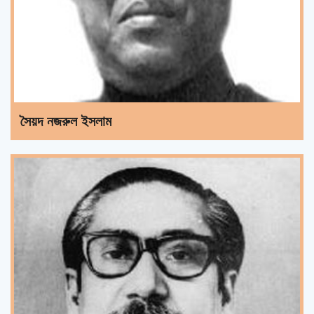
সৈয়দ নজরুল ইসলাম