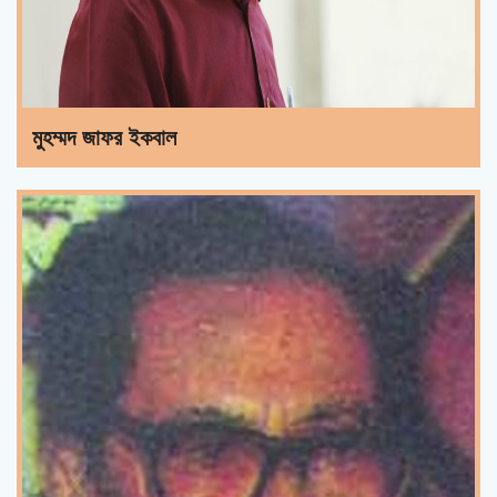
মুহম্মদ জাফর ইকবাল