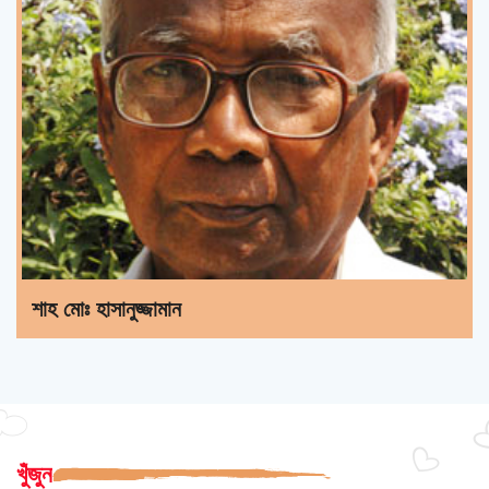
শাহ মোঃ হাসানুজ্জামান
খুঁজুন