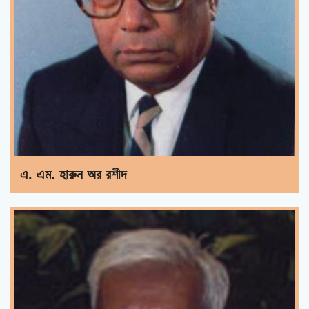
এ. এম. হারুন অর রশীদ