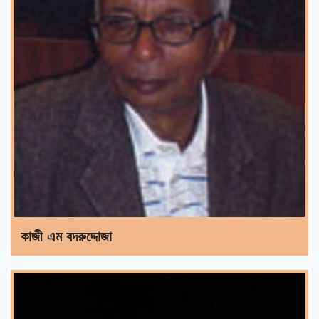
কাজী এম বদরুদ্দোজা