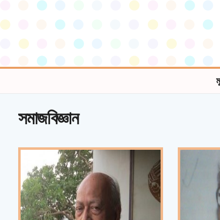
ম
সমাজবিজ্ঞান