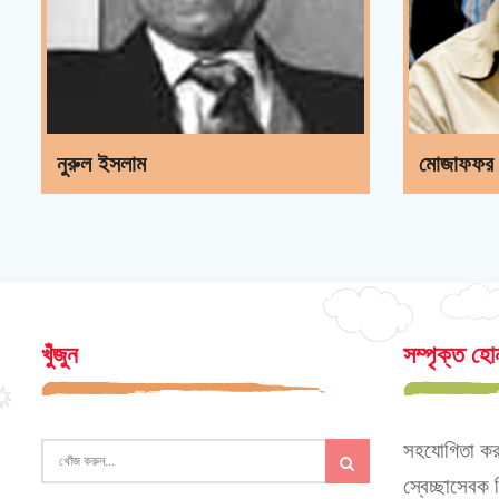
নুরুল ইসলাম
মোজাফফর
খুঁজুন
সম্পৃক্ত হো
সহযোগিতা কর
স্বেচ্ছাসেবক