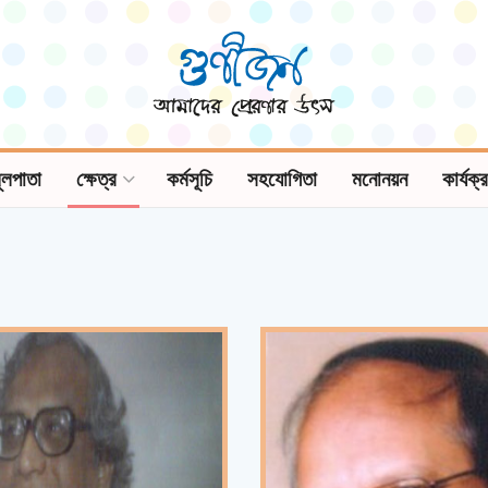
ূলপাতা
ক্ষেত্র
কর্মসূচি
সহযোগিতা
মনোনয়ন
কার্যক্