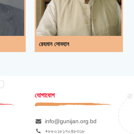
রেহমান সোবহান
যোগাযোগ
info@gunijan.org.bd
+৮৮০১৮১৭০৪৮৩১৮