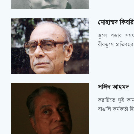
মোহাম্মদ কিবরি
স্কুলে পড়ার সম
বীরভূমে প্রতিবছ
সাঈদ আহমদ
করাচিতে দুই ক
বাঙালি কর্মকর্ত