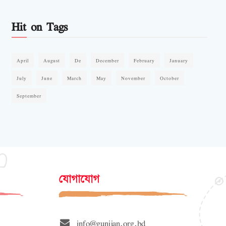
Hit on Tags
April
August
De
December
February
January
July
June
March
May
November
October
September
যোগাযোগ
info@gunijan.org.bd