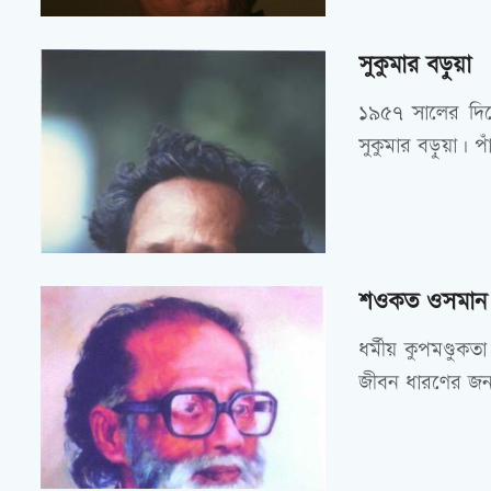
সুকুমার বড়ুয়া
১৯৫৭ সালের দিকে
সুকুমার বড়ুয়া। প
শওকত ওসমান
ধর্মীয় কুপমণ্ডু
জীবন ধারণের জন্