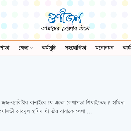
পাতা
ক্ষেত্র
কর্মসূচি
সহযোগিতা
মনোনয়ন
কার্
জজ-ব্যারিস্টার বানাইবে যে এতো লেখাপড়া শিখাইতেছ।' হামিদা
মৌলভী আবদুল হামিদ খাঁ তাঁর বাবাকে লেখা ...