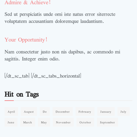
Admire & Achieve!
Sed ut perspiciatis unde omi iste natus error siterrecte
voluptatem accusantium doloremque laudantium.
Your Opportunity!
Nam consectetur justo non nis dapibus, ac commodo mi
sagittis. Integer enim odio.
[/dt_sc_tab] [/dt_sc_tabs_horizontal]
Hit on Tags
April
August
De
December
February
January
July
June
March
May
November
October
September