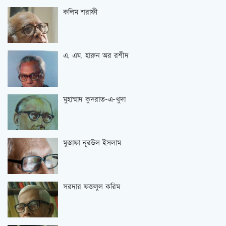
কলিম শরাফী
এ. এম. হারুন অর রশীদ
মুহাম্মাদ কুদরাত-এ-খুদা
মুস্তাফা নূরউল ইসলাম
সরদার ফজলুল করিম