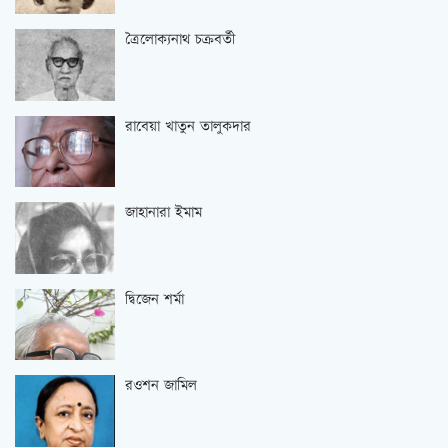
ত্রৈলোক্যনাথ চক্রবর্তী
রাবেয়া খাতুন তালুকদার
জাহানারা ইমাম
দ্বিজেন শর্মা
রওশন জামিল