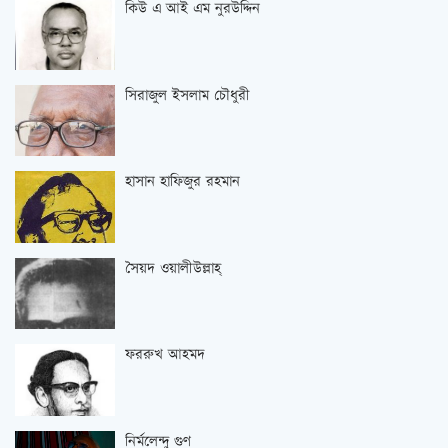
কিউ এ আই এম নুরউদ্দিন
সিরাজুল ইসলাম চৌধুরী
হাসান হাফিজুর রহমান
সৈয়দ ওয়ালীউল্লাহ্‌
ফররুখ আহমদ
নির্মলেন্দু গুণ