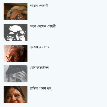
কামাল লোহানী
জহুর হোসেন চৌধুরী
নূরজাহান বেগম
মোনাজাতউদ্দিন
রাহিজা খানম ঝুনু