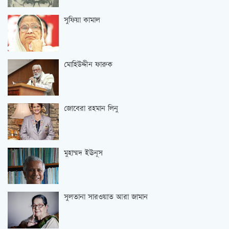
সুফিয়া কামাল
মোহিউদ্দীন ফারুক
জোবেরা রহমান লিনু
মুহাম্মদ ইঊনূস
সুলতানা সারওয়াত আরা জামান