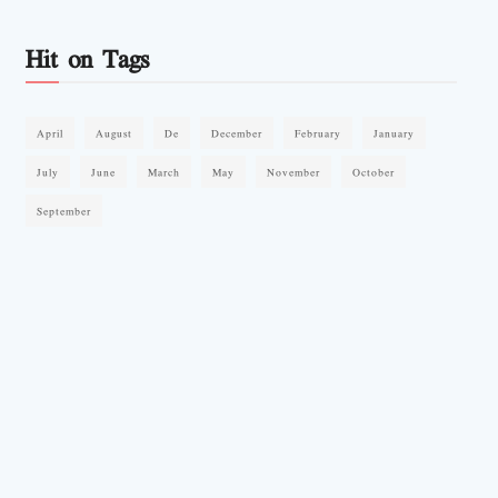
Hit on Tags
April
August
De
December
February
January
July
June
March
May
November
October
September