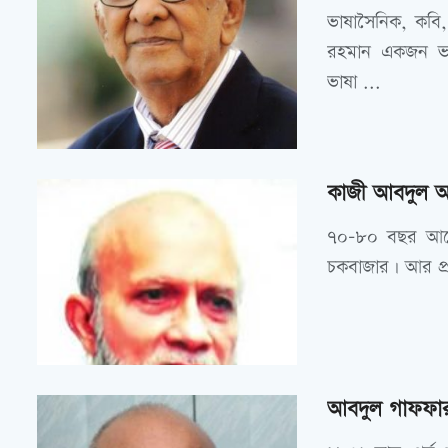
ভাষাসৈনিক, কবি, প
রহমান একজন ভাষ
ভাষা ...
কাজী আবদুল 
৭০-৮০ বছর আগে 
চকবাজার। আর প্র
আবদুল গাফফার 