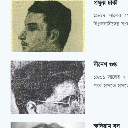
প্রফুল্ল চাকী
১৯০৭ সালের শে
বিপ্লববাদীদের সং
দীনেশ গুপ্ত
১৯৩১ সালের ৭ জ
পরে হাসতে হাসতে
ক্ষুদিরাম বসু