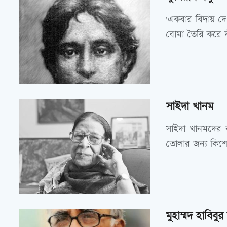
'একবার বিদায় দে
বোমা তৈরি করে দা
সাইদা খানম
সাইদা খানমদের 
তোলার জন্য কিশোর
মুহাম্মদ হাবিবু