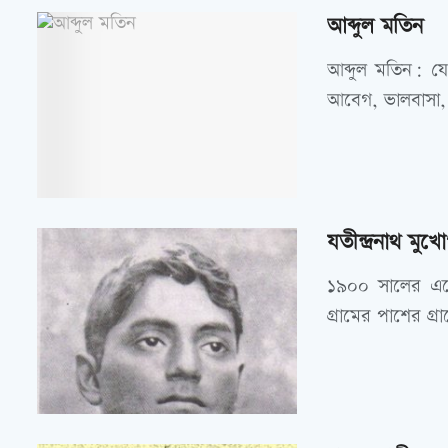
আব্দুল মতিন
আব্দুল মতিন: য
আবেগ, ভালবাসা, কষ্
যতীন্দ্রনাথ মুখো
১৯০০ সালের একে
গ্রামের পাশের গ্