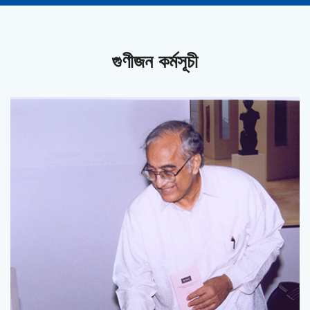
গুণীজন কর্মসূচী