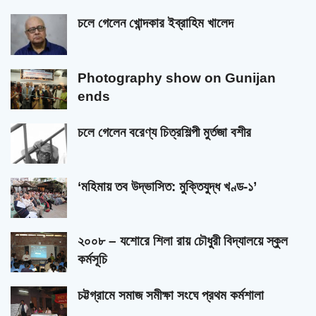
চলে গেলেন খোন্দকার ইব্রাহিম খালেদ
Photography show on Gunijan
ends
চলে গেলেন বরেণ্য চিত্রশিল্পী মুর্তজা বশীর
‘মহিমায় তব উদ্ভাসিত: মুক্তিযুদ্ধ খণ্ড-১’
২০০৮ – যশোরে শিলা রায় চৌধুরী বিদ্যালয়ে স্কুল
কর্মসূচি
চট্টগ্রামে সমাজ সমীক্ষা সংঘে প্রথম কর্মশালা