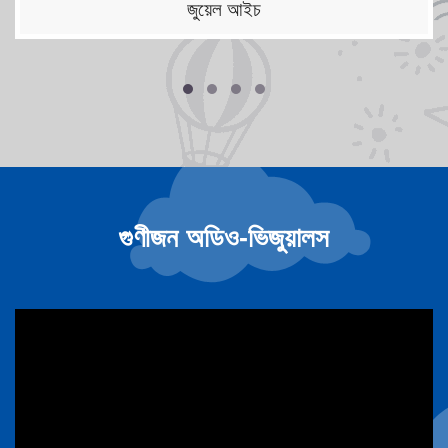
জুয়েল আইচ
গুণীজন অডিও-ভিজুয়ালস