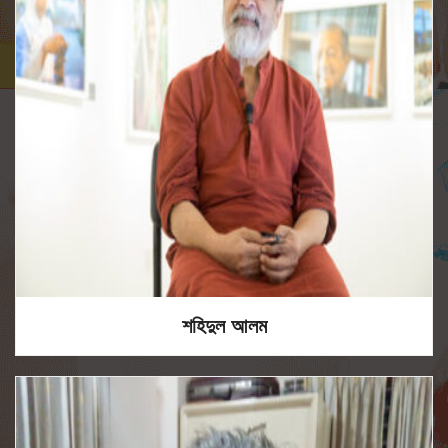
শহিদুল আলম