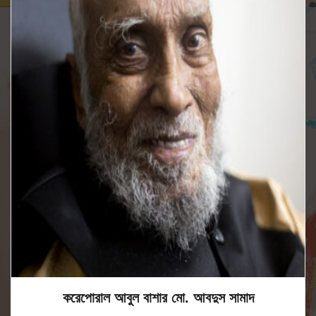
করেপোরাল আবুল বাশার মো. আবদুস সামাদ