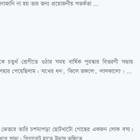
াজানি না হয় তার জন্য প্রয়োজনীয় সতর্কতা ...
েকে চতুর্থ শ্রেণীতে ওঠার সময় বার্ষিক পুরস্কার বিতরণী সভায়
ার পেয়েছিলাম। 'যখের ধন', 'ঝিলে জঙ্গলে', 'লালকালো'। ...
্ষ। ভেতরে ভারি চশমাপড়া ছোটখাটো গোছের একজন লোক বসা।
ধবে সাদা। সিগারেট হাতে উদাস ভঙ্গিতে ...