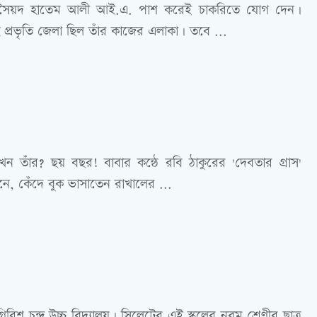
টর সৈয়দ হাতেম আলী আই.এ. পাশ করেই চাকরিতে যোগ দেন।
 প্রভৃতি জেলা ছিল তাঁর কাজের এলাকা। তবে ...
 তাঁর? ছয় বছর! বাবার কন্ঠে রবি ঠাকুরের 'দেবতার গ্রাস'
ুনে, কেঁদে বুক ভাসাতেন রাখালের ...
গিরিশ চন্দ্র উচ্চ বিদ্যালয়। সিলেটের এই স্কুলের নবম শ্রেণীর ছাত্র