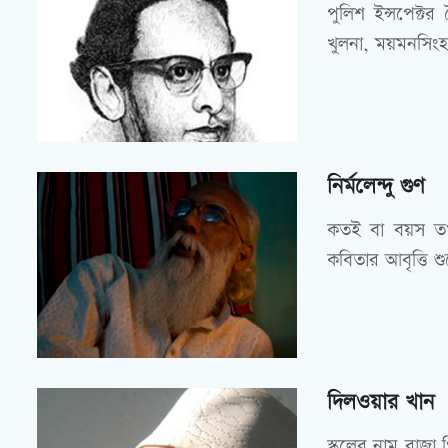
পুলিশ ইন্সপেক্
খুলনা, ময়মনসিংহ
নির্মলেন্দু গুণ
কতই বা বয়স তখন
কবিতার আবৃত্তি শ
দিলওয়ার খান
স্কুলের নাম রাজা 