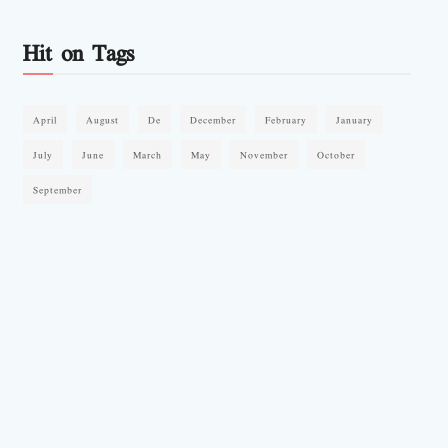
Hit on Tags
April
August
De
December
February
January
July
June
March
May
November
October
September