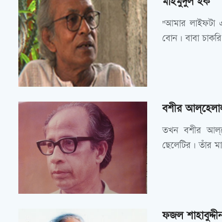
মাহমুদুল হক
"আমার লাইফটা 
বোন। বাবা চাকর
বশীর আল্‌হেলা
তখন বশীর আল্‌
ছেলেটির। তাঁর ম
ফজল শাহাবুদ্দী