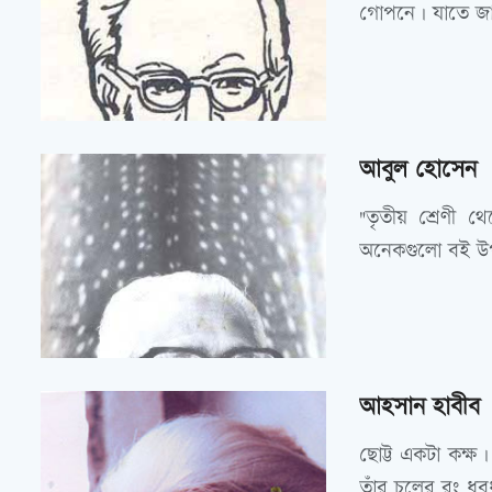
গোপনে। যাতে জান
আবুল হোসেন
"তৃতীয় শ্রেণী থ
অনেকগুলো বই উপহ
আহসান হাবীব
ছোট্ট একটা কক
তাঁর চুলের রং ধব