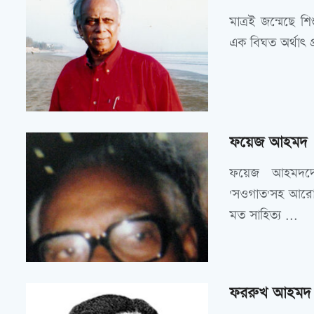
মাত্রই জন্মেছে শ
এক বিঘত অর্থাৎ প
ফয়েজ আহমদ
ফয়েজ আহমদদের 
'সওগাত'সহ আরো 
মত সাহিত্য ...
ফররুখ আহমদ